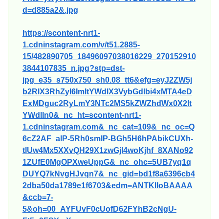
d=d885a2&.jpg
https://scontent-nrt1-
1.cdninstagram.com/v/t51.2885-
15/482890705_18496097038016229_270152910
3844107835_n.jpg?stp=dst-
jpg_e35_s750x750_sh0.08_tt6&efg=eyJ2ZW5j
b2RlX3RhZyI6ImltYWdlX3VybGdlbi4xMTA4eD
ExMDguc2RyLmY3NTc2MS5kZWZhdWx0X2lt
YWdlIn0&_nc_ht=scontent-nrt1-
1.cdninstagram.com&_nc_cat=109&_nc_oc=Q
6cZ2AF_alP-5Rh0smlP-BGh5H6hPAbikCUXh-
tlUw4Mx5XXvQH29X1zwGjI4woKjhf_8XANo92
1ZUfE0MgOPXweUppG&_nc_ohc=5UB7yq1q
DUYQ7kNvgHJvqn7&_nc_gid=bd1f8a6396cb4
2dba50da1789e1f6703&edm=ANTKIIoBAAAA
&ccb=7-
5&oh=00_AYFUvF0cUofD62FYhB2cNgU-