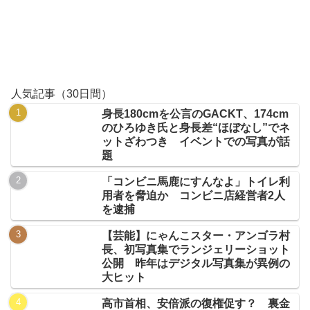
人気記事（30日間）
身長180cmを公言のGACKT、174cm
のひろゆき氏と身長差“ほぼなし”でネ
ットざわつき イベントでの写真が話
題
「コンビニ馬鹿にすんなよ」トイレ利
用者を脅迫か コンビニ店経営者2人
を逮捕
【芸能】にゃんこスター・アンゴラ村
長、初写真集でランジェリーショット
公開 昨年はデジタル写真集が異例の
大ヒット
高市首相、安倍派の復権促す？ 裏金