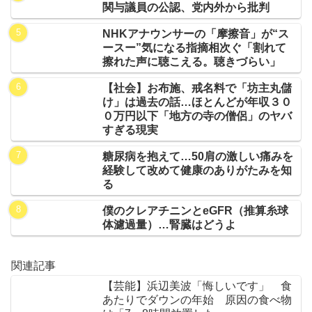
関与議員の公認、党内外から批判
NHKアナウンサーの「摩擦音」が“ス
ースー”気になる指摘相次ぐ「割れて
擦れた声に聴こえる。聴きづらい」
【社会】お布施、戒名料で「坊主丸儲
け」は過去の話…ほとんどが年収３０
０万円以下「地方の寺の僧侶」のヤバ
すぎる現実
糖尿病を抱えて…50肩の激しい痛みを
経験して改めて健康のありがたみを知
る
僕のクレアチニンとeGFR（推算糸球
体濾過量）…腎臓はどうよ
関連記事
【芸能】浜辺美波「悔しいです」 食
あたりでダウンの年始 原因の食べ物