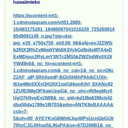
hawaiimieko
https://scontent-nrt1-
1.cdninstagram.com/v/t51.2885-
15/483175281_18496097041016229_725260814
9549081149_n.jpg?stp=dst-
jpg_e35_s750x750_sh0.08_tt6&efg=eyJ2ZW5j
b2RlX3RhZyI6ImltYWdlX3VybGdlbi4xMTA4eD
ExMDguc2RyLmY3NTc2MS5kZWZhdWx0X2lt
YWdlIn0&_nc_ht=scontent-nrt1-
1.cdninstagram.com&_nc_cat=1&_nc_oc=Q6c
Z2AF_alP-5Rh0smlP-BGh5H6hPAbikCUXh-
tlUw4Mx5XXvQH29X1zwGjI4woKjhf_8XANo92
1ZUfE0MgOPXweUppG&_nc_ohc=tN9egMcr0
UgQ7kNvgExj3W8&_nc_gid=bd1f8a6396cb42
dba50da1789e1f6703&edm=ANTKIIoBAAAA&
ccb=7-
5&oh=00_AYEYKoG6WhNJqoWPsUcnGbGUlt
70hzCJGJtHuq5jLlNaPA&oe=67D288B1&_nc_