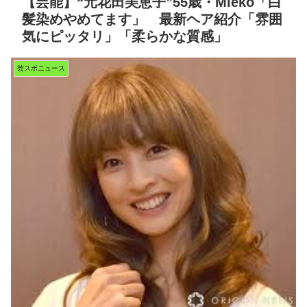
【芸能】“元花田美恵子”55歳・Mieko「白
髪染めやめてます」 最新ヘア紹介「雰囲
気にピッタリ」「柔らかな質感」
芸スポニュース