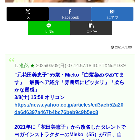
X
Facebook
はてブ
LINE
コピー
2025.03.09
1:
湛然 ★
2025/03/09(日) 07:14:57.18 ID:PTXNdYDX9
“元花田美恵子”55歳・Mieko「白髪染めやめてま
す」 最新ヘア紹介「雰囲気にピッタリ」「柔ら
かな質感」
3/8(土) 15:58 オリコン
https://news.yahoo.co.jp/articles/cd3acb52a20
da6d6397a467b4bc76beb9c9b5ec8
2021年に「花田美恵子」から改名したタレントで
ヨガインストラクターのMieko（55）が7日、自