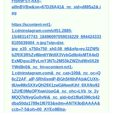
Ft5n9FSY-nXo–
a0lnBVBw&oe=67D28A41&_nc_sid=d885a2&.j
pg
https://scontent-nrt1-
1.cdninstagram.com/v/t51.2885-
15/483147743_18496097059016229_694424333
8105039404_n.jpg?stp=dst-
jpg_e35_s750x750_sh0.08_tt6&efg=eyJ2ZW5j
b2RlX3RhZyI6ImltYWdlX3VybGdlbi4xMTA4eD
ExMDguc2RyLmY3NTc2MS5kZWZhdWx0X2lt
YWdlIn0&_nc_ht=scontent-nrt1-
1.cdninstagram.com&_nc_cat=109&_nc_oc=Q
6cZ2AF_alP-5Rh0smlP-BGh5H6hPAbikCUXh-
tlUw4Mx5XXvQH29X1zwGjI4woKjhf_8XANo92
1ZUfE0MgOPXweUppG&_nc_ohc=LVb_tx_2y
MQQ7kNvgGu0vNi&_nc_gid=bd1f8a6396cb42
dba50da1789e1f6703&edm=ANTKIIoBAAAA&
ccb=7-5&oh=00_AYEo9Bbp-