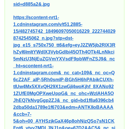
sid=d885a2&.jpg
https://scontent-nrt1-
1.cdninstagram.com/v/t51.2885-
15/482745742_18496097050016229_222744029
8742545062_n.jpg?stp=dst-
jpg_e15_s750x750_tt6&efg=eyJ2ZW5jb2RlX3R
hZyI6ImltYWdlX3VybGdlbi45OTh4OTk4LnNkci
5mNzU3NjEuZGVmYXVsdF9pbWFnZSJ9&_nc
_ht=scontent-nrt1-
1.cdninstagram.com&_nc_cat=109&_nc_oc=Q
6cZ2AF_alP-5Rh0smlP-BGh5H6hPAbikCUXh-
tlUw4Mx5XXvQH29X1zwGjI4woKjhf_8XANo92
1ZUfE0MgOPXweUppG&_nc_ohc=WzIAHA5O
JhEQ7kNvgGgp2ZJ&_nc_gid=bd1f8a6396cb4
2dba50da1789e1f6703&edm=ANTKIIoBAAAA
&ccb=7-
5&oh=00_AYHSzjkGaX46p8ohNizQSo7sN1CK
Fnt6_ytvy7MDLJNJ1g&oe=67D2AAC5&_nc_si