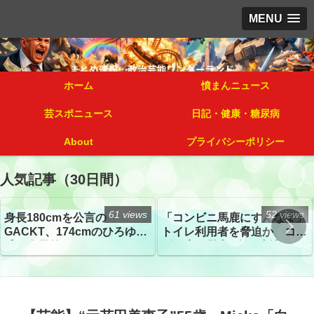
MENU
ホーム
憤まんニュース
芸スポニュース
日記・健康・糖尿病
About
プライバシーポリシー
人気記事（30日間）
61 views
52 views
身長180cmを公言の
「コンビニ馬鹿にすんなよ」
GACKT、174cmのひろゆき
トイレ利用者を脅迫か コン
氏と身長差“ほぼなし”でネッ
ビニ店経営者2人を逮捕
トざわつき イベントでの写
真が話題