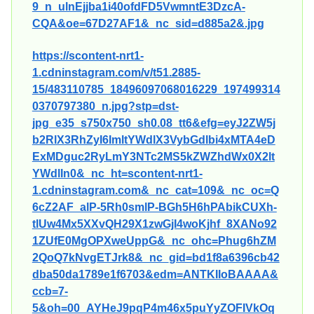
9_n_ulnEjjba1i40ofdFD5VwmntE3DzcA-
CQA&oe=67D27AF1&_nc_sid=d885a2&.jpg
https://scontent-nrt1-
1.cdninstagram.com/v/t51.2885-
15/483110785_18496097068016229_197499314
0370797380_n.jpg?stp=dst-
jpg_e35_s750x750_sh0.08_tt6&efg=eyJ2ZW5j
b2RlX3RhZyI6ImltYWdlX3VybGdlbi4xMTA4eD
ExMDguc2RyLmY3NTc2MS5kZWZhdWx0X2lt
YWdlIn0&_nc_ht=scontent-nrt1-
1.cdninstagram.com&_nc_cat=109&_nc_oc=Q
6cZ2AF_alP-5Rh0smlP-BGh5H6hPAbikCUXh-
tlUw4Mx5XXvQH29X1zwGjI4woKjhf_8XANo92
1ZUfE0MgOPXweUppG&_nc_ohc=Phug6hZM
2QoQ7kNvgETJrk8&_nc_gid=bd1f8a6396cb42
dba50da1789e1f6703&edm=ANTKIIoBAAAA&
ccb=7-
5&oh=00_AYHeJ9pqP4m46x5puYyZOFIVkOq