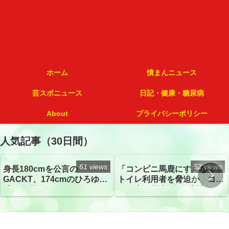
ホーム
憤まんニュース
芸スポニュース
日記・健康・糖尿病
About
プライバシーポリシー
人気記事（30日間）
61 views
52 views
身長180cmを公言の
「コンビニ馬鹿にすんなよ」
GACKT、174cmのひろゆき
トイレ利用者を脅迫か コン
氏と身長差“ほぼなし”でネッ
ビニ店経営者2人を逮捕
トざわつき イベントでの写
真が話題