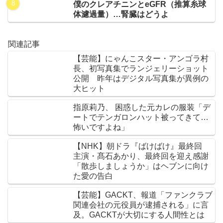
僕のクレアチニンとeGFR（推算糸球
体濾過量）…腎臓はどうよ
関連記事
【芸能】にゃんこスター・アンゴラ村
長、初写真集でランジェリーショット
公開 昨年はデジタル写真集が異例の
大ヒット
指原莉乃、 困惑した元カレの服装「デ
ートでテンガロンハット被ってきて…
怖いですよね」
【NHK】朝ドラ『ばけばけ』最終回
主演・髙石あかり、最終回を迎え感謝
「散歩しましょうか」はヘブンに向け
た愛の告白
【芸能】GACKT、報道「ファンクラブ
関連会社の元役員が逮捕される」に言
及。GACKTが大切にする人間性とは