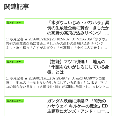
関連記事
「水ダウ→いじめ・パワハラ」異
芸スポニュース
例の生放送企画に賛否…きしたか
の高野の高飛び込みリベンジ ネ
ット様々「さすが水ダウ」「可哀
1: 冬月記者 ★ 2026/01/21(水) 23:18:56.32 ID:lPxOA7Ut9「水ダウ」
想」「令和に大丈夫？」
異例の生放送企画に賛否…きしたかの高野の高飛び込みリベンジ
ネット反応様々「さすが水ダウ」「可哀想」「令和に大丈夫？」２
１日のＴＢＳ系「水曜日のダウンタウン」（水曜・後１０時）で
は、異例の生放送企画が行われた。お笑いコンビ「きしたかの」高
野正成が放送時間内に、１０メートルの飛び込みにリベンジすると
【芸能】マツコ憤慨！ 地元の
芸スポニュース
いう企画。ネット上では「さすが水ダウ」と楽しむ声があがった一
「千葉をないがしろにしている象
方で、「なんだか可哀想」「令和でこん...
徴」とは
1: 冬月記者 ★ 2026/01/17(土) 07:29:49.49 ID:jwpQh6C99マツコ憤
慨！ 地元の「千葉をないがしろにしている象徴」とはTBS「マツ
コの知らない世界」（火曜後8・55）が13日に放送され、タレントの
マツコ・デラックス（53）が千葉県出身者を代表して？旧国鉄とJR
に対する愚痴を漏らした。この日取り上げたテーマの一つが「身近
なプチ贅沢！豪華列車の世界」。そのなかで2024年、40年ぶりに新
ガンダム映画に洋楽!? 『閃光の
芸スポニュース
型車両が導入された「特急やくも」の話題になった時だった。電車
ハサウェイ キルケ―の魔女』ED
マニアの面々は「旧...
主題歌にガンズ・アンド・ローゼ