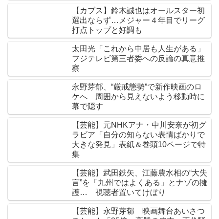
【カブス】鈴木誠也はオールスター初
選出ならず…メジャー４年目でリーグ
打点トップと好調も
太田光「これから中居も人生がある」
フジテレビ第三者委への反論の真意推
察
永野芽郁、“厳戒態勢”で新作映画のロ
ケへ 周囲から見えないよう移動時に
幕で隠す
【芸能】元NHKアナ・中川安奈が初グ
ラビア「自分の知らない表情ばかりで
大きな発見」表紙＆巻頭10ページで特
集
【芸能】武田鉄矢、江藤農水相の“大失
言”を「九州ではよくある」とナゾの擁
護… 視聴者置いてけぼり
【芸能】永野芽郁 映画舞台あいさつ