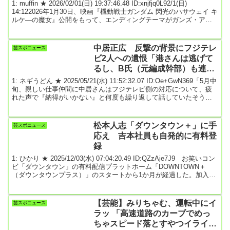
ズ起用 海外展開はどうなる
1: muffin ★ 2026/02/01(日) 19:37:46.48 ID:xnjfjq0L92/1(日)
14:122026年1月30日、映画『機動戦士ガンダム 閃光のハサウェイ キ
ルケ―の魔女』公開をもって、エンディングテーマがガンズ・アン
ド・ローゼズの ｢スウィート・チャイルド・オブ・マイン」であるこ
とが明かされました。オープニングテーマはSZAの「Snooze」。い
わゆる洋楽です。双方とも、村瀬修功監督の希望とのことですが、
中居正広 反撃の背景にフジテレ
芸スポニュース
これらの起用は、今後のガンダムシリーズの海外展開にも影響す...
ビ2人への遺恨「港さんは逃げて
るし、B氏（元編成幹部）も連絡
をくれなくなった！」
1: ネギうどん ★ 2025/05/21(水) 11:52:32.07 ID:Oe+GwN369「5月中
旬、親しい仕事仲間に中居さんはフジテレビ側の対応について、疲
れた声で『納得がいかない』と何度も繰り返して話していたそうで
す」そう語るのは中居正広（52）の知人だ。元フジテレビアナウン
サーとのトラブルで、今年1月に引退した中居が約4カ月の沈黙を破
って“反撃”を開始した。フジテレビが設置した第三者委員会が3月末
松本人志「ダウンタウン＋」に手
芸スポニュース
に中居の一連の言動を《性暴力》と認定したことは大きな話題とな
応え 吉本社員も自発的に有料登
った。ところが5月12日、...
録
1: ひかり ★ 2025/12/03(水) 07:04:20.49 ID:QZzAje7J9 お笑いコン
ビ「ダウンタウン」の有料配信プラットホーム「DOWNTOWN＋
（ダウンタウンプラス）」のスタートから1か月が経過した。加入者
数は50万人超えとも報じられる好発進となっている。11月1日にサー
ビス開始。同日に松本人志が1時間に及ぶライブ配信で話題を呼ぶ
と、それ以降、大喜利やトーク番組、松本プロデュースのユニーク
【芸能】みりちゃむ、運転中にイ
芸スポニュース
な企画を続々と配信。日本テレビ系「ダウンタウンのガキの使いや
ラッ 「高速道路のカーブでめっ
あらへんで！」のトーク全...
ちゃスピード落とすやつイライラ