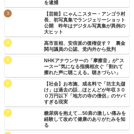
を逮捕
【芸能】にゃんこスター・アンゴラ村
長、初写真集でランジェリーショット
公開 昨年はデジタル写真集が異例の
大ヒット
高市首相、安倍派の復権促す？ 裏金
関与議員の公認、党内外から批判
NHKアナウンサーの「摩擦音」が“ス
ースー”気になる指摘相次ぐ「割れて
擦れた声に聴こえる。聴きづらい」
【社会】お布施、戒名料で「坊主丸儲
け」は過去の話…ほとんどが年収３０
０万円以下「地方の寺の僧侶」のヤバ
すぎる現実
糖尿病を抱えて…50肩の激しい痛みを
経験して改めて健康のありがたみを知
る