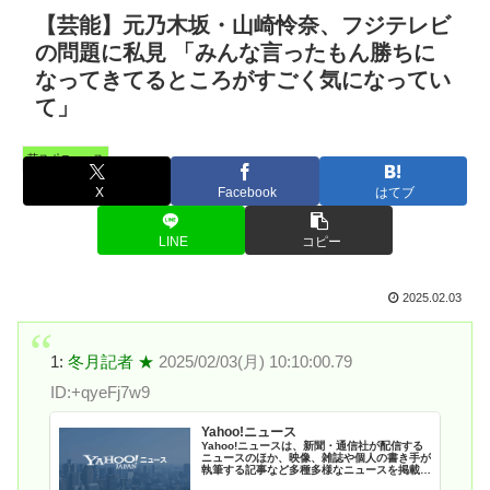
【芸能】元乃木坂・山崎怜奈、フジテレビ
の問題に私見 「みんな言ったもん勝ちに
なってきてるところがすごく気になってい
て」
芸スポニュース
X
Facebook
はてブ
LINE
コピー
2025.02.03
1:
冬月記者 ★
2025/02/03(月) 10:10:00.79
ID:+qyeFj7w9
Yahoo!ニュース
Yahoo!ニュースは、新聞・通信社が配信する
ニュースのほか、映像、雑誌や個人の書き手が
執筆する記事など多種多様なニュースを掲載し
ています。