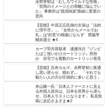
永野芽郁は「むしろワイルドな性格」
「世間のイメージとの乖離に悩んでい
た」 事務所は“脱清純派”路線に変更の
意向
【芸能】中居正広氏側の主張は「法的
に理不尽」… 「女性からメールでお
礼」は“好意”の根拠にならず 西脇亨
輔弁護士 ★4
カープ羽月容疑者 逮捕当日『ゾンビ
たばこ使いかけカートリッジ』所持
か 自宅でも複数のカートリッジ発見
【芸能】呂布カルマ、永野芽郁に夜通
し思い巡らせ、眠れず… 「それでも
観たい人の方が圧倒的に多いと思う」
米山隆一氏「日本人ファーストに見え
る外国人排斥は、日本を世界から遅ら
せ、日本人ラストになります」 私見投
稿に反応さまざま★2