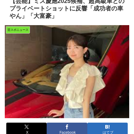
【芸能】ミス慶應2025候補、超高級車との
プライベートショットに反響「成功者の車
やん」「大富豪」
芸スポニュース
X
Facebook
はてブ