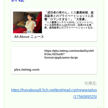
「成功者の車やん」ミス慶應候補、超
高級車とのプライベートショットに反
響「ロマンすぎる！」「大富豪」
「ミス慶應コンテスト2025」にエントリーし
ている林怜美さんは8月19日、自身のXを更
新。超高級車とのプライベートショットを公開
し、反響を呼んでいます。（サムネイル画像出
典：林怜美さん公式Xより）
All About ニュース
https://pbs.twimg.com/media/GyshH
KOacAE5un6?
format=jpg&name=large
pbs.twimg.com
引用元:
https://hayabusa9.5ch.net/test/read.cgi/mnewsplus
/1756089325/