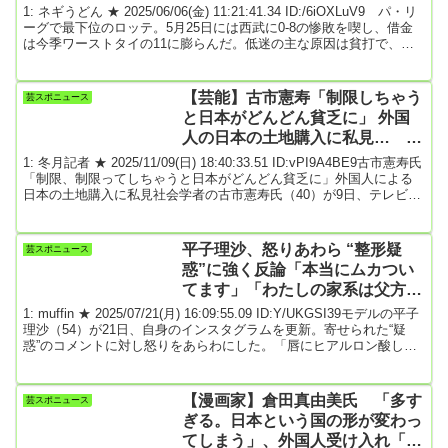
た「辞めたい」
1: ネギうどん ★ 2025/06/06(金) 11:21:41.34 ID:/6iOXLuV9 パ・リ
ーグで最下位のロッテ。5月25日には西武に0-8の惨敗を喫し、借金
は今季ワーストタイの11に膨らんだ。低迷の主な原因は貧打で、チ
ーム打率とチーム得点数はいずれもリーグ最下位。投手陣もあまり
の援護の無さに疲弊気味で、チーム防御率もリーグ最下位に転落し
た（5月25日時点）。【写真】球団内で孤立を深め「辞めたい」と漏
【芸能】古市憲寿「制限しちゃう
芸スポニュース
らすほどに追い詰められている吉井監督。選手からの不満は就任3年
と日本がどんどん貧乏に」 外国
目の吉井理人監督（6...
人の日本の土地購入に私見… 中
国人がどんどん買っても「全然い
1: 冬月記者 ★ 2025/11/09(日) 18:40:33.51 ID:vPI9A4BE9古市憲寿氏
い」
「制限、制限ってしちゃうと日本がどんどん貧乏に」外国人による
日本の土地購入に私見社会学者の古市憲寿氏（40）が9日、テレビ朝
日系「ビートたけしのTVタックル」（日曜正午）に出演。外国人に
よる日本の土地購入や転売に関してコメントした。番組では、自衛
隊基地に隣接した土地などが外国人に買い占められてしまう現状に
平子理沙、怒りあわら “整形疑
芸スポニュース
ついて問題視する意見も出てきて、進行役の阿川佐和子氏が「重要
惑”に強く反論「本当にムカつい
な土地ならわかるけれども、ご...
てます」「わたしの家系は父方が
皆唇が厚い」
1: muffin ★ 2025/07/21(月) 16:09:55.09 ID:Y/UKGSI39モデルの平子
理沙（54）が21日、自身のインスタグラムを更新。寄せられた“疑
惑”のコメントに対し怒りをあらわにした。「唇にヒアルロン酸して
る」「目頭を切開してる」などの書き込みがあったと明かし「本当
にムカついてます」と強く反論した。LAからの投稿で、平子は「や
ってないし、やる気もないのでご安心くださいませ」と断言。「わ
【漫画家】倉田真由美氏 「多す
芸スポニュース
たしの家系は父方が皆唇が厚い」と家族の特徴も説明したうえで、
ぎる。日本という国の形が変わっ
「今日は何もリップつ...
てしまう」、外国人受け入れ「総