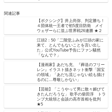
関連記事
【ボクシング】井上尚弥、判定勝ち！
４団体統一王者で初5度目防衛 メイ
ウェザーらに並ぶ世界戦26連勝 ★２
江頭2：50「二階堂ふみが江頭の家に
来て、とんでもないことを言い出し
た」公式YouTube予告にファン騒然
「なんで？」
【漫画家】あだち充、『葬送のフリー
レン』イラスト描きネット衝撃「国宝
の領域」「あだち流じゃない絵も描け
るのに…尊敬しかない」
【芸能】「こうやって男に散々媚びて
きたんだろうな」 歌手の柴田淳 トラ
ンプ大統領と会談の高市首相を批判
★5