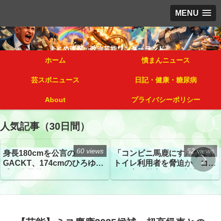
MENU
ホーム
憤まんニュース
芸スポニュース
日記・健康・糖尿病
About
プライバシーポリシー
人気記事（30日間）
60 views
52 views
身長180cmを公言の
「コンビニ馬鹿にすんなよ」
GACKT、174cmのひろゆき
トイレ利用者を脅迫か コン
氏と身長差“ほぼなし”でネッ
ビニ店経営者2人を逮捕
トざわつき イベントでの写
真が話題