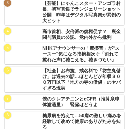
【芸能】にゃんこスター・アンゴラ村
長、初写真集でランジェリーショット
公開 昨年はデジタル写真集が異例の
大ヒット
高市首相、安倍派の復権促す？ 裏金
関与議員の公認、党内外から批判
NHKアナウンサーの「摩擦音」が“ス
ースー”気になる指摘相次ぐ「割れて
擦れた声に聴こえる。聴きづらい」
【社会】お布施、戒名料で「坊主丸儲
け」は過去の話…ほとんどが年収３０
０万円以下「地方の寺の僧侶」のヤバ
すぎる現実
僕のクレアチニンとeGFR（推算糸球
体濾過量）…腎臓はどうよ
糖尿病を抱えて…50肩の激しい痛みを
経験して改めて健康のありがたみを知
る