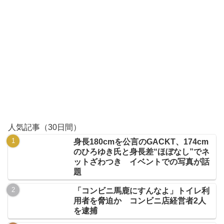
人気記事（30日間）
身長180cmを公言のGACKT、174cm
のひろゆき氏と身長差“ほぼなし”でネ
ットざわつき イベントでの写真が話
題
「コンビニ馬鹿にすんなよ」トイレ利
用者を脅迫か コンビニ店経営者2人
を逮捕