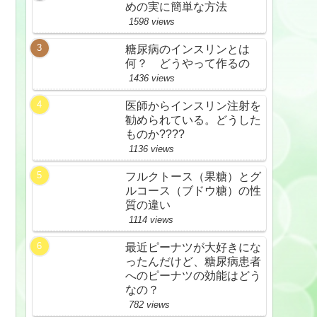
めの実に簡単な方法
1598 views
糖尿病のインスリンとは
何？ どうやって作るの
1436 views
医師からインスリン注射を
勧められている。どうした
ものか????
1136 views
フルクトース（果糖）とグ
ルコース（ブドウ糖）の性
質の違い
1114 views
最近ピーナツが大好きにな
ったんだけど、糖尿病患者
へのピーナツの効能はどう
なの？
782 views