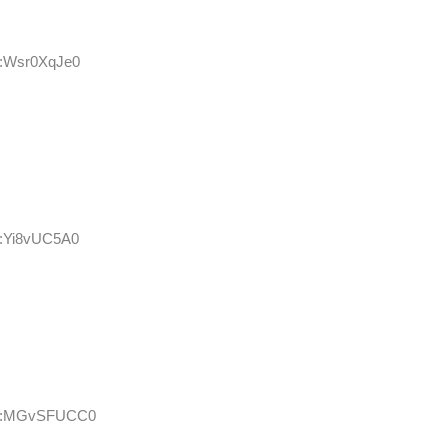
D:Wsr0XqJe0
D:Yi8vUC5A0
 ID:MGvSFUCC0