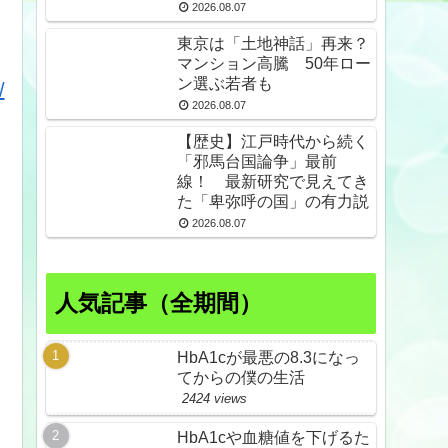
スdeプロテスト
2026.08.07
東京は「土地神話」再来？
マンション高騰 50年ロー
ン選ぶ若者も
/
2026.08.07
【歴史】江戸時代から続く
「邪馬台国論争」最前
線！ 最新研究で見えてき
た「卑弥呼の国」の有力説
2026.08.07
人気記事（全期間）
HbA1cが最悪の8.3になっ
てからの僕の生活
2424 views
HbA1cや血糖値を下げるた