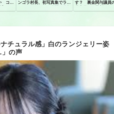
か コン
ンゴラ村長、初写真集でラン
す？ 裏金関与議員
捕
ジェリーショット公開 昨年
党内外から批判
はデジタル写真集が異例の大
ヒット
のナチュラル感」白のランジェリー姿
…」の声