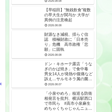
2026.08.08
【早稲田】“無銭飲食”複数
の早大生が関与か 大学が
異例の注意喚起
2026.08.08
財源なき減税、揺らぐ信
認 積極財政に「日本売
り」危機 高市政権「悲
願」に固執
2026.08.08
ドン・キホーテ露店「うな
ぎのかば焼き」で食中毒
男女14人が発熱や腹痛など
訴え…サルモネラ属の菌検
出
が
2026.08.07
「小泉やめろ」核巡る防衛
相発言を批判、横浜駅西口
な
で市民ら #高市小泉麻生
めちゃくちゃじゃんニュー