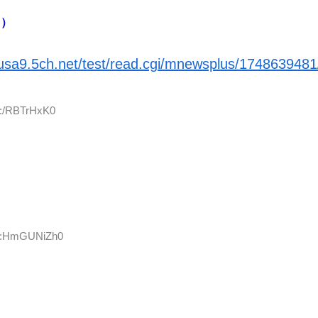
。）
busa9.5ch.net/test/read.cgi/mnewsplus/1748639481
D:/RBTrHxK0
ID:HmGUNiZh0