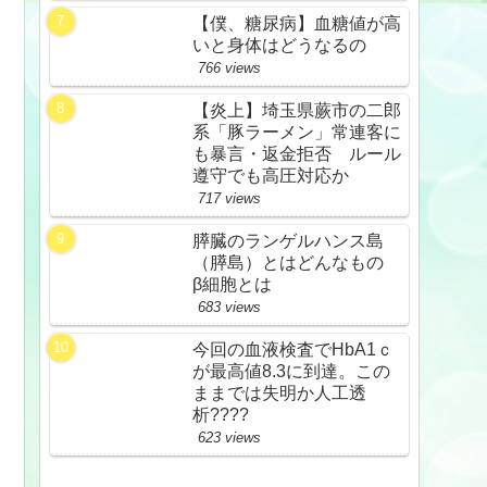
【僕、糖尿病】血糖値が高
いと身体はどうなるの
766 views
【炎上】埼玉県蕨市の二郎
系「豚ラーメン」常連客に
も暴言・返金拒否 ルール
遵守でも高圧対応か
717 views
膵臓のランゲルハンス島
（膵島）とはどんなもの
β細胞とは
683 views
今回の血液検査でHbA1ｃ
が最高値8.3に到達。この
ままでは失明か人工透
析????
623 views