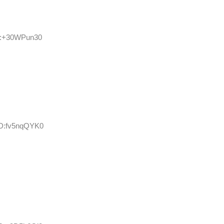
ID:+30WPun30
ID:fv5nqQYK0