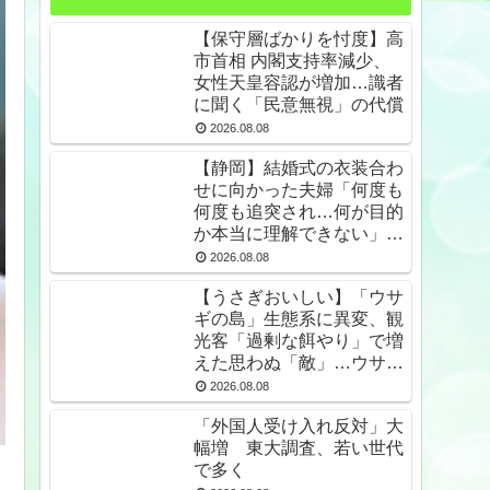
【保守層ばかりを忖度】高
市首相 内閣支持率減少、
女性天皇容認が増加…識者
に聞く「民意無視」の代償
2026.08.08
【静岡】結婚式の衣装合わ
せに向かった夫婦「何度も
何度も追突され…何が目的
か本当に理解できない」東
名高速で続いた約1.7キロ
2026.08.08
の追突
【うさぎおいしい】「ウサ
ギの島」生態系に異変、観
光客「過剰な餌やり」で増
えた思わぬ「敵」…ウサギ
襲い口でくわえる姿も 大
2026.08.08
久野島
「外国人受け入れ反対」大
幅増 東大調査、若い世代
で多く