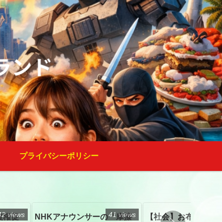
プライバシーポリシー
42 views
41 views
復権促
NHKアナウンサーの「摩擦
【社会】お布施、戒