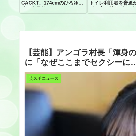
GACKT、174cmのひろゆき
トイレ利用者を脅迫
氏と身長差“ほぼなし”でネッ
ビニ店経営者2人を逮
トざわつき イベントでの写
真が話題
【芸能】アンゴラ村長「渾身
に「なぜここまでセクシーに
芸スポニュース