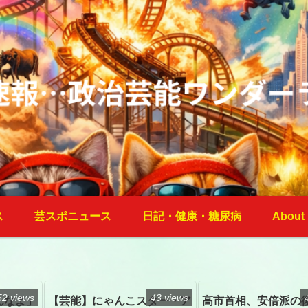
ス
芸スポニュース
日記・健康・糖尿病
About
52 views
43 views
んなよ」
【芸能】にゃんこスター・ア
高市首相、安倍派の