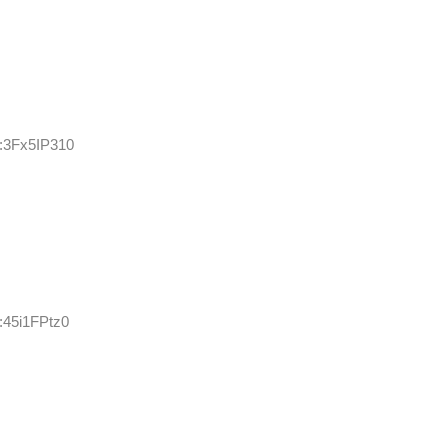
D:3Fx5IP310
:45i1FPtz0