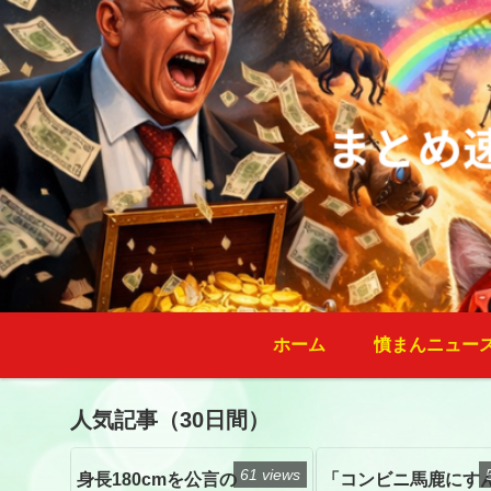
ホーム
憤まんニュー
人気記事（30日間）
61 views
身長180cmを公言の
「コンビニ馬鹿にす