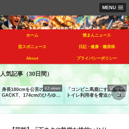
MENU
ホーム
憤まんニュース
芸スポニュース
日記・健康・糖尿病
About
プライバシーポリシー
人気記事（30日間）
63 views
52 views
身長180cmを公言の
「コンビニ馬鹿にすんなよ」
GACKT、174cmのひろゆき
トイレ利用者を脅迫か コン
氏と身長差“ほぼなし”でネッ
ビニ店経営者2人を逮捕
トざわつき イベントでの写
真が話題