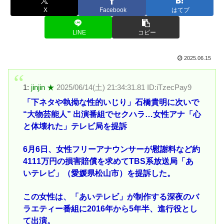
X
Facebook
はてブ
LINE
コピー
2025.06.15
1:
jinjin ★
2025/06/14(土) 21:34:31.81 ID:iTzecPay9
「下ネタや執拗な性的いじり」石橋貴明に次いで
“大物芸能人” 出演番組でセクハラ…女性アナ「心
と体壊れた」テレビ局を提訴
6月6日、女性フリーアナウンサーが慰謝料など約
4111万円の損害賠償を求めてTBS系放送局「あ
いテレビ」（愛媛県松山市）を提訴した。
この女性は、「あいテレビ」が制作する深夜のバ
ラエティー番組に2016年から5年半、進行役とし
て出演。