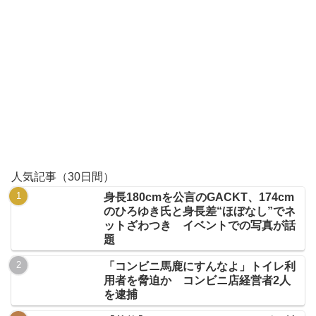
人気記事（30日間）
身長180cmを公言のGACKT、174cm
のひろゆき氏と身長差“ほぼなし”でネ
ットざわつき イベントでの写真が話
題
「コンビニ馬鹿にすんなよ」トイレ利
用者を脅迫か コンビニ店経営者2人
を逮捕