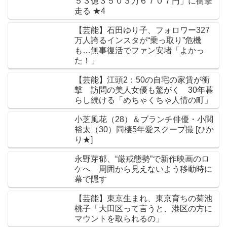
５３億３５０３万６７０７円」に衝撃
走る ★4
【芸能】石田ゆり子、フォロワー327
万人誇るインスタが“乗っ取り”危機
も…無事復活でファン安堵「よかっ
た！」
【芸能】江頭2：50の自宅の家賃が衝
撃 訪問の美人女優も驚がく 30年暮
らし続ける「めちゃくちゃ人情の町」
小芝風花（28）＆ブランチ俳優・小関
裕太（30）同棲5年愛スクープ撮 [ひか
り★]
永野芽郁、“厳戒態勢”で新作映画のロ
ケへ 周囲から見えないよう移動時に
幕で隠す
【芸能】東京生まれ、東京育ちの菊池
桃子「大田区って言うと、港区の方に
マウントを取られるの」