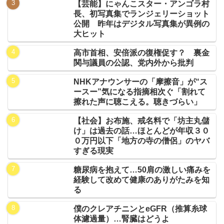
【芸能】にゃんこスター・アンゴラ村
長、初写真集でランジェリーショット
公開 昨年はデジタル写真集が異例の
大ヒット
高市首相、安倍派の復権促す？ 裏金
関与議員の公認、党内外から批判
NHKアナウンサーの「摩擦音」が“ス
ースー”気になる指摘相次ぐ「割れて
擦れた声に聴こえる。聴きづらい」
【社会】お布施、戒名料で「坊主丸儲
け」は過去の話…ほとんどが年収３０
０万円以下「地方の寺の僧侶」のヤバ
すぎる現実
糖尿病を抱えて…50肩の激しい痛みを
経験して改めて健康のありがたみを知
る
僕のクレアチニンとeGFR（推算糸球
体濾過量）…腎臓はどうよ