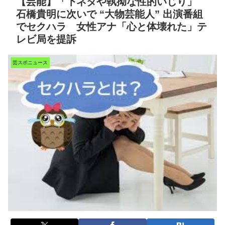
【芸能】「下ネタや執拗な性的いじり」
石橋貴明に次いで “大物芸能人” 出演番組
でセクハラ 女性アナ「心と体壊れた」テ
レビ局を提訴
芸スポニュース