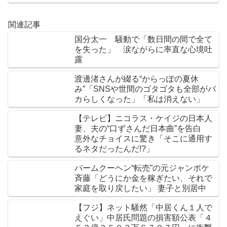
関連記事
国分太一 騒動で「数日間の間で全て
を失った」 涙ながらに率直な心境吐
露
渡邊渚さんが綴る“からっぽの夏休
み”「SNSや世間のゴタゴタも全部がバ
カらしくなった」「私は消えない」
【テレビ】ニコラス・ケイジの日本人
妻、夫の“口ずさんだ日本曲”を告白
意外なチョイスに驚き「そこに通用す
るネタだったんだ!?」
バームクーヘン“転売”の元ジャンポケ
斉藤「どうにか金を稼ぎたい、それで
家庭を取り戻したい」 妻子と別居中
【フジ】ネット騒然「中居くん１人で
えぐい」中居氏問題の損害額公表「４