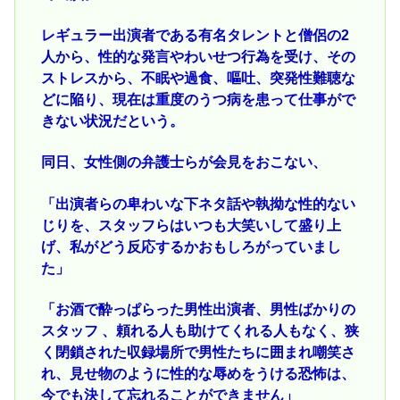
レギュラー出演者である有名タレントと僧侶の2
人から、性的な発言やわいせつ行為を受け、その
ストレスから、不眠や過食、嘔吐、突発性難聴な
どに陥り、現在は重度のうつ病を患って仕事がで
きない状況だという。
同日、女性側の弁護士らが会見をおこない、
「出演者らの卑わいな下ネタ話や執拗な性的ない
じりを、スタッフらはいつも大笑いして盛り上
げ、私がどう反応するかおもしろがっていまし
た」
「お酒で酔っぱらった男性出演者、男性ばかりの
スタッフ 、頼れる人も助けてくれる人もなく、狭
く閉鎖された収録場所で男性たちに囲まれ嘲笑さ
れ、見せ物のように性的な辱めをうける恐怖は、
今でも決して忘れることができません」