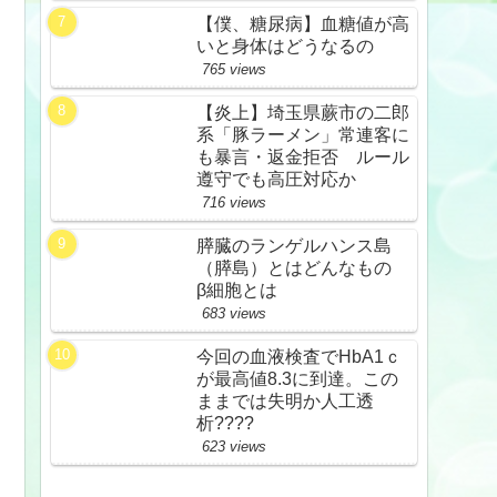
【僕、糖尿病】血糖値が高
いと身体はどうなるの
765 views
【炎上】埼玉県蕨市の二郎
系「豚ラーメン」常連客に
も暴言・返金拒否 ルール
遵守でも高圧対応か
716 views
膵臓のランゲルハンス島
（膵島）とはどんなもの
β細胞とは
683 views
今回の血液検査でHbA1ｃ
が最高値8.3に到達。この
ままでは失明か人工透
析????
623 views