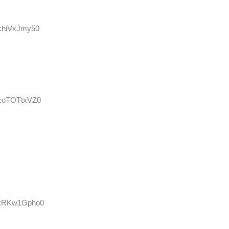
D:hiVxJmy50
D:oTOTtxVZ0
ID:RKw1Gpho0