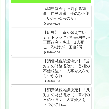
福岡県議会を批判する知
事 自民県議「手のひら返
しいかがなものか」
2026.08.06
【広島】「車が燃えてい
る」トラックと軽乗用車が
正面衝突・炎上 1人死
亡 2人けが 国道2号
2026.08.06
【消費減税閣議決定】「反
対」の財務省敗北 首相の
不信根強く 人事介入をち
らつかされ…
2026.08.06
【消費減税閣議決定】「反
対」の財務省敗北 首相の
不信根強く 人事介入をち
らつかされ…