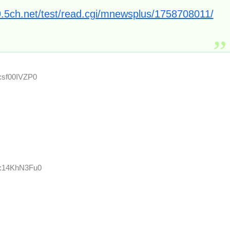
9.5ch.net/test/read.cgi/mnewsplus/1758708011/
D:sf00IVZP0
ID:14KhN3Fu0