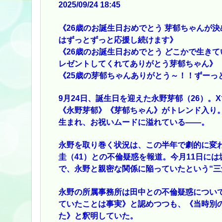
2025/09/24 18:45
《26歳のお誕生日おめでとう 芽郁ちゃんが
はずっとずっと応援し続けます》
《26歳のお誕生日おめでとう どこかで生き
レゼントしてくれてありがとう芽郁ちゃん》
《25歳の芽郁ちゃんありがとう～！！ずーっ
9月24日、誕生日を迎えた永野芽郁（26）
《永野芽郁》《芽郁ちゃん》がトレンド入り。
生まれ、お祝いムードに溢れている――。
永野を取り巻く状況は、この半年で劇的に変
圭（41）との不倫疑惑を報道。今月11日に
で、永野と親密な関係に陥っていたという“三
永野の所属事務所は田中との不倫疑惑につい
ていたことは事実》と認めつつも、《当時別
た》と釈明していた。