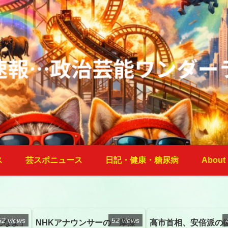
ス
芸スポニュース
日記・健康・糖尿病
About
52 views
52 views
んなよ」
NHKアナウンサーの「摩擦
高市首相、安倍派の