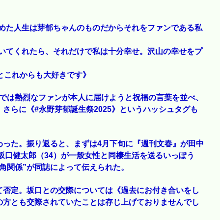
決めた人生は芽郁ちゃんのものだからそれをファンである私
ていてくれたら、それだけで私は十分幸せ。沢山の幸せをプ
とこれからも大好きです》
。Xでは熱烈なファンが本人に届けようと祝福の言葉を並べ、
さらに《#永野芽郁誕生祭2025》というハッシュタグも
わった。振り返ると、まずは4月下旬に『週刊文春』が田中
は坂口健太郎（34）が一般女性と同棲生活を送るいっぽう
角関係”が同誌によって伝えられた。
て否定。坂口との交際については《過去にお付き合いをし
の方とも交際されていたことは存じ上げておりませんでし