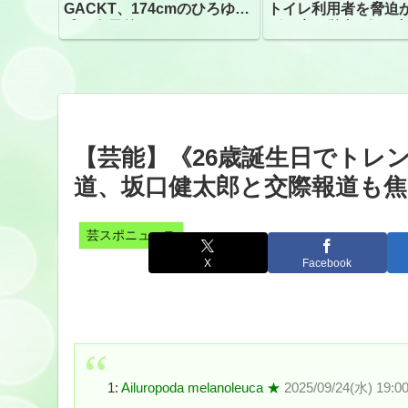
GACKT、174cmのひろゆき
トイレ利用者を脅迫
氏と身長差“ほぼなし”でネッ
ビニ店経営者2人を逮
トざわつき イベントでの写
真が話題
【芸能】《26歳誕生日でトレ
道、坂口健太郎と交際報道も焦
芸スポニュース
X
Facebook
1:
Ailuropoda melanoleuca ★
2025/09/24(水) 19:0