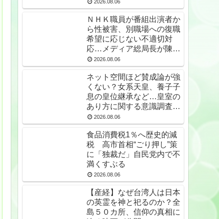
2026.08.06
ＮＨＫ職員が番組出演者か
ら性被害、別職場への復職
希望に応じない不適切対
応…メディア総局長が陳謝
🙇‍♂
2026.08.06
ネット空間ほど賛成論が強
くない？女系天皇、養子子
息の皇位継承など…皇室の
あり方に関する意識調査で
見えた意外な結果とは
2026.08.06
食品消費税1％へ歴史的減
税 高市首相“ごり押し”策
に「独裁だ」自民党内で不
満くすぶる
2026.08.06
【産経】なぜ台湾人は日本
の英霊を神と祀るのか？全
島５０カ所、信仰の真相に