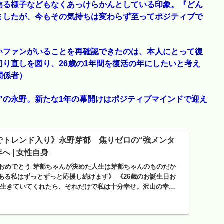
焦る様子などもなくあっけらかんとしている印象。『どん
ましたが、今もその気持ちは変わらず至ってポジティブで
いファンがいることを再確認できたのは、本人にとって復
り直しを図り、26歳の1年間を復活の年にしたいと考え
関係者）
”の永野。新たな1年の幕開けはポジティブマインドで迎え
でトレンド入り》永野芽郁 焦りゼロの“強メンタ
へ | 女性自身
日おめでとう 芽郁ちゃんが決めた人生は芽郁ちゃんのものだか
ある私はずっとずっと応援し続けます》 《26歳のお誕生日お
で生きていてくれたら、それだけで私は十分幸せ。沢山の幸せ
くれてありがとう芽郁ちゃん》 《25歳の芽郁ちゃんありがと
これからも大好きです》 9月24日、誕生日を迎えた永野芽郁