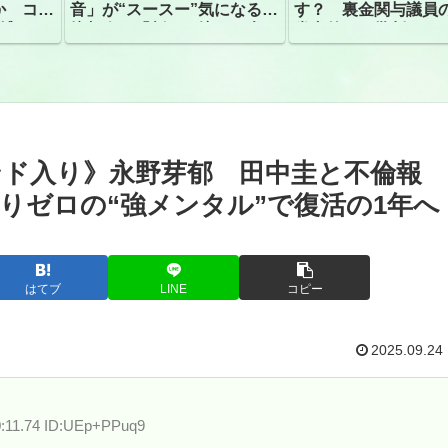
か コン
音」が“スースー”気になる指
す？ 裏金関与議員
捕
摘相次ぐ「割れて擦れた声に
党内外から批判
聴こえる。聴きづらい」
ンド入り》永野芽郁 田中圭と不倫報
りゼロの“強メンタル”で復活の1年へ
はてブ
LINE
コピー
2025.09.24
0:11.74 ID:UEp+PPuq9