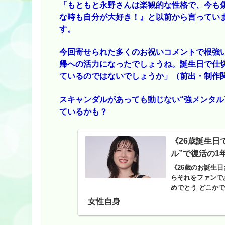
「もともと永野さんは楽観的な性格で、今も
な時も自分が大好き！』と以前から言ってい
す。
今回寄せられた多くのお祝いコメントで根強
帰への活力になったでしょうね。誕生日で仕切
ているのではないでしょうか」（前出・制作
スキャンダルがあっても動じない“強メンタル
ているかも？
《26歳誕生日
ル”で復活の1年
《26歳のお誕生
らそれをファンで
めでとう どこか
をプレゼントして
女性自身
う〜！！ずーっと
（26）。Xでは熱