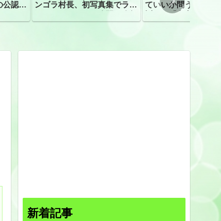
の公認、
ンゴラ村長、初写真集でラン
ていいか問う」 受
ジェリーショット公開 昨年
訴え！「高市自民に
はデジタル写真集が異例の大
ヒット
新着記事