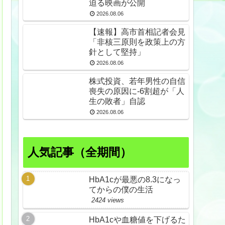
迫る映画が公開
2026.08.06
【速報】高市首相記者会見
「非核三原則を政策上の方
針として堅持」
2026.08.06
株式投資、若年男性の自信
喪失の原因に-6割超が「人
生の敗者」自認
2026.08.06
人気記事（全期間）
HbA1cが最悪の8.3になっ
てからの僕の生活
2424 views
HbA1cや血糖値を下げるた