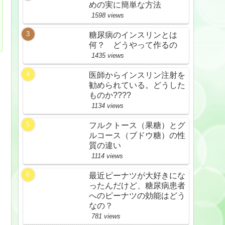
めの実に簡単な方法
1598 views
糖尿病のインスリンとは
何？ どうやって作るの
1435 views
医師からインスリン注射を
勧められている。どうした
ものか????
1134 views
フルクトース（果糖）とグ
ルコース（ブドウ糖）の性
質の違い
1114 views
最近ピーナツが大好きにな
ったんだけど、糖尿病患者
へのピーナツの効能はどう
なの？
781 views