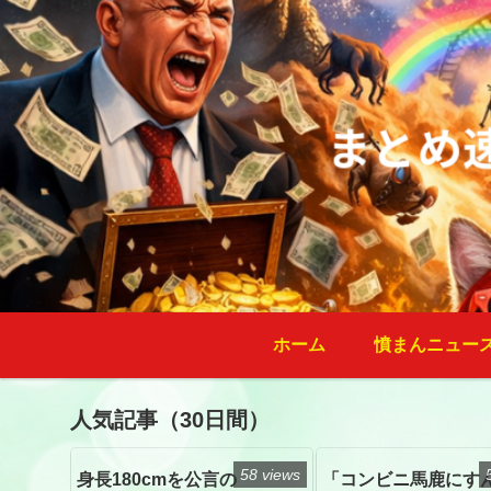
ホーム
憤まんニュー
人気記事（30日間）
58 views
身長180cmを公言の
「コンビニ馬鹿にす