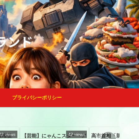
プライバシーポリシー
43 views
42 views
復権促
【芸能】にゃんこスター・ア
高市首相「新たな国