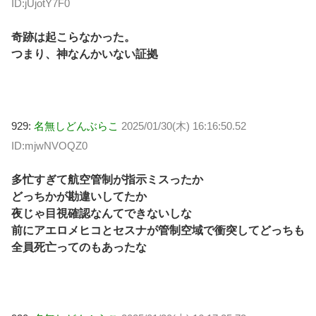
ID:jUjotY7F0
奇跡は起こらなかった。
つまり、神なんかいない証拠
929:
名無しどんぶらこ
2025/01/30(木) 16:16:50.52
ID:mjwNVOQZ0
多忙すぎて航空管制が指示ミスったか
どっちかが勘違いしてたか
夜じゃ目視確認なんてできないしな
前にアエロメヒコとセスナが管制空域で衝突してどっちも
全員死亡ってのもあったな