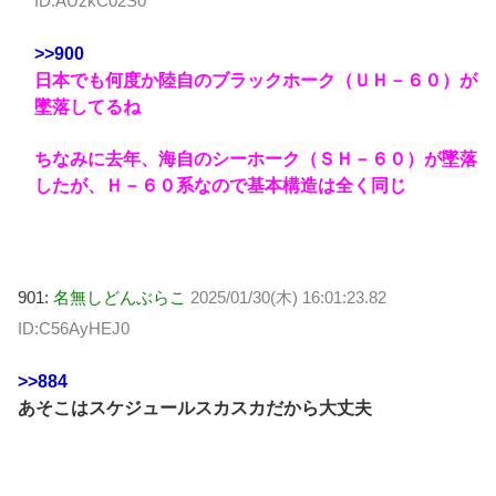
ID:AUzkC02S0
>>900
日本でも何度か陸自のブラックホーク（ＵＨ－６０）が
墜落してるね
ちなみに去年、海自のシーホーク（ＳＨ－６０）が墜落
したが、Ｈ－６０系なので基本構造は全く同じ
901:
名無しどんぶらこ
2025/01/30(木) 16:01:23.82
ID:C56AyHEJ0
>>884
あそこはスケジュールスカスカだから大丈夫