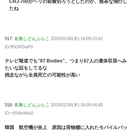
CRJ-700がヘリの前横切ろうとしたのか、無茶な飛行し
たね
917:
名無しどんぶらこ
2025/01/30(木) 16:09:23.62
ID:ff5GRDaP0
テレビ報道でも”67 Bodies”、つまり67人の遺体収容へみ
たいな話をしてるな
残念ながら全員死亡の可能性が高い
918:
名無しどんぶらこ
2025/01/30(木) 16:09:44.85
ID:+lSMn9Nu0
韓国 航空機が炎上 原因は荷物棚に入れたモバイルバッ