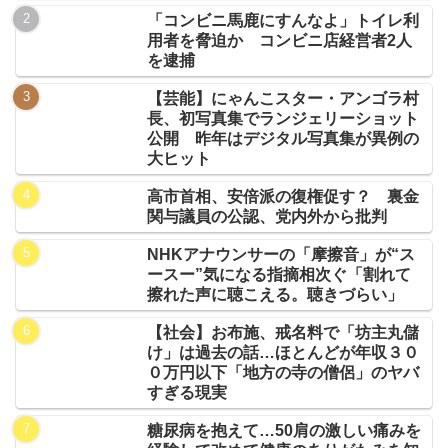
「コンビニ馬鹿にすんなよ」トイレ利
用者を脅迫か コンビニ店経営者2人
を逮捕
【芸能】にゃんこスター・アンゴラ村
長、初写真集でランジェリーショット
公開 昨年はデジタル写真集が異例の
大ヒット
高市首相、安倍派の復権促す？ 裏金
関与議員の公認、党内外から批判
NHKアナウンサーの「摩擦音」が“ス
ースー”気になる指摘相次ぐ「割れて
擦れた声に聴こえる。聴きづらい」
【社会】お布施、戒名料で「坊主丸儲
け」は過去の話…ほとんどが年収３０
０万円以下「地方の寺の僧侶」のヤバ
すぎる現実
糖尿病を抱えて…50肩の激しい痛みを