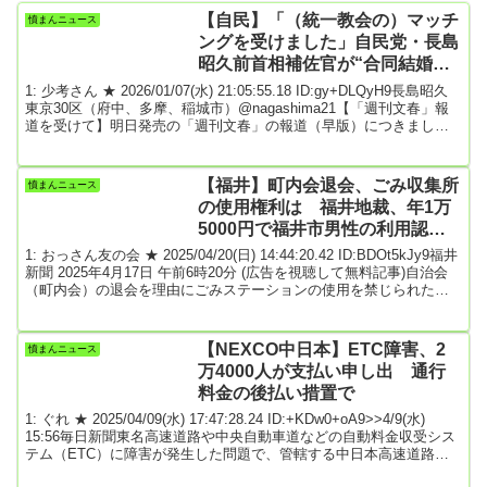
【自民】「（統一教会の）マッチ
憤まんニュース
ングを受けました」自民党・長島
昭久前首相補佐官が“合同結婚
式”を…」文春報道に本人がコメ
1: 少考さん ★ 2026/01/07(水) 21:05:55.18 ID:gy+DLQyH9長島昭久
ント
東京30区（府中、多摩、稲城市）@nagashima21【「週刊文春」報
道を受けて】明日発売の「週刊文春」の報道（早版）につきまし
て、40年近く前の学生時代のこととはいえ、多くの皆さまにご心配
をお掛けしてしまい申し訳ない思いでいっぱいです。政治家として
の説明責任を果たす意味から、以下に事実関係を認めましたので、
【福井】町内会退会、ごみ収集所
憤まんニュース
どうぞご一読ください。午後7:42 2026年1月7日※関連〈極秘文書
の使用権利は 福井地裁、年1万
入手〉「（統...
5000円で福井市男性の利用認め
る
1: おっさん友の会 ★ 2025/04/20(日) 14:44:20.42 ID:BDOt5kJy9福井
新聞 2025年4月17日 午前6時20分 (広告を視聴して無料記事)自治会
（町内会）の退会を理由にごみステーションの使用を禁じられたの
は違法だとして、福井県福井市の４０代男性が使用する権利の確認
などを求めた訴訟の判決言い渡しが４月１６日、福井地裁であっ
た。加藤靖裁判長は、男性が年１万５千円を支払うことを条件に、
【NEXCO中日本】ETC障害、2
憤まんニュース
ごみステーションを使用する権利があると認めた。使用を拒否され
万4000人が支払い申し出 通行
たことに対する慰謝料...
料金の後払い措置で
1: ぐれ ★ 2025/04/09(水) 17:47:28.24 ID:+KDw0+oA9>>4/9(水)
15:56毎日新聞東名高速道路や中央自動車道などの自動料金収受シス
テム（ETC）に障害が発生した問題で、管轄する中日本高速道路
（NEXCO中日本）は9日、これまでに約2万4000人の利用者から料金