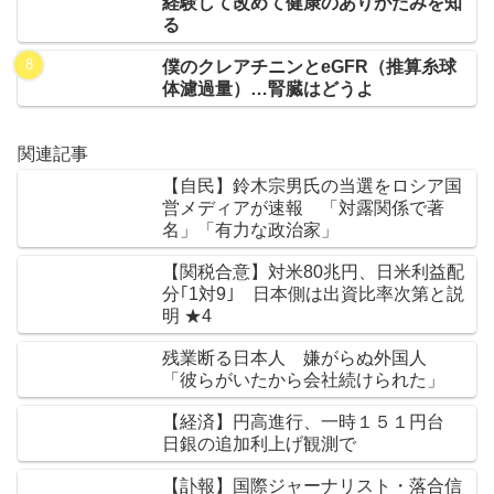
経験して改めて健康のありがたみを知
る
僕のクレアチニンとeGFR（推算糸球
体濾過量）…腎臓はどうよ
関連記事
【自民】鈴木宗男氏の当選をロシア国
営メディアが速報 「対露関係で著
名」「有力な政治家」
【関税合意】対米80兆円、日米利益配
分｢1対9｣ 日本側は出資比率次第と説
明 ★4
残業断る日本人 嫌がらぬ外国人
「彼らがいたから会社続けられた」
【経済】円高進行、一時１５１円台
日銀の追加利上げ観測で
【訃報】国際ジャーナリスト・落合信