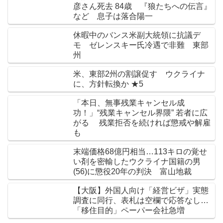
彦さん死去 84歳 『狼たちへの伝言』
など 息子は落合陽一
休暇中のバンス米副大統領に抗議デ
モ ゼレンスキー氏冷遇で非難 東部
州
米、東部2州の割譲促す ウクライナ
に、方針転換か ★5
「本日、無事残業キャンセル成
功！」“残業キャンセル界隈” 若者に広
がる 残業拒否を続ければ懲戒や解雇
も
末端価格68億円相当…113キロの覚せ
い剤を密輸したウクライナ国籍の男
(56)に懲役20年の判決 富山地裁
【大阪】外国人向け「経営ビザ」実態
調査に同行、表札は空欄で応答なし…
「移住目的」ペーパー会社急増