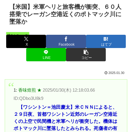
【米国】米軍ヘリと旅客機が衝突、６０人
搭乗でレーガン空港近くのポトマック川に
墜落か
憤まんニュース
X
Facebook
はてブ
LINE
コピー
2025.01.30
1:
香味焙煎 ★
2025/01/30(木) 12:18:03.66
ID:QDbo3U8k9
【ワシントン＝池田慶太】米ＣＮＮによると、
２９日夜、首都ワシントン近郊のレーガン空港近
くの上空で民間機と米軍ヘリが衝突した。機体は
ポトマック川に墜落したとみられる。死傷者の有