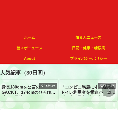
ホーム
憤まんニュース
芸スポニュース
日記・健康・糖尿病
About
プライバシーポリシー
人気記事（30日間）
61 views
52 views
身長180cmを公言の
「コンビニ馬鹿にすんなよ」
GACKT、174cmのひろゆき
トイレ利用者を脅迫か コン
氏と身長差“ほぼなし”でネッ
ビニ店経営者2人を逮捕
トざわつき イベントでの写
真が話題