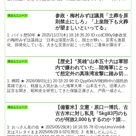
意前に西側諸国の）部隊が出現した場合、正当な攻撃目標となる」
と強く警告した。ロシア極東ウラジオストクでの東方経済フォーラ
ムの全体会合で発言した。欧州主体の「有志連合」３５カ国は４
参政・梅村みずほ議員「土葬を原
憤まんニュース
日、パリで対面とオンラインによる首脳会合を開催。２６カ国が軍
則禁止にしろ」「上皇陛下も火葬
事支援か派兵を約束したと発表した。侵...
が望ましいといってる」
1: バイト歴50年 ★ 2025/11/27(木) 18:18:35.20 ID:ccdCf80y9参政党
の梅村みずほ議員は「日本は湿度が高く、国土が狭い。災害も激甚
化、頻発化している。大きな災害が起こった時にご遺体が露出する
かもしれない」などとして「外国人に配慮して土葬墓地を整備して
ほしいという要望も出てきているが、むしろ日本の環境変化を鑑み
れば公衆衛生上よりいっそうの土葬規制さえ必要と考えるが、いか
【歴史】"英雄"山本五十六は軍部
憤まんニュース
がか」と質問。上野賢一郎厚生労働大臣は「これまで埋葬で周辺環
内で嫌われていた…陸海軍にとっ
境の影響により公衆衛生上の問題が...
て想定外の真珠湾攻撃に踏み切っ
た「本当の動機」
1: 樽悶 ★ 2026/08/01(土) 20:33:20.98 ID:QypI0nUV9戦時中の国民的
英雄であり、戦後も人気があった海軍大将・山本五十六。旧軍人の
証言を聞き、昭和史を研究してきた保阪正康さん、戸髙一成さん、
大木毅さんが「同時代の軍人に山本はどう評価されていたか」につ
いて座談会で検証した――。（省略）【大木】海軍の航空畑には山
本五十六―大西瀧治郎―源田実というライン、派閥というほど強烈
【備蓄米】立憲・原口一博氏、古
憤まんニュース
ではないものの、ある系列がありました。戦時中は、それが航空の
古古米に対し私見「5kg83円のも
主流派となったようです。柴田武雄（...
のが何故2,000もするのか？誰と
随意契約したのか？小泉米。」
1: おっさん友の会 ★ 2025/05/29(木) 16:16:55.78 ID:nIyUmsVm9本
文はスレタイまま2025/05/29 6:02引用元: 3: 名無しどんぶらこ