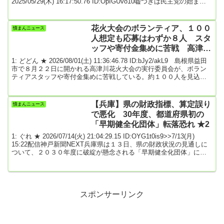
2025/05/29(木) 16:17:50.76 ID:OpIGUvo10嘘つきは民主党の始まり4:
名無しどんぶらこ 2025/05/29(木) 16:18:36.72 ID:DnhWjdf50こういう
ソースええんか？>>4むしろオールドメディアをソースにする方が問
題だろ。史上最強の台風が上陸した最中のニュース...
花火大会のボランティア、１００
憤まんニュース
人想定も応募はわずか８人 スタ
ッフや寄付金集めに苦戦 高津川
花火大会実行委【島根】 ★2
1: どどん ★ 2026/08/01(土) 11:36:46.78 ID:bJy2/akL9 島根県益田
市で８月２２日に開かれる高津川花火大会の実行委員会が、ボラン
ティアスタッフや寄付金集めに苦戦している。約１００人を見込む
当日は応募が１割に満たない。市民寄付も目標の半分に届いておら
ず、協力の呼びかけを強化する。花火大会は民間が主体となり、益
田水郷祭を３年ぶりに復活させる形で開催を決めた。会場運営のス
【兵庫】県の財政指標、算定誤り
憤まんニュース
タッフは益田商工会議所や市観光協会、益田市に人数を割り当てて
で悪化 30年度、都道府県初の
動員していた従来の方式を変え、市民...
「早期健全化団体」転落恐れ ★2
1: ぐれ ★ 2026/07/14(火) 21:04:29.15 ID:OYG1t0is9>>7/13(月)
15:22配信神戸新聞NEXT兵庫県は１３日、県の財政状況の見通しに
ついて、２０３０年度に破綻が懸念される「早期健全化団体」に陥
る可能性があると明らかにした。県は８月にも「起債許可団体」へ
の移行が確実となっているが、財政指標のうち、収入に対する借金
返済額の割合を示す「実質公債費比率」の算定に誤りが見つかり、
指標がさらに悪化した。都道府県が早期健全化団体に転落した例は
ない。有識者による検...
スポンサーリンク