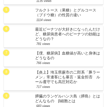
1135 views
フルクトース（果糖）とグルコース
（ブドウ糖）の性質の違い
1114 views
最近ピーナツが大好きになったんだけ
ど、糖尿病患者へのピーナツの効能は
どうなの？
781 views
【僕、糖尿病】血糖値が高いと身体は
どうなるの
766 views
【炎上】埼玉県蕨市の二郎系「豚ラー
メン」常連客にも暴言・返金拒否 ル
ール遵守でも高圧対応か
717 views
膵臓のランゲルハンス島（膵島）とは
どんなもの β細胞とは
683 views