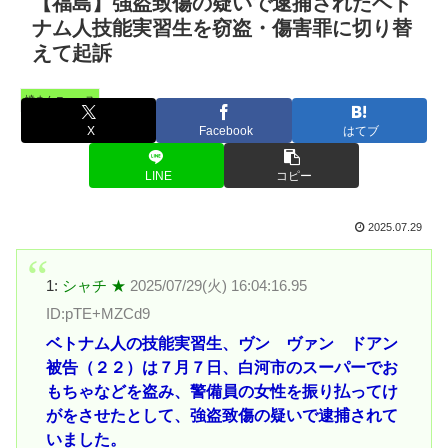
【福島】強盗致傷の疑いで逮捕されたベト
ナム人技能実習生を窃盗・傷害罪に切り替
えて起訴
憤まんニュース
X
Facebook
はてブ
LINE
コピー
2025.07.29
1:
シャチ ★
2025/07/29(火) 16:04:16.95
ID:pTE+MZCd9
ベトナム人の技能実習生、ヴン ヴァン ドアン
被告（２２）は７月７日、白河市のスーパーでお
もちゃなどを盗み、警備員の女性を振り払ってけ
がをさせたとして、強盗致傷の疑いで逮捕されて
いました。