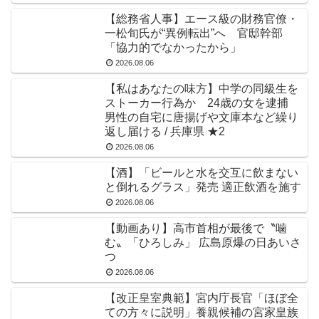
【総務省人事】エース級の財務官僚・
一松旬氏が“異例転出”へ 官邸幹部
「協力的でなかったから」
2026.08.06
【私はあなたの味方】中学の同級生を
ストーカー行為か 24歳の女を逮捕
男性の自宅に唐揚げや文庫本など繰り
返し届ける / 兵庫県 ★2
2026.08.06
【酒】「ビールと水を交互に飲まない
と倒れるグラス」発売 適正飲酒を施す
2026.08.06
【動画あり】高市首相が最後で〝噛
む〟「ひろしみ」 広島原爆の日あいさ
つ
2026.08.06
【改正皇室典範】宮内庁長官「ほぼ全
ての方々に説明」養親候補の宮家皇族