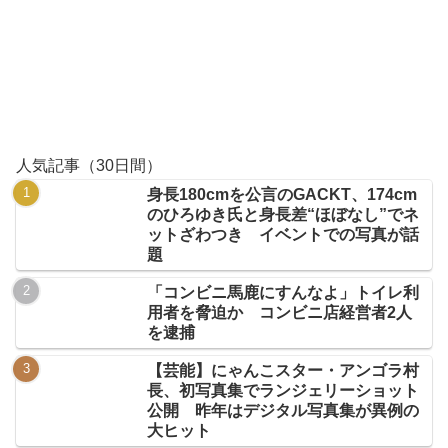
人気記事（30日間）
身長180cmを公言のGACKT、174cm
のひろゆき氏と身長差“ほぼなし”でネ
ットざわつき イベントでの写真が話
題
「コンビニ馬鹿にすんなよ」トイレ利
用者を脅迫か コンビニ店経営者2人
を逮捕
【芸能】にゃんこスター・アンゴラ村
長、初写真集でランジェリーショット
公開 昨年はデジタル写真集が異例の
大ヒット