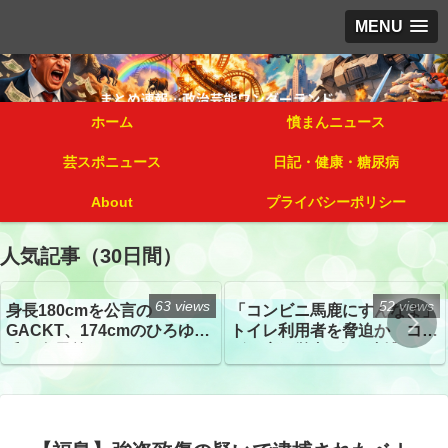
MENU
ホーム
憤まんニュース
芸スポニュース
日記・健康・糖尿病
About
プライバシーポリシー
人気記事（30日間）
63 views
52 views
身長180cmを公言の
「コンビニ馬鹿にすんなよ」
GACKT、174cmのひろゆき
トイレ利用者を脅迫か コン
氏と身長差“ほぼなし”でネッ
ビニ店経営者2人を逮捕
トざわつき イベントでの写
真が話題