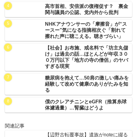
高市首相、安倍派の復権促す？ 裏金
関与議員の公認、党内外から批判
NHKアナウンサーの「摩擦音」が“ス
ースー”気になる指摘相次ぐ「割れて
擦れた声に聴こえる。聴きづらい」
【社会】お布施、戒名料で「坊主丸儲
け」は過去の話…ほとんどが年収３０
０万円以下「地方の寺の僧侶」のヤバ
すぎる現実
糖尿病を抱えて…50肩の激しい痛みを
経験して改めて健康のありがたみを知
る
僕のクレアチニンとeGFR（推算糸球
体濾過量）…腎臓はどうよ
関連記事
【辺野古転覆事故】遺族がnoteに綴る