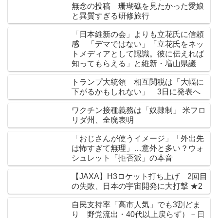
無念の投稿 珊瑚礁を見たかった愛娘
と異質すぎる研修旅行
「日本維新の会」よりも立花氏に信頼
感 「デマではない」「立花氏をネッ
トメディアとして認識。彼に伝えれば
知ってもらえる」と維新・増山県議
トランプ大統領 相互関税は「大幅に
下がるかもしれない」 3日に発表へ
ワクチン接種義務は「奴隷制」 米フロ
リダ州、全廃表明
「おじさんが使うイメージ」「外出先
は怖すぎて無理」…意外と多い？ウォ
シュレット「拒否派」の本音
【JAXA】H3ロケット打ち上げ 2回目
の失敗、日本の宇宙開発に大打撃 ★2
自民支持率「高市人気」でも3割どま
り 野党流出・40代以上戻らず）－日