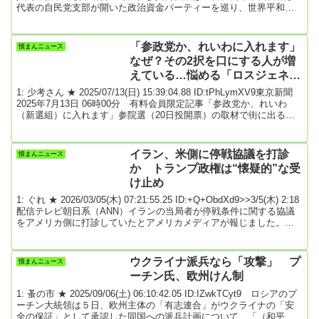
代表の自民党支部が開いた政治資金パーティーを巡り、世界平和統
一家庭連合（旧統一教会）の関連団体がパーティー券を購入した疑
いがあるとの報道を受け、首相に説明を要求した。「首相自身で説
明するしかない」と京都市で記者団に語った。続きはソースで引用
「参政党か、れいわに入れます」
憤まんニュース
元: 4: 名無しどんぶらこ 2026/01/30(金) 16:25:09...
なぜ？その2択を口にする人が増
えている…悩める「ロスジェネ」
の判断材料 ★6
1: 少考さん ★ 2025/07/13(日) 15:39:04.88 ID:tPhLymXV9東京新聞
2025年7月13日 06時00分 有料会員限定記事「参政党か、れいわ
（新選組）に入れます」参院選（20日投開票）の取材で街に出る
と、こう話す有権者が少なからずいる。政治的な立ち位置につい
て、一般的には「右」の政党と思われている参政党と、「左」のイ
メージが強いれいわ新選組。この2党で揺れているのはなぜなのか。
イラン、米側に停戦協議を打診
憤まんニュース
（加藤豊大）事実上の「政権選択」とされる参院選が、20日に投開
か トランプ政権は“懐疑的”な受
票される。有権者はどんな...
け止め
1: ぐれ ★ 2026/03/05(木) 07:21:55.25 ID:+Q+ObdXd9>>3/5(木) 2:18
配信テレビ朝日系（ANN）イランの当局者が停戦条件に関する協議
をアメリカ側に打診していたとアメリカメディアが報じました。ニ
ューヨーク・タイムズは4日、アメリカ軍がイランを攻撃した翌日に
イラン情報機関の当局者がアメリカのCIA＝中央情報局に対し、停戦
条件に関する協議を打診していたと伝えました。打診は第三国の情
ウクライナ派兵なら「攻撃」 プ
憤まんニュース
報機関を通じて行われたということです。アメリカの当局者によれ
ーチン氏、欧州けん制
ば、トランプ政...
1: 蚤の市 ★ 2025/09/06(土) 06:10:42.05 ID:IZwkTCyt9 ロシアのプ
ーチン大統領は５日、欧州主体の「有志連合」がウクライナの「安
全の保証」として承認した同国への派兵計画について、「（和平合