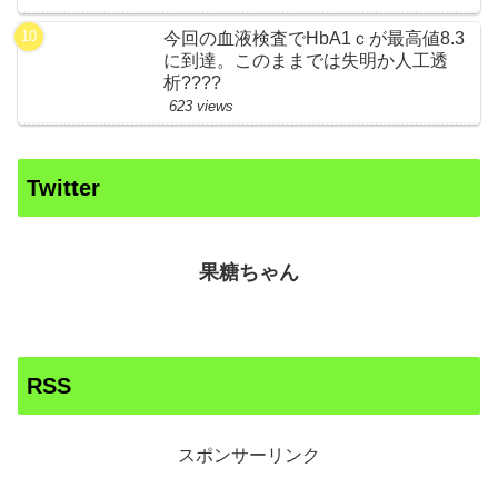
今回の血液検査でHbA1ｃが最高値8.3
に到達。このままでは失明か人工透
析????
623 views
Twitter
果糖ちゃん
RSS
スポンサーリンク