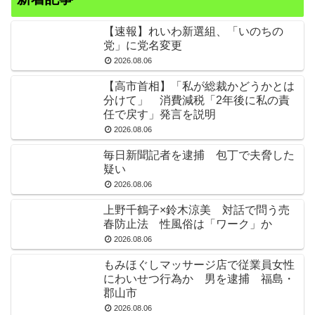
【速報】れいわ新選組、「いのちの
党」に党名変更
2026.08.06
【高市首相】「私が総裁かどうかとは
分けて」 消費減税「2年後に私の責
任で戻す」発言を説明
2026.08.06
毎日新聞記者を逮捕 包丁で夫脅した
疑い
2026.08.06
上野千鶴子×鈴木涼美 対話で問う売
春防止法 性風俗は「ワーク」か
2026.08.06
もみほぐしマッサージ店で従業員女性
にわいせつ行為か 男を逮捕 福島・
郡山市
2026.08.06