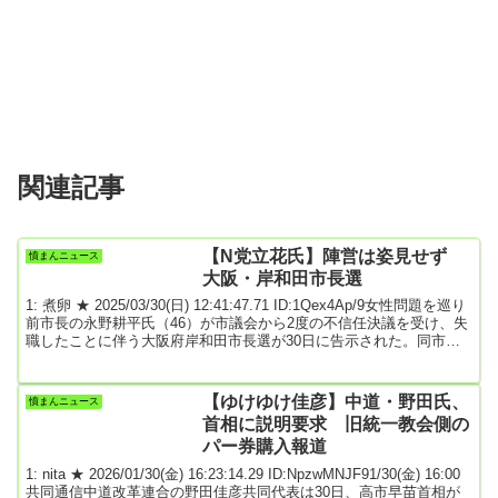
関連記事
【N党立花氏】陣営は姿見せず
憤まんニュース
大阪・岸和田市長選
1: 煮卵 ★ 2025/03/30(日) 12:41:47.71 ID:1Qex4Ap/9女性問題を巡り
前市長の永野耕平氏（46）が市議会から2度の不信任決議を受け、失
職したことに伴う大阪府岸和田市長選が30日に告示された。同市の
選挙管理委員会が立候補の受付を開始した午前8時半時点で、無所属
新人でNPO法人代表の花野真典氏（46）、無所属新人で郵便局長の
佐野英利氏（45）、無所属前職の永野氏、元高校教諭の上妻（こう
【ゆけゆけ佳彦】中道・野田氏、
憤まんニュース
づま）敬二氏（66）－の計4人が立候補を届け出た。永野氏の当選を
首相に説明要求 旧統一教会側の
目的に「2馬力行...
パー券購入報道
1: nita ★ 2026/01/30(金) 16:23:14.29 ID:NpzwMNJF91/30(金) 16:00
共同通信中道改革連合の野田佳彦共同代表は30日、高市早苗首相が