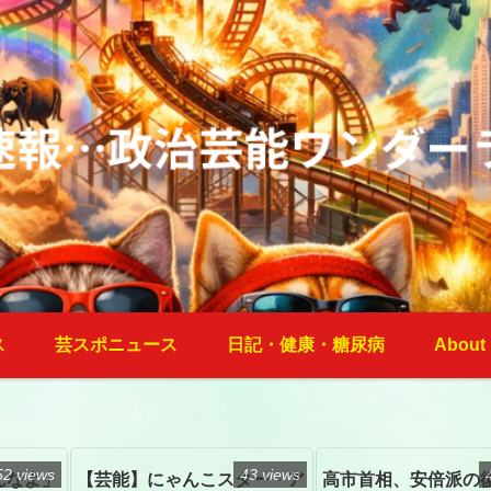
ス
芸スポニュース
日記・健康・糖尿病
About
52 views
43 views
んなよ」
【芸能】にゃんこスター・ア
高市首相、安倍派の