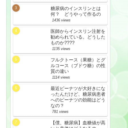
糖尿病のインスリンとは
何？ どうやって作るの
1436 views
医師からインスリン注射を
勧められている。どうした
ものか????
1135 views
フルクトース（果糖）とグ
ルコース（ブドウ糖）の性
質の違い
1114 views
最近ピーナツが大好きにな
ったんだけど、糖尿病患者
へのピーナツの効能はどう
なの？
781 views
【僕、糖尿病】血糖値が高