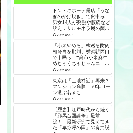
ドン・キホーテ露店「うな
ぎのかば焼き」で食中毒
男女14人が発熱や腹痛など
訴え…サルモネラ属の菌検
出
2026.08.07
「小泉やめろ」核巡る防衛
相発言を批判、横浜駅西口
で市民ら #高市小泉麻生
めちゃくちゃじゃんニュー
スdeプロテスト
2026.08.07
東京は「土地神話」再来？
マンション高騰 50年ロー
ン選ぶ若者も
2026.08.07
【歴史】江戸時代から続く
「邪馬台国論争」最前
線！ 最新研究で見えてき
た「卑弥呼の国」の有力説