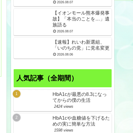
倒産も発生
2026.08.07
【イオンモール熊本爆発事
故】「本当のことを…」遺
族語る
2026.08.07
【速報】れいわ新選組、
「いのちの党」に党名変更
2026.08.06
人気記事（全期間）
HbA1cが最悪の8.3になっ
てからの僕の生活
2424 views
HbA1cや血糖値を下げるた
めの実に簡単な方法
1598 views