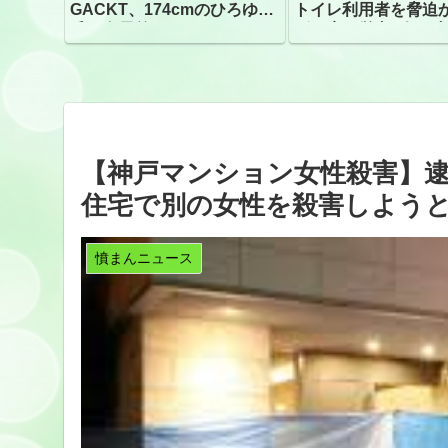
GACKT、174cmのひろゆき
トイレ利用者を脅迫
氏と身長差“ほぼなし”でネッ
ビニ店経営者2人を逮
トざわつき イベントでの写
真が話題
【神戸マンション女性殺害】逮
住宅で別の女性を殺害しようと
憤まんニュース