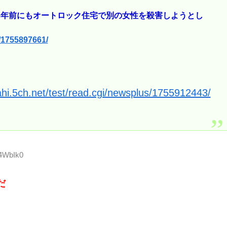
3年前にもオートロック住宅で別の女性を殺害しようとし
s/1755897661/
ahi.5ch.net/test/read.cgi/newsplus/1755912443/
o4WbIk0
だ