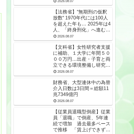
2026.08.07
【法務省】“無期刑の仮釈
放数“ 1970年代には100人
を超えた年も… 2025年は4
人、「終身刑化」へ進む
無期受刑者は24年末で
2026.08.07
1650人★2
【文科省】女性研究者支援
に補助、１大学に年間５０
００万円…出産・子育と両
立できる環境整備し研究力
底上げ
2026.08.07
財務省、大型連休中の為替
介入日数は3日間＝総額11
兆7349億円
2026.08.07
【従業員退職型倒産】従業
員「退職」で倒産、5年連
続で増加 過去最多ペース
で推移 「賃上げできず」