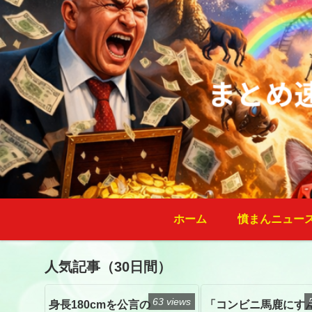
ホーム
憤まんニュー
人気記事（30日間）
63 views
身長180cmを公言の
「コンビニ馬鹿にす