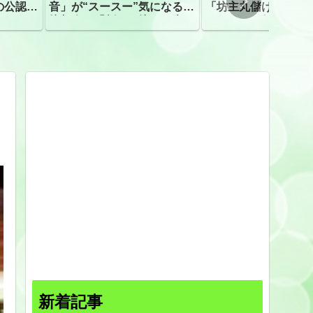
の公認、
音」が“スースー”気になる指
「坊主丸儲け」は過
摘相次ぐ「割れて擦れた声に
ほとんどが年収３０
聴こえる。聴きづらい」
下「地方の寺の僧侶
すぎる現実
新着記事