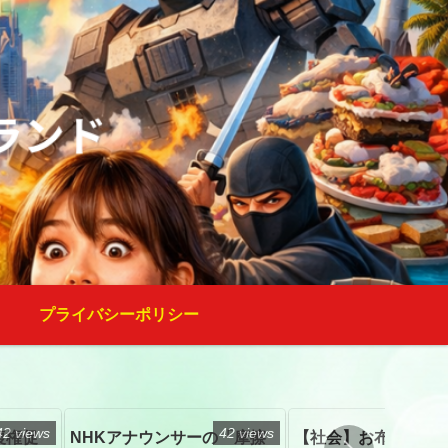
プライバシーポリシー
42 views
42 views
復権促
NHKアナウンサーの「摩擦
【社会】お布施、戒