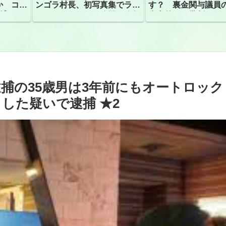
か コン
ンゴラ村長、初写真集でラン
す？ 裏金関与議員
捕
ジェリーショット公開 昨年
党内外から批判
はデジタル写真集が異例の大
ヒット
捕の35歳男は3年前にもオートロック
した疑いで逮捕 ★2