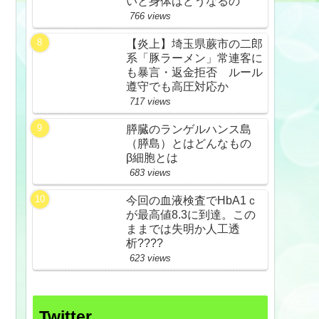
いと身体はどうなるの
766 views
【炎上】埼玉県蕨市の二郎
系「豚ラーメン」常連客に
も暴言・返金拒否 ルール
遵守でも高圧対応か
717 views
膵臓のランゲルハンス島
（膵島）とはどんなもの
β細胞とは
683 views
今回の血液検査でHbA1ｃ
が最高値8.3に到達。この
ままでは失明か人工透
析????
623 views
Twitter