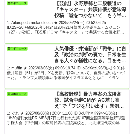
やないかい」と容姿が似ていると指摘。「髪型も寄せてるやろ！
【芸能】永野芽郁と二股報道の
芸スポニュース
完全に寄せてるな！」と語りかけた。実際、スタッフなどから〝工
『キャスター』共演俳優が意味深
藤静香似〟を指摘されることも多いとい...
投稿「嘘をつかないで もう半分
終わった」報道後初インスタ更新
1: Ailuropoda melanoleuca ★ 2025/05/24(土) 20:52:06.25
ID:2S+26I+692025年5月24日20時21分韓国人俳優キム・ムジュン
（27）が24日、TBS系ドラマ『キャスター』で共演する女優永野芽
郁（25）の「二股不倫」報道に名前が挙げられて以来、初めてイン
スタグラムを更新した。キム・ムジュンは今年2月からインスタグラ
ムの更新がストップしていたが、27歳の誕生日である24日、「嘘を
人気俳優・井浦新が「戦争」に言
芸スポニュース
つかないで もう半分終わった ムジュン、お誕生日おめでとう...
及「政治の判断の裏で、日常を生
きる人々が犠牲になる。目をそら
してはいけない。他人事ではな
1: muffin ★ 2026/03/03(火) 09:06:19.74 ID:joCdXdzL93/3(火) 9:01俳
い」
優井浦新（51）が2日、Xを更新。戦争について、自身の思いをつづ
った。トランプ大統領率いる米国がイスラエルとともに、イランに
対する大規模な軍事攻撃を開始。イランが報復攻撃するなど深刻な
争いが勃発している。井浦はこうした状況をうけてか「争いは負の
連鎖しか生まない。憎しみはさらに憎しみを呼ぶ。STOP THE
【高校野球】暴力事案の広陵高
芸スポニュース
WAR. CHOOSE PEACE.」と英文も交え、書き出した。そし...
校、試合中継CMが“AC差し替
え”で「フジを思い出す」異例の
事態に対応問われる
1: ぐれ ★ 2025/08/08(金) 20:04:11.08 ID:3kUPhMK99>>8/8(金)
18:30週刊女性PRIME8月7日に行われた第107回全国高等学校野球選
手権大会（甲子園）の広島代表の広陵高校と、北北海道代表の旭川
志峯高校の試合に思わぬ注目が集まっている。結果は広陵が3-1で勝
利した。注目が集まる8月13日の試合中継広陵高校は甲子園出場を前