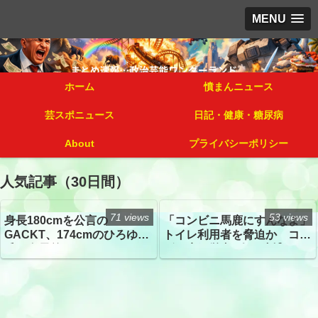
MENU
ホーム
憤まんニュース
芸スポニュース
日記・健康・糖尿病
About
プライバシーポリシー
人気記事（30日間）
71 views
53 views
身長180cmを公言の
「コンビニ馬鹿にすんなよ」
GACKT、174cmのひろゆき
トイレ利用者を脅迫か コン
氏と身長差“ほぼなし”でネッ
ビニ店経営者2人を逮捕
トざわつき イベントでの写
真が話題