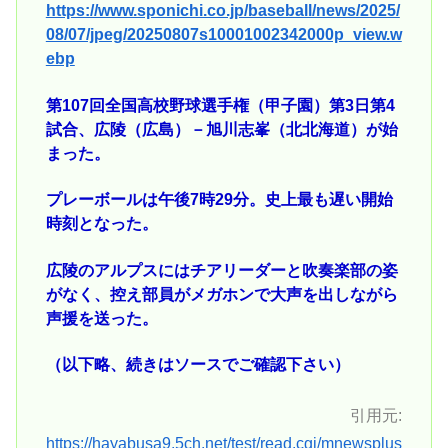
https://www.sponichi.co.jp/baseball/news/2025/
08/07/jpeg/20250807s10001002342000p_view.w
ebp
第107回全国高校野球選手権（甲子園）第3日第4
試合、広陵（広島）－旭川志峯（北北海道）が始
まった。
プレーボールは午後7時29分。史上最も遅い開始
時刻となった。
広陵のアルプスにはチアリーダーと吹奏楽部の姿
がなく、控え部員がメガホンで大声を出しながら
声援を送った。
（以下略、続きはソースでご確認下さい）
引用元:
https://hayabusa9.5ch.net/test/read.cgi/mnewsplus