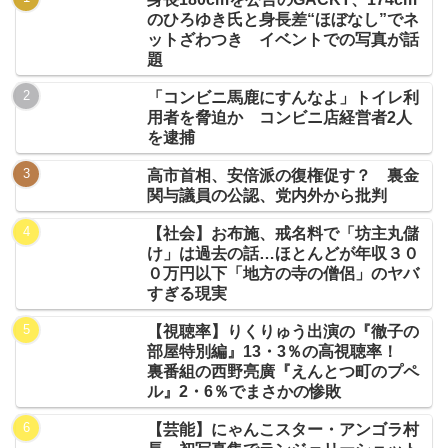
のひろゆき氏と身長差“ほぼなし”でネ
ットざわつき イベントでの写真が話
題
「コンビニ馬鹿にすんなよ」トイレ利
用者を脅迫か コンビニ店経営者2人
を逮捕
高市首相、安倍派の復権促す？ 裏金
関与議員の公認、党内外から批判
【社会】お布施、戒名料で「坊主丸儲
け」は過去の話…ほとんどが年収３０
０万円以下「地方の寺の僧侶」のヤバ
すぎる現実
【視聴率】りくりゅう出演の『徹子の
部屋特別編』13・3％の高視聴率！
裏番組の西野亮廣『えんとつ町のプペ
ル』2・6％でまさかの惨敗
【芸能】にゃんこスター・アンゴラ村