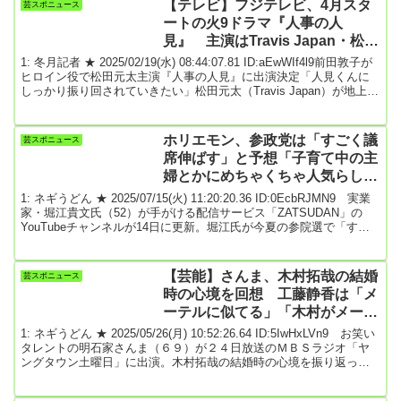
【テレビ】フジテレビ、4月スタ
芸スポニュース
いて歩いていました。男性は野田につきまといながら、歩きたばこ
ートの火9ドラマ『人事の人
やゴミのポイ捨てのほか、立ち...
見』 主演はTravis Japan・松田
元太、ヒロイン役は前田敦子に決
1: 冬月記者 ★ 2025/02/19(水) 08:44:07.81 ID:aEwWIf4l9前田敦子が
定！
ヒロイン役で松田元太主演『人事の人見』に出演決定「人見くんに
しっかり振り回されていきたい」松田元太（Travis Japan）が地上波
ドラマ単独初主演を務める火9ドラマ『人事の人見（じんじのひと
み）』（フジテレビ系 4月スタート 毎週火曜 午後9時～9時54
分）に、前田敦子の出演が決定した。本作は“人事部”に焦点を当て
ホリエモン、参政党は「すごく議
芸スポニュース
た、痛快オフィスエンターテインメント。古い熱血体質の残る大企
席伸ばす」と予想「子育て中の主
業を舞台に、お...
婦とかにめちゃくちゃ人気らし
い」
1: ネギうどん ★ 2025/07/15(火) 11:20:20.36 ID:0EcbRJMN9 実業
家・堀江貴文氏（52）が手がける配信サービス「ZATSUDAN」の
YouTubeチャンネルが14日に更新。堀江氏が今夏の参院選で「すご
く議席伸ばす」と思う政党について語る場面があった。脳科学者・
茂木健一郎氏とのトークで参院選の話題になると、堀江氏は「参政
党の勢いがすごいんですけど」と切り出し「子育て中の主婦とかに
【芸能】さんま、木村拓哉の結婚
芸スポニュース
めちゃくちゃ人気らしいですよ」と語る。また「国政政党の要件も
時の心境を回想 工藤静香は「メ
満たしたんで、テレビの...
ーテルに似てる」「木村がメーテ
ル大好きなのよ」
1: ネギうどん ★ 2025/05/26(月) 10:52:26.64 ID:5IwHxLVn9 お笑い
タレントの明石家さんま（６９）が２４日放送のＭＢＳラジオ「ヤ
ングタウン土曜日」に出演。木村拓哉の結婚時の心境を振り返っ
た。この日のゲストはアイドルグループ「つばきファクトリー」の
河西結心。河西が自己紹介を済ますと、さんまは「お前、工藤静香