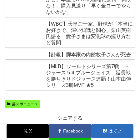
な！」購入見送り「早く金ローでやら
ないかな」
【WBC】天皇ご一家、野球が「本当に
お好きで、深い知識と関心」栗山英樹
氏語る 愛子さまは変化球の握り方な
ど質問
【訃報】脚本家の内館牧子さんが死去
【MLB】ワールドシリーズ第7戦 ド
ジャース 5-4 ブルージェイズ 延長戦
を勝ちきりドジャース連覇！山本由伸
シリーズ3勝MVP ★5
芸スポニュース
シェアする
X
Facebook
はてブ