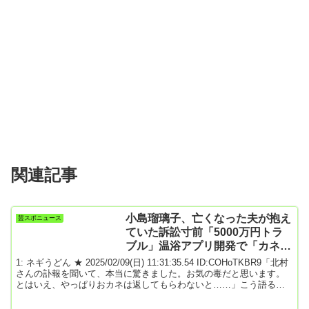
関連記事
小島瑠璃子、亡くなった夫が抱え
芸スポニュース
ていた訴訟寸前「5000万円トラ
ブル」温浴アプリ開発で「カネが
消えた！」
1: ネギうどん ★ 2025/02/09(日) 11:31:35.54 ID:COHoTKBR9「北村
さんの訃報を聞いて、本当に驚きました。お気の毒だと思います。
とはいえ、やっぱりおカネは返してもらわないと……」こう語るの
は、全国で温泉やホテルを展開するリゾート施設を運営するX社の関
係者だ。1月4日、タレント・小島瑠璃子と実業家で夫の北村功太さ