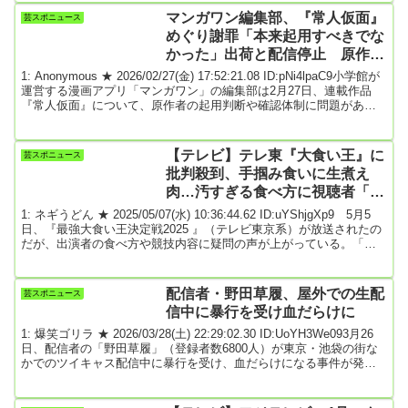
んが自宅から緊急搬送され、夫の北村さんの死亡が確認された。小
マンガワン編集部、『常人仮面』
芸スポニュース
島は軽傷で命に別状はないという。（略）「ベンチャーキャピタル
めぐり謝罪「本来起用すべきでな
からの2回の出資で1億数千万円も...
かった」出荷と配信停止 原作者
は刑事罰受けた『堕天作戦』山本
1: Anonymous ★ 2026/02/27(金) 17:52:21.08 ID:pNi4lpaC9小学館が
章一氏
運営する漫画アプリ「マンガワン」の編集部は2月27日、連載作品
『常人仮面』について、原作者の起用判断や確認体制に問題があっ
たとして、配信および単行本の出荷を停止したと発表した。公式声
明で、『常人仮面』の原作者が2020年に逮捕され、略式起訴されて
いたことに言及。「本来であれば原作者として起用すべきではあり
【テレビ】テレ東『大食い王』に
芸スポニュース
ませんでした」として、被害者や読者、関係者に謝罪した。●「原作
批判殺到、手掴み食いに生煮え
者として起用すべき...
肉…汚すぎる食べ方に視聴者「食
欲失せた」
1: ネギうどん ★ 2025/05/07(水) 10:36:44.62 ID:uYShjgXp9 5月5
日、『最強大食い王決定戦2025 』（テレビ東京系）が放送されたの
だが、出演者の食べ方や競技内容に疑問の声が上がっている。「食
べ方まじで汚くて見てられん」今年で36年の歴史をもつ「大食い王
決定戦」。昨年の大会は初参戦ながらアメリカの高校教師ジェフリ
ー・エスパーが優勝。今回は日本のファイターたちがリベンジに燃
配信者・野田草履、屋外での生配
芸スポニュース
えるという構図で繰り広げられた。気になる結果は、“ていねい木
信中に暴行を受け血だらけに
下”の愛称で知られるベテラ...
1: 爆笑ゴリラ ★ 2026/03/28(土) 22:29:02.30 ID:UoYH3We093月26
日、配信者の「野田草履」（登録者数6800人）が東京・池袋の街な
かでのツイキャス配信中に暴行を受け、血だらけになる事件が発生
しました。配信中に執拗に付きまとわれるSNS上に拡散されている
切り抜き映像によると、野田は配信中にとある男性につきまとわれ
た様子。男性は、「配信切れよ」などと繰り返しながら、野田につ