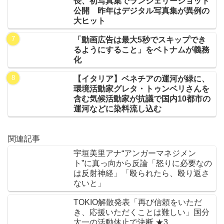
長、初写真集でランジェリーショット
公開 昨年はデジタル写真集が異例の
大ヒット
「動画広告は最大5秒でスキップでき
るようにすること」をベトナムが義務
化
【イタリア】ベネチアの運河が緑に、
環境活動家グレタ・トゥンベリさんを
含む気候活動家が抗議で国内10都市の
運河などに染料流し込む
関連記事
宇垣美里アナ“アンガーマネジメン
ト”に真っ向から反論「怒りに必要なの
は反射神経」「殴られたら、殴り返さ
ないと」
TOKIO解散発表「再び信頼をいただ
き、応援いただくことは難しい」国分
太一の活動休止で決断 ★3