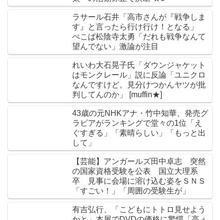
ラサール石井「高市さんが『戦争しま
す』と言ったら行け行け！となる」
ぺこぱ松陰寺太勇「だれも戦争なんて
望んでない」激論が注目
れいわ大石晃子氏「ダウンジャケット
はモンクレール」説に反論「ユニクロ
なんですけど。見分けつかんヤツが批
判してんのか」 [muffin★]
43歳の元NHKアナ・竹中知華、発売グ
ラビアがランキングで堂々の1位「え
ぐすぎる」「素晴らしい」「もっと出
して」
【芸能】アンガールズ田中卓志 突然
の国家資格受験を公表 国立大理系
卒 見事に会場に溶け込む姿をＳＮＳ
「すごい！」「周囲の受験生が」
有吉弘行、「こどもにトトロ見せよう
かと」本屋でDVDの価格に驚愕「高ぇ