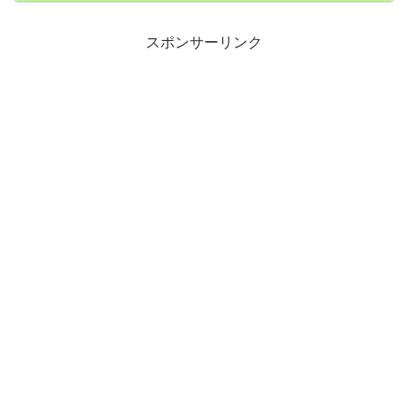
にして、野球部の寮で約半年前に部員同士の暴力行為があったとい
う情報がSNSで拡散。ネット上では出場辞退を求める声が相次い
だ。試合...
スポンサーリンク