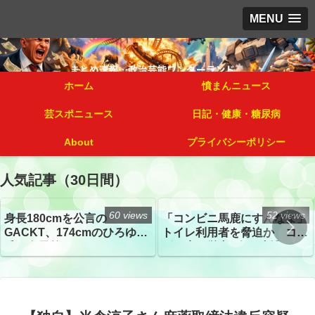
MENU
ホーム
憤まんニュース
芸スポニュース
日記・健康・糖尿病
About
プライバシーポリシー
人気記事（30日間）
60 views
52 views
身長180cmを公言の
「コンビニ馬鹿にすんなよ」
GACKT、174cmのひろゆき
トイレ利用者を脅迫か コン
氏と身長差“ほぼなし”でネッ
ビニ店経営者2人を逮捕
トざわつき イベントでの写
真が話題