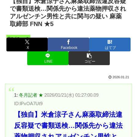
【独自】米倉涼子さん麻薬取締法違反容疑
で書類送検…関係先から違法薬物押収され
アルゼンチン男性と共に関与の疑い 麻薬
取締部 FNN ★5
芸スポニュース
X
Facebook
はてブ
LINE
コピー
2026.01.21
1:
冬月記者 ★
2026/01/21(水) 01:27:00.09
ID:lPxOA7Ut9
【独自】米倉涼子さん麻薬取締法違
反容疑で書類送検…関係先から違法
薬物押収されアルゼンチン男性と