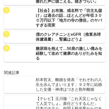
擦れた声に聴こえる。聴きづらい」
【社会】お布施、戒名料で「坊主丸儲
け」は過去の話…ほとんどが年収３０
０万円以下「地方の寺の僧侶」のヤバ
すぎる現実
僕のクレアチニンとeGFR（推算糸球
体濾過量）…腎臓はどうよ
糖尿病を抱えて…50肩の激しい痛みを
経験して改めて健康のありがたみを知
る
関連記事
杉本哲太、離婚を発表「それぞれの人
生を歩んでまいります」９２年に結婚
した女優・神津はづきと熟年離婚
【テレビ】玉川徹「これ天災じゃなく
て人災でしょ。責任どうするんだ」
日本のホテル、中国人観光客からのキ