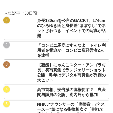
人気記事（30日間）
身長180cmを公言のGACKT、174cm
のひろゆき氏と身長差“ほぼなし”でネ
ットざわつき イベントでの写真が話
題
「コンビニ馬鹿にすんなよ」トイレ利
用者を脅迫か コンビニ店経営者2人
を逮捕
【芸能】にゃんこスター・アンゴラ村
長、初写真集でランジェリーショット
公開 昨年はデジタル写真集が異例の
大ヒット
高市首相、安倍派の復権促す？ 裏金
関与議員の公認、党内外から批判
NHKアナウンサーの「摩擦音」が“ス
ースー”気になる指摘相次ぐ「割れて