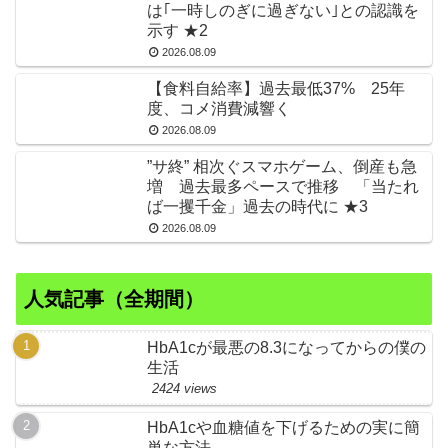
は｢一時しのぎに過ぎない｣との認識を
示す ★2
2026.08.09
【食料自給率】過去最低37% 25年
度、コメ消費減響く
2026.08.09
”サ終” 相次ぐスマホゲーム、倒産も急
増 過去最多ペースで推移 「当たれ
ば一攫千金」過去の時代に ★3
2026.08.09
人気記事（全期間）
HbA1cが最悪の8.3になってからの僕の
生活
2424 views
HbA1cや血糖値を下げるための実に簡
単な方法