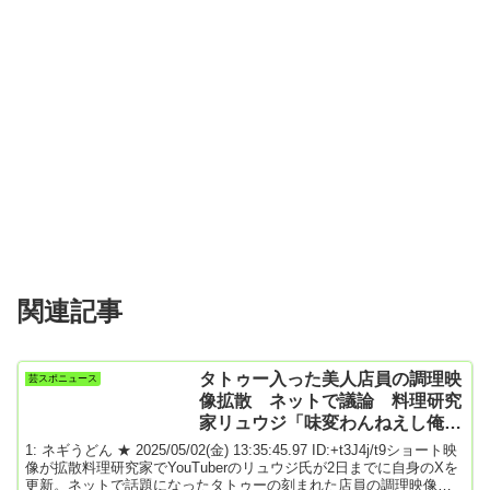
関連記事
タトゥー入った美人店員の調理映
芸スポニュース
像拡散 ネットで議論 料理研究
家リュウジ「味変わんねえし俺は
行く」
1: ネギうどん ★ 2025/05/02(金) 13:35:45.97 ID:+t3J4j/t9ショート映
像が拡散料理研究家でYouTuberのリュウジ氏が2日までに自身のXを
更新。ネットで話題になったタトゥーの刻まれた店員の調理映像に