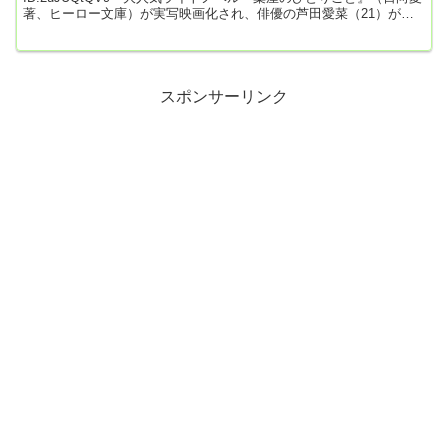
著、ヒーロー文庫）が実写映画化され、俳優の芦田愛菜（21）が主
演を務めることが、「週刊文春」の取材でわかった。累計発行部数
4500万部を突破した超ヒット作『薬屋のひとりごと』は漫画化やア
ニメ化でも話題となり、小説と漫画の累計発行部数は4500万部を突
破した超ヒット作だ。舞台は架空の中華風の帝国・茘リー。後宮で
働く官女の...
スポンサーリンク