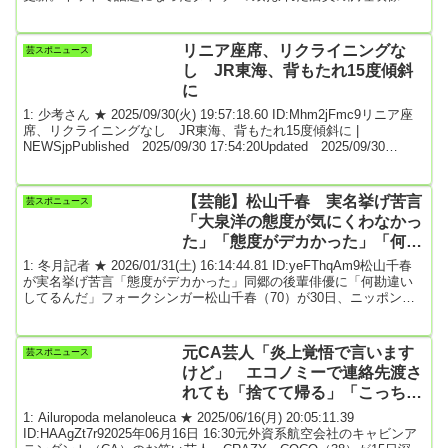
言及している。愛車は世界200台限定のメルセデス…人気女優のクラ
シックな愛車遍歴（JAF Mate Onlineへ）清潔感のあるタトゥーの入
った美しい女性店員が手際よく調理をしている映像が4月末にネット
リニア座席、リクライニングな
芸スポニュース
で拡散された。関東のグルメを紹介するTikTokerの投稿し...
し JR東海、背もたれ15度傾斜
に
1: 少考さん ★ 2025/09/30(火) 19:57:18.60 ID:Mhm2jFmc9リニア座
席、リクライニングなし JR東海、背もたれ15度傾斜に |
NEWSjpPublished 2025/09/30 17:54:20Updated 2025/09/30
19:00:37リニア試験車両の新型式「M10」の車内（JR東海提供）JR
東海は開発中のリニア中央新幹線の車両に関し、乗客の座席の背も
たれをリクライニング機能のない固定式としたことが30日、同社へ
【芸能】松山千春 実名挙げ苦言
芸スポニュース
の取材で分かった。東京・品川から...
「大泉洋の態度が気にくわなかっ
た」「態度がデカかった」「何勘
違いしてるんだ」
1: 冬月記者 ★ 2026/01/31(土) 16:14:44.81 ID:yeFThqAm9松山千春
が実名挙げ苦言「態度がデカかった」同郷の後輩俳優に「何勘違い
してるんだ」フォークシンガー松山千春（70）が30日、ニッポン放
送特番「松山千春のオールナイトニッポンGOLD～デビュー50周年ス
ペシャル～」（金曜午後10時）に生出演。同郷北海道の後輩俳優、
大泉洋（52）に対し、苦言を呈した。大泉はNHK「SONGS」に「責
元CA芸人「炎上覚悟で言います
芸スポニュース
任者」という立場で進行を担当。26日深夜放送回ではゲストとして
けど」 エコノミーで連絡先渡さ
シンガー・ソン...
れても「捨てて帰る」「こっちは
金あるし」
1: Ailuropoda melanoleuca ★ 2025/06/16(月) 20:05:11.39
ID:HAAgZt7r92025年06月16日 16:30元外資系航空会社のキャビンア