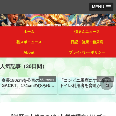
MENU
ホーム
憤まんニュース
芸スポニュース
日記・健康・糖尿病
About
プライバシーポリシー
人気記事（30日間）
60 views
52 views
身長180cmを公言の
「コンビニ馬鹿にすんなよ」
GACKT、174cmのひろゆき
トイレ利用者を脅迫か コン
氏と身長差“ほぼなし”でネッ
ビニ店経営者2人を逮捕
トざわつき イベントでの写
真が話題