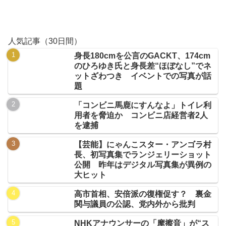
人気記事（30日間）
身長180cmを公言のGACKT、174cm
のひろゆき氏と身長差“ほぼなし”でネ
ットざわつき イベントでの写真が話
題
「コンビニ馬鹿にすんなよ」トイレ利
用者を脅迫か コンビニ店経営者2人
を逮捕
【芸能】にゃんこスター・アンゴラ村
長、初写真集でランジェリーショット
公開 昨年はデジタル写真集が異例の
大ヒット
高市首相、安倍派の復権促す？ 裏金
関与議員の公認、党内外から批判
NHKアナウンサーの「摩擦音」が“ス