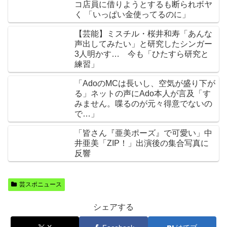
コ店員に借りようとするも断られボヤ
く 「いっぱい金使ってるのに」
【芸能】ミスチル・桜井和寿「あんな
声出してみたい」と研究したシンガー
3人明かす… 今も「ひたすら研究と
練習」
「AdoのMCは長いし、空気が盛り下が
る」ネットの声にAdo本人が言及「す
みません。喋るのが元々得意でないの
で…」
「皆さん『亜美ポーズ』で可愛い」中
井亜美「ZIP！」出演後の集合写真に
反響
芸スポニュース
シェアする