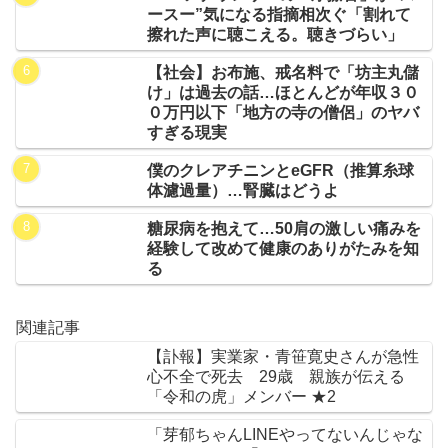
ースー”気になる指摘相次ぐ「割れて
擦れた声に聴こえる。聴きづらい」
【社会】お布施、戒名料で「坊主丸儲
け」は過去の話…ほとんどが年収３０
０万円以下「地方の寺の僧侶」のヤバ
すぎる現実
僕のクレアチニンとeGFR（推算糸球
体濾過量）…腎臓はどうよ
糖尿病を抱えて…50肩の激しい痛みを
経験して改めて健康のありがたみを知
る
関連記事
【訃報】実業家・青笹寛史さんが急性
心不全で死去 29歳 親族が伝える
「令和の虎」メンバー ★2
「芽郁ちゃんLINEやってないんじゃな