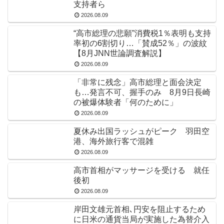
支持者ら
2026.08.09
“高市総理の悲願”消費税1％表明も支持
率初の6割切り…「賛成52％」の波紋
【8月JNN世論調査解説】
2026.08.09
「非常に残念」高市総理と面会決定
も…発言不可、握手のみ 8月9日長崎
の被爆体験者「何のために」
2026.08.09
夏休み出国ラッシュがピーク 羽田空
港、海外旅行客で混雑
2026.08.09
高市首相がマッサージを受ける 就任
後初
2026.08.09
岸田文雄元首相､円安を阻止するため
に日米の通貨当局が実施した為替介入