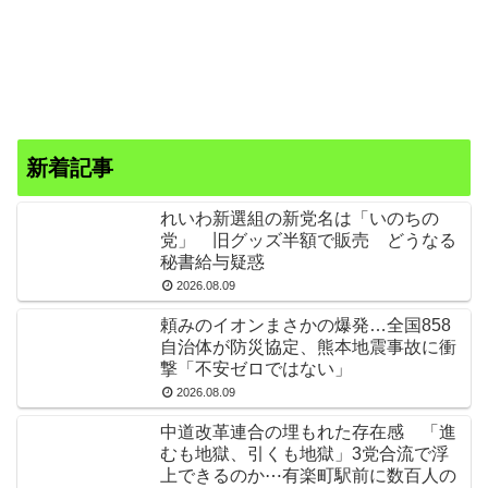
新着記事
れいわ新選組の新党名は「いのちの
党」 旧グッズ半額で販売 どうなる
秘書給与疑惑
2026.08.09
頼みのイオンまさかの爆発…全国858
自治体が防災協定、熊本地震事故に衝
撃「不安ゼロではない」
2026.08.09
中道改革連合の埋もれた存在感 「進
むも地獄、引くも地獄」3党合流で浮
上できるのか⋯有楽町駅前に数百人の