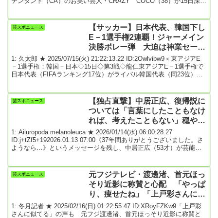
テンダント（CA）のお笑い芸人・CRAZY COCO（38）が15日深
夜、テレビ朝日「見取り図じゃん」（日曜深夜0・10）に出演。「あ
りがたいんですが。エコノミークラスで名刺渡してくる人なんな
の？」と疑問を呈した。「ビジネスクラスとエコノミークラスの大
【サッカー】日本代表、韓国下し
芸スポニュース
きな違いがあって。ビジネスクラスになると、担当CAが付...
E－1選手権2連覇！ジャーメイン
決勝ボレー弾 大迫は神業セーブ
で守った
1: 久太郎 ★ 2025/07/15(火) 21:22:13.22 ID:2Owlvibw9＜東アジアE
－1選手権：韓国－日本◇15日◇第3戦◇龍仁東アジアE－1選手権で
日本代表（FIFAランキング17位）がライバル韓国代表（同23位）を1
－0で下し、3戦全勝で22年に続く大会2連覇を果たした。3度目の優
勝となった。前半8分にFWジャーメイン良（30＝サンフレッチェ広
島）が先制点を挙げ、終盤に猛攻を浴びたがGK大迫敬介（広島）の
【独占直撃】中居正広、復帰説に
芸スポニュース
神業セーブで阻んだ。14人の初代表、Jリーグオールスターで臨んだ
ついては「言葉にしたこともなけ
今...
れば、考えたこともない」穏やか
な口調で語った“闘病”と“結
1: Ailuropoda melanoleuca ★ 2026/01/14(水) 06:00:28.27
婚”★2
ID:j+tZf5+192026.01.13 07:00《37年間ありがとうございました。さ
ようなら…》というメッセージを残し、中居正広（53才）が芸能界
引退を表明したのは、2025年1月23日のこと。本誌『女性セブン』は
雲隠れを続けるかつてのテレビの寵児に、芸能界引退後、初めて接
触。沈黙を続けてきた彼が語った内容とは──。【前後編の後編】冒
元フジテレビ・渡邊渚、首元ほっ
芸スポニュース
頭のシーン、正月準備の買い出しを終え、両手に荷物...
そり近影に称賛と心配 「やっぱ
り、痩せたね」「上戸彩さんに似
てる」の声も
1: 冬月記者 ★ 2025/02/16(日) 01:22:55.47 ID:XRoyFZKw9「上戸彩
さんに似てる」の声も 元フジ渡邊渚、首元ほっそり近影に称賛と