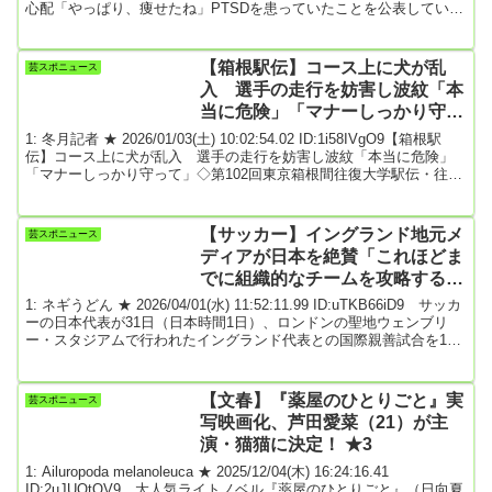
心配「やっぱり、痩せたね」PTSDを患っていたことを公表している
元フジテレビアナウンサーの渡邊渚（27）が14日までにインスタグ
ラムを更新。華やかに着飾った近影を公開し、反響を呼んでいる。
この日、渡邊は《好きな格好をして、やりたいことをやって、行き
【箱根駅伝】コース上に犬が乱
芸スポニュース
たいところへ行って、会いたい人に会って。ただそういう毎日を過
入 選手の走行を妨害し波紋「本
ごしたい》《＃透明を満たす》...
当に危険」「マナーしっかり守っ
て」 ポメラニアン？
1: 冬月記者 ★ 2026/01/03(土) 10:02:54.02 ID:1i58IVgO9【箱根駅
伝】コース上に犬が乱入 選手の走行を妨害し波紋「本当に危険」
「マナーしっかり守って」◇第102回東京箱根間往復大学駅伝・往路
（2026年1月2日 東京・大手町～箱根・芦ノ湖＝5区間107・5キロ
）2日に行われた箱根駅伝の往路で、コース上に犬が乱入するアクシ
デントが発生していたことが分かった。出場選手が注意喚起するな
【サッカー】イングランド地元メ
芸スポニュース
ど、波紋が広がっている。往路3区途中でポメラニアンと思われる小
ディアが日本を絶賛「これほどま
型犬がコース上...
でに組織的なチームを攻略するの
は難しい」「W杯のダークホース
1: ネギうどん ★ 2026/04/01(水) 11:52:11.99 ID:uTKB66iD9 サッカ
に…」
ーの日本代表が31日（日本時間1日）、ロンドンの聖地ウェンブリ
ー・スタジアムで行われたイングランド代表との国際親善試合を1－
0で制し、通算4度目の対戦で歴史的な初勝利（1勝1分け2敗）を挙げ
た。前半23分に鮮やかなカウンターからMF三笘薫（28、ブライト
ン）が決めた先制ゴールをチーム一丸となって死守。アジア勢とし
【文春】『薬屋のひとりごと』実
芸スポニュース
てサッカーの母国を初めて破った日本を、英国メディアは「日本は
写映画化、芦田愛菜（21）が主
謙虚さとインスピレー...
演・猫猫に決定！ ★3
1: Ailuropoda melanoleuca ★ 2025/12/04(木) 16:24:16.41
ID:2uJUQtQV9 大人気ライトノベル『薬屋のひとりごと』（日向夏