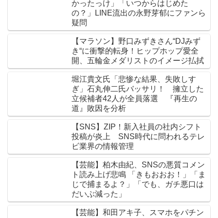
かったっけ」「いつからはじめた
の？」LINE流出の永野芽郁にファンら
疑問
【マラソン】野口みずきさん“DJみず
き“に衝撃的転身！ヒップホップ愛全
開、五輪金メダリストのイメージ払拭
堀江貴文氏「悲惨な結果、失敗しす
ぎ」石丸伸二氏バッサリ！ 擁立した
立候補者42人が全員落選 『再生の
道』敗因を分析
【SNS】ZIP！新入社員の社内シフト
投稿が炎上 SNS時代に問われるテレ
ビ業界の情報管理
【芸能】柏木由紀、SNSの悪質コメン
ト読み上げ悲鳴 「きもおおお！」「ま
じで捕まるよ？」「でも、ガチ悪口は
だいぶ減った」
【芸能】和田アキ子、スマホをパチン