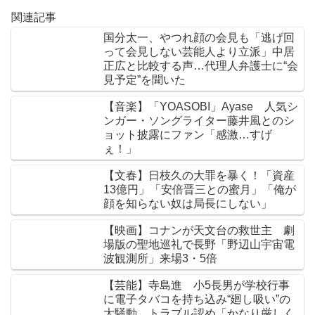
関連記事
国分太一、やつれ顔の会見も「逃げ回
って会見しない芸能人より立派」中居
正広と比較する声…代理人弁護士に“会
見予定”を聞いた
【音楽】「YOASOBI」Ayase 人気シ
ンガー・ソングライター藤井風とのシ
ョット披露にファン「感激…すげ
ぇ！」
【文春】日枝久の大罪を暴く！「資産
13億円」「安倍晋三との蜜月」「俺が
顔を知らない奴は局長にしない」
【映画】コナンが天文台の救世主 劇
場版の聖地巡礼で長野「野辺山宇宙電
波観測所」来場3・5倍
【芸能】寺島進 小5長男が学校行事
に電子タバコを持ち込み“廻し吸い”の
大騒動…トラブル認め「かなり厳しく