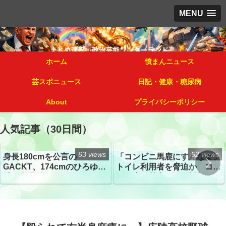
MENU
ホーム
憤まんニュース
芸スポニュース
日記・健康・糖尿病
About
プライバシーポリシー
人気記事（30日間）
63 views
52 views
身長180cmを公言の
「コンビニ馬鹿にすんなよ」
GACKT、174cmのひろゆき
トイレ利用者を脅迫か コン
氏と身長差“ほぼなし”でネッ
ビニ店経営者2人を逮捕
トざわつき イベントでの写
真が話題