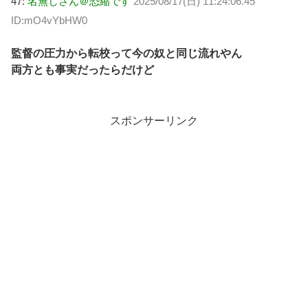
47:
名無しさん＠恐縮です
2025/08/17(日) 11:24:06.45
ID:mO4vYbHW0
監督の圧力から転校って今の奴と同じ流れやん
両方とも事実だったらだけど
スポンサーリンク