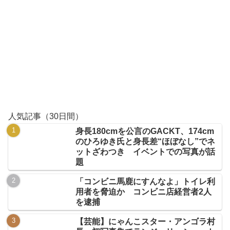
人気記事（30日間）
身長180cmを公言のGACKT、174cm
のひろゆき氏と身長差“ほぼなし”でネ
ットざわつき イベントでの写真が話
題
「コンビニ馬鹿にすんなよ」トイレ利
用者を脅迫か コンビニ店経営者2人
を逮捕
【芸能】にゃんこスター・アンゴラ村