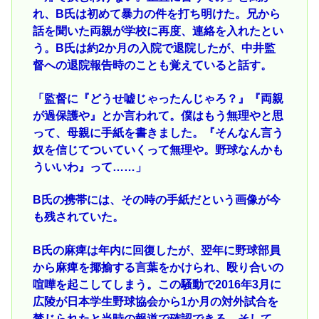
れ、B氏は初めて暴力の件を打ち明けた。兄から
話を聞いた両親が学校に再度、連絡を入れたとい
う。B氏は約2か月の入院で退院したが、中井監
督への退院報告時のことも覚えていると話す。
「監督に『どうせ嘘じゃったんじゃろ？』『両親
が過保護や』とか言われて。僕はもう無理やと思
って、母親に手紙を書きました。『そんなん言う
奴を信じてついていくって無理や。野球なんかも
ういいわ』って……」
B氏の携帯には、その時の手紙だという画像が今
も残されていた。
B氏の麻痺は年内に回復したが、翌年に野球部員
から麻痺を揶揄する言葉をかけられ、殴り合いの
喧嘩を起こしてしまう。この騒動で2016年3月に
広陵が日本学生野球協会から1か月の対外試合を
禁じられたと当時の報道で確認できる。そして、