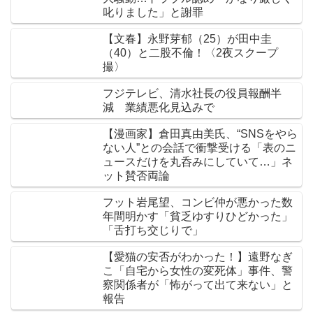
叱りました」と謝罪
【文春】永野芽郁（25）が田中圭
（40）と二股不倫！〈2夜スクープ
撮〉
フジテレビ、清水社長の役員報酬半
減 業績悪化見込みで
【漫画家】倉田真由美氏、“SNSをやら
ない人”との会話で衝撃受ける「表のニ
ュースだけを丸呑みにしていて…」ネ
ット賛否両論
フット岩尾望、コンビ仲が悪かった数
年間明かす「貧乏ゆすりひどかった」
「舌打ち交じりで」
【愛猫の安否がわかった！】遠野なぎ
こ「自宅から女性の変死体」事件、警
察関係者が「怖がって出て来ない」と
報告