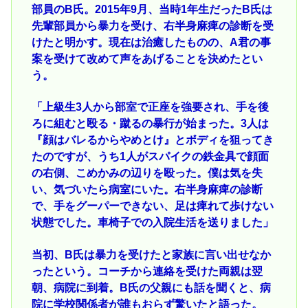
部員のB氏。2015年9月、当時1年生だったB氏は
先輩部員から暴力を受け、右半身麻痺の診断を受
けたと明かす。現在は治癒したものの、A君の事
案を受けて改めて声をあげることを決めたとい
う。
「上級生3人から部室で正座を強要され、手を後
ろに組むと殴る・蹴るの暴行が始まった。3人は
『顔はバレるからやめとけ』とボディを狙ってき
たのですが、うち1人がスパイクの鉄金具で顔面
の右側、こめかみの辺りを殴った。僕は気を失
い、気づいたら病室にいた。右半身麻痺の診断
で、手をグーパーできない、足は痺れて歩けない
状態でした。車椅子での入院生活を送りました」
当初、B氏は暴力を受けたと家族に言い出せなか
ったという。コーチから連絡を受けた両親は翌
朝、病院に到着。B氏の父親にも話を聞くと、病
院に学校関係者が誰もおらず驚いたと語った。