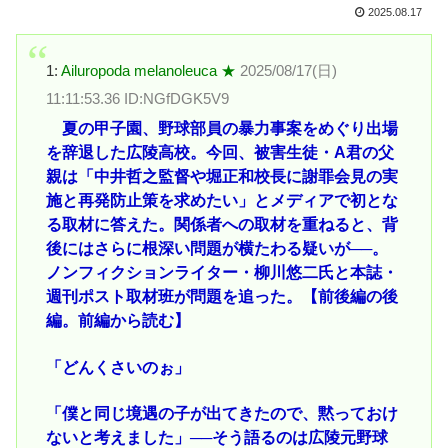
2025.08.17
1:
Ailuropoda melanoleuca ★
2025/08/17(日)
11:11:53.36 ID:NGfDGK5V9
夏の甲子園、野球部員の暴力事案をめぐり出場
を辞退した広陵高校。今回、被害生徒・A君の父
親は「中井哲之監督や堀正和校長に謝罪会見の実
施と再発防止策を求めたい」とメディアで初とな
る取材に答えた。関係者への取材を重ねると、背
後にはさらに根深い問題が横たわる疑いが──。
ノンフィクションライター・柳川悠二氏と本誌・
週刊ポスト取材班が問題を追った。【前後編の後
編。前編から読む】
「どんくさいのぉ」
「僕と同じ境遇の子が出てきたので、黙っておけ
ないと考えました」──そう語るのは広陵元野球