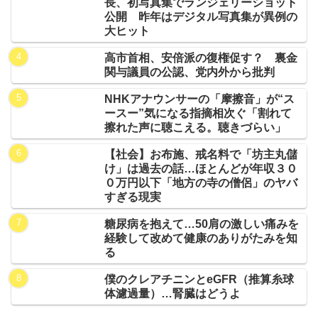
長、初写真集でランジェリーショット
公開 昨年はデジタル写真集が異例の
大ヒット
高市首相、安倍派の復権促す？ 裏金
関与議員の公認、党内外から批判
NHKアナウンサーの「摩擦音」が“ス
ースー”気になる指摘相次ぐ「割れて
擦れた声に聴こえる。聴きづらい」
【社会】お布施、戒名料で「坊主丸儲
け」は過去の話…ほとんどが年収３０
０万円以下「地方の寺の僧侶」のヤバ
すぎる現実
糖尿病を抱えて…50肩の激しい痛みを
経験して改めて健康のありがたみを知
る
僕のクレアチニンとeGFR（推算糸球
体濾過量）…腎臓はどうよ