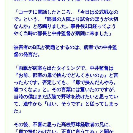
「コーチに電話したところ、『今日は公式戦なの
で』という。『部員の入院より試合のほうが大切
なんか』と怒鳴りました。事件後2日経ってよう
やく当時の部長と中井監督が病院に来ました」
被害者のB氏が問題とするのは、病室での中井監
督の発言だ。
「両親が病室を出たタイミングで、中井監督は
『お前、部室の扉で挟んでどんくさいのぉ』と言
ったんです。否定しても、『扉で挟んだんやろ。
嘘つくなよ』と。その言葉には驚いたのですが、
当時の僕はまだ広陵で野球を続けたいと思ってい
て、途中から『はい、そうです』と従ってしまっ
た」
その後、不審に思った高校野球経験者の兄に、
「扉で挟むわけない。正直に言うてみ」と聞か