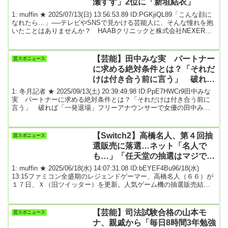
瀬すず」2位に「新垣結衣」
1: muffin ★ 2025/07/13(日) 13:56:53.89 ID:PGKjiQL89「こんな顔に
なれたら…」──テレビやSNSで見かける芸能人に、そんな憧れを抱
いたことはありませんか？ HAABクリニックと株式会社NEXER
は、全国の女性400人を対象に「理想の顔だと思う女性芸能人」につ
いてアンケートを実施しました。調査は2025年4月に行われたもの
で、リアルな女性たちが憧れる“理想の顔”が明らかに。上位に選ばれ
【芸能】田中みな実 パートナー
芸スポニュース
た芸能人とその理由は以下の通りです。▽第1位：北川景子（81
に求める絶対条件とは？「それだ
票）・全...
けは付き合う前に言う」 破れば
「一発退場」
1: 冬月記者 ★ 2025/09/13(土) 20:39:49.98 ID:PpE7HWCr9田中みな
実 パートナーに求める絶対条件とは？「それだけは付き合う前に
言う」 破れば「一発退場」フリーアナウンサーで女優の田中みな
実（38）が6日放送のTBSラジオ「田中みな実 あったかタイム」
（土曜後6・30）に出演。パートナーに求める条件を語った。この日
はお笑いタレント・ふかわりょうをゲストに招き、互いの恋愛観に
【Switch2】高橋名人、第４回抽
芸スポニュース
ついてトークを展開。「パートナーに対して絶対に譲れないもの」
選販売に落選…ネット「名人で
について話題が上がると、田中...
も…」「任天堂の抽選はマジでガ
チ」「逆に忖度ないことがわかり
1: muffin ★ 2025/06/18(水) 14:07:31.08 ID:bEYEF4Bu96/18(水)
ましたw」
13:15ファミコン全盛期のレジェンドゲーマー、高橋名人（６６）が
１７日、Ｘ（旧ツイッター）を更新。人気ゲーム機の抽選販売結果
を明かした。名人は「なんかもう当たる気がしない！」とヤケクソ
気味につづり、メール画像を添付。そこには「めいじん様」が５日
に発売された「Ｎｉｎｔｅｎｄｏ Ｓｗｉｔｃｈ ２（Ｓｗｉｔｃ
【芸能】司法試験合格の山本モ
芸スポニュース
ｈ２）」第４回抽選販売に応募した結果、「誠に残念ながら【落
ナ、親戚から「毎日8時間3年勉強
選】となりました」と...