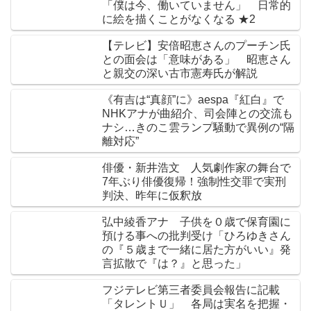
「僕は今、働いていません」 日常的
に絵を描くことがなくなる ★2
【テレビ】安倍昭恵さんのプーチン氏
との面会は「意味がある」 昭恵さん
と親交の深い古市憲寿氏が解説
《有吉は“真顔”に》aespa『紅白』で
NHKアナが曲紹介、司会陣との交流も
ナシ…きのこ雲ランプ騒動で異例の“隔
離対応”
俳優・新井浩文 人気劇作家の舞台で
7年ぶり俳優復帰！強制性交罪で実刑
判決、昨年に仮釈放
弘中綾香アナ 子供を０歳で保育園に
預ける事への批判受け「ひろゆきさん
の『５歳まで一緒に居た方がいい』発
言拡散で『は？』と思った」
フジテレビ第三者委員会報告に記載
「タレントＵ」 各局は実名を把握・