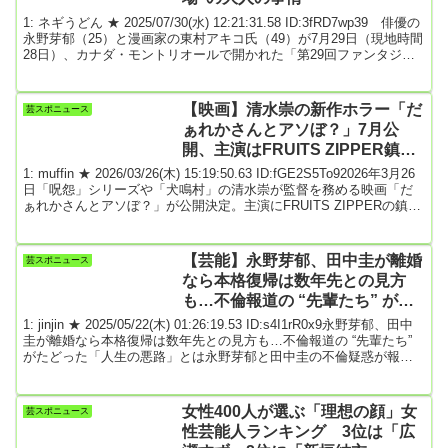
1: ネギうどん ★ 2025/07/30(水) 12:21:31.58 ID:3fRD7wp39 俳優の
永野芽郁（25）と漫画家の東村アキコ氏（49）が7月29日（現地時間
28日）、カナダ・モントリオールで開かれた「第29回ファンタジア
国際映画祭」での映画『かくかくしかじか』上映会舞台挨拶に登
壇。永野は74日ぶりに、公の場に姿を見せた。映画『かくかくしか
じか』は、東村氏の同名自伝漫画（集英社）を原作に、永野主演で
【映画】清水崇の新作ホラー「だ
芸スポニュース
映画化された作品。今回の映画祭では「シュバル・ノワールコンペ
ぁれかさんとアソぼ？」7月公
ティション」と呼ばれる...
開、主演はFRUITS ZIPPER鎮西
寿々歌
1: muffin ★ 2026/03/26(木) 15:19:50.63 ID:fGE2S5To92026年3月26
日「呪怨」シリーズや「犬鳴村」の清水崇が監督を務める映画「だ
ぁれかさんとアソぼ？」が公開決定。主演にFRUITS ZIPPERの鎮西
寿々歌を迎え、松竹配給のもと7月24日に封切られる。本作は、夏休
み前の高校でひそかに流行る“絶対にやってはいけない遊び”が実行さ
れたことから展開される学園ホラー。軽い気持ちでやった生徒たち
【芸能】永野芽郁、田中圭が離婚
芸スポニュース
の日常はゆがみ始め、やがて校内で事件が発生する。事態を重く見
なら本格復帰は数年先との見方
た...
も…不倫報道の “先輩たち” がた
どった「人生の悪路」とは
1: jinjin ★ 2025/05/22(木) 01:26:19.53 ID:s4I1rR0x9永野芽郁、田中
圭が離婚なら本格復帰は数年先との見方も…不倫報道の “先輩たち”
がたどった「人生の悪路」とは永野芽郁と田中圭の不倫疑惑が報じ
られ、約1カ月が過ぎようとしている。5月19日には、2026年に放送
予定のNHK大河ドラマ『豊臣兄弟！』の降板を永野サイドが申し出
たことが発表されており、ダメージは拡大の一途をたどっている。
女性400人が選ぶ「理想の顔」女
芸スポニュース
「『豊臣兄弟！』では主人公の幼馴染というヒロイン枠でしたが、
性芸能人ランキング 3位は「広
この騒動で...