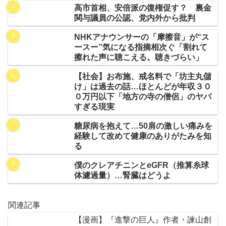
高市首相、安倍派の復権促す？ 裏金
関与議員の公認、党内外から批判
NHKアナウンサーの「摩擦音」が“ス
ースー”気になる指摘相次ぐ「割れて
擦れた声に聴こえる。聴きづらい」
【社会】お布施、戒名料で「坊主丸儲
け」は過去の話…ほとんどが年収３０
０万円以下「地方の寺の僧侶」のヤバ
すぎる現実
糖尿病を抱えて…50肩の激しい痛みを
経験して改めて健康のありがたみを知
る
僕のクレアチニンとeGFR（推算糸球
体濾過量）…腎臓はどうよ
関連記事
【漫画】『進撃の巨人』作者・諫山創