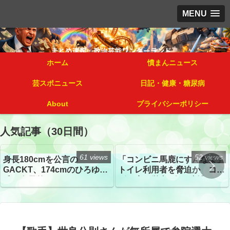
MENU
ホーム
憤まんニュース
芸スポニュース
日記・健康・糖尿病
About
プライバシーポリシー
人気記事（30日間）
61 views
52 views
身長180cmを公言の
「コンビニ馬鹿にすんなよ」
GACKT、174cmのひろゆき
トイレ利用者を脅迫か コン
氏と身長差“ほぼなし”でネッ
ビニ店経営者2人を逮捕
トざわつき イベントでの写
真が話題