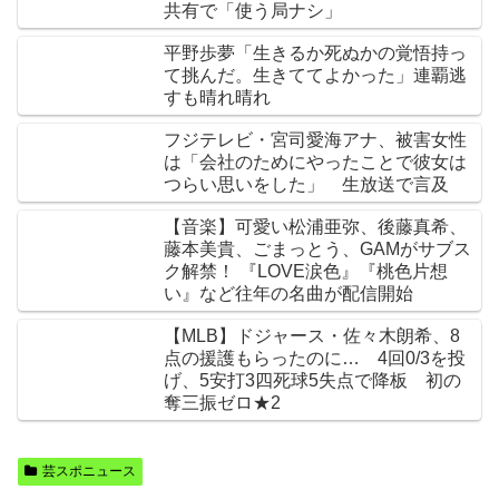
共有で「使う局ナシ」
平野歩夢「生きるか死ぬかの覚悟持っ
て挑んだ。生きててよかった」連覇逃
すも晴れ晴れ
フジテレビ・宮司愛海アナ、被害女性
は「会社のためにやったことで彼女は
つらい思いをした」 生放送で言及
【音楽】可愛い松浦亜弥、後藤真希、
藤本美貴、ごまっとう、GAMがサブス
ク解禁！ 『LOVE涙色』『桃色片想
い』など往年の名曲が配信開始
【MLB】ドジャース・佐々木朗希、8
点の援護もらったのに… 4回0/3を投
げ、5安打3四死球5失点で降板 初の
奪三振ゼロ★2
芸スポニュース