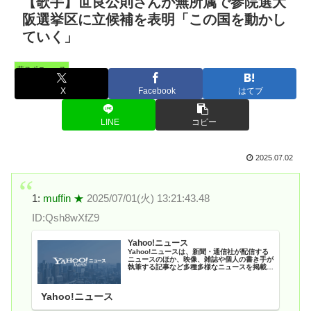
【歌手】世良公則さんが無所属で参院選大
阪選挙区に立候補を表明「この国を動かし
ていく」
芸スポニュース
X
Facebook
はてブ
LINE
コピー
2025.07.02
1:
muffin ★
2025/07/01(火) 13:21:43.48
ID:Qsh8wXfZ9
Yahoo!ニュース
Yahoo!ニュースは、新聞・通信社が配信する
ニュースのほか、映像、雑誌や個人の書き手が
執筆する記事など多種多様なニュースを掲載し
ています。
Yahoo!ニュース