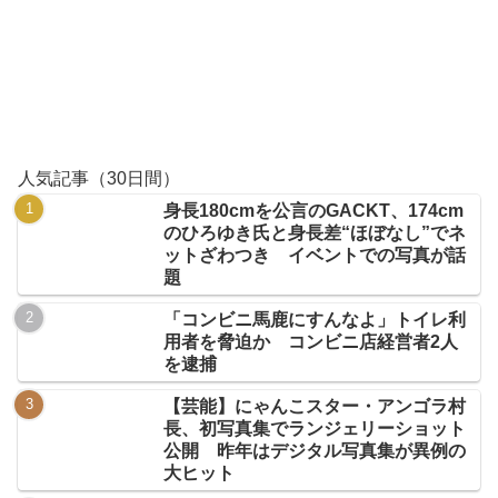
人気記事（30日間）
身長180cmを公言のGACKT、174cm
のひろゆき氏と身長差“ほぼなし”でネ
ットざわつき イベントでの写真が話
題
「コンビニ馬鹿にすんなよ」トイレ利
用者を脅迫か コンビニ店経営者2人
を逮捕
【芸能】にゃんこスター・アンゴラ村
長、初写真集でランジェリーショット
公開 昨年はデジタル写真集が異例の
大ヒット