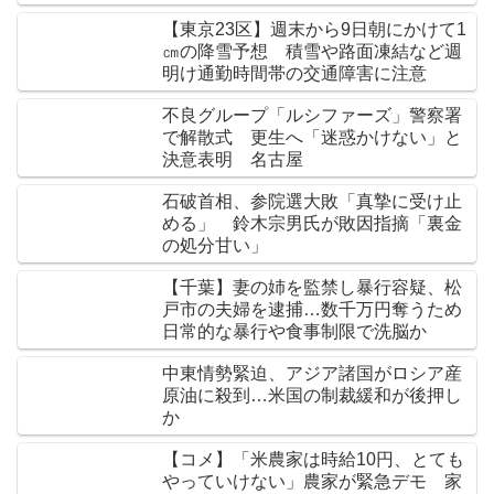
【東京23区】週末から9日朝にかけて1
㎝の降雪予想 積雪や路面凍結など週
明け通勤時間帯の交通障害に注意
不良グループ「ルシファーズ」警察署
で解散式 更生へ「迷惑かけない」と
決意表明 名古屋
石破首相、参院選大敗「真摯に受け止
める」 鈴木宗男氏が敗因指摘「裏金
の処分甘い」
【千葉】妻の姉を監禁し暴行容疑、松
戸市の夫婦を逮捕…数千万円奪うため
日常的な暴行や食事制限で洗脳か
中東情勢緊迫、アジア諸国がロシア産
原油に殺到…米国の制裁緩和が後押し
か
【コメ】「米農家は時給10円、とても
やっていけない」農家が緊急デモ 家