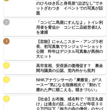
のひろゆき氏と身長差“ほぼなし”でネ
ットざわつき イベントでの写真が話
題
「コンビニ馬鹿にすんなよ」トイレ利
用者を脅迫か コンビニ店経営者2人
を逮捕
【芸能】にゃんこスター・アンゴラ村
長、初写真集でランジェリーショット
公開 昨年はデジタル写真集が異例の
大ヒット
高市首相、安倍派の復権促す？ 裏金
関与議員の公認、党内外から批判
NHKアナウンサーの「摩擦音」が“ス
ースー”気になる指摘相次ぐ「割れて
擦れた声に聴こえる。聴きづらい」
【社会】お布施、戒名料で「坊主丸儲
け」は過去の話…ほとんどが年収３０
０万円以下「地方の寺の僧侶」のヤバ