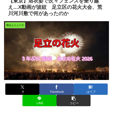
【東京】浴衣姿で次々フェンスを乗り越
え…X動画が波紋 足立区の花火大会、荒
川河川敷で何があったのか
憤まんニュース
X
Facebook
はてブ
LINE
コピー