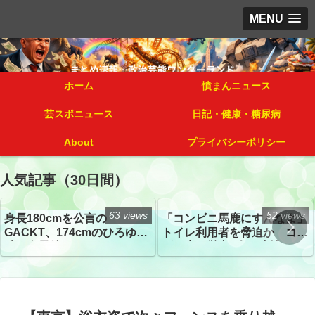
MENU
ホーム
憤まんニュース
芸スポニュース
日記・健康・糖尿病
About
プライバシーポリシー
人気記事（30日間）
63 views
52 views
身長180cmを公言の
「コンビニ馬鹿にすんなよ」
GACKT、174cmのひろゆき
トイレ利用者を脅迫か コン
氏と身長差“ほぼなし”でネッ
ビニ店経営者2人を逮捕
トざわつき イベントでの写
真が話題