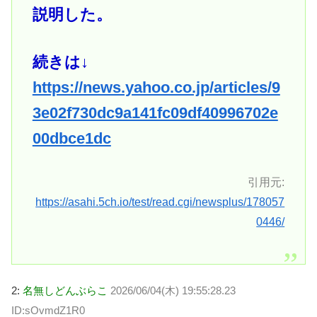
説明した。
続きは↓
https://news.yahoo.co.jp/articles/9
3e02f730dc9a141fc09df40996702e
00dbce1dc
引用元:
https://asahi.5ch.io/test/read.cgi/newsplus/178057
0446/
2:
名無しどんぶらこ
2026/06/04(木) 19:55:28.23
ID:sOvmdZ1R0