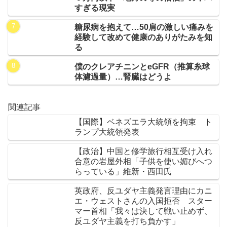
すぎる現実
糖尿病を抱えて…50肩の激しい痛みを
経験して改めて健康のありがたみを知
る
僕のクレアチニンとeGFR（推算糸球
体濾過量）…腎臓はどうよ
関連記事
【国際】ベネズエラ大統領を拘束 ト
ランプ大統領発表
【政治】中国と修学旅行相互受け入れ
合意の岩屋外相「子供を使い媚びへつ
らっている」維新・西田氏
英政府、反ユダヤ主義発言理由にカニ
エ・ウェストさんの入国拒否 スター
マー首相「我々は決して戦い止めず、
反ユダヤ主義を打ち負かす」