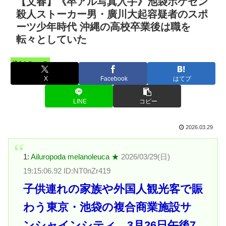
【文春】《卒アル写真入手》池袋ポケセン
殺人ストーカー男・廣川大起容疑者のスポ
ーツ少年時代 沖縄の高校卒業後は職を
転々としていた
憤まんニュース
X
Facebook
はてブ
LINE
コピー
2026.03.29
1:
Ailuropoda melanoleuca ★
2026/03/29(日)
19:15:06.92 ID:NT0nZr419
子供連れの家族や外国人観光客で賑
わう東京・池袋の複合商業施設サ
ンシャインシティ。3月26日午後7