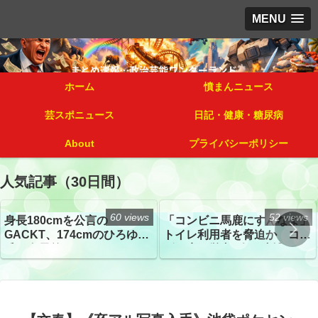
MENU
ホーム
憤まんニュース
芸スポニュース
日記・健康・糖尿病
About
プライバシーポリシー
人気記事（30日間）
60 views
52 views
身長180cmを公言の
「コンビニ馬鹿にすんなよ」
GACKT、174cmのひろゆき
トイレ利用者を脅迫か コン
氏と身長差“ほぼなし”でネッ
ビニ店経営者2人を逮捕
トざわつき イベントでの写
真が話題