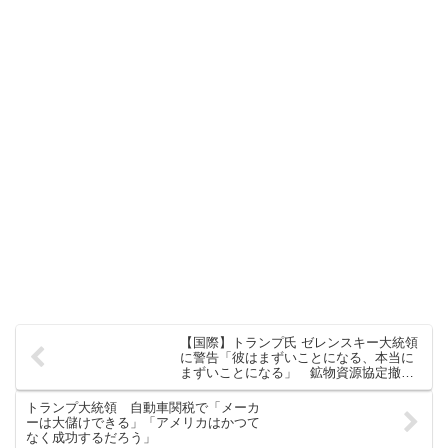
【国際】トランプ氏 ゼレンスキー大統領
に警告「彼はまずいことになる、本当に
まずいことになる」 鉱物資源協定撤退
を巡り
トランプ大統領 自動車関税で「メーカ
ーは大儲けできる」「アメリカはかつて
なく成功するだろう」