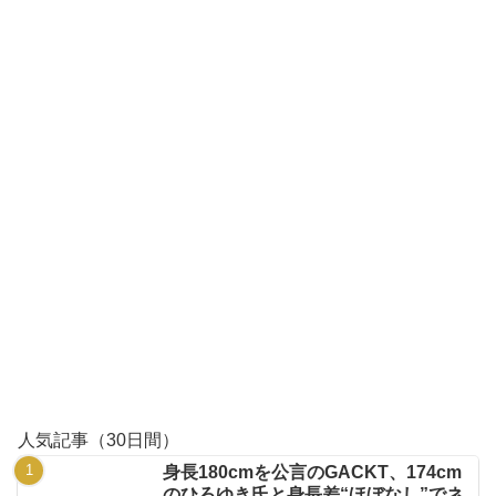
人気記事（30日間）
身長180cmを公言のGACKT、174cm
のひろゆき氏と身長差“ほぼなし”でネ