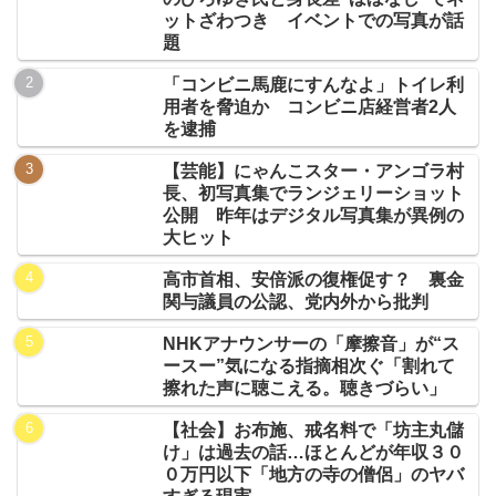
ットざわつき イベントでの写真が話
題
「コンビニ馬鹿にすんなよ」トイレ利
用者を脅迫か コンビニ店経営者2人
を逮捕
【芸能】にゃんこスター・アンゴラ村
長、初写真集でランジェリーショット
公開 昨年はデジタル写真集が異例の
大ヒット
高市首相、安倍派の復権促す？ 裏金
関与議員の公認、党内外から批判
NHKアナウンサーの「摩擦音」が“ス
ースー”気になる指摘相次ぐ「割れて
擦れた声に聴こえる。聴きづらい」
【社会】お布施、戒名料で「坊主丸儲
け」は過去の話…ほとんどが年収３０
０万円以下「地方の寺の僧侶」のヤバ