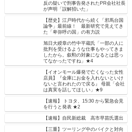
反の疑いで刑事告発されたPR会社社長
が声明「誤解招いた」
【歴史】江戸時代から続く「邪馬台国
論争」最前線！ 最新研究で見えてき
た「卑弥呼の国」の有力説
旭日大綬章の竹中平蔵氏「一部の人に
批判を受けるような仕事もやってきま
したから。叙勲の対象になるとは思っ
てなかったですね」★4
【イオンモール爆発で亡くなった女性
店員】『金庫にお金を入れないといけ
ないと言われたので戻る』 母親「会社
は真実を話してほしい」★9
【速報】 トヨタ、15:30 から緊急会見
を行うと発表 ★2
【速報】自民新総裁 高市早苗氏選出
【三重】ツーリング中のバイクと対向