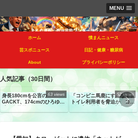
MENU
ホーム
憤まんニュース
芸スポニュース
日記・健康・糖尿病
About
プライバシーポリシー
人気記事（30日間）
63 views
52 views
身長180cmを公言の
「コンビニ馬鹿にすんなよ」
GACKT、174cmのひろゆき
トイレ利用者を脅迫か コン
氏と身長差“ほぼなし”でネッ
ビニ店経営者2人を逮捕
トざわつき イベントでの写
真が話題