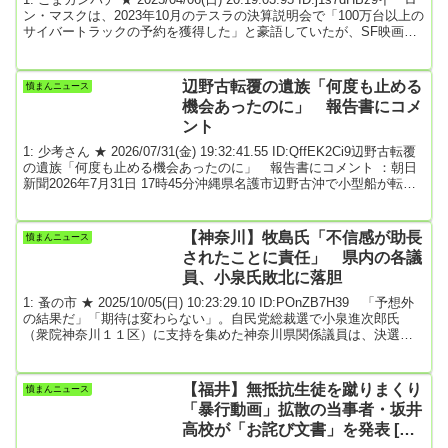
に
ン・マスクは、2023年10月のテスラの決算説明会で「100万台以上の
サイバートラックの予約を獲得した」と豪語していたが、SF映画か
ら飛び出してきたかのような外観が特徴のこの電動トラックの販売
台数は、マスクが当初予測した数字を笑ってしまうほど下回ってい
る。過去13カ月で8回もリコールされたこのピックアップトラック
辺野古転覆の遺族「何度も止める
憤まんニュース
は、品質への悪評や好みが分かれる外観に加えて、マスクのトラン
機会あったのに」 報告書にコメ
プ政権での役割に抗議...
ント
1: 少考さん ★ 2026/07/31(金) 19:32:41.55 ID:QffEK2Ci9辺野古転覆
の遺族「何度も止める機会あったのに」 報告書にコメント ：朝日
新聞2026年7月31日 17時45分沖縄県名護市辺野古沖で小型船が転覆
し、研修旅行の平和学習で訪れていた同志社国際高校（京都府）の
女子生徒らが死亡した事故で、学校法人同志社は31日、事故を受け
て設置した第三者委員会の調査報告書を公表した。調査報告書の公
【神奈川】牧島氏「不信感が助長
憤まんニュース
表を受け、事故で亡くなった武石知華さんの両親は、弁護士を通じ
されたことに責任」 県内の各議
て報道陣にコメント...
員、小泉氏敗北に落胆
1: 蚤の市 ★ 2025/10/05(日) 10:23:29.10 ID:POnZB7H39 「予想外
の結果だ」「期待は変わらない」。自民党総裁選で小泉進次郎氏
（衆院神奈川１１区）に支持を集めた神奈川県関係議員は、決選投
票での敗北を受けて一様に肩を落とした。昨年に引き続き２回目の
挑戦となった今回は最有力候補と目されながらも、総裁のイスには
届かなかった。陣営を支えた同僚議員らからは、ねぎらいや今後へ
【福井】無抵抗生徒を蹴りまくり
憤まんニュース
の期待が相次いだ。「一番は麻生さんの指示だったと思うね」。敗
「暴行動画」拡散の当事者・坂井
因をこう分析したのは田中和徳元復興相（...
高校が「お詫び文書」を発表 [ぐ