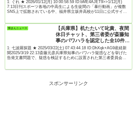
れ★]
1: ぐれ ★ 2026/01/12(月) 10:00:58.59 ID:bME4AJET9>>1/12(月)
7:13日刊スポーツ各地の中高生による生徒間の「暴行動画」が複数
SNS上で拡散されている中、福井県立坂井高校が11日に公式サイト
を更新。「本校における暴力行為動画の拡散について（お詫び）」
と題した文書を掲載した。この動画は、教室内で1人の生徒が、もう
1人の生徒を殴り続け、顔をうつむけ無抵抗の相手に対し、膝蹴りを
【兵庫県】机たたいて叱責、夜間
憤まんニュース
執拗に連発し、蹴りを見舞うなどの残酷な暴力が続いている様子が
休日チャット、第三者委が斎藤知
映っている。10...
事のパワハラを認定した全10件一
覧
1: 七波羅探題 ★ 2025/03/22(土) 07:43:44.18 ID:DhXqk+AG9産経新
聞2025/3/19 22:13斎藤元彦兵庫県知事のパワハラ疑惑などを挙げた
告発文書問題で、疑惑を検証するために設置された第三者委員会が
19日に公表した調査報告書の中で、斎藤氏によるパワハラが認めら
れた10件は以下の通り。1・出張先の施設のエントランスが自動車進
入禁止とされていたため、20メートルほど手前で公用車を降りた
際、出迎えた職員を激しく叱責した。2・;空飛ぶクルマについて企業
との連携協...
スポンサーリンク