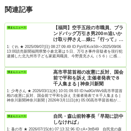
関連記事
【福岡】空手五段の市職員、ブラ
憤まんニュース
ンドバッグ万引き男200ｍ追いか
け取り押さえ…娘に「行って」と
肩たたかれ その後抱きしめても
1: ぐれ ★ 2025/09/07(日) 08:27:09.49 ID:PpVEKck59>>2025/09/06
らう ★2
13:00読売新聞福岡県警小倉北署は５日、万引き事件容疑者を現行犯
逮捕した北九州市子ども家庭局職員、今野貴充さん（５６）に感謝
状を贈呈した。空手の有段者の今野さんは、「足がすくむことはな
かった。被害を一つでも減らせ、光栄だ」と語り、谷山浩一郎署長
は「本当に感謝している」と伝えた。（饒波あゆみ）同署による
高市早苗首相の改憲に反対、国会
憤まんニュース
と、事件は８月２６日に発生。同市小倉北区の百貨店「小倉井筒
前で平和を訴え 主催者発表で８
屋」のブランド品店で...
千人集まる | 神奈川新聞
1: 少考さん ★ 2026/03/11(水) 10:01:09.93 ID:ha9Gt/Wv9高市早苗首
相の改憲に反対、国会前で平和を訴え 主催者発表で８千人集まる |
神奈川新聞神奈川新聞 | 2026年3月11日(水) 05:00高市早苗首相が改
憲に意欲を示していることを巡り、「平和憲法」の理念を尊重し、
改憲反対を訴える抗議集会が１０日、東京・国会前で開かれ、約８
千人（主催者発表）が集まった。イラン情勢にも触れ、色とりどり
自民・森山前幹事長「早期に訪中
憤まんニュース
のペンライトを振りながら「高市総理は憲法守れ」「戦争反対」と
しなければ」
声を上げ...
1: 蚤の市 ★ 2026/07/15(水) 07:13:32.96 ID:cA+3ttB49 自民党の森