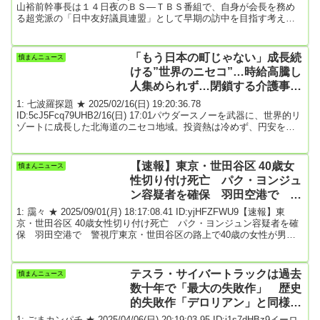
山裕前幹事長は１４日夜のＢＳ―ＴＢＳ番組で、自身が会長を務め
る超党派の「日中友好議員連盟」として早期の訪中を目指す考えを
示した。「今年中か分からないが、できるだけ早く（訪中）しなけ
ればいけない」と述べた。時事通信 政治部2026年07月14日21時22分
配信引用元: 2: 名無しどんぶらこ 2026/07/15(水) 07:14:51.98
「もう日本の町じゃない」成長続
憤まんニュース
ID:mOZu4ny40何しに行くの？37: 名無...
ける”世界のニセコ”…時給高騰し
人集められず…閉鎖する介護事業
所も
1: 七波羅探題 ★ 2025/02/16(日) 19:20:36.78
ID:5cJ5Fcq79UHB2/16(日) 17:01パウダースノーを武器に、世界的リ
ゾートに成長した北海道のニセコ地域。投資熱は冷めず、円安を追
い風にインバウンド（訪日外国人）の流入も止まらない。食品スー
パーには、外国人向けの1折3万円を超える生ウニが並び、飛ぶよう
に売れている。バブルのような好景気に沸く一方で、労働力が枯渇
【速報】東京・世田谷区 40歳女
憤まんニュース
し、時給水準が東京より高い2000円を超えるまでに高騰している。
性切り付け死亡 パク・ヨンジュ
人を集められず、閉鎖する介護事業...
ン容疑者を確保 羽田空港で 警
視庁
1: 靄々 ★ 2025/09/01(月) 18:17:08.41 ID:yjHFZFWU9【速報】東
京・世田谷区 40歳女性切り付け死亡 パク・ヨンジュン容疑者を確
保 羽田空港で 警視庁東京・世田谷区の路上で40歳の女性が男に
首を切り付けられ、その後、死亡した事件で、警視庁は先ほど、羽
田空港でパク・ヨンジュン容疑者を確保したということです。※ソ
ースに動画あります。yahoo!ﾆｭｰｽ9/1(月) 17:59配信 TBS NEWS
テスラ・サイバートラックは過去
憤まんニュース
DIG Powered by JNN※関連スレ東京・世田谷区 女...
数十年で「最大の失敗作」 歴史
的失敗作「デロリアン」と同様の
ステンレス鋼の外装が問題の一因
1: ごまカンパチ ★ 2025/04/06(日) 20:19:03.95 ID:j1s7dHBz9イーロ