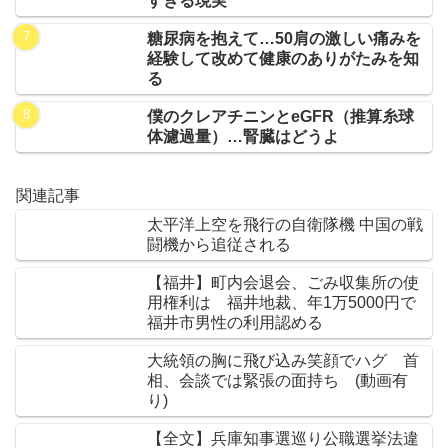
すぎる現実
糖尿病を抱えて…50肩の激しい痛みを
経験して改めて健康のありがたみを知
る
僕のクレアチニンとeGFR（推算糸球
体濾過量）…腎臓はどうよ
関連記事
太平洋上空を飛行の自衛隊機 中国の戦
闘機から追従される
【福井】町内会退会、ごみ収集所の使
用権利は 福井地裁、年1万5000円で
福井市男性の利用認める
大統領の胸に飛び込み笑顔でハグ 首
相、会談では緊張の面持ち (動画有
り)
【全文】兵庫知事選巡り公職選挙法違