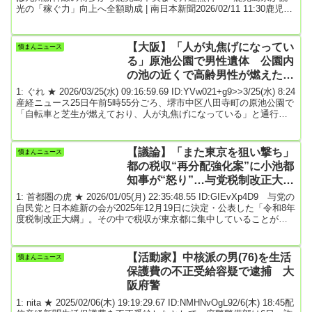
光の「稼ぐ力」向上へ全額助成 | 南日本新聞2026/02/11 11:30鹿児島
県が主要施策の柱に掲げる観光の「稼ぐ力」向上につながる３９事
業に、前年度比１２億円増の３５億円を２０２６年度当初予算案に
盛り込む。県内への外国人延べ宿泊者数が新型コロナウイルス禍前
【大阪】「人が丸焦げになってい
憤まんニュース
の水準に戻っていないことや、国際定期便の運休や欠航を踏まえ、
る」原池公園で男性遺体 公園内
訪日客誘致促...
の池の近くで高齢男性が燃えたと
みられる 堺市中区
1: ぐれ ★ 2026/03/25(水) 09:16:59.69 ID:YVw021+g9>>3/25(水) 8:24
産経ニュース25日午前5時55分ごろ、堺市中区八田寺町の原池公園で
「自転車と芝生が燃えており、人が丸焦げになっている」と通行人
から119番があった。堺市消防局によると、公園内の池の近くで高齢
男性が燃えたとみられる。火は約10分後に消し止められたが、現場
で死亡が確認された。大阪府警中堺署が、身元の特定とともに詳し
【議論】「また東京を狙い撃ち」
憤まんニュース
い経緯を調べている。続きは↓「人が丸焦げになっている」原池公園
都の税収“再分配強化案”に小池都
で男性...
知事が“怒り”…与党税制改正大綱
で方針明記
1: 首都圏の虎 ★ 2026/01/05(月) 22:35:48.55 ID:GIEvXp4D9 与党の
自民党と日本維新の会が2025年12月19日に決定・公表した「令和8年
度税制改正大綱」。その中で税収が東京都に集中していることが指
摘され、2027年度から偏在是正に向け税制の見直しを検討する方針
が明記されました。都の税収“再分配強化案”に、東京都・小池百合子
知事は「また東京を狙い撃ち」と強く反発。税制の公平性と地方財
【活動家】中核派の男(76)を生活
憤まんニュース
源確保を巡る議論はどのような方向に進むのでしょうか。■東京都の
保護費の不正受給容疑で逮捕 大
高額税収に周辺...
阪府警
1: nita ★ 2025/02/06(木) 19:19:29.67 ID:NMHNvOgL92/6(木) 18:45配