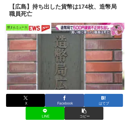
【広島】持ち出した貨幣は174枚、造幣局
職員死亡
憤まんニュース
X
Facebook
はてブ
LINE
コピー