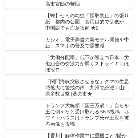
高市官邸の苦悩
【蝉】セミの幼虫「採取禁止」の張り
紙 都内の公園、食用目的で乱獲か
中国語でも注意喚起 ★2
カシオ、電子辞書の新モデル開発を中
止…スマホの普及で需要減
「労働分配率」低下が際立つ日本…労
働組合の交渉力が弱くストライキもほ
ぼゼロ
「関門海峡突破させるな」クマの生息
域拡大に警戒の声 九州で絶滅も山口
県多数目撃 [蚤の市★]
トランプ大統領「国王万歳！」自らを
王に例えたと受け取れるSNS投稿 ホ
ワイトハウスはトランプ氏が王冠を被
る画像を投稿
【香川】解体作業中に重機ごと2階か