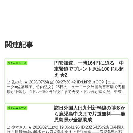
関連記事
円安加速、一時164円に迫る 中
憤まんニュース
東緊迫でブレント原油100ドル超
え ★2
1: 蚤の市 ★ 2026/07/24(金) 09:27:30.42 ID:LbRBuzOG9【ニューヨ
ーク=佐藤璃子、竹内弘文】23日のニューヨーク外国為替市場で円相
場が下落し、1ドル=163円台後半まで円安・ドル高が進んだ。中東情
勢の緊迫で原油価格が高騰し、国際指標の北海ブレント先物の期近
物は一時1バレル102ドルをつけた。インフレへの警戒から米国の早
期利上げ観測が高まり、ドル買いにつながっている。(以下有料版
訪日外国人は九州新幹線の博多か
憤まんニュース
で，残り1171文字)2026年7月23日 23:20(2026年7月24日 5:...
ら鹿児島中央まで片道無料――鹿
児島県が全額助成
1: 少考さん ★ 2026/02/11(水) 19:06:41.96 ID:23ZS425d9訪日外国人
は九州新幹線の博多から鹿児島中央まで片道無料――鹿児島県が観