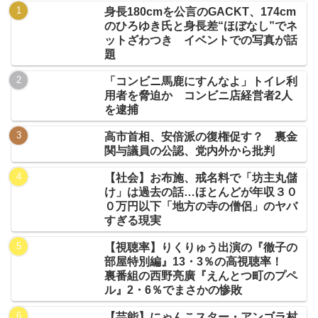
身長180cmを公言のGACKT、174cm
のひろゆき氏と身長差“ほぼなし”でネ
ットざわつき イベントでの写真が話
題
「コンビニ馬鹿にすんなよ」トイレ利
用者を脅迫か コンビニ店経営者2人
を逮捕
高市首相、安倍派の復権促す？ 裏金
関与議員の公認、党内外から批判
【社会】お布施、戒名料で「坊主丸儲
け」は過去の話…ほとんどが年収３０
０万円以下「地方の寺の僧侶」のヤバ
すぎる現実
【視聴率】りくりゅう出演の『徹子の
部屋特別編』13・3％の高視聴率！
裏番組の西野亮廣『えんとつ町のプペ
ル』2・6％でまさかの惨敗
【芸能】にゃんこスター・アンゴラ村