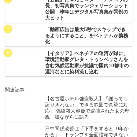
長、初写真集でランジェリーショット
公開 昨年はデジタル写真集が異例の
大ヒット
「動画広告は最大5秒でスキップでき
るようにすること」をベトナムが義務
化
【イタリア】ベネチアの運河が緑に、
環境活動家グレタ・トゥンベリさんを
含む気候活動家が抗議で国内10都市の
運河などに染料流し込む
関連記事
【名古屋ホテル強盗殺人】「謝っても
謝りきれない。できる範囲で真摯に対
応」 強盗殺人容疑で逮捕された女の母
親 涙ながらに語る
日中関係改善は「下手をすると10年か
かる」 トランプを全面信頼できない