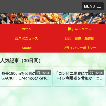
MENU
ホーム
憤まんニュース
芸スポニュース
日記・健康・糖尿病
About
プライバシーポリシー
人気記事（30日間）
71 views
53 views
身長180cmを公言の
「コンビニ馬鹿にすんなよ」
GACKT、174cmのひろゆき
トイレ利用者を脅迫か コン
氏と身長差“ほぼなし”でネッ
ビニ店経営者2人を逮捕
トざわつき イベントでの写
真が話題