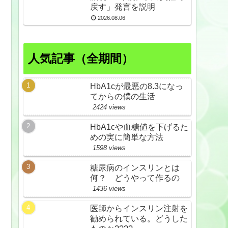
戻す」発言を説明
2026.08.06
人気記事（全期間）
HbA1cが最悪の8.3になっ
てからの僕の生活
2424 views
HbA1cや血糖値を下げるた
めの実に簡単な方法
1598 views
糖尿病のインスリンとは
何？ どうやって作るの
1436 views
医師からインスリン注射を
勧められている。どうした