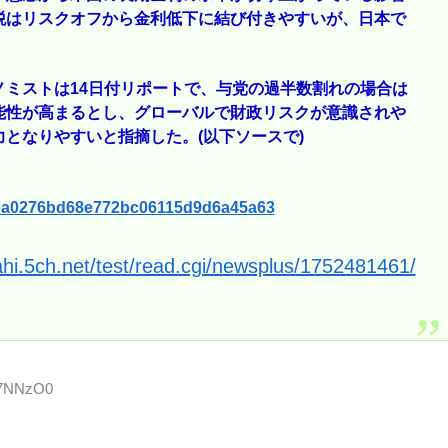
税はリスクオフから金利低下に結び付きやすいが、日本で
ミストは14日付リポートで、与党の過半数割れの場合は
能性が高まるとし、グローバルで財政リスクが意識されや
となりやすいと指摘した。(以下ソースで)
2f0ba0276bd68e772bc06115d9d6a45a63
ahi.5ch.net/test/read.cgi/newsplus/1752481461/
A/7NNzO0