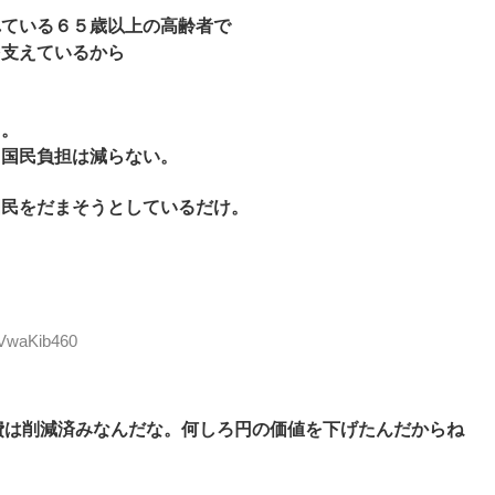
れている６５歳以上の高齢者で
を支えているから
よ。
て国民負担は減らない。
国民をだまそうとしているだけ。
:VwaKib460
費は削減済みなんだな。何しろ円の価値を下げたんだからね