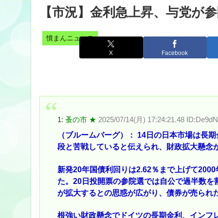
【市況】金利急上昇、与党が参
憤まんニュース
X
Facebook
1:
蚤の市 ★
2025/07/14(月) 17:24:21.48 ID:De9d
（ブルームバーグ）： 14日の日本市場は長
段と苦戦していると伝えられ、財政拡大懸念
新発20年国債利回りは2.62％まで上げて20
た。20日投開票の参院選では自公で過半数を
が拡大するとの思惑が広がり、債券が売られ
根強い財政懸念でドイツの長期金利、インフ