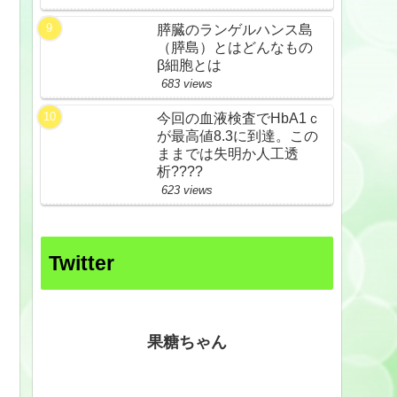
膵臓のランゲルハンス島
（膵島）とはどんなもの
β細胞とは
683 views
今回の血液検査でHbA1ｃ
が最高値8.3に到達。この
ままでは失明か人工透
析????
623 views
Twitter
果糖ちゃん