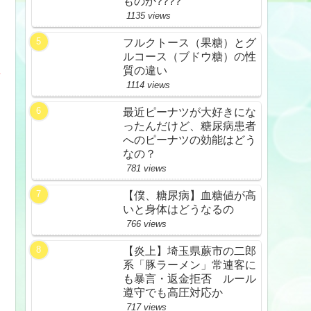
ものか????
1135 views
フルクトース（果糖）とグ
ルコース（ブドウ糖）の性
質の違い
1114 views
最近ピーナツが大好きにな
ったんだけど、糖尿病患者
へのピーナツの効能はどう
なの？
781 views
【僕、糖尿病】血糖値が高
いと身体はどうなるの
766 views
【炎上】埼玉県蕨市の二郎
系「豚ラーメン」常連客に
も暴言・返金拒否 ルール
遵守でも高圧対応か
717 views