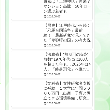
東京は「土地神話」再来？
マンション高騰 50年ロー
ン選ぶ若者も
2026.08.07
【歴史】江戸時代から続く
「邪馬台国論争」最前
線！ 最新研究で見えてき
た「卑弥呼の国」の有力説
2026.08.07
【法務省】“無期刑の仮釈
放数“ 1970年代には100人
を超えた年も… 2025年は4
人、「終身刑化」へ進む
無期受刑者は24年末で
2026.08.07
1650人★2
【文科省】女性研究者支援
に補助、１大学に年間５０
００万円…出産・子育と両
立できる環境整備し研究力
底上げ
2026.08.07