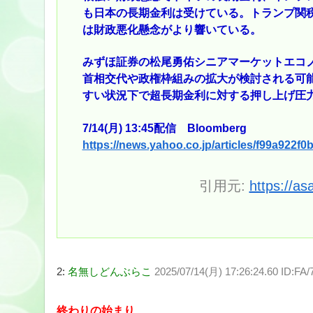
も日本の長期金利は受けている。トランプ関
は財政悪化懸念がより響いている。
みずほ証券の松尾勇佑シニアマーケットエコノ
首相交代や政権枠組みの拡大が検討される可
すい状況下で超長期金利に対する押し上げ圧力
7/14(月) 13:45配信 Bloomberg
https://news.yahoo.co.jp/articles/f99a92
引用元:
https://as
2:
名無しどんぶらこ
2025/07/14(月) 17:26:24.60 ID:F
終わりの始まり