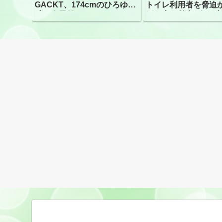
GACKT、174cmのひろゆき
トイレ利用者を脅迫
氏と身長差“ほぼなし”でネッ
ビニ店経営者2人を逮
トざわつき イベントでの写
真が話題