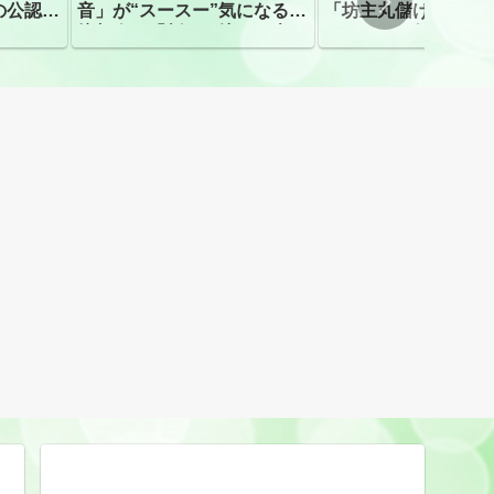
の公認、
音」が“スースー”気になる指
「坊主丸儲け」は過
摘相次ぐ「割れて擦れた声に
ほとんどが年収３０
聴こえる。聴きづらい」
下「地方の寺の僧侶
すぎる現実