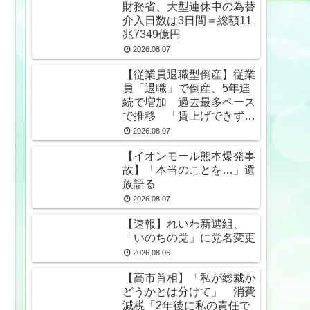
財務省、大型連休中の為替
介入日数は3日間＝総額11
兆7349億円
2026.08.07
【従業員退職型倒産】従業
員「退職」で倒産、5年連
続で増加 過去最多ペース
で推移 「賃上げできず」
倒産も発生
2026.08.07
【イオンモール熊本爆発事
故】「本当のことを…」遺
族語る
2026.08.07
【速報】れいわ新選組、
「いのちの党」に党名変更
2026.08.06
【高市首相】「私が総裁か
どうかとは分けて」 消費
減税「2年後に私の責任で