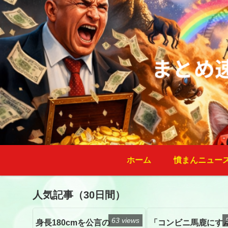
ホーム
憤まんニュー
人気記事（30日間）
63 views
身長180cmを公言の
「コンビニ馬鹿にす