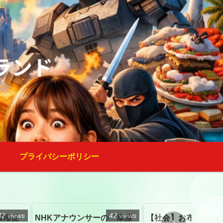
プライバシーポリシー
42 views
42 views
復権促
NHKアナウンサーの「摩擦
【社会】お布施、戒