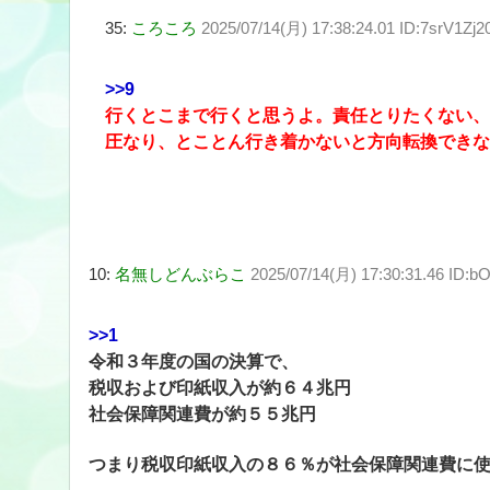
35:
ころころ
2025/07/14(月) 17:38:24.01 ID:7srV1Zj2
>>9
行くとこまで行くと思うよ。責任とりたくない、
圧なり、とことん行き着かないと方向転換できな
10:
名無しどんぶらこ
2025/07/14(月) 17:30:31.46 ID:
>>1
令和３年度の国の決算で、
税収および印紙収入が約６４兆円
社会保障関連費が約５５兆円
つまり税収印紙収入の８６％が社会保障関連費に