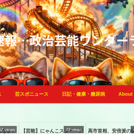
ス
芸スポニュース
日記・健康・糖尿病
About
52 views
43 views
んなよ」
【芸能】にゃんこスター・ア
高市首相、安倍派の