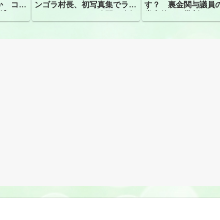
か コン
ンゴラ村長、初写真集でラン
す？ 裏金関与議員
捕
ジェリーショット公開 昨年
党内外から批判
はデジタル写真集が異例の大
ヒット