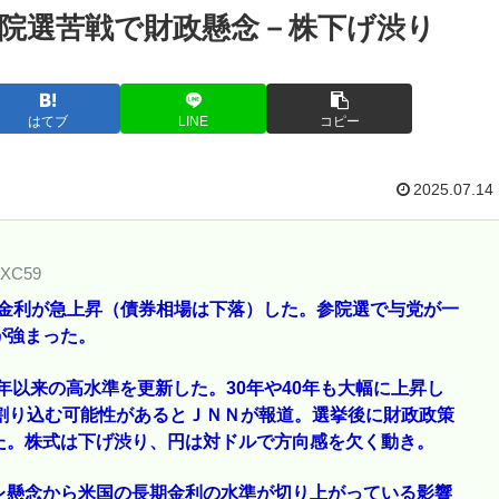
院選苦戦で財政懸念－株下げ渋り
はてブ
LINE
コピー
2025.07.14
NXC59
期金利が急上昇（債券相場は下落）した。参院選で与党が一
が強まった。
00年以来の高水準を更新した。30年や40年も大幅に上昇し
割り込む可能性があるとＪＮＮが報道。選挙後に財政政策
た。株式は下げ渋り、円は対ドルで方向感を欠く動き。
レ懸念から米国の長期金利の水準が切り上がっている影響