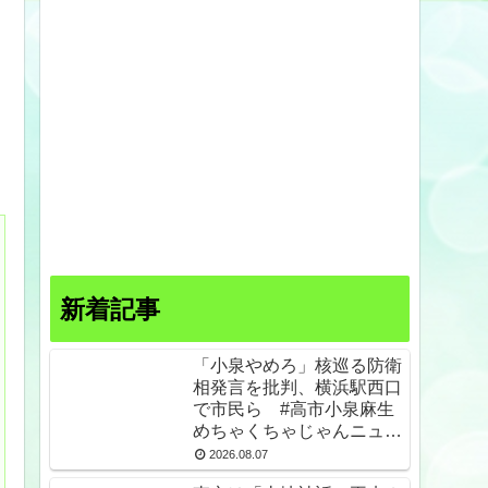
新着記事
「小泉やめろ」核巡る防衛
相発言を批判、横浜駅西口
で市民ら #高市小泉麻生
めちゃくちゃじゃんニュー
スdeプロテスト
2026.08.07