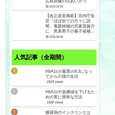
広島原爆の日あいさつ
2026.08.06
【改正皇室典範】宮内庁長
官「ほぼ全ての方々に説
明」養親候補の宮家皇族方
に 男系男子の養子候補は
「把握せず」
2026.08.06
人気記事（全期間）
HbA1cが最悪の8.3になっ
てからの僕の生活
2424 views
HbA1cや血糖値を下げるた
めの実に簡単な方法
1598 views
糖尿病のインスリンとは