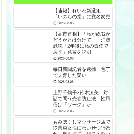
【速報】れいわ新選組、
「いのちの党」に党名変更
2026.08.06
【高市首相】「私が総裁か
どうかとは分けて」 消費
減税「2年後に私の責任で
戻す」発言を説明
2026.08.06
毎日新聞記者を逮捕 包丁
で夫脅した疑い
2026.08.06
上野千鶴子×鈴木涼美 対
話で問う売春防止法 性風
俗は「ワーク」か
2026.08.06
もみほぐしマッサージ店で
従業員女性にわいせつ行為
か 男を逮捕 福島・郡山