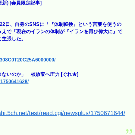
37更新) [会員限定記事]
22日、自身のSNSに「『体制転換』という言葉を使うの
うえで「現在のイランの体制が『イランを再び偉大に』で
と主張した。
N2308C0T20C25A6000000/
ないのか」 核放棄へ圧力 [ぐれ★]
s/1750641628/
ahi.5ch.net/test/read.cgi/newsplus/1750671644/