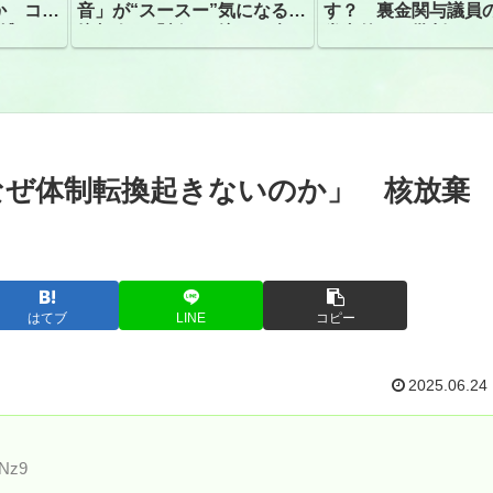
か コン
音」が“スースー”気になる指
す？ 裏金関与議員
捕
摘相次ぐ「割れて擦れた声に
党内外から批判
聴こえる。聴きづらい」
なぜ体制転換起きないのか」 核放棄
はてブ
LINE
コピー
2025.06.24
lNz9