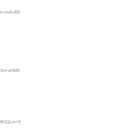
:Rhs+mAUB0
1QXo+aHM0
:BOB1QLm+0