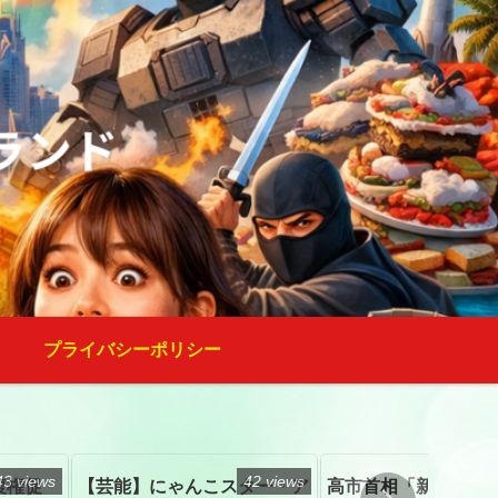
プライバシーポリシー
43 views
42 views
復権促
【芸能】にゃんこスター・ア
高市首相「新たな国