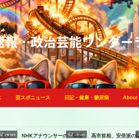
ス
芸スポニュース
日記・健康・糖尿病
About
52 views
52 views
んなよ」
NHKアナウンサーの「摩擦
高市首相、安倍派の