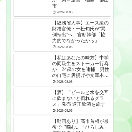
市
2026.08.06
【総務省人事】エース級の
財務官僚・一松旬氏が“異
例転出”へ 官邸幹部「協
力的でなかったから」
2026.08.06
【私はあなたの味方】中学
の同級生をストーカー行為
か 24歳の女を逮捕 男性
の自宅に唐揚げや文庫本な
ど繰り返し届ける / 兵庫県
2026.08.06
★2
【酒】「ビールと水を交互
に飲まないと倒れるグラ
ス」発売 適正飲酒を施す
2026.08.06
【動画あり】高市首相が最
後で〝噛む〟「ひろしみ」