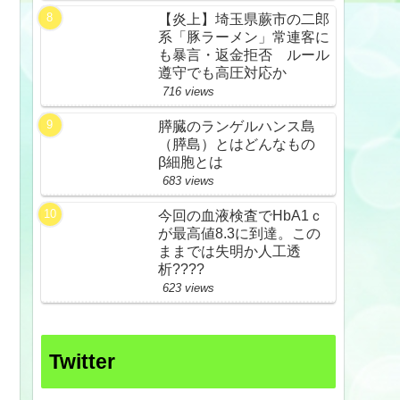
【炎上】埼玉県蕨市の二郎
系「豚ラーメン」常連客に
も暴言・返金拒否 ルール
遵守でも高圧対応か
716 views
膵臓のランゲルハンス島
（膵島）とはどんなもの
β細胞とは
683 views
今回の血液検査でHbA1ｃ
が最高値8.3に到達。この
ままでは失明か人工透
析????
623 views
Twitter