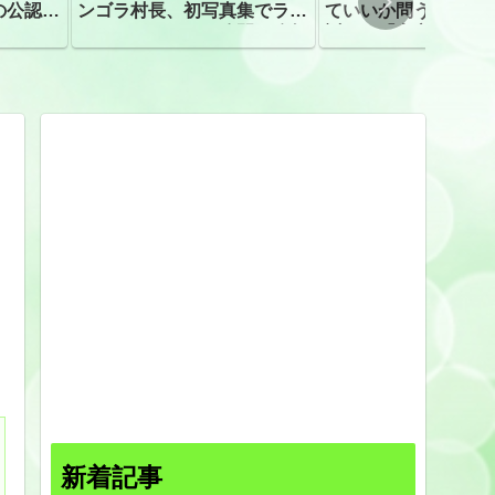
の公認、
ンゴラ村長、初写真集でラン
ていいか問う」 受
ジェリーショット公開 昨年
訴え！「高市自民に
はデジタル写真集が異例の大
ヒット
新着記事