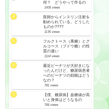
何？ どうやって作るの
1435 views
医師からインスリン注射を
勧められている。どうした
ものか????
1135 views
フルクトース（果糖）とグ
ルコース（ブドウ糖）の性
質の違い
1114 views
最近ピーナツが大好きにな
ったんだけど、糖尿病患者
へのピーナツの効能はどう
なの？
781 views
【僕、糖尿病】血糖値が高
いと身体はどうなるの
766 views