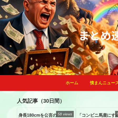
ホーム
憤まんニュー
人気記事（30日間）
58 views
身長180cmを公言の
「コンビニ馬鹿にす