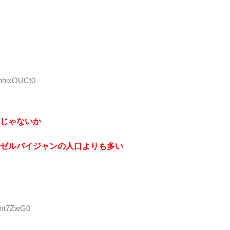
:phixOUCt0
じゃないか
ゼルバイジャンの人口よりも多い
Cmt7ZwG0