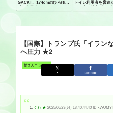
GACKT、174cmのひろゆき
トイレ利用者を脅迫
氏と身長差“ほぼなし”でネッ
ビニ店経営者2人を逮
トざわつき イベントでの写
真が話題
【国際】トランプ氏「イラン
へ圧力 ★2
憤まんニュース
X
Facebook
1:
ぐれ ★
2025/06/23(月) 18:40:44.40 ID:kWUMY