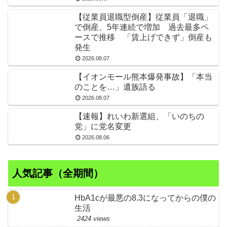
【従業員退職型倒産】従業員「退職」
で倒産、5年連続で増加 過去最多ペ
ースで推移 「賃上げできず」倒産も
発生
2026.08.07
【イオンモール熊本爆発事故】「本当
のことを…」遺族語る
2026.08.07
【速報】れいわ新選組、「いのちの
党」に党名変更
2026.08.06
人気記事（全期間）
HbA1cが最悪の8.3になってからの僕の
生活
2424 views