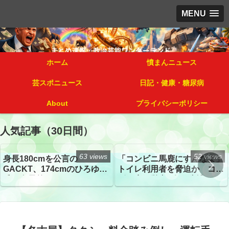
MENU
ホーム
憤まんニュース
芸スポニュース
日記・健康・糖尿病
About
プライバシーポリシー
人気記事（30日間）
63 views
52 views
身長180cmを公言の
「コンビニ馬鹿にすんなよ」
GACKT、174cmのひろゆき
トイレ利用者を脅迫か コン
氏と身長差“ほぼなし”でネッ
ビニ店経営者2人を逮捕
トざわつき イベントでの写
真が話題