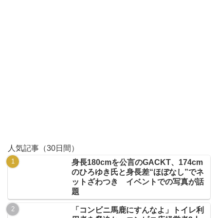
人気記事（30日間）
身長180cmを公言のGACKT、174cm
のひろゆき氏と身長差“ほぼなし”でネ
ットざわつき イベントでの写真が話
題
「コンビニ馬鹿にすんなよ」トイレ利