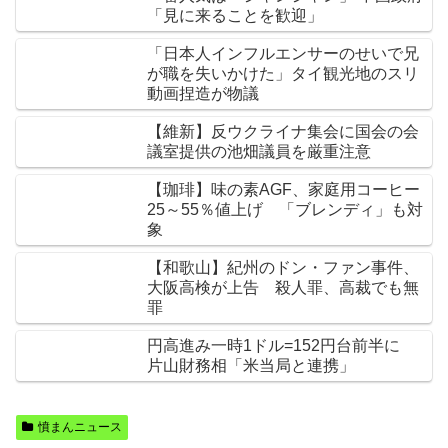
「見に来ることを歓迎」
「日本人インフルエンサーのせいで兄
が職を失いかけた」タイ観光地のスリ
動画捏造が物議
【維新】反ウクライナ集会に国会の会
議室提供の池畑議員を厳重注意
【珈琲】味の素AGF、家庭用コーヒー
25～55％値上げ 「ブレンディ」も対
象
【和歌山】紀州のドン・ファン事件、
大阪高検が上告 殺人罪、高裁でも無
罪
円高進み一時1ドル=152円台前半に
片山財務相「米当局と連携」
憤まんニュース