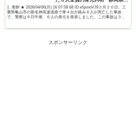
住の家族５人と埼玉県在住の男性
1: 煮卵 ★ 2026/04/06(月) 16:07:09.68 ID:e5jsnoVJ9３月２０日、三
１人
重県亀山市の新名神高速道路で車４台が絡み６人が死亡した事故
で、警察は６日午後、６人の身元を発表しました。この事故は３月
２０日、亀山市の新名神高速下り、野登トンネルの出口付近で、水
谷水都代容疑者（５４）が運転する大型トラックが乗用車に追突す
るなどして、乗用車２台に乗っていた子ども３人を含む６人が死亡
したものです。警察は６日、死亡した６人の身元を発表しました。
死亡したのは、乗用車に乗っていた静岡...
スポンサーリンク