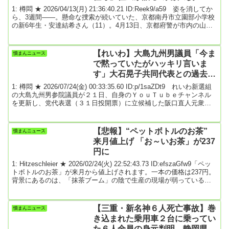
1: 樽悶 ★ 2026/04/13(月) 21:36:40.21 ID:Reek9/a59 姿を消してか
ら、3週間――。懸命な捜索が続いていた、京都南丹市立園部小学校
の新6年生・安達結希さん（11）。4月13日、京都府警が市内の山中
の捜索において、男児と見られる遺体を発見した。■近隣住民は「こ
んな物騒な事件は初めて」遺体発見の前日である12日には、子ども
用の黒い靴が見つかっていた。「捜査関係者によると、園部小から
【れいわ】大島九州男議員「今ま
憤まんニュース
南西に約6km、自宅から北に約3kmの山中周辺などを約50人態勢で
で黙っていたがハッキリ言いま
捜索し、靴が見つ...
す」大石晃子共同代表との過去の
やりとり明かす
1: 樽悶 ★ 2026/07/24(金) 00:33:35.60 ID:p/1saZDt9 れいわ新選組
の大島九州男参院議員が２１日、自身のＹｏｕＴｕｂｅチャンネル
を更新し、党代表選（３１日投開票）に立候補した阪口直人元衆院
議員を推薦した理由や大石晃子共同代表との過去のやりとりを明か
した。（省略）大島氏は「新しい代表を決めるのに代表選は絶対に
必要。次の代表がどういうふうな答えをするか、政策を訴えていく
【悲報】“ペットボトルのお茶”
憤まんニュース
かで広く国民の皆さんにアピールする機会になる。代表選がないの
来月値上げ 「お～いお茶」が237
はマイナス。山本幹事長しか出ないん...
円に
1: Hitzeschleier ★ 2026/02/24(火) 22:52:43.73 ID:efszaGfw9「ペッ
トボトルのお茶」が来月から値上げされます。一本の価格は237円。
背景にあるのは、「抹茶ブーム」の陰で生産の現場が弱っている現
実でした。記者「なじみのあるこちらのお茶が、来月から値上げさ
れます」今、お茶が高騰しています。来月から値上げされるのは、
伊藤園やコカ・コーラの緑茶製品です。「お～いお茶」の希望小売
【三重・新名神６人死亡事故】巻
憤まんニュース
価格は、3年前は税込みで172円でしたが、今回、237円に。「もっと
き込まれた乗用車２台に乗ってい
高くなる...
た６人全員の身元判明 静岡県在