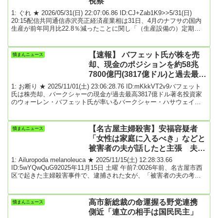
視察
1: ぐれ ★ 2026/05/31(日) 22:07:06.86 ID:CJ+Zab1K9>>5/31(日)
20:15配信共同通信赤沢亮正経済産業相は31日、4月のナフサの国内
生産が前年同月比22.8％減ったことに関し「（生産設備の）定期修
理がその月に集中したのが原因。100％の水準に戻るだろう」と今後
の見通しを示した。中東情勢の悪化に伴い備蓄原油の放出を進める
鹿児島市のENEOS（エネオス）喜入基地を視察後、記者団に述べ
【速報】 バフェット氏が株を売
憤まんニュース
た。同時に「国民が不安を持たなきゃいけないような状況が生じて
却、現金のポジションを約58兆
いるという...
7800億円(3817億ドル)と過去最高
に、バークシャ―
1: お断り ★ 2025/11/01(土) 23:06:28.76 ID:mKkkVT2v9バフェット
氏は株売却、バークシャーの現金が過去最高3817億ドル著名投資家
のウォーレン・バフェット氏が率いるバークシャー・ハサウェイで
は、現金保有額が7－9月（第3四半期）に3817億ドル（約58兆7800
億円）に急増。過去最高を記録した。同社は保険をはじめ、鉄道、
エネルギー、製造業など幅広い事業を抱える複合企業であることか
【名古屋主婦殺害】安福容疑者
憤まんニュース
ら、その業績は米経済全体の健全性を測る指標としても注目されて
「女性は家庭に入るべき」などと
いる。詳細はソース先...
被害者の夫が話したと主張 夫は
反論「心当たりない…デタラメで
1: Ailuropoda melanoleuca ★ 2025/11/15(土) 12:28:33.66
は」
ID:5wYQwQuG92025年11月15日 土曜 午前7:0026年前、名古屋市西
区で起きた主婦殺害事件で、逮捕された女が、「被害者の夫の考え
が嫌いだった」という趣旨の供述をしていたことが分かりました。
安福久美子容疑者(69)は1999年11月13日、西区稲生町のアパートで
高羽奈美子さん(当時32)を殺害した疑いで逮捕されました。高羽さん
高市新総裁の命運握る野党連携
憤まんニュース
の夫・悟さんにバレンタインチョコを渡したこともあ...
側近「連立の相手は国民民主」