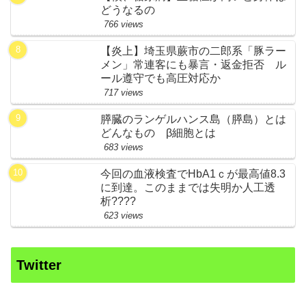
どうなるの
766 views
【炎上】埼玉県蕨市の二郎系「豚ラー
メン」常連客にも暴言・返金拒否 ル
ール遵守でも高圧対応か
717 views
膵臓のランゲルハンス島（膵島）とは
どんなもの β細胞とは
683 views
今回の血液検査でHbA1ｃが最高値8.3
に到達。このままでは失明か人工透
析????
623 views
Twitter