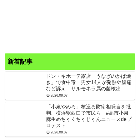
新着記事
ドン・キホーテ露店「うなぎのかば焼
き」で食中毒 男女14人が発熱や腹痛
など訴え…サルモネラ属の菌検出
2026.08.07
「小泉やめろ」核巡る防衛相発言を批
判、横浜駅西口で市民ら #高市小泉
麻生めちゃくちゃじゃんニュースdeプ
ロテスト
2026.08.07