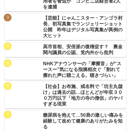
用者を脅迫か コンビニ店経営者2人
を逮捕
【芸能】にゃんこスター・アンゴラ村
長、初写真集でランジェリーショット
公開 昨年はデジタル写真集が異例の
大ヒット
高市首相、安倍派の復権促す？ 裏金
関与議員の公認、党内外から批判
NHKアナウンサーの「摩擦音」が“ス
ースー”気になる指摘相次ぐ「割れて
擦れた声に聴こえる。聴きづらい」
【社会】お布施、戒名料で「坊主丸儲
け」は過去の話…ほとんどが年収３０
０万円以下「地方の寺の僧侶」のヤバ
すぎる現実
糖尿病を抱えて…50肩の激しい痛みを
経験して改めて健康のありがたみを知
る