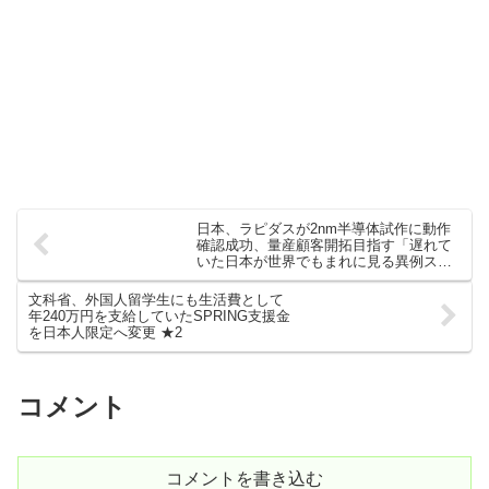
日本、ラピダスが2nm半導体試作に動作
確認成功、量産顧客開拓目指す「遅れて
いた日本が世界でもまれに見る異例スピ
ードで世界が驚愕」★2
文科省、外国人留学生にも生活費として
年240万円を支給していたSPRING支援金
を日本人限定へ変更 ★2
コメント
コメントを書き込む