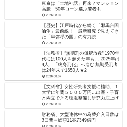
東京は「土地神話」再来？マンション
高騰 50年ローン選ぶ若者も
2026.08.07
【歴史】江戸時代から続く「邪馬台国
論争」最前線！ 最新研究で見えてき
た「卑弥呼の国」の有力説
2026.08.07
【法務省】“無期刑の仮釈放数“ 1970年
代には100人を超えた年も… 2025年は
4人、「終身刑化」へ進む 無期受刑者
は24年末で1650人★2
2026.08.07
【文科省】女性研究者支援に補助、１
大学に年間５０００万円…出産・子育
と両立できる環境整備し研究力底上げ
2026.08.07
財務省、大型連休中の為替介入日数は
3日間＝総額11兆7349億円
2026.08.07