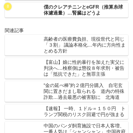
僕のクレアチニンとeGFR（推算糸球
体濾過量）…腎臓はどうよ
関連記事
高齢者の医療費負担、現役世代と同じ
「３割」 議論本格化…年内に方向性ま
とめる方針
【富山】娘に性的暴行を加えた実父に
判決へ…検察側は懲役８年求刑・被告
は「抵抗できた」と無罪主張
“金の延べ棒”約２億円分購入 自宅玄
関に置きだまし取られる 道内の特殊
詐欺…過去最悪の被害額に 北海道
【速報】 一時、１ドル＝１５０円 ト
ランプ関税のリスク回避で円が強まる
中国のパンダ飼育施設で日本人客増、
一番人気は「シャンシャン」 中国政府