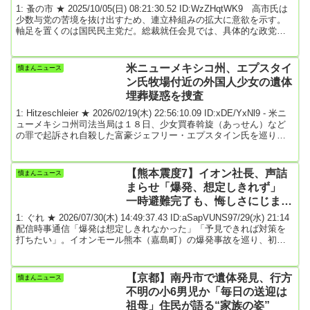
1: 蚤の市 ★ 2025/10/05(日) 08:21:30.52 ID:WzZHqtWK9 高市氏は
少数与党の苦境を抜け出すため、連立枠組みの拡大に意欲を示す。
軸足を置くのは国民民主党だ。総裁就任会見では、具体的な政党名
は挙げなかったが、連立拡大は「政策協定を結んでやっていく」と
語った。総裁選でも「最初の組閣から（連立政権に）加わってもら
う」と前のめりだった。高市氏の側近は「連立の相手は国民民主」
米ニューメキシコ州、エプスタイ
憤まんニュース
と言い切る。高市氏が訴える外国人政策の厳格化やスパイ防止法制
ン氏牧場付近の外国人少女の遺体
定、憲法改正はいずれも、国民民主の主...
埋葬疑惑を捜査
1: Hitzeschleier ★ 2026/02/19(木) 22:56:10.09 ID:xDE/YxNl9 - 米ニ
ューメキシコ州司法‌当局は１８日、少女買春斡⁠旋（あっせん）など
の罪で起訴され自殺した富豪ジ​ェフリー・エプスタイン氏を巡り米
司法省が公‌開した文書から明らかになった疑惑について捜査を‌進め
ていると‌発表した。エプスタ​イン氏が同州にある自身の牧場の‌外に
外国人少女２人の遺体を埋めるよ‌う命じたとす​る内容だ。州司法当
【熊本震度7】イオン社長、声詰
憤まんニュース
局‌の報道官は、この疑惑が記載され⁠た２０１９年の電子メ...
まらせ「爆発、想定しきれず」
一時避難完了も、悔しさにじませ
★5
1: ぐれ ★ 2026/07/30(木) 14:49:37.43 ID:aSapVUNS97/29(水) 21:14
配信時事通信「爆発は想定しきれなかった」「予見できれば対策を
打ちたい」。イオンモール熊本（嘉島町）の爆発事故を巡り、初め
て記者会見を開いたイオンの吉田昭夫社長。利用客全員の避難完了
後に店員が惨事に巻き込まれたことに声を詰まらせた。イオン側に
よると、同施設は10年前の熊本地震でも被災し一時閉店したが、約3
【京都】南丹市で遺体発見、行方
憤まんニュース
カ月後に再オープンした。過去にガスによる爆発事故は起きておら
不明の小6男児か「毎日の送迎は
ず、前回の地震以降...
祖母」住民が語る“家族の姿”