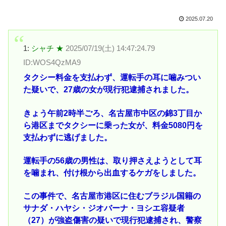
2025.07.20
1:
シャチ ★
2025/07/19(土) 14:47:24.79
ID:WOS4QzMA9
タクシー料金を支払わず、運転手の耳に噛みつい
た疑いで、27歳の女が現行犯逮捕されました。
きょう午前2時半ごろ、名古屋市中区の錦3丁目か
ら港区までタクシーに乗った女が、料金5080円を
支払わずに逃げました。
運転手の56歳の男性は、取り押さえようとして耳
を噛まれ、付け根から出血するケガをしました。
この事件で、名古屋市港区に住むブラジル国籍の
サナダ・ハヤシ・ジオバーナ・ヨシエ容疑者
（27）が強盗傷害の疑いで現行犯逮捕され、警察