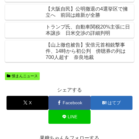
【大阪自民】公明撤退の4選挙区で擁
立へ 前回は維新が全勝
トランプ氏、自動車関税20%主張に日
本譲歩 日米交渉の詳細判明
【山上徹也被告】安倍元首相銃撃事
件、14時から初公判 傍聴券の列は
700人超す 奈良地裁
憤まんニュース
シェアする
X
Facebook
はてブ
LINE
果糖ちゃんをフォローする