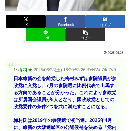
X
Facebook
はてブ
LINE
コピー
2025.06.28
1:
樽悶 ★
2025/06/28(土) 16:20:53.26 ID:NWa74eZv9
日本維新の会を離党した梅村みずほ参院議員が参
政党に入党し、7月の参院選に比例代表で出馬す
る方向であることが分かった。これにより参政党
は所属国会議員が5人となり、国政政党としての
政党要件の条件2つを共に満たすことになる。
梅村氏は2019年の参院選で初当選。2025年4月
に、維新の大阪選挙区の公認候補を決める「党内