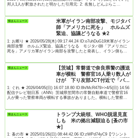
邦人1人が釈放されたと明かした引用元: 2: 名無しどんぶらこ
2026/03/22(日) 08:47:00.45 ID:KVGkph260NHKは現地で取材続けろ
よ公共放送を貫け3: 名無しどんぶらこ 2026/03/22(日) 08:48:12.62
ID:vPl15ltf0そもそも拘束だったのかどうかから始めなきゃな...
米軍がイラン南部攻撃、モジタバ
憤まんニュース
師「アメリカに死を」 ホルムズ
緊迫、協議どうなる ★2
1: お断り ★ 2026/05/28(木) 09:17:44.24 ID:o7uhDuG19米軍がイラン
南部攻撃 ホルムズ緊迫、協議どうなる モジタバ師「アメリカに
死を」アメリカ軍がイラン南部を攻撃したと発表し、イラン側も反
撃しました。和平協議は、停滞と半歩前進を繰り返し、締結のめど
はたっていません。詳細はソース先 テレ朝 2026/5/27 11:06前スレ引
用元: 3: 名無しどんぶらこ 2026/05/28(木) 09:19:03.02 ID:Iize1FZY0
【茨城】常磐道で奈良県警の護送
憤まんニュース
アメリカはさっさとトランプ...
車が横転 警察官16人乗り数人が
けが 下り友部JCT付近で「バス
の単独事故」と119番通報
1: ぐれ ★ 2026/04/05(日) 16:07:18.80 ID:8h/McR479>>4/5(日) 14:56
配信テレビ朝日系（ANN）茨城県笠間市の常磐自動車道で警察官16
人が乗った警察車両が横転する事故がありました。横転した警察車
両は奈良県警の護送車でした。5日正午すぎ、常磐自動車道下りの友
部ジャンクション付近で、「バスの単独事故」と119番通報がありま
した。警察や消防によりますと、警察車両が走行中に何らかの原因
トランプ大統領、WHO脱退見直
憤まんニュース
で横転したということです。横転した警察車両は奈良県警の護送車
しも 米の拠出減額迫る [蚤の市
で、全員で...
★]
1: 蚤の市 ★ 2025/01/26(日) 08:44:42.06 ID:zWPd74yC9【ワシント