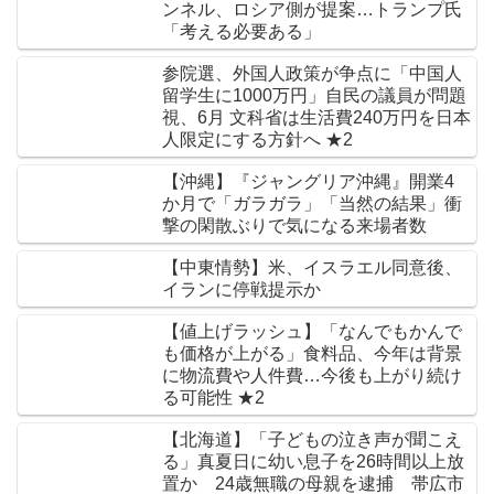
ンネル、ロシア側が提案…トランプ氏
「考える必要ある」
参院選、外国人政策が争点に「中国人
留学生に1000万円」自民の議員が問題
視、6月 文科省は生活費240万円を日本
人限定にする方針へ ★2
【沖縄】『ジャングリア沖縄』開業4
か月で「ガラガラ」「当然の結果」衝
撃の閑散ぶりで気になる来場者数
【中東情勢】米、イスラエル同意後、
イランに停戦提示か
【値上げラッシュ】「なんでもかんで
も価格が上がる」食料品、今年は背景
に物流費や人件費…今後も上がり続け
る可能性 ★2
【北海道】「子どもの泣き声が聞こえ
る」真夏日に幼い息子を26時間以上放
置か 24歳無職の母親を逮捕 帯広市