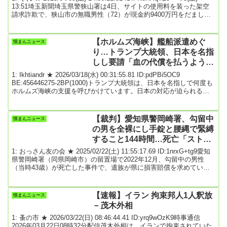
106回も送金
13:51埼玉新聞埼玉県警狭山署は4日、サイトの使用料を装った架空
請求詐欺で、狭山市の無職男性（72）が現金約9400万円をだまし取
られたと発表した。同署によると、2023年10月29日から24年8月11
日までの間、男性の携帯に通信会社員などを名乗る男らから、「悪
質サイトに登録され、多額の請求がされている。後で返却するが、
【ホルムズ海峡】艦船派遣めぐ
憤まんニュース
一度振り込んでほしい」などと電話があった。その後、他県警の警
り…トランプ大統領、日本を名指
察官を...
しし要請「血の代償を払うよう強
く促す」
1: Ikhtiandr ★ 2026/03/18(水) 00:31:55.81 ID:pdPBi5OC9
BE:456446275-2BP(1000)トランプ大統領は、日本を名指しで何度も
ホルムズ海峡の支援を呼びかけています。日本の対応が迫られる
中、原油の高騰で、繁忙期の引っ越し業者でも影響が出ていまし
た。■トランプ氏 艦船派遣めぐり「願わくば…」が「要求」に変化
日本時間17日、ホルムズ海峡への艦船派遣をめぐり、トランプ大統
【裁判】愛知県警岡崎署、勾留中
憤まんニュース
領の口からは何度も「日本」の名前が…。トランプ大統領「日本は
の男を全裸にし手錠と腰縄で緊縛
石油の95...
すること144時間…死亡「ストレ
ス発散と思ってやれ」と部下にも
1: おっさん友の会 ★ 2025/02/22(土) 11:55:17.69 ID:1nrxG+tg9愛知
指示
県警岡崎署（同県岡崎市）の留置場で2022年12月、勾留中の男性
（当時43歳）が死亡した事件で、遺族が県に損害賠償を求めている
訴訟の第2回口頭弁論が21日、名古屋地裁であり、留置主任官だった
元警部（業務上過失致死罪で罰金80万円の略式命令）が男性の手足
の拘束について、部下らに「ストレス発散だと思ってやってもらえ
【速報】イラン 拘束邦人1人釈放
憤まんニュース
ばいい」などと引き継いでいたことが明らかとなった。原告側は、
－茂木外相
今月初めに名古屋地検か...
1: 蚤の市 ★ 2026/03/22(日) 08:46:44.41 ID:yrq9wOzK9時事通信
2026年03月22日08時32分配信茂木外相は、イランで拘束されていた