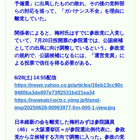
予備選」に出馬したものの敗れ、その後の党幹部
らの対応を巡って、「ガバナンス不全」を理由に
離党していた。
関係者によると、梅村氏はすでに参政党に入党し
ていて、7月20日投開票の参院選では、公認候補
としての出馬に向け調整しているという。参政党
の規約で、公認候補になるには、「運営党員」に
よる投票で信任を得る必要がある。
6/28(土) 14:55配信
https://news.yahoo.co.jp/articles/16eb13cc90c
9480ba3de897e73ff2531bd21ea34
https://newsatcl-pctr.c.yimg.jp/t/amd-
img/20250628-00993977-fnn-000-1-view.jpg
日本維新の会を離党した梅村みずほ参院議員
（46）＝大阪選挙区＝が参院選比例代表に、参政
党から立候補する方向で調整に入った。参政の党