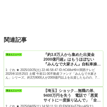
関連記事
『約3.8万人から集めた出資金
憤まんニュース
2000億円超』はもうほぼない
『みんなで大家さん』自転車操業
の実態…出資者「半分でもいいか
1: ぐれ ★ 2025/10/25(土) 22:46:58.47 ID:/tCi68oH9※関西テレビ
ら返して」
2025年10月25日 土曜 午前11:00不動産ファンド「みんなで大家さ
ん」シリーズ。約3万8000人が2000億円以上を出資したものの、7月
末から出資者への分配金が突然停止しました。なぜ分配金が停止し
たのか。徹底取材を通じて見えてきたのは、開発が進んでいない現
状と、出資金を分配金の原資にして“自転車操業”のように支払われて
【埼玉】ショック…無職の弟、
憤まんニュース
いたという疑いでした。■「みんなで大家さんシリーズ成田」とは関
9400万円を失う 電話で「悪質
東に住...
サイトに一度振り込んで」「全財
産を預けて」と…自宅まで売却し
1: ぐれ ★ 2025/04/05(土) 14:50:11.51 ID:FN3XXqTZ9>>4/5(土)