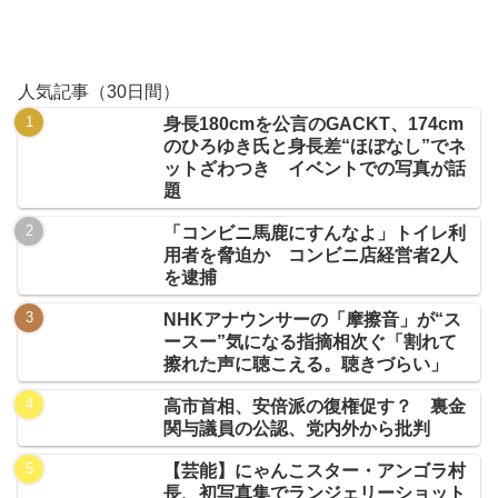
人気記事（30日間）
身長180cmを公言のGACKT、174cm
のひろゆき氏と身長差“ほぼなし”でネ
ットざわつき イベントでの写真が話
題
「コンビニ馬鹿にすんなよ」トイレ利
用者を脅迫か コンビニ店経営者2人
を逮捕
NHKアナウンサーの「摩擦音」が“ス
ースー”気になる指摘相次ぐ「割れて
擦れた声に聴こえる。聴きづらい」
高市首相、安倍派の復権促す？ 裏金
関与議員の公認、党内外から批判
【芸能】にゃんこスター・アンゴラ村
長、初写真集でランジェリーショット