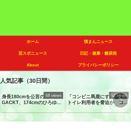
ホーム
憤まんニュース
芸スポニュース
日記・健康・糖尿病
About
プライバシーポリシー
人気記事（30日間）
58 views
52 views
身長180cmを公言の
「コンビニ馬鹿にすんなよ」
GACKT、174cmのひろゆき
トイレ利用者を脅迫か コン
氏と身長差“ほぼなし”でネッ
ビニ店経営者2人を逮捕
トざわつき イベントでの写
真が話題