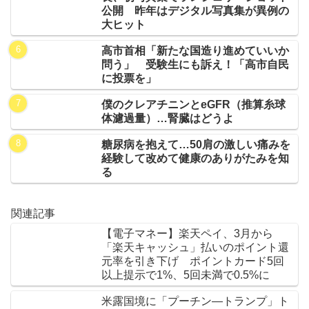
公開 昨年はデジタル写真集が異例の
大ヒット
高市首相「新たな国造り進めていいか
問う」 受験生にも訴え！「高市自民
に投票を」
僕のクレアチニンとeGFR（推算糸球
体濾過量）…腎臓はどうよ
糖尿病を抱えて…50肩の激しい痛みを
経験して改めて健康のありがたみを知
る
関連記事
【電子マネー】楽天ペイ、3月から
「楽天キャッシュ」払いのポイント還
元率を引き下げ ポイントカード5回
以上提示で1%、5回未満で0.5%に
米露国境に「プーチン―トランプ」ト