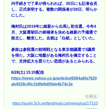
内手続きで了承が得られれば、30日にも記者会見
し、正式表明する。複数の関係者が28日、明らか
にした。
梅村氏は2019年に維新から出馬し初当選。今年4
月、大阪選挙区の候補者を決める維新の予備選で
敗北し、離党した。去就は「白紙」としていた。
参政は参院選の前哨戦となる東京都議選で3議席
を得た。大阪に地盤がある梅村氏を擁立すること
で、支持拡大を図りたい思惑があるとみられる。
6/28(土) 15:20配信
https://news.yahoo.co.jp/articles/6564a8fa7620
ab4029c40c1b8fe6d05de4b74c3e
引用元:
https://asahi.5ch.net/test/read.cgi/newsplus/17510