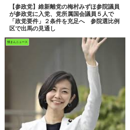
【参政党】維新離党の梅村みずほ参院議員
が参政党に入党、党所属国会議員５人で
「政党要件」２条件を充足へ 参院選比例
区で出馬の見通し
憤まんニュース