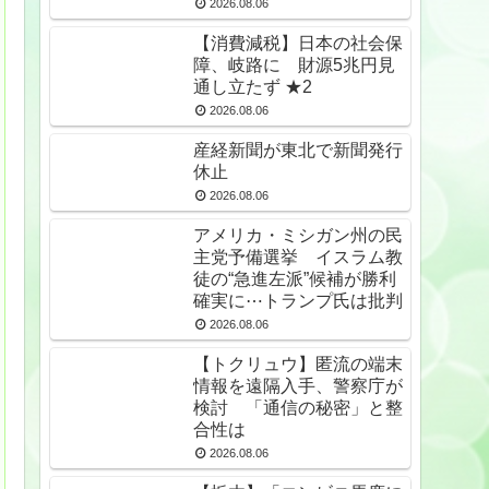
2026.08.06
【消費減税】日本の社会保
障、岐路に 財源5兆円見
通し立たず ★2
2026.08.06
産経新聞が東北で新聞発行
休止
2026.08.06
アメリカ・ミシガン州の民
主党予備選挙 イスラム教
徒の“急進左派”候補が勝利
確実に⋯トランプ氏は批判
2026.08.06
【トクリュウ】匿流の端末
情報を遠隔入手、警察庁が
検討 「通信の秘密」と整
合性は
2026.08.06