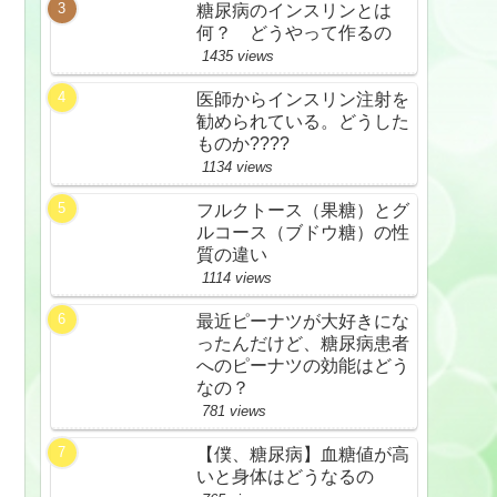
糖尿病のインスリンとは
何？ どうやって作るの
1435 views
医師からインスリン注射を
勧められている。どうした
ものか????
1134 views
フルクトース（果糖）とグ
ルコース（ブドウ糖）の性
質の違い
1114 views
最近ピーナツが大好きにな
ったんだけど、糖尿病患者
へのピーナツの効能はどう
なの？
781 views
【僕、糖尿病】血糖値が高
いと身体はどうなるの