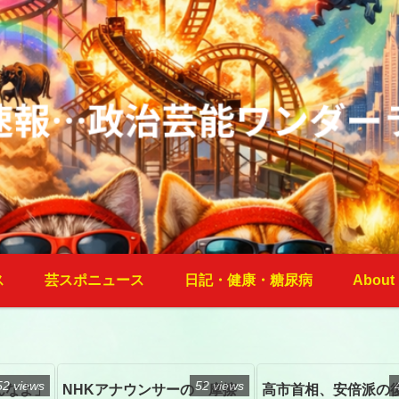
ス
芸スポニュース
日記・健康・糖尿病
About
52 views
52 views
んなよ」
NHKアナウンサーの「摩擦
高市首相、安倍派の