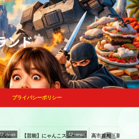
プライバシーポリシー
43 views
42 views
復権促
【芸能】にゃんこスター・ア
高市首相「新たな国