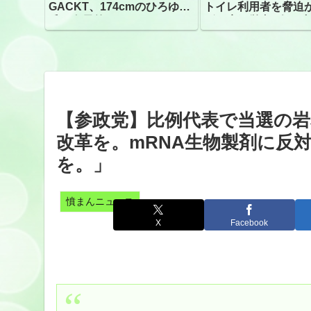
GACKT、174cmのひろゆき
トイレ利用者を脅迫
氏と身長差“ほぼなし”でネッ
ビニ店経営者2人を逮
トざわつき イベントでの写
真が話題
【参政党】比例代表で当選の
改革を。mRNA生物製剤に反
を。」
憤まんニュース
X
Facebook