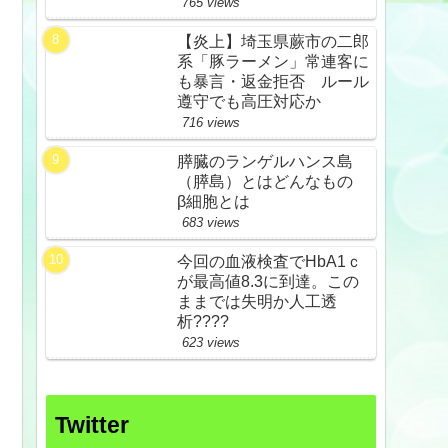
765 views
【炎上】埼玉県蕨市の二郎
系「豚ラーメン」常連客に
も暴言・返金拒否 ルール
遵守でも高圧対応か
716 views
膵臓のランゲルハンス島
（膵島）とはどんなもの
β細胞とは
683 views
今回の血液検査でHbA1ｃ
が最高値8.3に到達。この
ままでは失明か人工透
析????
623 views
Twitter