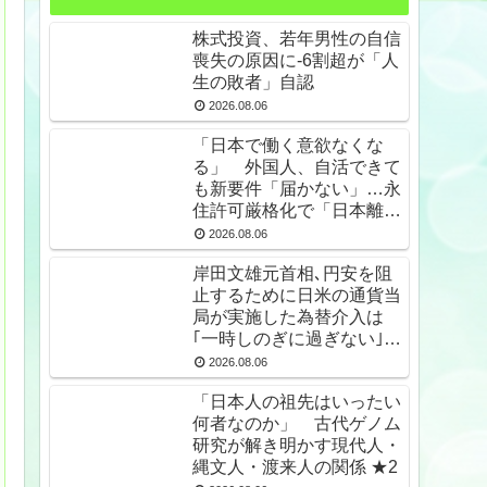
株式投資、若年男性の自信
喪失の原因に-6割超が「人
生の敗者」自認
2026.08.06
「日本で働く意欲なくな
る」 外国人、自活できて
も新要件「届かない」…永
住許可厳格化で「日本離
れ」か ★4
2026.08.06
岸田文雄元首相､円安を阻
止するために日米の通貨当
局が実施した為替介入は
｢一時しのぎに過ぎない｣と
の認識を示す
2026.08.06
「日本人の祖先はいったい
何者なのか」 古代ゲノム
研究が解き明かす現代人・
縄文人・渡来人の関係 ★2