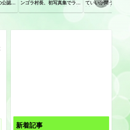
の公認、
ンゴラ村長、初写真集でラン
ていいか問う」 受
ジェリーショット公開 昨年
訴え！「高市自民に
はデジタル写真集が異例の大
ヒット
療
」
新着記事