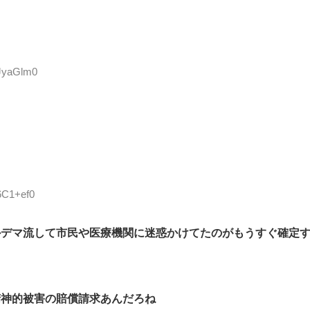
BJyaGlm0
6C1+ef0
かデマ流して市民や医療機関に迷惑かけてたのがもうすぐ確定
精神的被害の賠償請求あんだろね