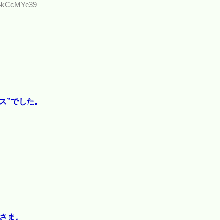
D:4kCcMYe39
。
ス”でした。
さま。