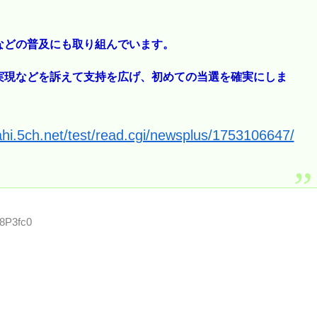
などの普及にも取り組んでいます。
実現などを訴えて支持を広げ、初めての当選を確実にしま
ahi.5ch.net/test/read.cgi/newsplus/1753106647/
E8P3fc0