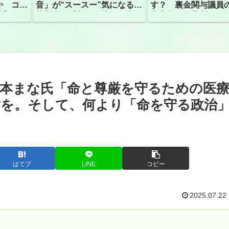
か コン
音」が“スースー”気になる指
す？ 裏金関与議員
捕
摘相次ぐ「割れて擦れた声に
党内外から批判
聴こえる。聴きづらい」
岩本まな氏「命と尊厳を守るための医
対を。そして、何より「命を守る政治
はてブ
LINE
コピー
2025.07.22