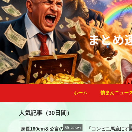
ホーム
憤まんニュー
人気記事（30日間）
58 views
身長180cmを公言の
「コンビニ馬鹿にす