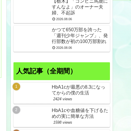
【栃木】「コンビニ馬鹿に
すんなよ」のオーナー夫
婦、不起訴
2026.08.06
かつて650万部を誇った
「週刊少年ジャンプ」、発
行部数が初の100万部割れ
2026.08.06
人気記事（全期間）
HbA1cが最悪の8.3になっ
てからの僕の生活
2424 views
HbA1cや血糖値を下げるた
めの実に簡単な方法
1598 views