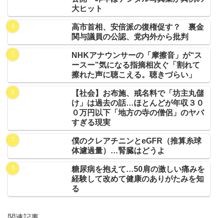
大ヒット
高市首相、安倍派の復権促す？ 裏金
関与議員の公認、党内外から批判
NHKアナウンサーの「摩擦音」が“ス
ースー”気になる指摘相次ぐ「割れて
擦れた声に聴こえる。聴きづらい」
【社会】お布施、戒名料で「坊主丸儲
け」は過去の話…ほとんどが年収３０
０万円以下「地方の寺の僧侶」のヤバ
すぎる現実
僕のクレアチニンとeGFR（推算糸球
体濾過量）…腎臓はどうよ
糖尿病を抱えて…50肩の激しい痛みを
経験して改めて健康のありがたみを知
る
関連記事