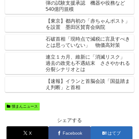
弾の試験支援承認 機器や役務など
540億円規模
【東京】都内初の「赤ちゃんポスト」
を設置 墨田区賛育会病院
石破首相「現時点で減税に言及すべき
とは思っていない」 物価高対策
連立１カ月、維新に「消滅リスク」
過去の政党も不遇結末 ささやかれる
分裂シナリオとは
【速報】イランと首脳会談「国益踏ま
え判断」と首相
憤まんニュース
シェアする
X
Facebook
はてブ