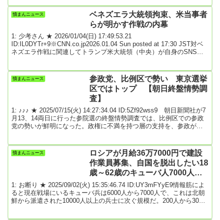
したためだ。夫の津野耕一郎社長（72）と一緒に会社を切り盛りし
ていた三恵子さん（69）は「長年心を込めて製造していたので、少
ベネズエラ大統領拘束、米当事者
憤まんニュース
し残念なのと寂しさを感じています。多くのねぎらいの言葉やお手
らが明かす作戦の内幕
紙をいただき、感謝しておりま...
1: 少考さん ★ 2026/01/04(日) 17:49:53.21
ID:IL0DYTr+9※CNN.co.jp2026.01.04 Sun posted at 17:30 JST対ベ
ネズエラ作戦に関連してトランプ米大統領（中央）が自身のSNSに
投稿した画像/From President Donald Trump/Truth Social（CNN） ま
るでテレビを見ているようだった。ホワイトハウスが公開した複数
の写真やX（旧ツイッター）上のライブ映像によると、トランプ米大
参政党、比例区で勢い 東京選挙
憤まんニュース
統領はその時、フロリ...
区ではトップ 【朝日終盤情勢調
査】
1: ♪♪♪ ★ 2025/07/15(火) 14:27:34.04 ID:5Zf92wss9 朝日新聞社が7
月13、14両日に行った参院選の終盤情勢調査では、比例区での参政
党の勢いが鮮明になった。政権に不満を持つ層の支持を、参政が取
り込んでいる構図が垣間見える。3、4両日に行った序盤調査では、
全体の6割近くを占める内閣不支持層の投票先は参政18%、国民民主
党17%、立憲民主党16%、自民党15%と分散していたが、終盤では
ロシアが月給36万7000円で建設
憤まんニュース
自民が11%に減らし、立憲、国民が横ばいの一方、参政は22%に増
作業員募集、自国を脱出したい18
やした。参...
歳～62歳のキューバ人7000人が
応募、ウクライナ最前線に配属、
1: お断り ★ 2025/09/02(火) 15:35:46.74 ID:UY3mFYyE9情報筋によ
給料未払い
ると現在戦場にいるキューバ兵は6000人から7000人で、これは北朝
鮮から派遣された10000人以上の兵士に次ぐ規模だ。200人から300
人のキューバ人は既に死亡したと推定している。キューバは深刻な
経済危機を受けており、新兵の証言によると建設作業などの約束