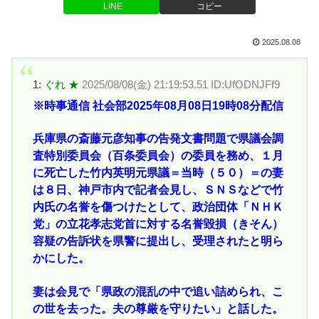
LINE
コピー
2025.08.08
1:
ぐれ ★
2025/08/08(金) 21:19:53.51 ID:UfODNJFf9
※時事通信 社会部2025年08月08日19時08分配信
兵庫県の斎藤元彦知事の告発文書問題で県議会調
査特別委員会（百条委員会）の委員を務め、１月
に死亡した竹内英明元県議＝当時（５０）＝の妻
は８日、神戸市内で記者会見し、ＳＮＳなどで竹
内氏の名誉を傷つけたとして、政治団体「ＮＨＫ
党」の立花孝志党首に対する名誉毀損（きそん）
容疑の告訴状を県警に提出し、受理されたと明ら
かにした。
妻は会見で「県政の混乱の中で追い詰められ、こ
の世を去った。夫の尊厳を守りたい」と話した。