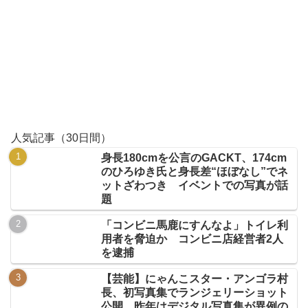
人気記事（30日間）
身長180cmを公言のGACKT、174cm
のひろゆき氏と身長差“ほぼなし”でネ
ットざわつき イベントでの写真が話
題
「コンビニ馬鹿にすんなよ」トイレ利
用者を脅迫か コンビニ店経営者2人
を逮捕
【芸能】にゃんこスター・アンゴラ村
長、初写真集でランジェリーショット
公開 昨年はデジタル写真集が異例の