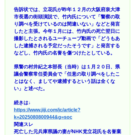
告訴状では、立花氏が昨年１２月の大阪府泉大津
市長選の街頭演説で、竹内氏について「警察の取
り調べを受けているのは間違いない」などと発言
したと主張。今年１月には、竹内氏の死亡翌日に
撮影したとされるユーチューブ動画で「どうもあ
した逮捕される予定だったそうです」と発言する
などし、竹内氏の名誉を傷つけたとしている。
県警の村井紀之本部長（当時）は１月２０日、県
議会警察常任委員会で「任意の取り調べをしたこ
とはなく、ましてや逮捕するという話は全くな
い」と述べた。
続きは↓
https://www.jiji.com/jc/article?
k=2025080800944&g=soc
関連スレ
死亡した元兵庫県議の妻がNHK党立花氏を名誉棄