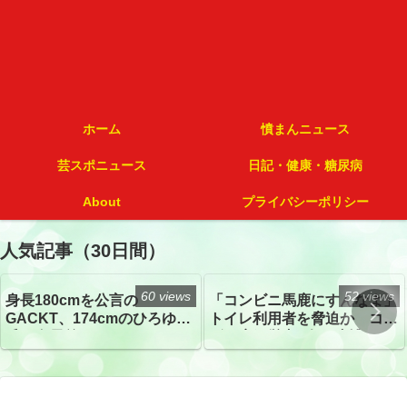
ホーム
憤まんニュース
芸スポニュース
日記・健康・糖尿病
About
プライバシーポリシー
人気記事（30日間）
60 views
52 views
身長180cmを公言の
「コンビニ馬鹿にすんなよ」
GACKT、174cmのひろゆき
トイレ利用者を脅迫か コン
氏と身長差“ほぼなし”でネッ
ビニ店経営者2人を逮捕
トざわつき イベントでの写
真が話題