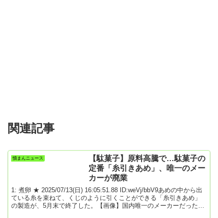
関連記事
【駄菓子】原料高騰で…駄菓子の
憤まんニュース
定番「糸引きあめ」、唯一のメー
カーが廃業
1: 煮卵 ★ 2025/07/13(日) 16:05:51.88 ID:weVj/bbV9あめの中から出
ている糸を束ねて、くじのように引くことができる「糸引きあめ」
の製造が、5月末で終了した。【画像】国内唯一のメーカーだった耕
生製菓（愛知県豊橋市）が、原料の高騰や工場の老朽化などで廃業