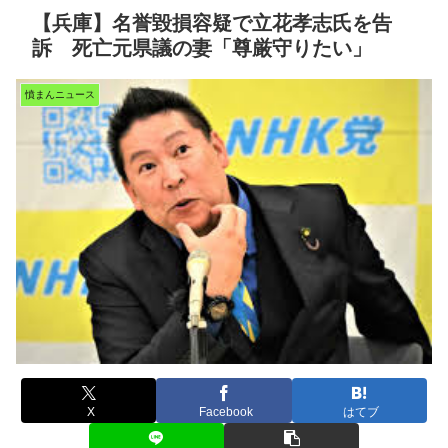
【兵庫】名誉毀損容疑で立花孝志氏を告
訴 死亡元県議の妻「尊厳守りたい」
憤まんニュース
X
Facebook
はてブ