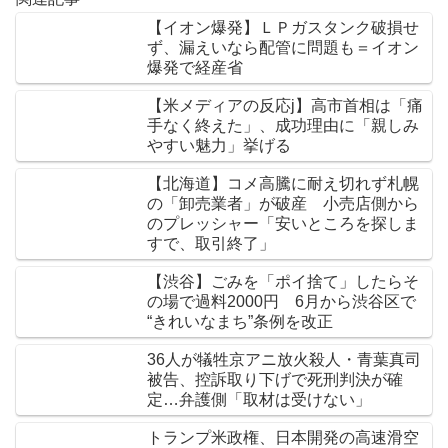
【イオン爆発】ＬＰガスタンク破損せ
ず、漏えいなら配管に問題も＝イオン
爆発で経産省
【米メディアの反応j】高市首相は「痛
手なく終えた」、成功理由に「親しみ
やすい魅力」挙げる
【北海道】コメ高騰に耐え切れず札幌
の「卸売業者」が破産 小売店側から
のプレッシャー「安いところを探しま
すで、取引終了」
【渋谷】ごみを「ポイ捨て」したらそ
の場で過料2000円 6月から渋谷区で
“きれいなまち”条例を改正
36人が犠牲京アニ放火殺人・青葉真司
被告、控訴取り下げで死刑判決が確
定…弁護側「取材は受けない」
トランプ米政権、日本開発の高速滑空