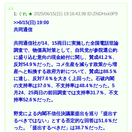
1:
ぐれ ★
2025/06/15(日) 19:16:43.98 ID:ZNDHxk0P9
>>6
/15(日) 19:00
共同通信
共同通信社が14、15両日に実施した全国電話世論
調査で、物価高対策として、自民党が参院選公約
に盛り込む意向の現金給付に関し、賛成41.2％、
反対54.9％だった。コメ生産を減らす政策から増
産へと転換する政府方針について、賛成は88.5％
に達し、反対7.6％を大きく上回った。石破内閣
の支持率は37.0％、不支持率は48.4％だった。5
月24、25両日の前回調査では支持率31.7％、不支
持率52.6％だった。
野党による内閣不信任決議案提出を巡り「提出す
るべきではない」とする否定的な回答は51.6％だ
った。「提出するべきだ」は38.7％だった。