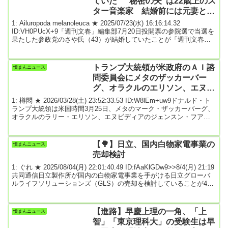
ていた “秘密の夫”は22歳上のス
ター音楽家 結婚前には元妻とト
ラブルも
1: Ailuropoda melanoleuca ★ 2025/07/23(水) 16:16:14.32
ID:VH0PUcX+9「週刊文春」編集部7月20日投開票の参院選で当選を
果たした参政党のさや氏（43）が結婚していたことが「週刊文春」
の取材で分かった。さや氏といえば、参院選の東京選挙区で現職の
自民党・武見敬三氏や立憲民主党・奥村政佳氏を抑え、元スポーツ
庁長官の鈴木大地氏（自民）に次ぐ第2位で当選を果たした人物だ。
トランプ大統領が米政府のＡＩ諮
憤まんニュース
ジャズシンガー、保守メディアのキャスターとして活動公開されて
問委員会にメタのザッカーバー
いるプロフィー...
グ、オラクルのエリソン、エヌビ
ディアのフアンら起用
1: 樽悶 ★ 2026/03/28(土) 23:52:33.53 ID:W8lEm+uw9ドナルド・ト
ランプ大統領は米国時間3月25日、メタのマーク・ザッカーバーグ、
オラクルのラリー・エリソン、エヌビディアのジェンスン・フアン
らを、新たなAI諮問委員会のメンバーに指名した。第2次トランプ政
権は、テック業界との極めて親密な関係を築き上げている。複数の
報道によると、トランプは25日、最大24人で構成される大統領科学
【🌳】日立、国内白物家電事業の
憤まんニュース
技術諮問委員会（PCAST）のメンバーとして13人を任命した。ザッ
売却検討
カーバーグとデル・...
1: ぐれ ★ 2025/08/04(月) 22:01:40.49 ID:fAaKlGDw9>>8/4(月) 21:19
共同通信日立製作所が国内の白物家電事業を手がける日立グローバ
ルライフソリューションズ（GLS）の売却を検討していることが4
日、分かった。続きは↓日立、国内白物家電事業の売却検討 引用元:
3: 名無しどんぶらこ 2025/08/04(月) 22:02:16.39 ID:/tvDg2Ua0終わっ
たわ4: 名無しどんぶらこ 2025/08/04(月) 22:02:25.34 ID:...
【進路】早慶上理の一角、「上
憤まんニュース
智」「東京理科大」の受験生は早