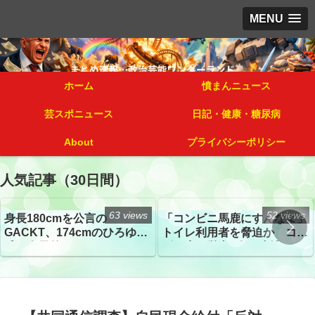
MENU
ホーム
憤まんニュース
芸スポニュース
日記・健康・糖尿病
About
プライバシーポリシー
人気記事（30日間）
63 views
52 views
身長180cmを公言の
「コンビニ馬鹿にすんなよ」
GACKT、174cmのひろゆき
トイレ利用者を脅迫か コン
氏と身長差“ほぼなし”でネッ
ビニ店経営者2人を逮捕
トざわつき イベントでの写
真が話題