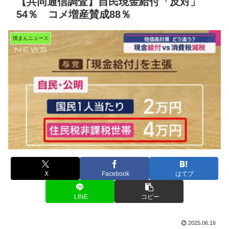
【共同通信調査】自民現金給付「反対」
54％ コメ増産賛成88％
憤まんニュース
X
Facebook
はてブ
LINE
コピー
2025.06.16