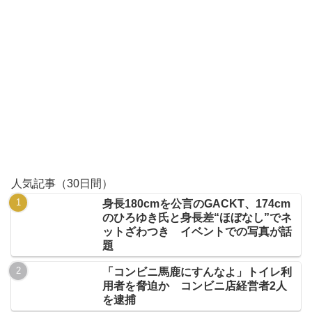
人気記事（30日間）
身長180cmを公言のGACKT、174cm
のひろゆき氏と身長差“ほぼなし”でネ
ットざわつき イベントでの写真が話
題
「コンビニ馬鹿にすんなよ」トイレ利
用者を脅迫か コンビニ店経営者2人
を逮捕