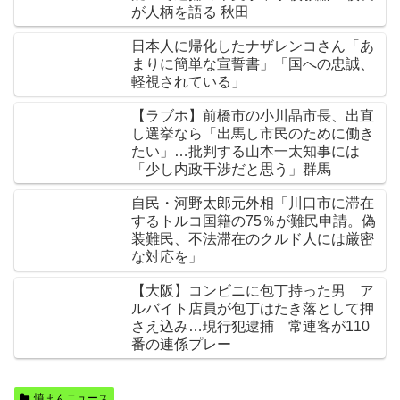
が人柄を語る 秋田
日本人に帰化したナザレンコさん「あ
まりに簡単な宣誓書」「国への忠誠、
軽視されている」
【ラブホ】前橋市の小川晶市長、出直
し選挙なら「出馬し市民のために働き
たい」…批判する山本一太知事には
「少し内政干渉だと思う」群馬
自民・河野太郎元外相「川口市に滞在
するトルコ国籍の75％が難民申請。偽
装難民、不法滞在のクルド人には厳密
な対応を」
【大阪】コンビニに包丁持った男 ア
ルバイト店員が包丁はたき落として押
さえ込み…現行犯逮捕 常連客が110
番の連係プレー
憤まんニュース