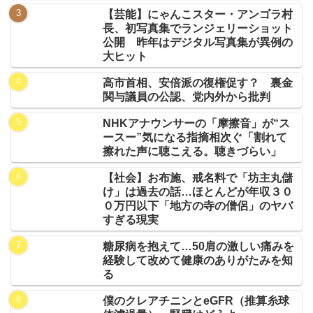
【芸能】にゃんこスター・アンゴラ村
長、初写真集でランジェリーショット
公開 昨年はデジタル写真集が異例の
大ヒット
高市首相、安倍派の復権促す？ 裏金
関与議員の公認、党内外から批判
NHKアナウンサーの「摩擦音」が“ス
ースー”気になる指摘相次ぐ「割れて
擦れた声に聴こえる。聴きづらい」
【社会】お布施、戒名料で「坊主丸儲
け」は過去の話…ほとんどが年収３０
０万円以下「地方の寺の僧侶」のヤバ
すぎる現実
糖尿病を抱えて…50肩の激しい痛みを
経験して改めて健康のありがたみを知
る
僕のクレアチニンとeGFR（推算糸球