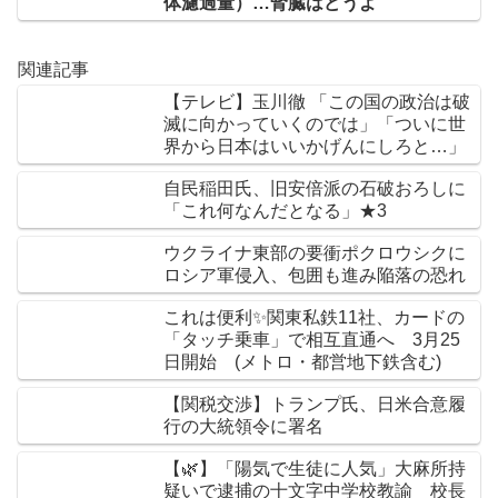
体濾過量）…腎臓はどうよ
関連記事
【テレビ】玉川徹 「この国の政治は破
滅に向かっていくのでは」「ついに世
界から日本はいいかげんにしろと…」
自民稲田氏、旧安倍派の石破おろしに
「これ何なんだとなる」★3
ウクライナ東部の要衝ポクロウシクに
ロシア軍侵入、包囲も進み陥落の恐れ
これは便利✨関東私鉄11社、カードの
「タッチ乗車」で相互直通へ 3月25
日開始 (メトロ・都営地下鉄含む)
【関税交渉】トランプ氏、日米合意履
行の大統領令に署名
【🌿】「陽気で生徒に人気」大麻所持
疑いで逮捕の十文字中学校教諭 校長