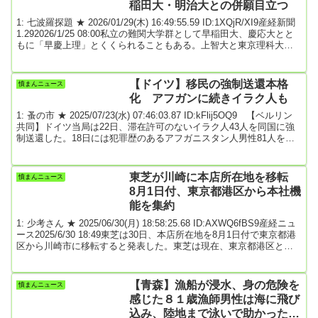
稲田大・明治大との併願目立つ
1: 七波羅探題 ★ 2026/01/29(木) 16:49:55.59 ID:1XQjR/XI9産経新聞
1.292026/1/25 08:00私立の難関大学群として早稲田大、慶応大とと
もに「早慶上理」とくくられることもある。上智大と東京理科大は
難関私大として位置づけられている大学だ。2025年度の河合塾の入
試結果調査には、先輩たちが受験した大学のほか、併願した大学が
どこかというデータもある。併願先を考えるときは、併願する大学
【ドイツ】移民の強制送還本格
憤まんニュース
の学部などが重要な要素になるが、今回は理系・文系などの学問分
化 アフガンに続きイラク人も
野は関係な...
1: 蚤の市 ★ 2025/07/23(水) 07:46:03.87 ID:kFlij5OQ9 【ベルリン
共同】ドイツ当局は22日、滞在許可のないイラク人43人を同国に強
制送還した。18日には犯罪歴のあるアフガニスタン人男性81人を強
制送還したばかり。5月に発足したメルツ政権は移民・難民政策の厳
格化を掲げており、滞在許可のない移民や難民の強制送還を本格化
させている。ドイツでは今年2月の総選挙で排外主義を掲げる「ドイ
東芝が川崎に本店所在地を移転
憤まんニュース
ツのための選択肢（AfD）」が第2党に台頭した。メルツ政権はAfD
8月1日付、東京都港区から本社機
の支持層を取り込...
能を集約
1: 少考さん ★ 2025/06/30(月) 18:58:25.68 ID:AXWQ6fBS9産経ニュ
ース2025/6/30 18:49東芝は30日、本店所在地を8月1日付で東京都港
区から川崎市に移転すると発表した。東芝は現在、東京都港区と川
崎市にそれぞれ本社事務所を置くが、本社機能を川崎市の本社事務
所に集約するのに合わせて本店所在地も移す。現在の本店所在地は
東京・芝浦地区で、本社事務所は「浜松町ビルディング」にある。
【青森】漁船が浸水、身の危険を
憤まんニュース
このビルが完成した1984年当時は東芝子会社がビルを保有していた
感じた８１歳漁師男性は海に飛び
が、2008...
込み、陸地まで泳いで助かったと