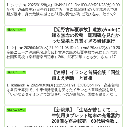
いう 大間越沖合
1: シャチ ★ 2025/01/28(火) 13:49:21.02 ID:o1D9wVcR91/28(火) 9:00
配信 Web東奥27日午前11時ごろ、青森県深浦町の大間越沖合で漁
船が浸水、身の危険を感じた81歳の男性が海に飛び込み、陸まで20
～30メートル泳いで助かった。けがはなかった。海水温は11度。救
命胴衣を身に着けていた。青森海上保安部によると、浸水したのは
大間越漁協所属の漁船「隆宏丸」（0.2トン）。所有者の同町大間
【辺野古転覆事故】遺族がnoteに
憤まんニュース
越、菊池忍さんは午前8時ごろ、アワビ底見漁のために一人で大間越
綴る無念の投稿 珊瑚礁を見たか
漁港...
った愛娘と異質すぎる研修旅行
1: ぐれ ★ 2026/04/02(木) 21:20:21.05 ID:k2s+VoAP9>>4/2(木) 19:20
産経ニュース沖縄県名護市辺野古沖の船の転覆事故で死亡した同志
社国際高校（京都府京田辺市）2年、武石知華（ともか）さん（17）
の父親がインターネットの投稿プラットフォーム「note（ノー
ト）」で、知華さんや事故について情報発信を始めた。「心の整理
などつくはずもなく、苦しんでいる」としながら、愛する娘を巡り
【速報】イランと首脳会談「国益
憤まんニュース
これ以上誤った情報・認識が広まってほしくないと投稿を重ねてい
踏まえ判断」と首相
る。《美ら海水族...
1: Ikhtiandr ★ 2026/03/30(月) 11:55:41.91 ID:QBQprHIk9 高市首相
は衆院予算委で、中東情勢悪化を受けたイランとの首脳会談を巡り
「いかなるタイミングで対話を行うのが適切か、国益も踏まえなが
ら総合的に判断したい」と語った。共同通信 2026年03月30日 10時
20分引用元: 5: 名無しどんぶらこ 2026/03/30(月) 11:56:26.54
ID:We7Fpery0予定は未定7: 名無しどんぶらこ 2026/03/30(月)
【新潟県】「生活が苦しくて…」
憤まんニュース
11:56:4...
生徒用タブレット端末の充電器約
200個を盗み転売 60代男性教師
を懲戒免職処分 県立新津高校