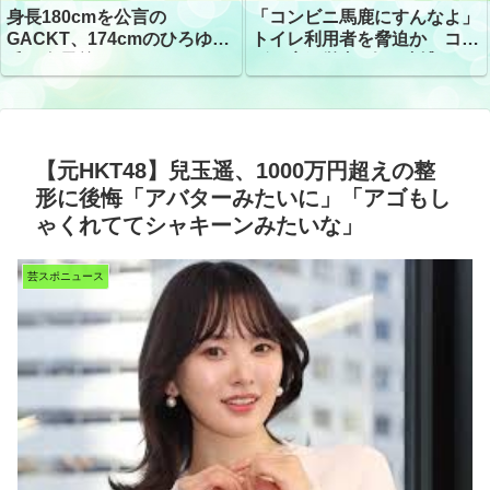
「コンビニ馬鹿にすんなよ」
身長180cmを公言の
トイレ利用者を脅迫か コン
GACKT、174cmのひろゆき
ビニ店経営者2人を逮捕
氏と身長差“ほぼなし”でネッ
トざわつき イベントでの写
真が話題
【元HKT48】兒玉遥、1000万円超えの整
形に後悔「アバターみたいに」「アゴもし
ゃくれててシャキーンみたいな」
芸スポニュース