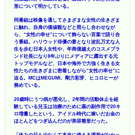
形について明かしている。
同番組は映像を通してさまざまな女性の生きざま
に触れ、自身の価値観などと照らし合わせなが
ら、“女性の幸せ”について飾らない言葉で語り合
う番組。ハリウッド俳優の妻となり波乱万丈な人
生を歩む日本人女性や、年商億越えのコスメブラ
ンド社長になり8年ぶりにメディアに露出する元
トップモデルなど、日本や海外で力強く生きる女
性たちの生きざまに密着しながら“女性の幸せ”に
迫る。MCはMEGUMI、剛力彩芽、ヒコロヒーが
務めている。
20歳時にうつ病が悪化し、2年間の活動休止を経
験している兒玉は治療のために薬の副作用で20キ
ロ増量したという。アイドル時代に稼いだお金の
ほとんどをつぎ込んだのが美容整形だった。
「休みの日も少なくて本当に使える場所がなかっ