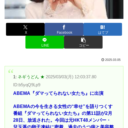
X
Facebook
はてブ
LINE
コピー
2025.03.05
1:
ネギうどん ★
2025/03/03(月) 12:03:37.80
ID:b5yqQ9Lp9
ABEMA『ダマってられない女たち』に出演
ABEMAの今を生きる女性の“幸せ”を語りつくす
番組『ダマってられない女たち』の第11話が2月
28日、放送された。今回は元HKT48メンバー・
兒玉遥の卵子凍結に密着。過去のうつ病と美容整