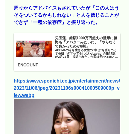
周りからアドバイスもされていたが「この人はう
そをついてるかもしれない」と人を信じることが
できず「一種の依存症」と振り返った。
兒玉遥、総額1000万円超えの整形に後
悔も「アバターみたいに」「やらなく
て良かったのが8割」
ABEMAの今を生きる女性の“幸せ”を語りつく
す番組『ダマってられない女たち』の第11話
が2月28日、放送された。今回は元HKT48メン
バー・兒玉遥の卵子凍結に密着。過去のうつ病
と美容整形について明かしている。
ENCOUNT
https://www.sponichi.co.jp/entertainment/news/
2023/11/06/jpeg/20231106s00041000509000p_v
iew.webp