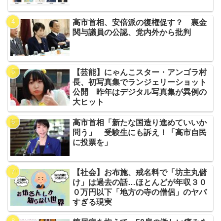
高市首相、安倍派の復権促す？ 裏金
関与議員の公認、党内外から批判
【芸能】にゃんこスター・アンゴラ村
長、初写真集でランジェリーショット
公開 昨年はデジタル写真集が異例の
大ヒット
高市首相「新たな国造り進めていいか
問う」 受験生にも訴え！「高市自民
に投票を」
【社会】お布施、戒名料で「坊主丸儲
け」は過去の話…ほとんどが年収３０
０万円以下「地方の寺の僧侶」のヤバ
すぎる現実