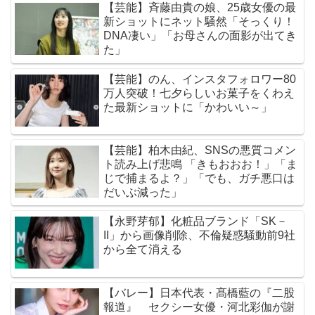
【芸能】斉藤由貴の娘、25歳女優の最
新ショットにネット騒然「そっくり！
DNA凄い」「お母さんの面影が出てき
た」
【芸能】のん、インスタフォロワー80
万人突破！七夕らしいお菓子をくわえ
た最新ショットに「かわいい～」
【芸能】柏木由紀、SNSの悪質コメン
ト読み上げ悲鳴 「きもおおお！」「ま
じで捕まるよ？」「でも、ガチ悪口は
だいぶ減った」
【永野芽郁】化粧品ブランド「SK－
II」から画像削除、不倫疑惑騒動前9社
から全て消える
【バレー】日本代表・髙橋藍の『二股
報道』 セクシー女優・河北彩伽が謝