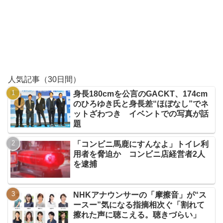
人気記事（30日間）
身長180cmを公言のGACKT、174cm
のひろゆき氏と身長差“ほぼなし”でネ
ットざわつき イベントでの写真が話
題
「コンビニ馬鹿にすんなよ」トイレ利
用者を脅迫か コンビニ店経営者2人
を逮捕
NHKアナウンサーの「摩擦音」が“ス
ースー”気になる指摘相次ぐ「割れて
擦れた声に聴こえる。聴きづらい」