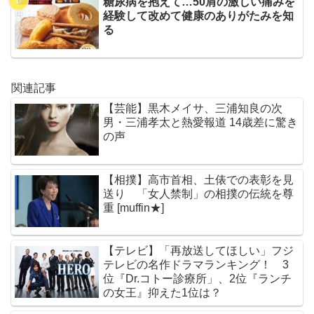
糖尿病を抱えて…50肩の激しい痛みを
経験して改めて健康のありがたみを知
る
関連記事
【芸能】黒木メイサ、三浦知良の次
男・三浦孝太と熱愛報道 14歳差に驚き
の声
【相撲】高市首相、土俵での表彰を見
送り 「女人禁制」の相撲の伝統を尊
重 [muffin★]
【テレビ】「再放送してほしい」フジ
テレビの名作ドラマランキング！ 3
位『Dr.コトー診療所」、2位『ランチ
の女王』抑えた1位は？