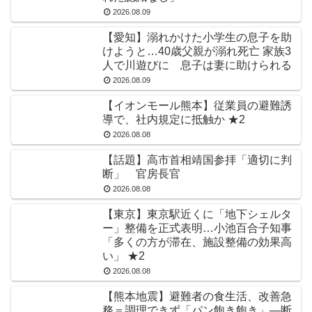
2026.08.09
【愛知】溺れかけた小学生の息子を助
けようと…40歳父親が溺れ死亡 家族3
人で川遊びに 息子は妻に助けられる
2026.08.09
【イオンモール熊本】従業員の避難誘
導で、社内規定に抵触か ★2
2026.08.08
【話題】高市首相靖国参拝「適切に判
断」 官房長官
2026.08.08
【東京】東京駅近くに「地下シェルタ
ー」整備を正式表明…小池百合子知事
「多くの方が滞在、施設整備の効果高
い」 ★2
2026.08.08
【熊本地震】避難者の食生活、改善急
務＝調理できず「パン飽き飽き」―断