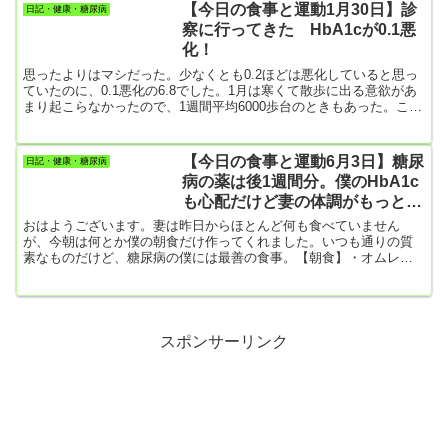
ました。「旨い」丸ごとバナナを一瞬で食べた後、ガトーショコラ
【今日の食事と運動1月30日】診
日記・健康・糖尿病
を1個だけにするぞと決意しつつ口にしたら、もう止まらない。結
察に行ってきた HbA1cが0.1悪
局、採血が終わったという安堵から次から次へと手を付け、1箱（6
化！
個入り）全部...
思ったよりはマシだった。少なくとも0.2ほどは悪化していると思っ
ていたのに、0.1悪化の6.8でした。1月は寒くて散歩に出る意欲があ
まり起こらなかったので、1週間平均6000歩台のときもあった。これ
までは最低でも8000歩台を確保していたんだけど。散歩（運動）し
ないときは、なぜか食欲は増大する。お菓子もよく食べたな。それ
で、0.1ポイントの悪化だったのでちょっとホッとした。お医者さん
【今日の食事と運動6月3日】糖尿
日記・健康・糖尿病
もよく褒めてくれた。1月というのは季節柄、みんなHbA1cは悪化す
病の薬は後1週間分。僕のHbA1c
るらしい。今朝は朝食を摂らずに医者にいったので、...
も心配だけど妻の体調がもっと心
配
おはようございます。妻は昨日からほとんど何も食べていません
が、今朝は何とか僕の朝食だけ作ってくれました。いつも通りの質
素なものだけど、糖尿病の僕には最善の食事。【朝食】・オムレツ
とソーセージ3本・キャベツ（茹でたもの）・クッキー 4枚妻は食
欲がないらしい。なので僕だけ食べました。この様子だと夕食もき
っと作れないだろうな。体調を聞いてみると片頭痛は無いとのこ
と。熱もない。ただ元気が出ないそうだ。どうしたものか・・・・
今朝、庭の赤いバラが咲いてたので開き具合がいいのを7輪ほど切っ
スポンサーリンク
て台所において置いた...