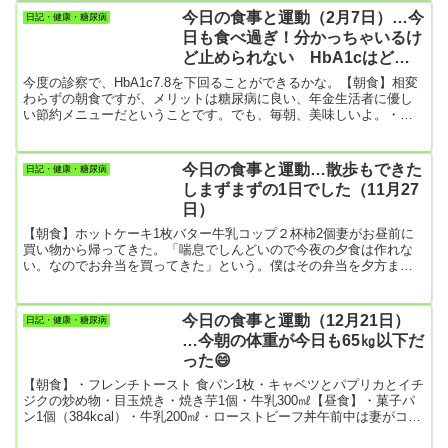
はまずまずの食生活だった。ただし、この後、何も口に入れなけれ
今日の食事と運動（2月7日）…今
日記・健康・糖尿病
ばですが。昨日から肩の痛みも少し和らいできたので気持ちも楽に
日も食べ過ぎ！分かっちゃいるけ
なってきた。来週後半には診察があるので、この調子で...
ど止められない HbA1cはどう
なることやら
今度の診察で、HbA1c7.8を下回ることができるかな。【朝食】相変
わらずの朝食ですが、メリットは糖尿病に良い、年金生活者に優し
い節約メニューだということです。でも、毎朝、美味しいよ。・目
玉焼き、玉ねぎとソーセージの炒め物、生野菜サラダ（キャベツ、
ブロッコリー）、はんぺん・ポテトサラダ・コンソメスープ【昼
食】・バナナ 3本・「チーズ入りサンドはんぺん」8個（1個当たり
今日の食事と運動…散歩もできた
日記・健康・糖尿病
28㎉でヘルシーです）「チーズ入りサンドはんぺん」も「明太マヨ
しまずまずの1日でした（11月27
入りサンドはんぺん」もとっても美味しいです。新潟市の『一正蒲
日）
鉾株式会...
【朝食】ホットケーキ1枚バター牛乳コップ２杯柿2個妻がお昼前に
買い物から帰ってきた。「喘息でしんどいので今夜の夕食は作れな
い。なのでお弁当を買ってきた」という。僕はその弁当を夕方まで
待っていられないんですよね。それで昼食として食べてしまいまし
た。【昼食】カロリー摂りすぐ！！！ローストビーフ丼（524kcal）
ほうれん草の白和え菓子パン1個303kcal(意外とカロリーが低くて良
今日の食事と運動（12月21日）
日記・健康・糖尿病
かった）焼き芋1個【夕食】豆腐１丁柿1個今日の夕食はお昼に食べ
…今朝の体重が今日も65㎏以下だ
たので、豆腐だけで我慢、我慢！！！【今日の運動】散歩923...
った😄
【朝食】・フレンチトースト 食パン1枚・キャベツとパプリカとイチ
ジクの炒め物・目玉焼き・焼き芋1個・牛乳300㎖【昼食】・菓子パ
ン1個（384kcal）・牛乳200㎖・ローストビーフ丼午前中は妻がコロ
ナワクチンの接種で必ず副反応が出るので、体を休めたいと弁当を