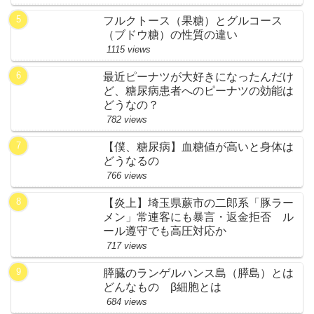
フルクトース（果糖）とグルコース
（ブドウ糖）の性質の違い
1115 views
最近ピーナツが大好きになったんだけ
ど、糖尿病患者へのピーナツの効能は
どうなの？
782 views
【僕、糖尿病】血糖値が高いと身体は
どうなるの
766 views
【炎上】埼玉県蕨市の二郎系「豚ラー
メン」常連客にも暴言・返金拒否 ル
ール遵守でも高圧対応か
717 views
膵臓のランゲルハンス島（膵島）とは
どんなもの β細胞とは
684 views