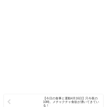
【今日の食事と運動4月16日】只今夜の
10時。メチャクチャ食欲が湧いてきてい
る！