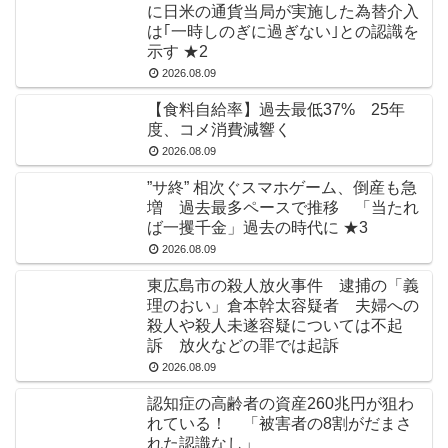
に日米の通貨当局が実施した為替介入
は｢一時しのぎに過ぎない｣との認識を
示す ★2
2026.08.09
【食料自給率】過去最低37% 25年
度、コメ消費減響く
2026.08.09
”サ終” 相次ぐスマホゲーム、倒産も急
増 過去最多ペースで推移 「当たれ
ば一攫千金」過去の時代に ★3
2026.08.09
東広島市の殺人放火事件 逮捕の「義
理のおい」倉本幹太容疑者 夫婦への
殺人や殺人未遂容疑については不起
訴 放火などの罪では起訴
2026.08.09
認知症の高齢者の資産260兆円が狙わ
れている！ 「被害者の8割がだまさ
れた認識なし」