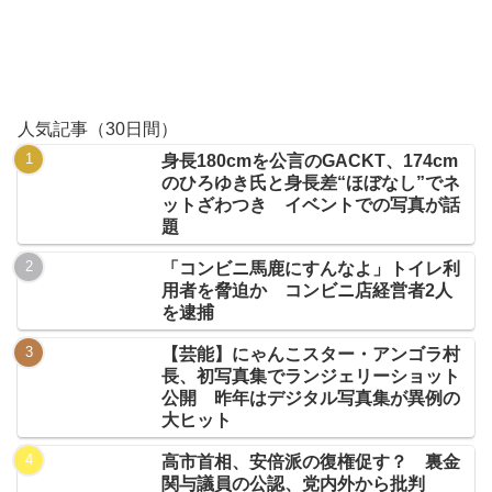
人気記事（30日間）
身長180cmを公言のGACKT、174cm
のひろゆき氏と身長差“ほぼなし”でネ
ットざわつき イベントでの写真が話
題
「コンビニ馬鹿にすんなよ」トイレ利
用者を脅迫か コンビニ店経営者2人
を逮捕
【芸能】にゃんこスター・アンゴラ村
長、初写真集でランジェリーショット
公開 昨年はデジタル写真集が異例の
大ヒット
高市首相、安倍派の復権促す？ 裏金
関与議員の公認、党内外から批判