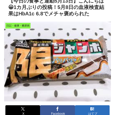
【今日の食事と運動5月13日】こんにちは
😀1カ月ぶりの投稿！5月8日の血液検査結
果はHbA1c 6.8でメチャ褒められた
日記・健康・糖尿病
X
Facebook
はてブ