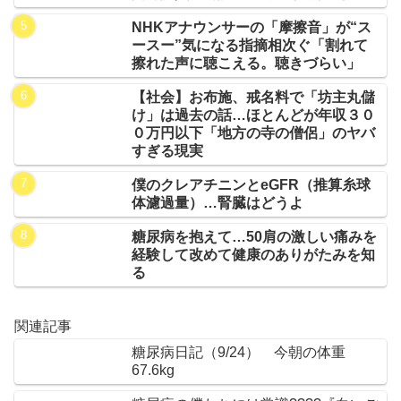
NHKアナウンサーの「摩擦音」が“ス
ースー”気になる指摘相次ぐ「割れて
擦れた声に聴こえる。聴きづらい」
【社会】お布施、戒名料で「坊主丸儲
け」は過去の話…ほとんどが年収３０
０万円以下「地方の寺の僧侶」のヤバ
すぎる現実
僕のクレアチニンとeGFR（推算糸球
体濾過量）…腎臓はどうよ
糖尿病を抱えて…50肩の激しい痛みを
経験して改めて健康のありがたみを知
る
関連記事
糖尿病日記（9/24） 今朝の体重
67.6kg