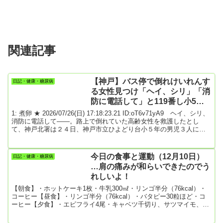
関連記事
【神戸】バス停で倒れけいれんす
日記・健康・糖尿病
る女性見つけ「ヘイ、シリ」「消
防に電話して」と119番し小5男
児3人が連係プレー…「将来は警
1: 煮卵 ★ 2026/07/26(日) 17:18:23.21 ID:oT6v71yA9 ヘイ、シリ、
察官に」 [煮卵★]
消防に電話して――。路上で倒れていた高齢女性を救護したとし
て、神戸北署は２４日、神戸市立ひよどり台小５年の男児３人に県
の善行表彰「のじぎく賞」を贈った。スマートフォンの音声アシス
タント機能を使って救急要請するなど子どもらしい救助劇となっ
た。受賞したのは、黒石惟登（ゆいと）君（１１）、永井琉翔（る
今日の食事と運動（12月10日）
日記・健康・糖尿病
いと）君（１１）、芥川桜太郎君（１１）の３人。５月１２日の放
…肩の痛みが和らいできたのでう
課後、黒石君らは神戸市北区ひよどり台の...
れしいよ！
【朝食】・ホットケーキ1枚・牛乳300㎖・リンゴ半分（76kcal）・
コーヒー【昼食】・リンゴ半分（76kcal）・バタピー30粒ほど・コ
ーヒー【夕食】・エビフライ4尾・キャベツ千切り、サツマイモ、金
柑・ポテトサラダ・味噌汁 2杯（赤かぶ、豆腐、キノコ、大根）・リ
ンゴ半分・ご飯（お茶碗の半分）【今日の運動】・散歩 5735歩今日