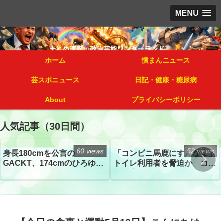
MENU
ホーム
憤まんニュース
芸スポニュース
日記・健康・糖尿病
About
プライバシーポリシー
人気記事（30日間）
60 views
52 views
身長180cmを公言の
「コンビニ馬鹿にすんなよ」
GACKT、174cmのひろゆき
トイレ利用者を脅迫か コン
氏と身長差“ほぼなし”でネッ
ビニ店経営者2人を逮捕
トざわつき イベントでの写
真が話題