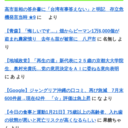
高市首相の答弁書に「台湾有事答えない」と明記 存立危
機発言当時 ★9
に
より
【青森】「悔しいです…」畑からピーマン1万6,000個が
盗まれ農家憤り 去年も苗が被害に 八戸市
に
名無し
よ
り
【地域政党】「再生の道」新代表に２５歳の京都大大学院
生、奥村光貴氏…党の意思決定をＡＩに委ねる意向表明
に
あ
より
【Google】ジャングリア沖縄の口コミ、再び急減 7月末
600件超→現在42件 「☆」評価は急上昇
に
な
より
【今日の食事と運動1月21日】75歳以上の高齢者、入れ歯
の状態が悪いと死亡リスクが高くなるらしい
に
果糖ちゃ