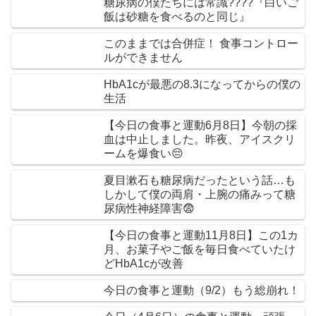
糖尿病の僕たちには常識????『白いご
飯は砂糖を食べるのと同じ』
このままでは合併症！ 食事コントロー
ルができません
HbA1cが最悪の8.3になってからの僕の
生活
【今日の食事と運動6月8日】今朝の採
血は中止しました。昨夜、アイスクリ
ームを爆食い😔
夏目漱石も糖尿病だったという話…も
しかして僕の両肩・上腕の痛みって糖
尿病性神経障害😨
【今日の食事と運動11月8日】この1カ
月、お菓子やご飯を毎日食べていたけ
どHbA1cが改善
今日の食事と運動（9/2）もう総崩れ！