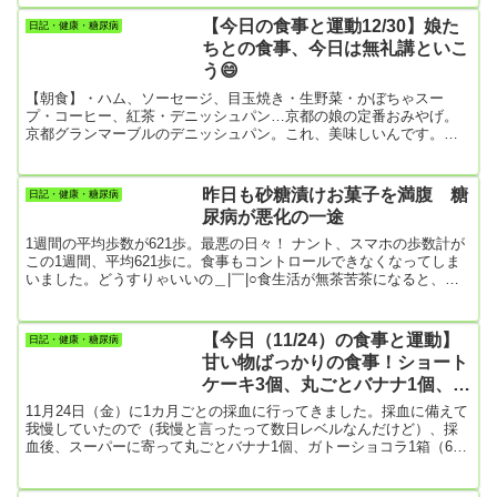
買ってきた。頭痛・喘息があるので、こうした副反応にもことのほ
か弱い。【夕食】・あまから生姜ごはん初めて自分で作ったので今
【今日の食事と運動12/30】娘た
日記・健康・糖尿病
夜は無礼講！思いっきりご飯を食べるぞ！！！旨い！結局、生姜ご
ちとの食事、今日は無礼講といこ
はんを4杯も食べてしまった！！！！大リバウンド！（画像出典：...
う😄
【朝食】・ハム、ソーセージ、目玉焼き・生野菜・かぼちゃスー
プ・コーヒー、紅茶・デニッシュパン…京都の娘の定番おみやげ。
京都グランマーブルのデニッシュパン。これ、美味しいんです。僕
の好きなのはリンゴ入りのやつ。チョコレートデニッシュも勝ると
も劣らじ。【昼食】・お菓子類【夕食】…娘家族との1年ぶりの食
事・焼肉【今日の運動】・散歩9714歩
昨日も砂糖漬けお菓子を満腹 糖
日記・健康・糖尿病
尿病が悪化の一途
1週間の平均歩数が621歩。最悪の日々！ ナント、スマホの歩数計が
この1週間、平均621歩に。食事もコントロールできなくなってしま
いました。どうすりゃいいの＿|￣|○食生活が無茶苦茶になると、な
ぜか運動をする意欲がなくなってしまいます。ブログに訪問してい
ただいている皆様はいかがですか。僕は食生活がちゃんとしてくる
と、運動もよくできるようになって体重も体脂肪率も減ってきま
【今日（11/24）の食事と運動】
日記・健康・糖尿病
す。そんな時は定期の血液検査もHbA1cが低下して元気が出てくる
甘い物ばっかりの食事！ショート
のですが・・・。この3日間、筋トレは全くできていません。散歩だ
ケーキ3個、丸ごとバナナ1個、ガ
け...
トーショコラ（森永製菓1箱）
11月24日（金）に1カ月ごとの採血に行ってきました。採血に備えて
我慢していたので（我慢と言ったって数日レベルなんだけど）、採
血後、スーパーに寄って丸ごとバナナ1個、ガトーショコラ1箱（6個
入り）を買ってきました。今朝は朝食抜きだったので（妻が外
出）、帰宅後、丸ごとバナナをすぐに朝食代わりにすぐに食べ始め