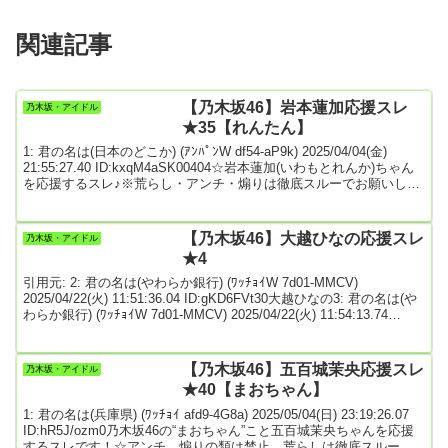
関連記事
【乃木坂46】岩本蓮加応援スレ
乃木坂・アイドル
★35【れんたん】
1: 君の名は(日本のどこか) (ｱﾝﾊﾟﾝW df54-aP9k) 2025/04/04(金)
21:55:27.40 ID:kxqM4aSK00404☆岩本蓮加(いわもとれんか)ちゃん
を応援するスレ♪※荒らし・アンチ・煽りは徹底スルーでお願いしま
す！※次スレは>>970前後を目途に、宣言をしてからスレ立てお願い
します！『名前』岩本蓮加(いわもと れんか)『生年月日』2004年2月
2日『出身地』東京都『血液型』Ｂ型『身長』159cm『星座』みずが
【乃木坂46】大越ひなの応援スレ
乃木坂・アイドル
め座特技：ヒップホップダンス 、ローラースケート...
★4
引用元: 2: 君の名は(やわらか銀行) (ﾜｯﾁｮｲW 7d01-MMCV)
2025/04/22(火) 11:51:36.04 ID:gKD6FVt30大越ひなの3: 君の名は(や
わらか銀行) (ﾜｯﾁｮｲW 7d01-MMCV) 2025/04/22(火) 11:54:13.74
ID:gKD6FVt30略歴2025年 2月5日、『乃木坂46 6期生オーディショ
ン』（夏組）に合格2月16日、11時に『乃木坂配信中』で氏名、年
齢、出身地を公表4月6日、ぴあアリーナMMで開催される『乃木坂
【乃木坂46】五百城茉央応援スレ
乃木坂・アイドル
46...
★40【まおちゃん】
1: 君の名は(兵庫県) (ﾜｯﾁｮｲ afd9-4G8a) 2025/05/04(日) 23:19:26.07
ID:hR5J/ozm0乃木坂46の“まおちゃん”こと五百城茉央ちゃんを応援
するスレです！☆アンチ、煽りの類は禁止、荒らしは徹底スルーで