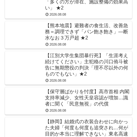
「多くの方が滞在、施設整備の効果高
い」 ★2
2026.08.08
【熊本地震】避難者の食生活、改善急
務＝調理できず「パン飽き飽き」―断
水なお３万戸超 ★2
2026.08.08
【江別大学生集団暴行死】「生涯考え
続けてください」主犯格の川口侑斗被
告に無期懲役の判決「理不尽以外の何
ものでもない」★2
2026.08.08
【保守層ばかりを忖度】高市首相 内閣
支持率減少、女性天皇容認が増加…識
者に聞く「民意無視」の代償
2026.08.08
【静岡】結婚式の衣装合わせに向かっ
た夫婦「何度も何度も追突され…何が
目的か本当に理解できない」東名高速