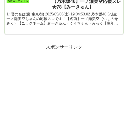
【乃木坂46】一ノ瀬美空応援スレ
乃木坂・アイドル
★78【みーきゅん】
1: 君の名は(庭:東京都) 2025/05/03(土) 19:04:53.02 乃木坂46 5期生
一ノ瀬美空ちゃんの応援スレです！【名前】一ノ瀬美空（いちのせ
みく）【ニックネーム】みーきゅん・くぅちゃん・みっく【生年月
日】2003年5月24日（21歳）【出身地】福岡県【身長】156cm【血液
型】B型☆公式プロフィール☆公式ブログ「＃みーきゅんぶろぐ」
☆Instagram「@miku.ichinose_official」☆乃木坂メッセージ「＃み
ーきゅんとーく」☆SHOWROOM「一ノ瀬 美空（...
スポンサーリンク