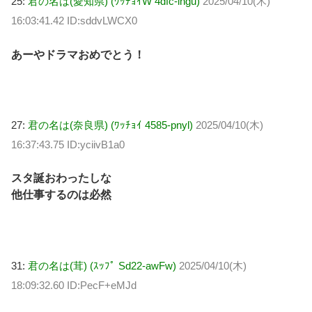
25:
君の名は(愛知県) (ﾜｯﾁｮｲW 4dfc-lngu)
2025/04/10(木)
16:03:41.42 ID:sddvLWCX0
あーやドラマおめでとう！
27:
君の名は(奈良県) (ﾜｯﾁｮｲ 4585-pnyl)
2025/04/10(木)
16:37:43.75 ID:yciivB1a0
スタ誕おわったしな
他仕事するのは必然
31:
君の名は(茸) (ｽｯﾌﾟ Sd22-awFw)
2025/04/10(木)
18:09:32.60 ID:PecF+eMJd