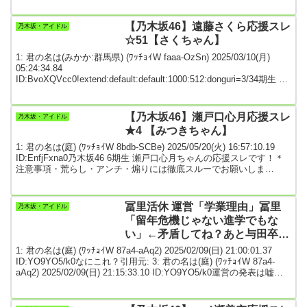
46 33rdシングル 井上 和 個人PV予告「父の定年」4: 君の名は(庭)
(ﾜｯﾁｮｲW 690f-Smap) ...
【乃木坂46】遠藤さくら応援スレ
乃木坂・アイドル
☆51【さくちゃん】
1: 君の名は(みかか:群馬県) (ﾜｯﾁｮｲW faaa-OzSn) 2025/03/10(月)
05:24:34.84
ID:BvoXQVcc0!extend:default:default:1000:512:donguri=3/34期生 遠
藤さくらちゃんを応援しましょう！＊注意事項・荒らし・アンチ・
煽りには徹底スルーでお願いします。・他メンを叩いたり、他人が
不愉快になるような話にも気を付けましょう。・変態は固くお断り
【乃木坂46】瀬戸口心月応援スレ
乃木坂・アイドル
します。・新規の方には優しく接し、皆で良い雰囲気を作っていき
★4 【みつきちゃん】
ましょう。※次...
1: 君の名は(庭) (ﾜｯﾁｮｲW 8bdb-SCBe) 2025/05/20(火) 16:57:10.19
ID:EnfjFxna0乃木坂46 6期生 瀬戸口心月ちゃんの応援スレです！＊
注意事項・荒らし・アンチ・煽りには徹底スルーでお願いしま
す。・他メンを叩いたり、他人が不愉快になるような話にも気を付
けましょう。・変態は固くお断りします。・新規の方には優しく接
し、皆で良い雰囲気を作っていきましょう。☆次スレは>>980過ぎた
冨里活休 運営「学業理由」冨里
乃木坂・アイドル
ら宣言して立ててください【名前】瀬戸口 心月（せとぐち みつき）
「留年危機じゃない進学でもな
【ニ...
い」←矛盾してね？あと与田卒コ
ン後から活休ではダメだったん
1: 君の名は(庭) (ﾜｯﾁｮｲW 87a4-aAq2) 2025/02/09(日) 21:00:01.37
か？
ID:YO9YO5/k0なにこれ？引用元: 3: 君の名は(庭) (ﾜｯﾁｮｲW 87a4-
aAq2) 2025/02/09(日) 21:15:33.10 ID:YO9YO5/k0運営の発表は嘘？4:
君の名は(庭) (ﾜｯﾁｮｲW 8668-aAq2) 2025/02/09(日) 21:16:16.61
ID:BWpps0tu0冨里の弁明は嘘？それとも嘘にはならないけど何かを
誤魔化し...