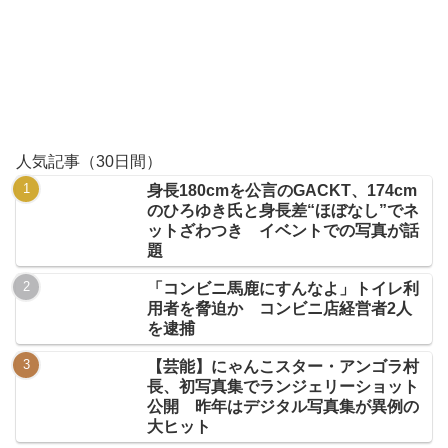
人気記事（30日間）
身長180cmを公言のGACKT、174cm
のひろゆき氏と身長差“ほぼなし”でネ
ットざわつき イベントでの写真が話
題
「コンビニ馬鹿にすんなよ」トイレ利
用者を脅迫か コンビニ店経営者2人
を逮捕
【芸能】にゃんこスター・アンゴラ村
長、初写真集でランジェリーショット
公開 昨年はデジタル写真集が異例の
大ヒット