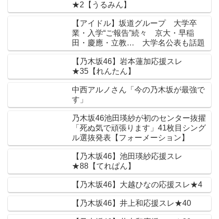
★2【うるみん】
【アイドル】坂道グループ 大学卒
業・入学“ご報告”続々 京大・早稲
田・慶應・立教… 大学名公表も話題
【乃木坂46】岩本蓮加応援スレ
★35【れんたん】
中西アルノさん「今の乃木坂が最強で
す」
乃木坂46池田瑛紗が初のセンター抜擢
「死ぬ気で頑張ります」41枚目シング
ル選抜発表【フォーメーション】
【乃木坂46】池田瑛紗応援スレ
★88【てれぱん】
【乃木坂46】大越ひなの応援スレ★4
【乃木坂46】井上和応援スレ★40