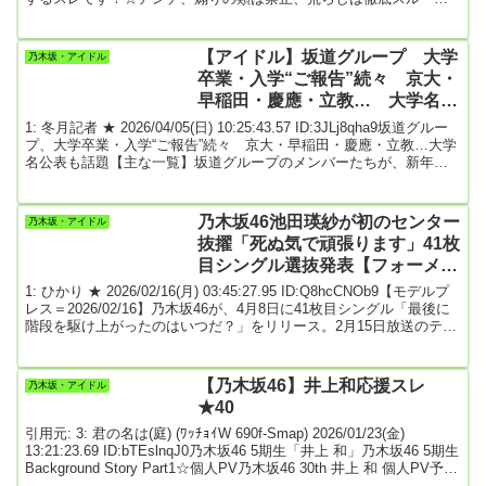
お願いします。☆他メンの悪口は禁止！下ネタ厳禁！変態お断り！
※次スレは>>980過ぎたら宣言して立ててください【名前】五百城
茉央（いおき まお）【愛称】まおちゃん、いおちゃん、きっき【生
【アイドル】坂道グループ 大学
乃木坂・アイドル
年月日】2005年7月29日【星座】獅子座【身長】166cm【...
卒業・入学“ご報告”続々 京大・
早稲田・慶應・立教… 大学名公
表も話題
1: 冬月記者 ★ 2026/04/05(日) 10:25:43.57 ID:3JLj8qha9坂道グルー
プ、大学卒業・入学“ご報告”続々 京大・早稲田・慶應・立教…大学
名公表も話題【主な一覧】坂道グループのメンバーたちが、新年度
にあたり、大学入学・卒業などの「ご報告」を続々と行った。大学
名も明らかにしており、話題を集めている。坂道グループメンバー
の学業については、乃木坂46・池田瑛紗が「東大より難しい」とも
乃木坂46池田瑛紗が初のセンター
乃木坂・アイドル
称される東京藝術大学在学中。また、櫻坂46・勝又春は京都大学だ
抜擢「死ぬ気で頑張ります」41枚
と明らかにして驚かせたが、...
目シングル選抜発表【フォーメー
ション】
1: ひかり ★ 2026/02/16(月) 03:45:27.95 ID:Q8hcCNOb9【モデルプ
レス＝2026/02/16】乃木坂46が、4月8日に41枚目シングル「最後に
階段を駆け上がったのはいつだ？」をリリース。2月15日放送のテレ
ビ東京系「乃木坂工事中」（毎週日曜深夜24時15分～）にて、選抜
メンバーとフォーメーションが発表され、5期生の池田瑛紗がセンタ
ーを務めることがわかった。◆池田瑛紗、初のセンター抜擢今回の
【乃木坂46】井上和応援スレ
乃木坂・アイドル
選抜メンバーは16人。5期生の池田が初のセンターを務める。センタ
★40
ー抜擢...
引用元: 3: 君の名は(庭) (ﾜｯﾁｮｲW 690f-Smap) 2026/01/23(金)
13:21:23.69 ID:bTEslnqJ0乃木坂46 5期生「井上 和」乃木坂46 5期生
Background Story Part1☆個人PV乃木坂46 30th 井上 和 個人PV予告
編乃木坂46 32nd個人PV・井上 和「One Day Session 001」乃木坂