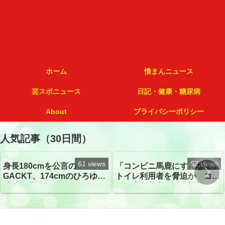
ホーム
憤まんニュース
芸スポニュース
日記・健康・糖尿病
About
プライバシーポリシー
人気記事（30日間）
61 views
52 views
身長180cmを公言の
「コンビニ馬鹿にすんなよ」
GACKT、174cmのひろゆき
トイレ利用者を脅迫か コン
氏と身長差“ほぼなし”でネッ
ビニ店経営者2人を逮捕
トざわつき イベントでの写
真が話題