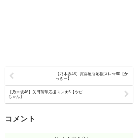
【乃木坂46】賀喜遥香応援スレ☆60【か
っきー】
【乃木坂46】矢田萌華応援スレ★5【やだ
ちゃん】
コメント