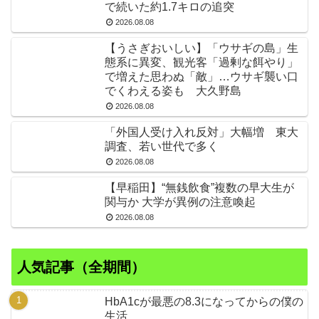
で続いた約1.7キロの追突
2026.08.08
【うさぎおいしい】「ウサギの島」生
態系に異変、観光客「過剰な餌やり」
で増えた思わぬ「敵」…ウサギ襲い口
でくわえる姿も 大久野島
2026.08.08
「外国人受け入れ反対」大幅増 東大
調査、若い世代で多く
2026.08.08
【早稲田】“無銭飲食”複数の早大生が
関与か 大学が異例の注意喚起
2026.08.08
人気記事（全期間）
HbA1cが最悪の8.3になってからの僕の
生活