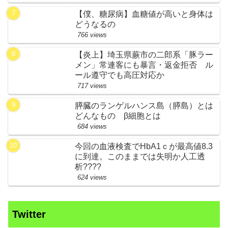
【僕、糖尿病】血糖値が高いと身体は
どうなるの
766 views
【炎上】埼玉県蕨市の二郎系「豚ラー
メン」常連客にも暴言・返金拒否 ル
ール遵守でも高圧対応か
717 views
膵臓のランゲルハンス島（膵島）とは
どんなもの β細胞とは
684 views
今回の血液検査でHbA1ｃが最高値8.3
に到達。このままでは失明か人工透
析????
624 views
Twitter