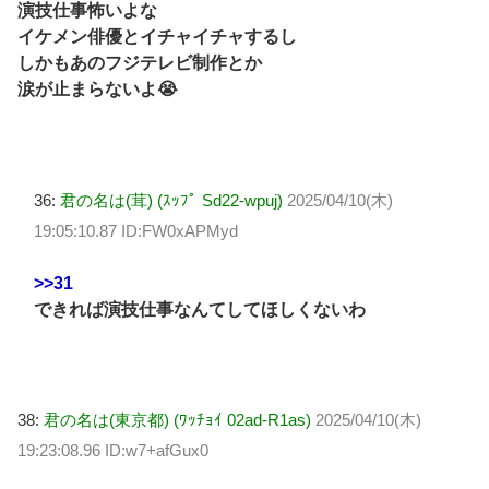
演技仕事怖いよな
イケメン俳優とイチャイチャするし
しかもあのフジテレビ制作とか
涙が止まらないよ😭
36:
君の名は(茸) (ｽｯﾌﾟ Sd22-wpuj)
2025/04/10(木)
19:05:10.87 ID:FW0xAPMyd
>>31
できれば演技仕事なんてしてほしくないわ
38:
君の名は(東京都) (ﾜｯﾁｮｲ 02ad-R1as)
2025/04/10(木)
19:23:08.96 ID:w7+afGux0