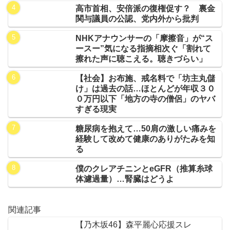
高市首相、安倍派の復権促す？ 裏金
関与議員の公認、党内外から批判
NHKアナウンサーの「摩擦音」が“ス
ースー”気になる指摘相次ぐ「割れて
擦れた声に聴こえる。聴きづらい」
【社会】お布施、戒名料で「坊主丸儲
け」は過去の話…ほとんどが年収３０
０万円以下「地方の寺の僧侶」のヤバ
すぎる現実
糖尿病を抱えて…50肩の激しい痛みを
経験して改めて健康のありがたみを知
る
僕のクレアチニンとeGFR（推算糸球
体濾過量）…腎臓はどうよ
関連記事
【乃木坂46】森平麗心応援スレ