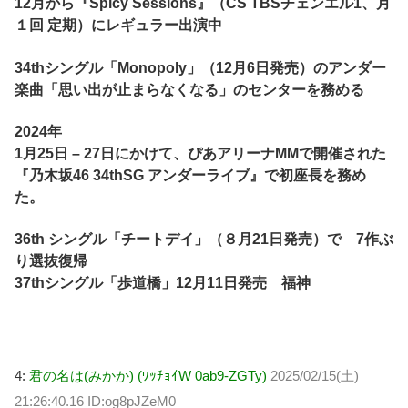
12月から『Spicy Sessions』（CS TBSチェンエル1、月
１回 定期）にレギュラー出演中
34thシングル「Monopoly」（12月6日発売）のアンダー
楽曲「思い出が止まらなくなる」のセンターを務める
2024年
1月25日 – 27日にかけて、ぴあアリーナMMで開催された
『乃木坂46 34thSG アンダーライブ』で初座長を務め
た。
36th シングル「チートデイ」（８月21日発売）で 7作ぶ
り選抜復帰
37thシングル「歩道橋」12月11日発売 福神
4:
君の名は(みかか) (ﾜｯﾁｮｲW 0ab9-ZGTy)
2025/02/15(土)
21:26:40.16 ID:og8pJZeM0