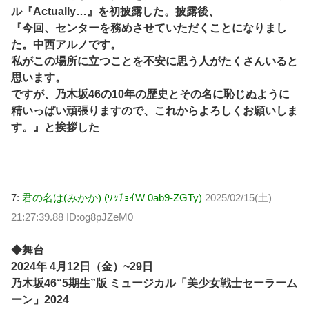
ル『Actually…』を初披露した。披露後、
『今回、センターを務めさせていただくことになりまし
た。中西アルノです。
私がこの場所に立つことを不安に思う人がたくさんいると
思います。
ですが、乃木坂46の10年の歴史とその名に恥じぬように
精いっぱい頑張りますので、これからよろしくお願いしま
す。』と挨拶した
7:
君の名は(みかか) (ﾜｯﾁｮｲW 0ab9-ZGTy)
2025/02/15(土)
21:27:39.88 ID:og8pJZeM0
◆舞台
2024年 4月12日（金）~29日
乃木坂46“5期生”版 ミュージカル「美少女戦士セーラーム
ーン」2024