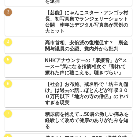
を逮捕
【芸能】にゃんこスター・アンゴラ村
長、初写真集でランジェリーショット
公開 昨年はデジタル写真集が異例の
大ヒット
高市首相、安倍派の復権促す？ 裏金
関与議員の公認、党内外から批判
NHKアナウンサーの「摩擦音」が“ス
ースー”気になる指摘相次ぐ「割れて
擦れた声に聴こえる。聴きづらい」
【社会】お布施、戒名料で「坊主丸儲
け」は過去の話…ほとんどが年収３０
０万円以下「地方の寺の僧侶」のヤバ
すぎる現実
糖尿病を抱えて…50肩の激しい痛みを
経験して改めて健康のありがたみを知
る