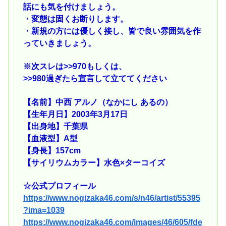
話にも気を付けましょう。
・変態は固くお断りします。
・新規の方には優しく接し、皆で良い雰囲気を作
っていきましょう。
※次スレは
>>970
もしくは、
>>980
過ぎたら宣言して立ててください
【名前】中西 アルノ（なかにし あるの）
【生年月日】2003年3月17日
【出身地】千葉県
【血液型】A型
【身長】157cm
【サイリウムカラー】水色×ターコイズ
☆公式プロフィール
https://www.nogizaka46.com/s/n46/artist/55395
?ima=1039
https://www.nogizaka46.com/images/46/605/fde