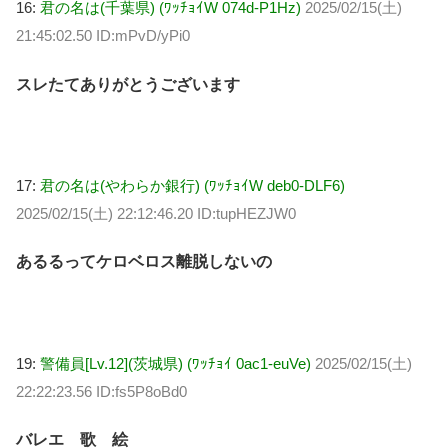
16:
君の名は(千葉県) (ﾜｯﾁｮｲW 074d-P1Hz)
2025/02/15(土)
21:45:02.50 ID:mPvD/yPi0
スレたてありがとうございます
17:
君の名は(やわらか銀行) (ﾜｯﾁｮｲW deb0-DLF6)
2025/02/15(土) 22:12:46.20 ID:tupHEZJW0
あるるってケロベロス離脱しないの
19:
警備員[Lv.12](茨城県) (ﾜｯﾁｮｲ 0ac1-euVe)
2025/02/15(土)
22:22:23.56 ID:fs5P8oBd0
バレエ 歌 絵