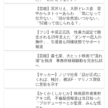
【芸能】宮沢りえ、大胆ドレス姿 背
中からタトゥーあらわ 「気になって
仕方ない」「頭が全然追いつかない」
「52歳って信じられる？」
【フジ】中居正広氏 性暴力認定で懸
念される15年支えた「ダンサー恋人の
胸中」、引退後も同棲状態でサポート
報道
【芸能】森七菜、大ヒット映画で″濡れ
場″を熱演 事務所移籍騒動を完全払拭
へ
【サッカー】ノジマ社長「話が正式に
くれば、検討」 横浜F・マリノス買収
に意欲を示す
【かくかくしかじか】映画原作者東村
アキコ氏 不倫疑惑報道は当日知った
「プロデューサーとか監督、みんな慌
てた」