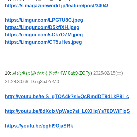
https://s.magazineworld.jp/feature/post/3404/
https://i.imgur.com/LPG7U8C.jpeg
https://i.imgur.com/D5kffXH.jpeg
https://i.imgur.com/sCk7OZM.jpeg
https://i.imgur.com/CT5uHes.jpeg
10:
君の名は(みかか) (ﾜｯﾁｮｲW 0ab9-ZGTy)
2025/02/15(土)
21:29:30.66 ID:og8pJZeM0
http://youtu.be/te-S_gTOA4k?si=QcRmdDT9dLkP9i_c
http://youtu.be/8dXclxVpWsc?si=L0XHqYs70DWtFlqS
https://youtu.be/pghI9OjaSRk