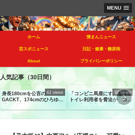
MENU
ホーム
憤まんニュース
芸スポニュース
日記・健康・糖尿病
About
プライバシーポリシー
人気記事（30日間）
61 views
52 views
身長180cmを公言の
「コンビニ馬鹿にすんなよ」
GACKT、174cmのひろゆき
トイレ利用者を脅迫か コン
氏と身長差“ほぼなし”でネッ
ビニ店経営者2人を逮捕
トざわつき イベントでの写
真が話題