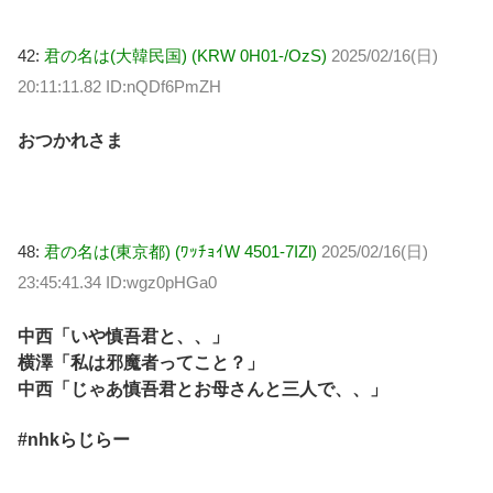
42:
君の名は(大韓民国) (KRW 0H01-/OzS)
2025/02/16(日)
20:11:11.82 ID:nQDf6PmZH
おつかれさま
48:
君の名は(東京都) (ﾜｯﾁｮｲW 4501-7IZl)
2025/02/16(日)
23:45:41.34 ID:wgz0pHGa0
中西「いや慎吾君と、、」
横澤「私は邪魔者ってこと？」
中西「じゃあ慎吾君とお母さんと三人で、、」
#nhkらじらー