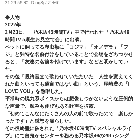
21:26:56.90 ID:og8pJZeM0
◆人物
2022年
2月23日、「乃木坂46時間TV」中で行われた「乃木坂46
時間TV 5期生お見立て会」に出演。
ペットに飼ってる爬虫類に「コジマ」「オノデラ」「フ
ジ」と独特な名前付けをしていることで会場をざわつかせ
ると、「友達の名前を付けています」などと明かしてい
た。
その後「最終審査で歌わせていただいた、人生を変えてく
れた曲といっても過言ではない曲」という、尾崎豊の「I
LOVE YOU」を熱唱した。
平常時の脱力系ボイスからは想像もつかないような圧倒的
な声量で、深みも伸びもある歌声を披露。
「初めてこんなにたくさんの人の前で歌ったので…楽しか
ったです」と感想を漏らした。
その後終盤に催された「乃木坂46時間TV スペシャルライ
ブ」にて自身がセンターを務める乃木坂46の29thシング