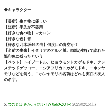
◆キャラクター
【長所】生き物に優しい
【短所】手先が不器用
【好きな食べ物】マカロン
【好きな色】青
【好きな乃木坂46の曲】何度目の青空か？
【名前の由来】イタリアのアルノ川。両親が旅行で訪れた
際印象に残ったという
【ペット】トイプードル、ヒョウモントカゲモドキ、クレ
ステッドゲッコー、ニシアフリカトカゲモドキ、ニホンヤ
モリなどを飼う。ニホンヤモリの名前はどれも実在の友人
の名字。
5:
君の名は(みかか) (ﾜｯﾁｮｲW 0ab9-ZGTy)
2025/02/15(土)