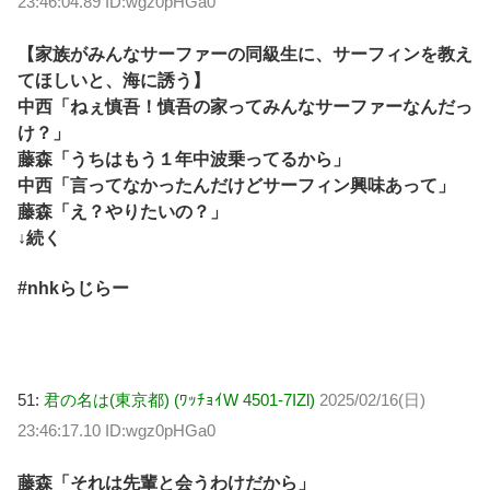
23:46:04.89 ID:wgz0pHGa0
【家族がみんなサーファーの同級生に、サーフィンを教え
てほしいと、海に誘う】
中西「ねぇ慎吾！慎吾の家ってみんなサーファーなんだっ
け？」
藤森「うちはもう１年中波乗ってるから」
中西「言ってなかったんだけどサーフィン興味あって」
藤森「え？やりたいの？」
↓続く
#nhkらじらー
51:
君の名は(東京都) (ﾜｯﾁｮｲW 4501-7IZl)
2025/02/16(日)
23:46:17.10 ID:wgz0pHGa0
藤森「それは先輩と会うわけだから」