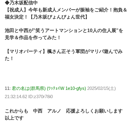
◆乃木坂配信中
【祝成人】今年も新成人メンバーが振袖をご紹介！抱負＆
福女決定！【乃木坂ぴょんぴょん世代】
池田と中西が”笑うアートマンションと10人の住人展”を
見学＆作品を作ってみた！
【マリオパーティ】楓さん正そう軍団がマリパ遊んでみ
た！
11:
君の名は(群馬県) (ﾜｯﾁｮｲW 1e10-gfys)
2025/02/15(土)
21:32:14.62 ID:z370r78i0
これからも 中西 アルノ 応援よろしくお願いします
以上です