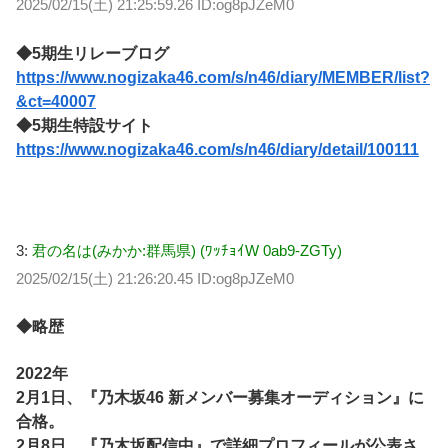
2025/02/15(土) 21:25:59.26 ID:og8pJZeM0
◆5期生リレーブログ
https://www.nogizaka46.com/s/n46/diary/MEMBER/list?
&ct=40007
◆5期生特設サイト
https://www.nogizaka46.com/s/n46/diary/detail/100111
3:
君の名は(みかか:群馬県) (ﾜｯﾁｮｲW 0ab9-ZGTy)
2025/02/15(土) 21:26:20.45 ID:og8pJZeM0
◆略歴
2022年
2月1日、『乃木坂46 新メンバー募集オーディション』に
合格。
2月8日、『乃木坂配信中』で詳細プロフィールが公表さ