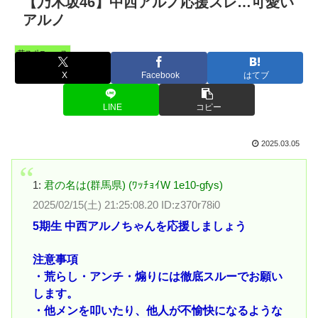
【乃木坂46】中西アルノ応援スレ…可愛い
アルノ
芸スポニュース
X
Facebook
はてブ
LINE
コピー
2025.03.05
1:
君の名は(群馬県) (ﾜｯﾁｮｲW 1e10-gfys)
2025/02/15(土) 21:25:08.20 ID:z370r78i0
5期生 中西アルノちゃんを応援しましょう
注意事項
・荒らし・アンチ・煽りには徹底スルーでお願い
します。
・他メンを叩いたり、他人が不愉快になるような