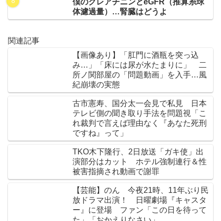
僕のクレアチニンとeGFR（推算糸球
体濾過量）…腎臓はどうよ
関連記事
【画像あり】「肛門に酒瓶を突っ込
み…」「床には尿が水たまりに」 二
所ノ関部屋の「問題動画」を入手…風
紀崩壊の実態
古市憲寿、国分太一会見で私見 日本
テレビ側の聞き取り手法を問題視「こ
れ裁判で言えば理由なく『あなた死刑
ですね』って」
TKO木下隆行、2日放送「ガキ使」出
演部分はカット ホテル強制連行＆性
被害指摘され動画で謝罪
【芸能】のん 今夜21時、11年ぶり民
放ドラマ出演！ 日曜劇場『キャスタ
ー』に登場 ファン「この日を待って
た」「おかえりなさい」