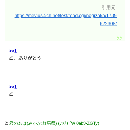
引用元:
https://mevius.5ch.net/test/read.cgi/nogizaka/1739
622308/
>>1
乙、ありがとう
>>1
乙
2:
君の名は(みかか:群馬県) (ﾜｯﾁｮｲW 0ab9-ZGTy)