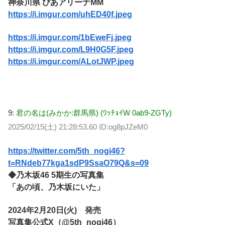
神奈川県 ぴあアリーナMM
https://i.imgur.com/uhED40f.jpeg
https://i.imgur.com/1bEweFj.jpeg
https://i.imgur.com/L9H0G5F.jpeg
https://i.imgur.com/ALotJWP.jpeg
9:
君の名は(みかか:群馬県) (ﾜｯﾁｮｲW 0ab9-ZGTy)
2025/02/15(土) 21:28:53.60 ID:og8pJZeM0
https://twitter.com/5th_nogi46?
t=RNdeb77kga1sdP9SsaO79Q&s=09
◆乃木坂46 5期生の写真集
「あの頃、乃木坂にいた」
2024年2月20日(火) 発売
写真集公式X（@5th_nogi46）