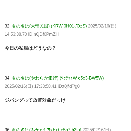
32:
君の名は(大韓民国) (KRW 0H01-/OzS)
2025/02/16(日)
14:53:38.70 ID:nQDf6PmZH
今日の私服はどうなの？
34:
君の名は(やわらか銀行) (ﾜｯﾁｮｲW c5e3-BW5W)
2025/02/16(日) 17:38:58.41 ID:t0jfxF/g0
ジパングって放置対象だっけ
36:
君の名は(みかか) (ﾜｯﾁｮｲ e5b7-h3tq)
2025/02/16(日)