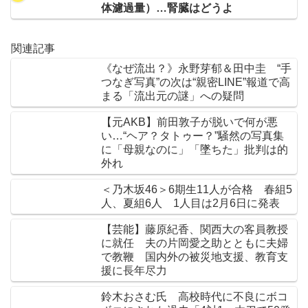
体濾過量）…腎臓はどうよ
関連記事
《なぜ流出？》永野芽郁＆田中圭 “手
つなぎ写真”の次は“親密LINE”報道で高
まる「流出元の謎」への疑問
【元AKB】前田敦子が脱いで何が悪
い…“ヘア？タトゥー？”騒然の写真集
に「母親なのに」「墜ちた」批判は的
外れ
＜乃木坂46＞6期生11人が合格 春組5
人、夏組6人 1人目は2月6日に発表
【芸能】藤原紀香、関西大の客員教授
に就任 夫の片岡愛之助とともに夫婦
で教鞭 国内外の被災地支援、教育支
援に長年尽力
鈴木おさむ氏 高校時代に不良にボコ