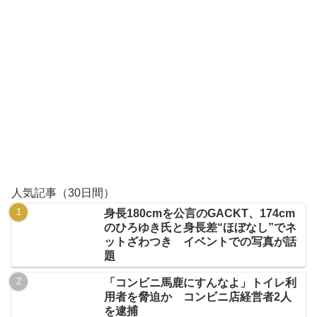
人気記事（30日間）
身長180cmを公言のGACKT、174cm
のひろゆき氏と身長差“ほぼなし”でネ
ットざわつき イベントでの写真が話
題
「コンビニ馬鹿にすんなよ」トイレ利
用者を脅迫か コンビニ店経営者2人
を逮捕