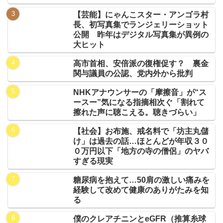
【芸能】にゃんこスター・アンゴラ村
長、初写真集でランジェリーショット
公開 昨年はデジタル写真集が異例の
大ヒット
高市首相、安倍派の復権促す？ 裏金
関与議員の公認、党内外から批判
NHKアナウンサーの「摩擦音」が“ス
ースー”気になる指摘相次ぐ「割れて
擦れた声に聴こえる。聴きづらい」
【社会】お布施、戒名料で「坊主丸儲
け」は過去の話…ほとんどが年収３０
０万円以下「地方の寺の僧侶」のヤバ
すぎる現実
糖尿病を抱えて…50肩の激しい痛みを
経験して改めて健康のありがたみを知
る
僕のクレアチニンとeGFR（推算糸球