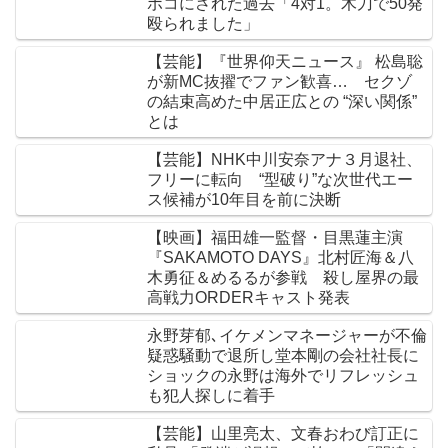
ボコにされた過去「4対1。木刀で50発
殴られました」
【芸能】『世界仰天ニュース』 松島聡
が新MC抜擢でファン歓喜… セクゾ
の結束高めた中居正広との “深い関係”
とは
【芸能】NHK中川安奈アナ３月退社、
フリーに転向 “型破り”な次世代エー
ス候補が10年目を前に決断
【映画】福田雄一監督・目黒蓮主演
『SAKAMOTO DAYS』北村匠海＆八
木勇征＆めるるが参戦 殺し屋界の最
高戦力ORDERキャスト発表
永野芽郁､イケメンマネージャーが不倫
疑惑騒動で退所し堂本剛の会社社長に
ショックの永野は海外でリフレッシュ
も犯人探しに着手
【芸能】山里亮太、文春おわび訂正に