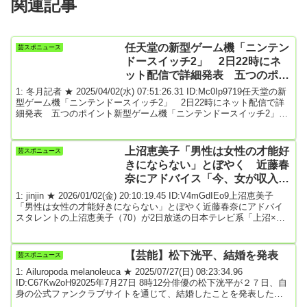
関連記事
任天堂の新型ゲーム機「ニンテン
芸スポニュース
ドースイッチ2」 2日22時にネ
ット配信で詳細発表 五つのポイ
ント
1: 冬月記者 ★ 2025/04/02(水) 07:51:26.31 ID:Mc0Ip9719任天堂の新
型ゲーム機「ニンテンドースイッチ2」 2日22時にネット配信で詳
細発表 五つのポイント新型ゲーム機「ニンテンドースイッチ2」の
詳細が明かされる任天堂のゲーム情報番組「ニンテンドーダイレク
ト」が2日22時から配信されます。世界のゲームファンの注目を集め
るわけですが、注目すべき五つのポイントを挙げます。一つ目は発
上沼恵美子「男性は女性の才能好
芸スポニュース
売日です。現時点では年内発売が明かされているだけ。より詳細の
きにならない」とぼやく 近藤春
タイミングが気になるわけ...
奈にアドバイス「今、女が収入上
とか下とか関係あらへん！」
1: jinjin ★ 2026/01/02(金) 20:10:19.45 ID:V4mGdIEo9上沼恵美子
「男性は女性の才能好きにならない」とぼやく近藤春奈にアドバイ
スタレントの上沼恵美子（70）が2日放送の日本テレビ系「上沼×サ
ンドの最幸運グランプリ2026」に出演し、お笑いコンビ「ハリセン
ボン」の近藤春菜（42）にアドバイスをした。近藤が、現在恋人は
「いないんです」と言い、「女性は男性の才能を好きになったりす
【芸能】松下洸平、結婚を発表
芸スポニュース
るじゃないですか。見た目関係なく。男性は、女性の才能とかあま
1: Ailuropoda melanoleuca ★ 2025/07/27(日) 08:23:34.96
り好きにならなくな...
ID:C67Kw2oH92025年7月27日 8時12分俳優の松下洸平が２７日、自
身の公式ファンクラブサイトを通じて、結婚したことを発表した。
朝ドラや大河ドラマなど多くの話題作に出演し、お茶の間に親しま