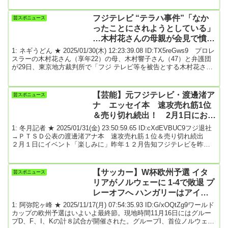
れてきたトップ俳優が、３８歳で生涯の伴侶を得た。松下は、音楽
の専門学校を経て、２００８年に歌手として芸能界入りし、翌年俳
フジテレビ “テラハ事件”「なか
芸スポニュース
優デビュー。以降、下積み期間を経て、１９年ＮＨＫ連続テレビ小
ったことにされようとしている」
説「スカー...
…木村花さんの母親が会見で憤り
吐露
1: ネギうどん ★ 2025/01/30(木) 12:23:39.08 ID:TX5reGws9 プロレ
スラーの木村花さん（享年22）の母、木村響子さん（47）と弁護団
が29日、東京地方裁判所で「フジ テレビ等を被告とする木村花さん
の死をめぐる訴訟の状況」について会見を行った。20年に恋愛リア
リティーショー「テラスハウス」（Netflix・フジテレビ系）に出演し
た花さんが、SNSの誹謗中傷を苦に自死した“テラハ事件”。裁判所が
【芸能】元フジテレビ・渡邊渚ア
芸スポニュース
証拠物提示命令を下すも、フジテレビから真相究明の核心にいたる
ナ エッセイ本 速攻売れ筋1位
音声や映...
＆売り切れ続出！ 2月1日にお渡
し会イベントを開催
1: 冬月記者 ★ 2025/01/31(金) 23:50:59.65 ID:cXdEVBUC9フジ退社
→ＰＴＳＤ公表の渡邊渚アナ本 速攻売れ筋１位＆売り切れ続出
２月１日にイベント「楽しみに」昨年１２月告知フジテレビを昨年
８月に退社した渡邊渚アナウンサーのフォトエッセイ「透明を満た
す」が２９日に発売され、Ａｍａｚｏｎの「本の売れ筋ランキン
グ」では、３０日午後４時段階で１位（総合）に。各通販サイトや
【サッカー】W杯欧州予選 イタ
芸スポニュース
書店でも売り切れ続出の反響となっている。渡邊アナは昨年１１
リアがノルウェーに 1-4で敗退 プ
月、同著発売に際し、「このフォトエッセイ...
レーオフへ ハンガリーはアイル
ランドに負け予選落ち
1: 阿弥陀ヶ峰 ★ 2025/11/17(月) 07:54:35.93 ID:G/xOQtZg9ワールド
カップの欧州予選はいよいよ最終節。現地時間11月16日にはグルー
プD、F、I、Kの計８試合が開催された。グループI、首位ノルウェー