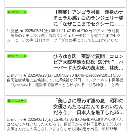
と２位イタリアの一戦は前者に軍配。先制されたノルウェーだが、
後半にヌサやハーランドらのゴールで４－１と逆転して７大会ぶり
４回目の本戦出場を果たした。ホームで衝撃の逆転負けと情けない
【芸能】アンゴラ村長「渾身のナ
芸スポニュース
イタリア今予選はノルウェーに“連敗”と厳しい戦いぶりでプレーオフ
チュラル感」白のランジェリー姿
に回ることになった。...
に「なぜここまでセクシーに…」
の声
1: 湛然 ★ 2025/05/31(土) 06:11:21.47 ID:oUFbXHpI9アンゴラ村長
「渾身のナチュラル感」白のランジェリー姿に「なぜここまでセク
シーに…」の声 日刊スポーツ「プロの手によって仕上げていただい
た渾身のナチュラル感」とつづったアンゴラ村長（インスタグラム
から）アンゴラ村長のインスタグラムからお笑いコンビにゃんこス
ター、アンゴラ村長（31）が29日までにインスタグラムを更新。ラ
ひろゆき氏 英語で質問 コロン
芸スポニュース
ンジェリー姿に反響が寄せられている。アンゴラ村長は「プロの手
ビア大院卒進次郎氏“逃げた” ハ
によって仕上げていただいた渾身...
ーバード大院卒の茂木氏、林氏は
回答
1: muffin ★ 2025/09/28(日) 18:07:02.70 ID:4o+pae8b99/28(日) 5:30
自民党総裁選に立候補している5候補が27日、インターネット掲示板
「2ちゃんねる」開設者で論破王とも呼ばれる「ひろゆき」こと西村
博之氏と討論会を行い、自民党の公式YouTubeチャンネルなどで公
開された。小泉進次郎農相の陣営の牧島かれん元デジタル相が、小
泉氏の会見動画に好意的なコメントを投稿するよう要請した“ステル
「美しさに思わず溜め息…昭和の
芸スポニュース
スマーケティング”が発覚。小泉氏が事実を認め謝罪してから一夜
女優さんたちはなんてきれいなん
明...
だろう」 日本人を魅了した35人
の素顔
1: muffin ★ 2025/06/13(金) 15:48:42.06 ID:J4n4BPKc9昔の女優さん
はなんてきれいだったんだろう。原節子から小林千登勢まで35人の
女優さんたちの美しさにいまさらながら溜め息が出る。昭和33年