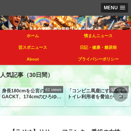
MENU
ホーム
憤まんニュース
芸スポニュース
日記・健康・糖尿病
About
プライバシーポリシー
人気記事（30日間）
61 views
52 views
身長180cmを公言の
「コンビニ馬鹿にすんなよ」
GACKT、174cmのひろゆき
トイレ利用者を脅迫か コン
氏と身長差“ほぼなし”でネッ
ビニ店経営者2人を逮捕
トざわつき イベントでの写
真が話題