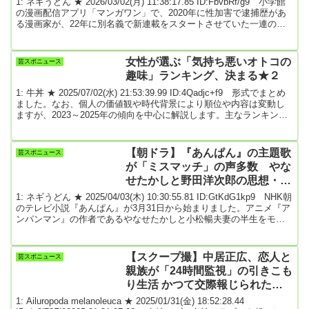
1: ネギうどん ★ 2026/03/02(月) 11:38:17.85 ID:FbvbRf/g9 小学館
の漫画配信アプリ「マンガワン」で、2020年に性加害で逮捕歴があ
る漫画家が、22年に別名義で新連載をスタートさせていた一連の問
題で、「マンガワン」に作品を掲載していた漫画家が相次ぎ同アプ
リでの配信停止を報告・表明している。「マンガワン」編集部は27
日、漫画「常人仮面」の原作者・一路一氏は、2020年に児童買春・
女性が選ぶ「気持ち悪いオトコの
芸スポニュース
ポルノ禁止法違反（製造）の罪で罰金30万円の略式命令を受け、当
趣味」ランキング、決まる★２
時連載中だった「堕天...
1: 牛丼 ★ 2025/07/02(水) 21:53:39.99 ID:4Qadjc+f9 形式でまとめ
ました。なお、個人の価値観や時代背景により順位や内容は変動し
ますが、2023～2025年の傾向を中心に解説します。主なランキング
（複数ソースを総合）順位 趣味 主な理由・イメージ*1位 ギャンブ
ル 浪費癖・依存症・家庭崩壊の懸念、金銭感覚のズレ*2位 アイ
ドル追っかけ お金や時間をつぎ込む、現実逃避感、他の女性に夢
【朝ドラ】『あんぱん』の主題歌
芸スポニュース
中*3位 AV鑑賞 性的なイメージ、現実の女性に無関心に見える*4
が「ミスマッチ」の声多数 やな
位 ラ...
せたかしと野田洋次郎の思想・表
現方法の違い
1: ネギうどん ★ 2025/04/03(木) 10:30:55.81 ID:GtKdG1kp9 NHK朝
のテレビ小説『あんぱん』が3月31日から始まりました。アニメ『ア
ンパンマン』の作者であるやなせたかしと小松暢夫妻の半生をモデ
ルにしたストーリーです。戦禍に見舞われた時代で、正義のヒーロ
ー「アンパンマン」を生み出すまでの波乱万丈を描いています。と
ころが、2人組ロックバンド「RADWIMPS」による主題歌「賜物」
【スクープ撮】中居正広、恋人と
芸スポニュース
に、一部から疑問の声があがっているのです。RADWIMPSは、新海
親族が「24時間監視」の引きこも
誠監督のアニメ映...
り生活 かつて交際報じられた美
人ダンサーが“同棲状態”で支えて
1: Ailuropoda melanoleuca ★ 2025/01/31(金) 18:52:28.44