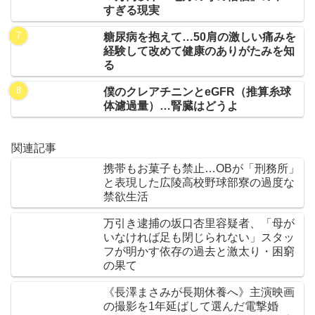
すぎる現実
糖尿病を抱えて…50肩の激しい痛みを
経験して改めて健康のありがたみを知
る
僕のクレアチニンとeGFR（推算糸球
体濾過量）…腎臓はどうよ
関連記事
携帯もお菓子も禁止…OBが「刑務所」
と表現した広陵高校野球部寮の過度な
禁欲生活
万引き逮捕の坂口杏里容疑者、「母が
いなければ足も閉じられない」スタッ
フが明かす依存の過去と激太り・困窮
の果て
《長澤まさみが長期休養へ》主演映画
の撮影を1年延ばして選んだ電撃婚