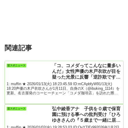
関連記事
「コ、コメダってこんなに量多い
芸スポニュース
んだ」女性声優の木戸衣吹が目を
疑った光景に反響「逆詐欺ですよ
ねwww」
1: muffin ★ 2026/01/13(火) 18:23:45.59 ID:mCApbfyW91/13(火)
18:20声優の木戸衣吹さんが1月11日、自身のX（@ibuking_1114）を
更新。名古屋発のコーヒーチェーン「コメダ珈琲店」を訪れた際
の“デカ盛り”エピソードが注目を集めています。コメダ珈琲店といえ
ば、メニュー表に掲載されている写真よりも実際に届く料理のほう
がサイズの大きい“逆写真詐欺”がしばしばSNS上で話題になっていま
弘中綾香アナ 子供を０歳で保育
芸スポニュース
す。ある日、コメダ珈琲店を訪れた木戸さんは注文した料理...
園に預ける事への批判受け「ひろ
ゆきさんの『５歳まで一緒に居た
方がいい』発言拡散で『は？』と
1: muffin ★ 2026/01/02(金) 19:28:53.03 ID:OvYTlEr992026年1月2日