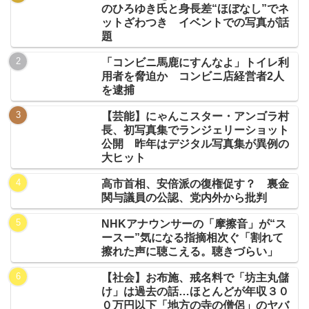
のひろゆき氏と身長差“ほぼなし”でネ
ットざわつき イベントでの写真が話
題
「コンビニ馬鹿にすんなよ」トイレ利
用者を脅迫か コンビニ店経営者2人
を逮捕
【芸能】にゃんこスター・アンゴラ村
長、初写真集でランジェリーショット
公開 昨年はデジタル写真集が異例の
大ヒット
高市首相、安倍派の復権促す？ 裏金
関与議員の公認、党内外から批判
NHKアナウンサーの「摩擦音」が“ス
ースー”気になる指摘相次ぐ「割れて
擦れた声に聴こえる。聴きづらい」
【社会】お布施、戒名料で「坊主丸儲
け」は過去の話…ほとんどが年収３０
０万円以下「地方の寺の僧侶」のヤバ