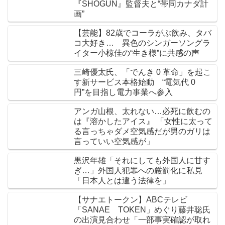
『SHOGUN』監督夫と“帯同カナダ計
画”
【芸能】82歳でコーラがぶ飲み、タバ
コ大好き… 異色のシンガーソングラ
イター小椋佳の“生き様”に共感の声
三崎優太氏、「でんき 0 革命」を起こ
す新サービス本格始動 “電気代 0
円”を目指し電力事業へ参入
アンガ山根、太れない…必死に飲むの
は『溶かしたアイス』 「女性に太って
る言っちゃダメ空気感だが男のガリは
言っていい空気感が」
黒沢年雄「それにしても外国人に甘す
ぎ…」外国人犯罪への厳罰化に私見
「日本人とは違う法律を」
【サナエトークン】ABCテレビ
「SANAE TOKEN」めぐり藤井聡氏
の出演見合わせ「一部事実確認が取れ