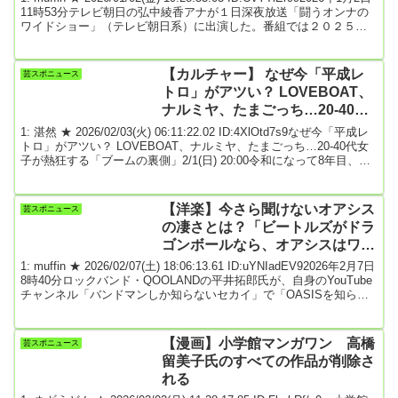
思った」
11時53分テレビ朝日の弘中綾香アナが１日深夜放送「闘うオンナの
ワイドショー」（テレビ朝日系）に出演した。番組では２０２５年
の出生数が６６万５０００人で過去最少を更新したことを取り上げ
た。２０２３年１１月に出産し、４月から保育園に預け、半年で仕
事復帰したという弘中アナは「『そんなに早くから預けるなんて』
【カルチャー】 なぜ今「平成レ
芸スポニュース
という人もいるけど、頑張ればイケます」と話した。「０歳から預
トロ」がアツい？ LOVEBOAT、
けて可哀想」など...
ナルミヤ、たまごっち…20-40代
女子が熱狂する「ブームの裏側」
1: 湛然 ★ 2026/02/03(火) 06:11:22.02 ID:4XlOtd7s9なぜ今「平成レ
トロ」がアツい？ LOVEBOAT、ナルミヤ、たまごっち…20-40代女
子が熱狂する「ブームの裏側」2/1(日) 20:00令和になって8年目、近
過去の平成がまぶしい。「平成レトロ」と呼ばれる平成カルチャー
再燃の波は2020年前後から広がり、かつてその時代を謳歌（おう
か）した女性たちを中心に高まって、2025年の新語・流行語大賞に
【洋楽】今さら聞けないオアシス
芸スポニュース
は「平成女児」がノミネートされるなど一般にも知られるようにな
の凄さとは？「ビートルズがドラ
っ...
ゴンボールなら、オアシスはワン
ピース」
1: muffin ★ 2026/02/07(土) 18:06:13.61 ID:uYNIadEV92026年2月7日
8時40分ロックバンド・QOOLANDの平井拓郎氏が、自身のYouTube
チャンネル「バンドマンしか知らないセカイ」で「OASISを知らん
人に分かるように説明する」と題した動画を公開。90年代の音楽シ
ーンを席巻したイギリスのロックバンド・オアシスの偉大さについ
て、独自の視点で解説した。動画内で平井氏は、オアシスの凄さを
【漫画】小学館マンガワン 高橋
芸スポニュース
日本の国民的漫画に例えて説明。「ビートルズをドラゴンボール
留美子氏のすべての作品が削除さ
と...
れる