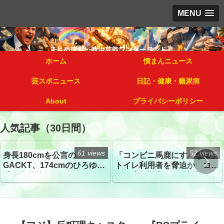
MENU
ホーム
憤まんニュース
芸スポニュース
日記・健康・糖尿病
About
プライバシーポリシー
人気記事（30日間）
61 views
52 views
身長180cmを公言の
「コンビニ馬鹿にすんなよ」
GACKT、174cmのひろゆき
トイレ利用者を脅迫か コン
氏と身長差“ほぼなし”でネッ
ビニ店経営者2人を逮捕
トざわつき イベントでの写
真が話題