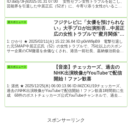
いた★4
ID:da0j73Fj92025.01.31 07:00 女性セブン女性トラブルを起こし、
芸能界を引退した中居正広（52才）に、今寄り添う女性がいること
が『女性セブン』の取材でわかった。昨年12月に『女性セブン』が
報じた中居の女性トラブルは、いまや個人のスキャンダルの範疇を
超え、テレビ局の経営の根幹を揺るがす社会問題に発展した。茫然
フジテレビに「女優を預けられな
芸スポニュース
自失の中居は家から一歩も出ることができず、引きこもり生活...
い」大手プロが出演拒否…中居正
広の女性トラブルで“蜜月関係”終
わりの動き
1: ひかり ★ 2025/02/11(火) 15:22:36.84 ID:p0irW9pB9 電撃引退し
た元SMAP中居正広氏（52）の女性トラブルで、75社以上のスポン
サー企業のCM撤退を余儀なくされ、港浩一前社長、嘉納修治前会長
が引責辞任する事態に発展しているフジテレビ。ここに来て、明る
みになったのが番組制作に欠かせない重要な取引先の“フジ離れ”だ。
略4月以降のCM契約の苦戦が伝えられる中で、支障を来たしている
【音楽】チェッカーズ、過去の
芸スポニュース
のが番組制作だ。今回、ある大手芸能プロダクションがフジテレビ
NHK出演映像がYouTubeで配信
のドラマなどへの出演...
開始！ファン歓喜
1: 湛然 ★ 2025/12/25(木) 06:00:13.96 ID:iMZCKLf19チェッカーズ、
過去のNHK出演映像がYouTubeで配信開始！ファン歓喜1時間前に生
成 68件のポストチェッカーズ公式YouTubeチャンネルで、過去の
NHKへの出演映像が配信が開始されました。紅白歌合戦の映像を皮
切りに、月1～2本のペースで2026年7月まで配信される予定です。こ
の発表を受け、ファンからは喜びや懐かしさを表現する投稿が多く
見られました。また、過去のライブ映像の配信に際し、メンバー交
代に関...
スポンサーリンク