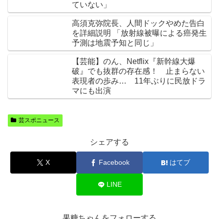
ていない」
高須克弥院長、人間ドックやめた告白
を詳細説明 「放射線被曝による癌発生
予測は地震予知と同じ」
【芸能】のん、Netflix『新幹線大爆
破』でも抜群の存在感！ 止まらない
表現者の歩み… 11年ぶりに民放ドラ
マにも出演
芸スポニュース
シェアする
X
Facebook
はてブ
LINE
果糖ちゃんをフォローする