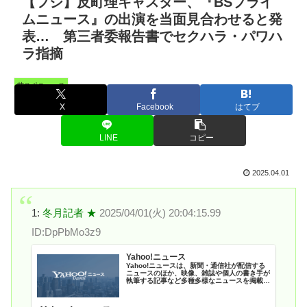
【フジ】反町理キャスター、『BSプライ
ムニュース』の出演を当面見合わせると発
表… 第三者委報告書でセクハラ・パワハ
ラ指摘
芸スポニュース
X
Facebook
はてブ
LINE
コピー
2025.04.01
1:
冬月記者 ★
2025/04/01(火) 20:04:15.99
ID:DpPbMo3z9
Yahoo!ニュース
Yahoo!ニュースは、新聞・通信社が配信する
ニュースのほか、映像、雑誌や個人の書き手が
執筆する記事など多種多様なニュースを掲載し
ています。