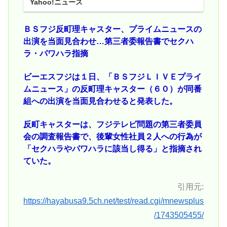
Yahoo!ニュース
ＢＳフジ反町理キャスター、プライムニュースの
出演を当面見合わせ…第三者委報告書でセクハ
ラ・パワハラ指摘
ビーエスフジは１日、「ＢＳフジＬＩＶＥプライ
ムニュース」の反町理キャスター（６０）が同番
組への出演を当面見合わせると発表した。
反町キャスターは、フジテレビ問題の第三者委員
会の調査報告書で、後輩女性社員２人への行為が
「セクハラやパワハラに該当し得る」と指摘され
ていた。
引用元:
https://hayabusa9.5ch.net/test/read.cgi/mnewsplus
/1743505455/