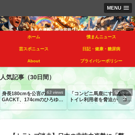
MENU
ホーム
憤まんニュース
芸スポニュース
日記・健康・糖尿病
About
プライバシーポリシー
人気記事（30日間）
63 views
52 views
身長180cmを公言の
「コンビニ馬鹿にすんなよ」
GACKT、174cmのひろゆき
トイレ利用者を脅迫か コン
氏と身長差“ほぼなし”でネッ
ビニ店経営者2人を逮捕
トざわつき イベントでの写
真が話題