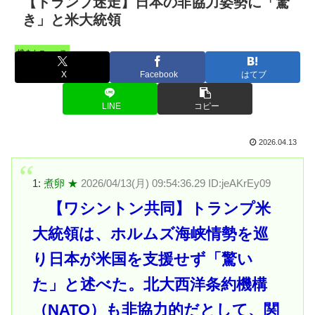
【トランプ迷走】日本の非協力姿勢に「驚
き」と米大統領
憤まんニュース
X
Facebook
はてブ
LINE
コピー
2026.04.13
1:
煮卵 ★
2026/04/13(月) 09:54:36.29 ID:jeAKrEy09
【ワシントン共同】トランプ米
大統領は、ホルムズ海峡情勢を巡
り日本が米国を支援せず「驚い
た」と述べた。北大西洋条約機構
（NATO）も非協力的だとして、関