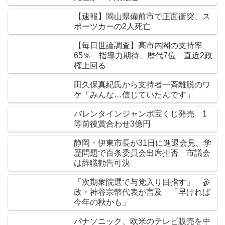
【速報】岡山県備前市で正面衝突、ス
ポーツカーの2人死亡
【毎日世論調査】高市内閣の支持率
65％ 指導力期待、歴代7位 直近2政
権上回る
田久保真紀氏から支持者一斉離脱のワ
ケ「みんな…信じていたんです」
バレンタインジャンボ宝くじ発売 1
等前後賞合わせ3億円
静岡・伊東市長が31日に進退会見、学
歴問題で百条委員会出席拒否 市議会
は辞職勧告可決
「次期衆院選で与党入り目指す」 参
政・神谷宗幣代表が言及 「早ければ
今年の秋かも」
パナソニック、欧米のテレビ販売を中