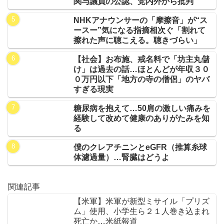
関与議員の公認、党内外から批判
NHKアナウンサーの「摩擦音」が“ス
ースー”気になる指摘相次ぐ「割れて
擦れた声に聴こえる。聴きづらい」
【社会】お布施、戒名料で「坊主丸儲
け」は過去の話…ほとんどが年収３０
０万円以下「地方の寺の僧侶」のヤバ
すぎる現実
糖尿病を抱えて…50肩の激しい痛みを
経験して改めて健康のありがたみを知
る
僕のクレアチニンとeGFR（推算糸球
体濾過量）…腎臓はどうよ
関連記事
【米軍】米軍が新型ミサイル「プリズ
ム」使用、小学生ら２１人巻き込まれ
死亡か…米紙報道