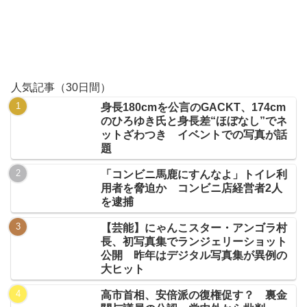
人気記事（30日間）
身長180cmを公言のGACKT、174cm
のひろゆき氏と身長差“ほぼなし”でネ
ットざわつき イベントでの写真が話
題
「コンビニ馬鹿にすんなよ」トイレ利
用者を脅迫か コンビニ店経営者2人
を逮捕
【芸能】にゃんこスター・アンゴラ村
長、初写真集でランジェリーショット
公開 昨年はデジタル写真集が異例の
大ヒット
高市首相、安倍派の復権促す？ 裏金