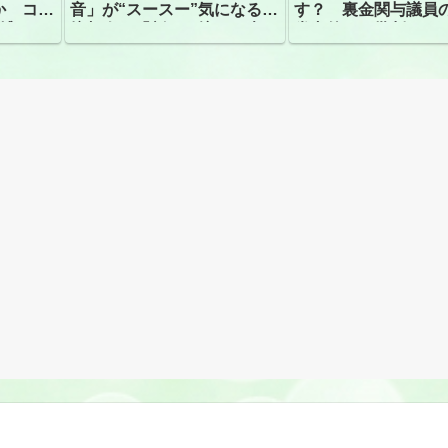
か コン
音」が“スースー”気になる指
す？ 裏金関与議員
捕
摘相次ぐ「割れて擦れた声に
党内外から批判
聴こえる。聴きづらい」