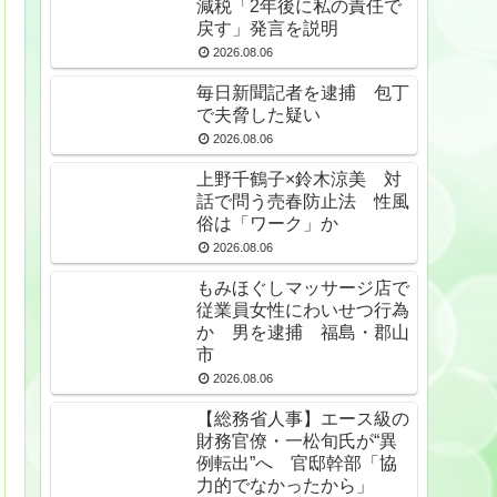
減税「2年後に私の責任で
戻す」発言を説明
2026.08.06
毎日新聞記者を逮捕 包丁
で夫脅した疑い
2026.08.06
上野千鶴子×鈴木涼美 対
話で問う売春防止法 性風
俗は「ワーク」か
2026.08.06
もみほぐしマッサージ店で
従業員女性にわいせつ行為
か 男を逮捕 福島・郡山
市
2026.08.06
【総務省人事】エース級の
財務官僚・一松旬氏が“異
例転出”へ 官邸幹部「協
力的でなかったから」