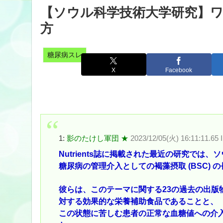
【ソウル科学技術大学研究】
方
糖尿病スレ
X
Facebook
1:
影のたけし軍団 ★
2023/12/05(火) 16:11:11.65 
Nutrients誌に掲載された最近の研究で
糖尿病の管理介入としての褐藻摂取 (BSC)
彼らは、このテーマに関する23の過去の出版物
対する効果的な栄養補助食品であることと、
この状態に苦しむ患者の正常な血糖値への介