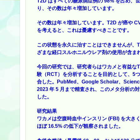
T2D はすべての糖尿病症例の 98% を占め、世
り、その数は年々増加しています。
その数は年々増加しています。T2D が癌や 
を考えると、これは憂慮すべきことです。
この状態を永久に治すことはできませんが、T
ざまな経口スルホニルウレア剤の使用が含ま
今回の研究では、研究者らはワカメと有益なT
験（RCT）を分析することを目的として、5
合した。PubMed、Google Scholar、Sc
2023 年 5 月まで精査され、このメタ分析の
した。
研究結果
ワカメは空腹時血中インスリン (FBI) を大き
ほぼ 16.5% の低下が観察されました。