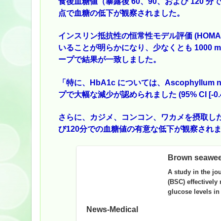
食後血糖値（暴露後 60、90、および 120
点で血糖の低下が観察されました。
インスリン抵抗性の恒常性モデル評価 (HOMA-
いることが明らかになり、少なくとも 1000
ープで結果が一致しました。
「特に、HbA1c については、Ascophyllum n
プで大幅な減少が認められました (95% CI [-0.433 (0.
さらに、カジメ、コンコン、ワカメを摂取した
び120分での血糖値の有意な低下が観察され
Brown seaweed
A study in the j
(BSC) effectively
glucose levels in 
News-Medical