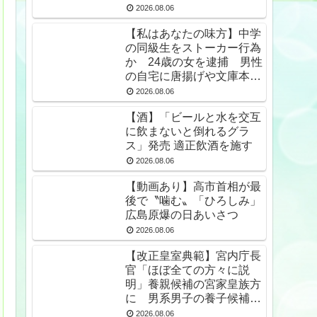
2026.08.06
【私はあなたの味方】中学
の同級生をストーカー行為
か 24歳の女を逮捕 男性
の自宅に唐揚げや文庫本な
ど繰り返し届ける / 兵庫県
2026.08.06
★2
【酒】「ビールと水を交互
に飲まないと倒れるグラ
ス」発売 適正飲酒を施す
2026.08.06
【動画あり】高市首相が最
後で〝噛む〟「ひろしみ」
広島原爆の日あいさつ
2026.08.06
【改正皇室典範】宮内庁長
官「ほぼ全ての方々に説
明」養親候補の宮家皇族方
に 男系男子の養子候補は
「把握せず」
2026.08.06