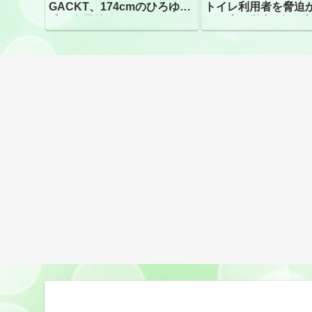
GACKT、174cmのひろゆき
トイレ利用者を脅迫
氏と身長差“ほぼなし”でネッ
ビニ店経営者2人を逮
トざわつき イベントでの写
真が話題