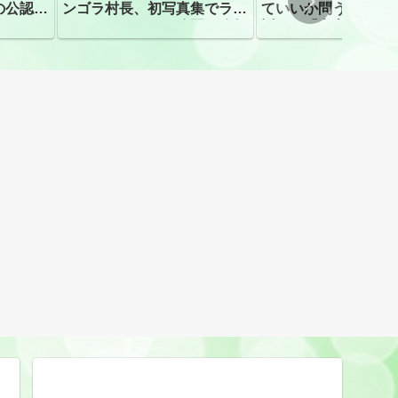
の公認、
ンゴラ村長、初写真集でラン
ていいか問う」 受
ジェリーショット公開 昨年
訴え！「高市自民に
はデジタル写真集が異例の大
ヒット