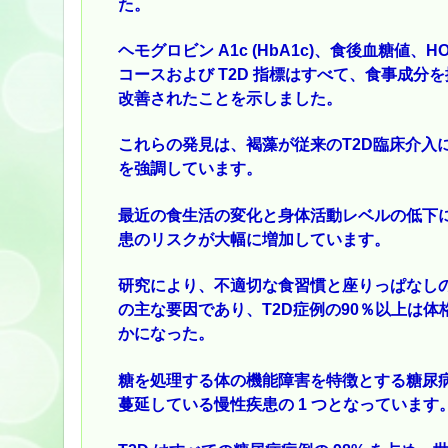
た。
ヘモグロビン A1c (HbA1c)、食後血糖値、H
コースおよび T2D 指標はすべて、食事成
改善されたことを示しました。
これらの発見は、褐藻が従来のT2D臨床介入
を強調しています。
最近の食生活の変化と身体活動レベルの低下に
患のリスクが大幅に増加しています。
研究により、不適切な食習慣と座りっぱなしの
の主な要因であり、T2D症例の90％以上は体
かになった。
糖を処理する体の機能障害を特徴とする糖尿病は
蔓延している慢性疾患の 1 つとなっています