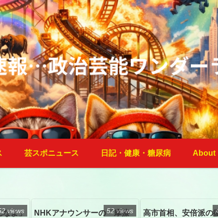
ス
芸スポニュース
日記・健康・糖尿病
About
52 views
52 views
んなよ」
NHKアナウンサーの「摩擦
高市首相、安倍派の