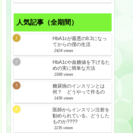
人気記事（全期間）
HbA1cが最悪の8.3になっ
てからの僕の生活
2424 views
HbA1cや血糖値を下げるた
めの実に簡単な方法
1598 views
糖尿病のインスリンとは
何？ どうやって作るの
1436 views
医師からインスリン注射を
勧められている。どうした
ものか????
1135 views