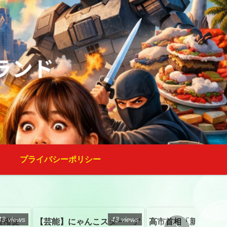
プライバシーポリシー
43 views
43 views
復権促
【芸能】にゃんこスター・ア
高市首相「新たな国