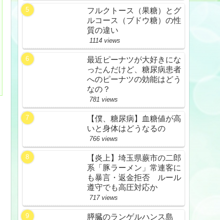
フルクトース（果糖）とグ
ルコース（ブドウ糖）の性
質の違い
1114 views
最近ピーナツが大好きにな
ったんだけど、糖尿病患者
へのピーナツの効能はどう
なの？
781 views
【僕、糖尿病】血糖値が高
いと身体はどうなるの
766 views
【炎上】埼玉県蕨市の二郎
系「豚ラーメン」常連客に
も暴言・返金拒否 ルール
遵守でも高圧対応か
717 views
膵臓のランゲルハンス島