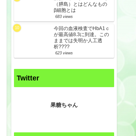
（膵島）とはどんなもの
β細胞とは
683 views
今回の血液検査でHbA1ｃ
が最高値8.3に到達。この
ままでは失明か人工透
析????
623 views
Twitter
果糖ちゃん