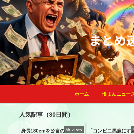
ホーム
憤まんニュー
人気記事（30日間）
58 views
身長180cmを公言の
「コンビニ馬鹿にす