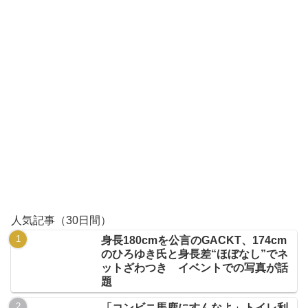
人気記事（30日間）
身長180cmを公言のGACKT、174cm
のひろゆき氏と身長差“ほぼなし”でネ
ットざわつき イベントでの写真が話
題
「コンビニ馬鹿にすんなよ」トイレ利