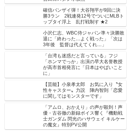
確信バンザイ弾！大谷翔平が9回に決
勝3ラン 2戦連発12号でついにMLBト
ップタイ浮上 乱打戦制す ★2
小沢仁志、WBC侍ジャパン準々決勝敗
退に「終わった…よく戦った」「次は
3年後 監督は代えてくれ…」
「台湾も迷惑だと言っている」フジ
「ホンマでっか」出演の早大名誉教授
が高市首相発言に「日本はやばいこと
に」
【芸能】小泉孝太郎 お気に入り〝女
性キャスター〟力説 陣内智則「恋愛
に関してはモンスターです」
「アムロ、おかえり」の声が殺到！声
優・古谷徹の新録ボイス響く『機動戦
士ガンダム 閃光のハサウェイ キルケー
の魔女』特別PV公開