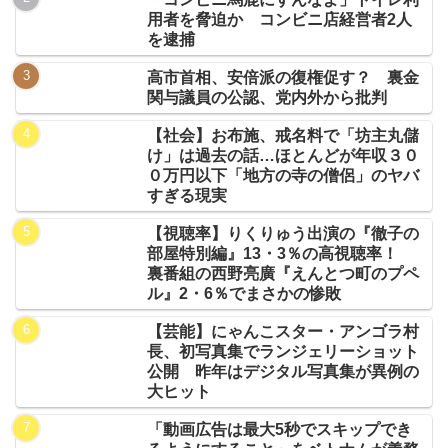
用者を脅迫か コンビニ店経営者2人
を逮捕
高市首相、安倍派の復権促す？ 裏金
関与議員の公認、党内外から批判
【社会】お布施、戒名料で「坊主丸儲
け」は過去の話…ほとんどが年収３０
０万円以下「地方の寺の僧侶」のヤバ
すぎる現実
【視聴率】りくりゅう出演の『徹子の
部屋特別編』13・3％の高視聴率！
裏番組の西野亮廣『えんとつ町のプペ
ル』2・6％でまさかの惨敗
【芸能】にゃんこスター・アンゴラ村
長、初写真集でランジェリーショット
公開 昨年はデジタル写真集が異例の
大ヒット
「動画広告は最大5秒でスキップでき