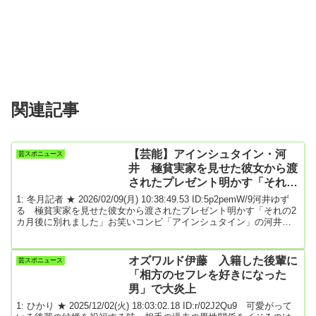
関連記事
【芸能】アインシュタイン・河
芸スポニュース
井 極貧実家を見せた彼女から渡
されたプレゼント明かす「それの
2カ月後に別れました」
1: 冬月記者 ★ 2026/02/09(月) 10:38:49.53 ID:5p2pemW/9河井ゆず
る 極貧実家を見せた彼女から渡されたプレゼント明かす「それの2
カ月後に別れました」お笑いコンビ「アインシュタイン」の河井ゆ
ずる（45）が、8日放送のニッポン放送「明石家さんま オールニッ
ポンお願い！リクエスト」（後6・00）に出演。20歳の頃に交際して
いた彼女との思い出を語った。明石家さんまから「どういうタイプ
オズワルド伊藤 入籍した後輩に
芸スポニュース
の人が好きやねん、ほんまに？」と聞かれた河井は「いわゆる昭和
「相方のセフレを好きになった
っぽいみたいな。古風な感...
男」で大炎上
1: ひかり ★ 2025/12/02(火) 18:03:02.18 ID:r/02J2Qu9 可愛がって