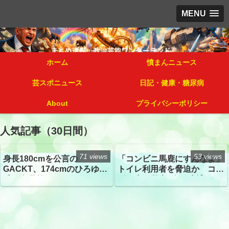
MENU
ホーム
憤まんニュース
芸スポニュース
日記・健康・糖尿病
About
プライバシーポリシー
人気記事（30日間）
71 views
53 views
身長180cmを公言の
「コンビニ馬鹿にすんなよ」
GACKT、174cmのひろゆき
トイレ利用者を脅迫か コン
氏と身長差“ほぼなし”でネッ
ビニ店経営者2人を逮捕
トざわつき イベントでの写
真が話題