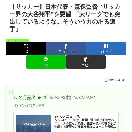
【サッカー】日本代表・森保監督 “サッカ
ー界の大谷翔平”を要望 「大リーグでも突
出しているような。そういう力のある選
手」
芸スポニュース
X
Facebook
はてブ
LINE
コピー
2025.04.04
1:
冬月記者 ★
2025/04/03(木) 23:32:02.92
ID:7NnOU1hR9
Yahoo!ニュース
Yahoo!ニュースは、新聞・通信社が配信する
ニュースのほか、映像、雑誌や個人の書き手が
執筆する記事など多種多様なニュースを掲載し
ています。