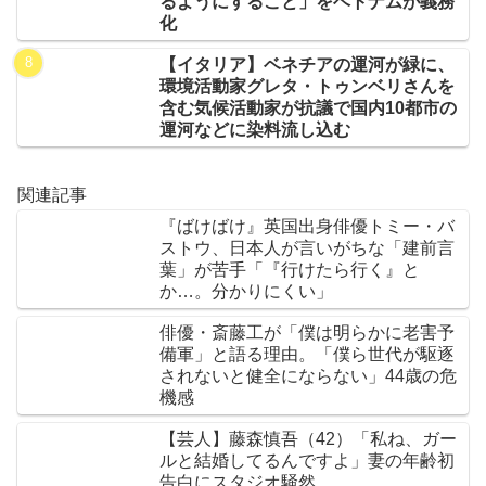
るようにすること」をベトナムが義務
化
【イタリア】ベネチアの運河が緑に、
環境活動家グレタ・トゥンベリさんを
含む気候活動家が抗議で国内10都市の
運河などに染料流し込む
関連記事
『ばけばけ』英国出身俳優トミー・バ
ストウ、日本人が言いがちな「建前言
葉」が苦手「『行けたら行く』と
か…。分かりにくい」
俳優・斎藤工が「僕は明らかに老害予
備軍」と語る理由。「僕ら世代が駆逐
されないと健全にならない」44歳の危
機感
【芸人】藤森慎吾（42）「私ね、ガー
ルと結婚してるんですよ」妻の年齢初
告白にスタジオ騒然