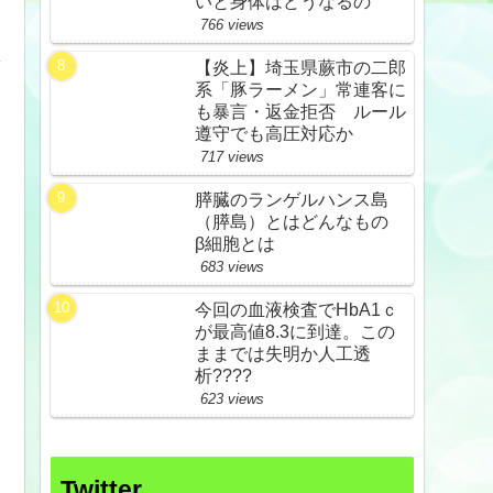
いと身体はどうなるの
766 views
な
【炎上】埼玉県蕨市の二郎
系「豚ラーメン」常連客に
も暴言・返金拒否 ルール
遵守でも高圧対応か
717 views
膵臓のランゲルハンス島
（膵島）とはどんなもの
β細胞とは
683 views
今回の血液検査でHbA1ｃ
が最高値8.3に到達。この
ままでは失明か人工透
析????
623 views
Twitter