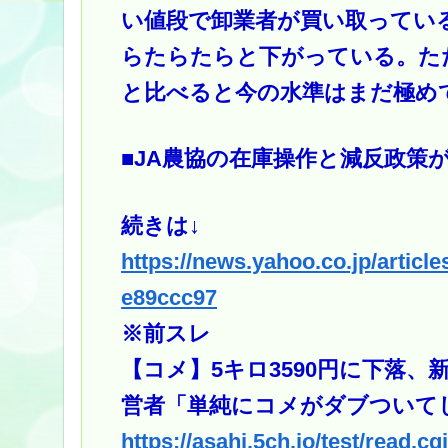
い値段で卸業者が買い取ってい
らたらたらと下がっている。ただ
と比べると今の水準はまだ極め
■JA農協の在庫操作と減反政策
続きは↓
https://news.yahoo.co.jp/arti
e89ccc97
※前スレ
【コメ】5キロ3590円に下落、
営者「単純にコメがダブついてし
https://asahi.5ch.io/test/read.