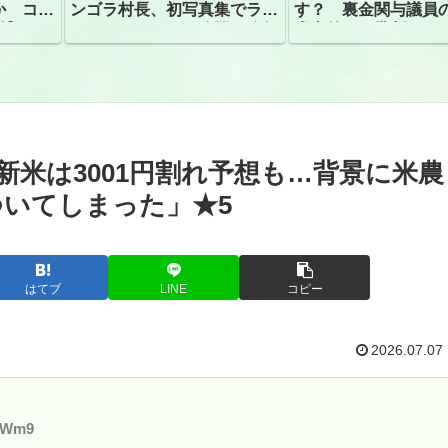
か コン
ンゴラ村長、初写真集でラン
す？ 裏金関与議員
捕
ジェリーショット公開 昨年
党内外から批判
はデジタル写真集が異例の大
ヒット
、新米は3001円割れ予想も…背景に米農
いてしまった」★5
はてブ
LINE
コピー
2026.07.07
taWm9