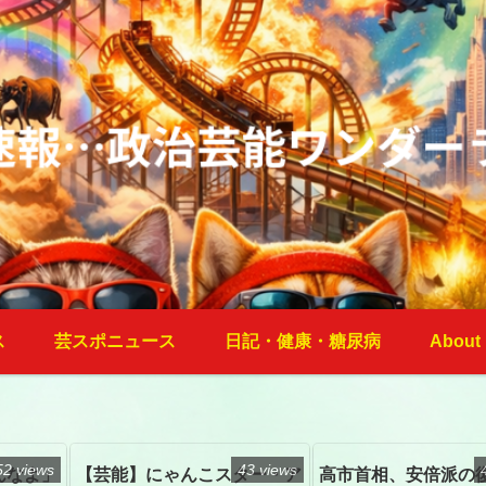
ス
芸スポニュース
日記・健康・糖尿病
About
52 views
43 views
んなよ」
【芸能】にゃんこスター・ア
高市首相、安倍派の