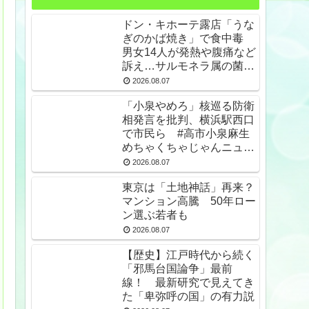
ドン・キホーテ露店「うな
ぎのかば焼き」で食中毒
男女14人が発熱や腹痛など
訴え…サルモネラ属の菌検
出
2026.08.07
「小泉やめろ」核巡る防衛
相発言を批判、横浜駅西口
で市民ら #高市小泉麻生
めちゃくちゃじゃんニュー
スdeプロテスト
2026.08.07
東京は「土地神話」再来？
マンション高騰 50年ロー
ン選ぶ若者も
2026.08.07
【歴史】江戸時代から続く
「邪馬台国論争」最前
線！ 最新研究で見えてき
た「卑弥呼の国」の有力説