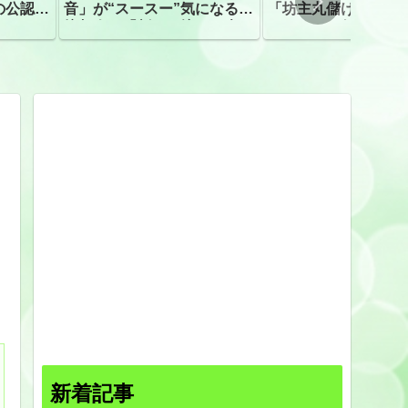
の公認、
音」が“スースー”気になる指
「坊主丸儲け」は過
摘相次ぐ「割れて擦れた声に
ほとんどが年収３０
聴こえる。聴きづらい」
下「地方の寺の僧侶
すぎる現実
新着記事