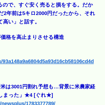
るので、すぐ安く売ると損をする。だか
2年前は5キロ2000円だったから、それ
て高い」と話す。
が価格を高止まりさせる構造
cles/93a148a9a6804d5a93d16cb58106cd4d
新米は3001円割れ予想も…背景に米農家経
まった」★4 [ぐれ★]
cgi/newsplus/1783377789/