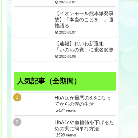
倒産も発生
2026.08.07
【イオンモール熊本爆発事
故】「本当のことを…」遺
族語る
2026.08.07
【速報】れいわ新選組、
「いのちの党」に党名変更
2026.08.06
人気記事（全期間）
HbA1cが最悪の8.3になっ
てからの僕の生活
2424 views
HbA1cや血糖値を下げるた
めの実に簡単な方法
1598 views