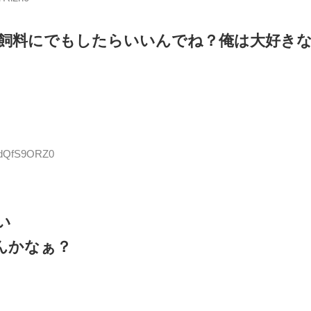
飼料にでもしたらいいんでね？俺は大好き
D:dQfS9ORZ0
い
んかなぁ？