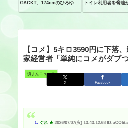
GACKT、174cmのひろゆき
トイレ利用者を脅迫
氏と身長差“ほぼなし”でネッ
ビニ店経営者2人を逮
トざわつき イベントでの写
真が話題
【コメ】5キロ3590円に下落
家経営者「単純にコメがダブつ
憤まんニュース
X
Facebook
1:
ぐれ ★
2026/07/07(火) 13:43:12.68 ID:uCO5