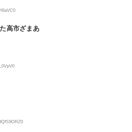
5P/6aVC0
した高市ざまあ
0L0VpV0
D:dQfS9ORZ0