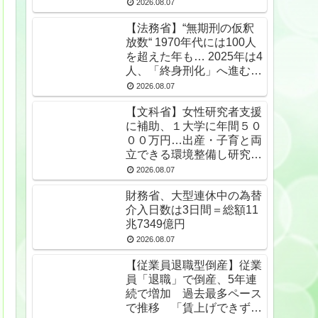
2026.08.07
【法務省】“無期刑の仮釈
放数“ 1970年代には100人
を超えた年も… 2025年は4
人、「終身刑化」へ進む
無期受刑者は24年末で
2026.08.07
1650人★2
【文科省】女性研究者支援
に補助、１大学に年間５０
００万円…出産・子育と両
立できる環境整備し研究力
底上げ
2026.08.07
財務省、大型連休中の為替
介入日数は3日間＝総額11
兆7349億円
2026.08.07
【従業員退職型倒産】従業
員「退職」で倒産、5年連
続で増加 過去最多ペース
で推移 「賃上げできず」