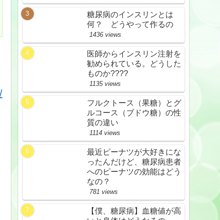
糖尿病のインスリンとは
何？ どうやって作るの
1436 views
医師からインスリン注射を
勧められている。どうした
ものか????
1135 views
/
フルクトース（果糖）とグ
ルコース（ブドウ糖）の性
質の違い
1114 views
最近ピーナツが大好きにな
ったんだけど、糖尿病患者
へのピーナツの効能はどう
なの？
781 views
【僕、糖尿病】血糖値が高