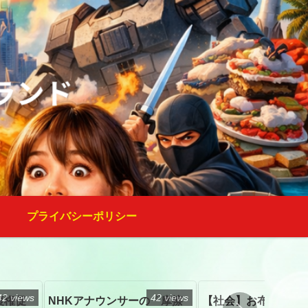
プライバシーポリシー
42 views
42 views
復権促
NHKアナウンサーの「摩擦
【社会】お布施、戒