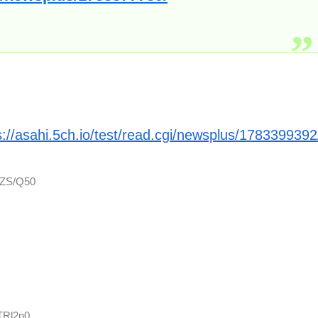
s://asahi.5ch.io/test/read.cgi/newsplus/1783399392
pZS/Q50
TRl2n0