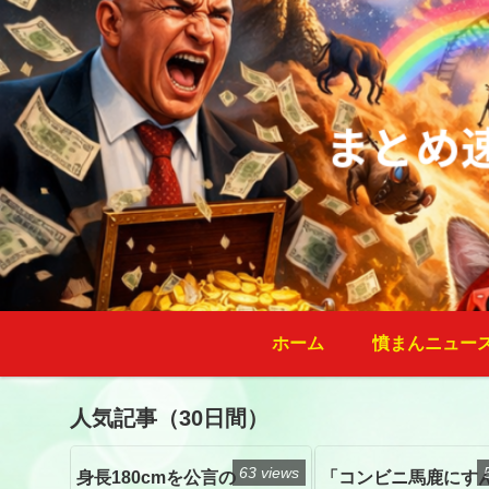
ホーム
憤まんニュー
人気記事（30日間）
63 views
身長180cmを公言の
「コンビニ馬鹿にす