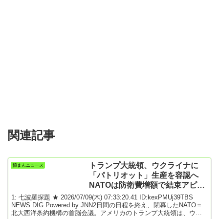
関連記事
トランプ大統領、ウクライナに
憤まんニュース
「パトリオット」生産を容認へ
NATOは防衛費増額で結束アピー
ル
1: 七波羅探題 ★ 2026/07/09(木) 07:33:20.41 ID:kexPMUj39TBS
NEWS DIG Powered by JNN2日間の日程を終え、閉幕したNATO＝
北大西洋条約機構の首脳会議。アメリカのトランプ大統領は、ウク