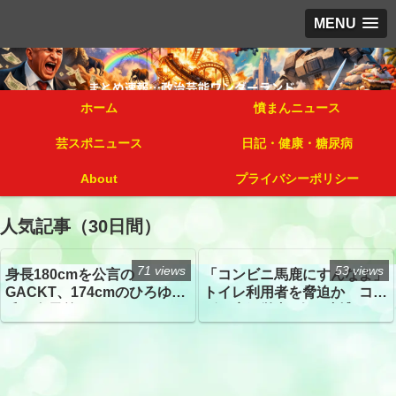
MENU
ホーム
憤まんニュース
芸スポニュース
日記・健康・糖尿病
About
プライバシーポリシー
人気記事（30日間）
71 views
53 views
身長180cmを公言の
「コンビニ馬鹿にすんなよ」
GACKT、174cmのひろゆき
トイレ利用者を脅迫か コン
氏と身長差“ほぼなし”でネッ
ビニ店経営者2人を逮捕
トざわつき イベントでの写
真が話題