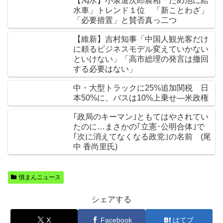
【渇水】小泉進次郎農相「ため池に給
水車」トレンド１位 「新ことわざ」
「必要措置」と賛否真っ二つ
【維新】吉村知事「中国人観光客だけ
に頼るビジネスモデル変えていかない
といけない」「高市総理の発言は撤回
する必要はない」
中・大型トラックに25%追加関税 日
本50%に、バスは10%上乗せ―米政権
｢政局のキーマン｣ともてはやされてい
たのに…まさかの｢立憲･公明合体｣で
｢次に消えてなくなる政党｣の名前 (尾
中 香尚里氏)
憤まんニュース
シェアする
X
Facebook
はてブ