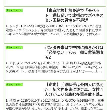
ライナ側にアメリカ製防空システム「パトリオット」のライセンス
生産を認める考えを示しました。加賀記者の報告です。アメリカ
トランプ大統領「彼ら（ウクライナ）に『パトリオット』を作る権
【東京地検】無免許で「モペッ
憤まんニュース
利を与える。その作り方を、私たちは彼らに教えるつもりだ」ゼレ
ト」運転疑いで逮捕のウズベキス
ンスキー大...
タン国籍の男性を不起訴
1: シャチ ★ 2025/06/10(火) 22:08:38.82 ID:mXhoOeS09ペダル付き
電動バイク「モペット」を無免許で運転したとして逮捕されたウズ
ベキスタン国籍の30代の男性について、東京地検はきょう付で不起
訴処分としました。東京地検は不起訴の理由を明らかにしていませ
ん。6/10(火) 21:16配信 TBS NEWS DIG Powered by JNN引用元:
3: 名無しどんぶらこ 2025/06/10(火) 22:09:17.61 ID:Jz9SGiZc0さす
パンダ再来日で中国に働きかけは
憤まんニュース
が俺たちの...
「必要ない」70% 朝日世論調査
★2
1: ぐれ ★ 2025/12/22(月) 20:04:53.14 ID:tWO8DdIX9調査期間:12月
20,21日※朝日新聞有料記事松井望美 2025年12月21日 21時35分パ
ンダ再来日へ、政府は中国側に働きかけたほうがよいか――。上野
動物園のパンダが来年1月に中国へ返還され、日本にパンダがいなく
なる見通しであることを踏まえ、朝日新聞社が12月20、21日に実施
した全国世論調査（電話）でそう尋ねたところ、「その必要はな
【逆走】「運転手は外国人に見え
憤まんニュース
い」が70%にのぼった。「働きかけたほうがよい」は26%だった。
た」新名神高速に逆走車、女性４
【そ...
人けが…６台絡む多重事故も逃走
中
1: 樽悶 ★ 2025/05/19(月) 08:17:49.17 ID:RsQXQhic918日午前、三重
県の新名神高速道路下り線で車が逆走し、避けようとした車など6台
が絡む事故が起きました。4人がけがをしましたが、逆走した車は現