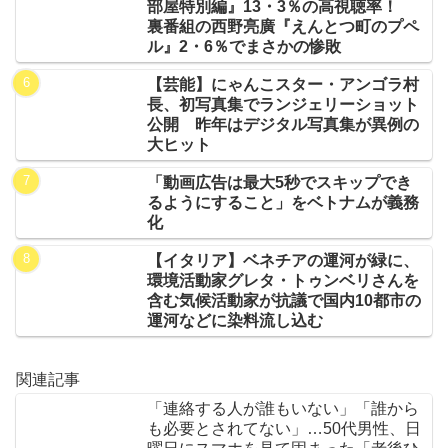
部屋特別編』13・3％の高視聴率！
裏番組の西野亮廣『えんとつ町のプペ
ル』2・6％でまさかの惨敗
【芸能】にゃんこスター・アンゴラ村
長、初写真集でランジェリーショット
公開 昨年はデジタル写真集が異例の
大ヒット
「動画広告は最大5秒でスキップでき
るようにすること」をベトナムが義務
化
【イタリア】ベネチアの運河が緑に、
環境活動家グレタ・トゥンベリさんを
含む気候活動家が抗議で国内10都市の
運河などに染料流し込む
関連記事
「連絡する人が誰もいない」「誰から
も必要とされてない」…50代男性、日