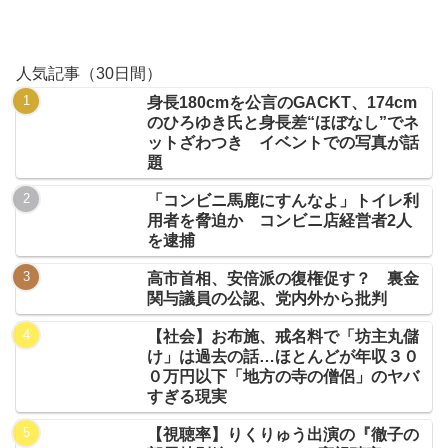
人気記事（30日間）
身長180cmを公言のGACKT、174cm
のひろゆき氏と身長差“ほぼなし”でネ
ットざわつき イベントでの写真が話
題
「コンビニ馬鹿にすんなよ」トイレ利
用者を脅迫か コンビニ店経営者2人
を逮捕
高市首相、安倍派の復権促す？ 裏金
関与議員の公認、党内外から批判
【社会】お布施、戒名料で「坊主丸儲
け」は過去の話…ほとんどが年収３０
０万円以下「地方の寺の僧侶」のヤバ
すぎる現実
【視聴率】りくりゅう出演の『徹子の