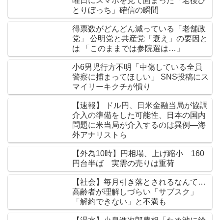
曜日にスマホを見て固まった「老後ひ
とりぼっち」確信の瞬間
得票数がどんどん減っている「老舗政
党」 公明党と共産党「衰え」の要因と
は 「このままでは参院選は…」
小6男児行方不明「中傷している全員
警察に捕まってほしい」 SNS投稿にス
マイリーキクチが憤り
【速報】 ドル円、日米金融当局が協調
介入の準備をした可能性、日本の国内
問題に米当局が介入するのは異例―海
外アナリストら
【外為10時】円相場、上げ縮小 160
円台半ば 実需の売りは重荷
【社会】毎月引き落とされるなんて…
高齢者が理解しづらい「サブスク」
「解約できない」と不満も