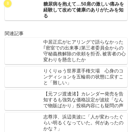
糖尿病を抱えて…50肩の激しい痛みを
経験して改めて健康のありがたみを知
る
関連記事
中居正広がヒアリングで語らなかった
｢密室での出来事｣第三者委員会からの
守秘義務解除の依頼を拒否､被害者の心
変わりを懸念したか
りくりゅう世界選手権欠場 心身のコ
ンディションを五輪前の状態に戻すこ
と「難しい」
【元フジ渡邊渚】カレンダー発売を告
知するも強気な価格設定が波紋「なん
で物販ばかり」投稿内容にも疑問の声
志尊淳、浜辺美波に「人が変わったぐ
らい明るくなっていた。何があったの
かな？」