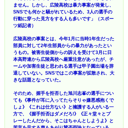
ません。しかし、広陵高校は暴力事案が発覚し、
SNSでも何かと騒がれているため、3人の選手の
行動に穿った見方をする人も多いです」（スポー
ツ紙記者）
広陵高校の事案とは、今年1月に当時1年生だった
部員に対して2年生部員からの暴力があったとい
うもの。被害生徒側からの訴えを受けて3月に日
本高野連から広陵高校へ厳重注意があったが、チ
ームや加害生徒と思われる選手は甲子園出場を辞
退していない。SNSではこの事案が拡散され、大
きな話題となっていた。
そのため、握手を拒否した旭川志峯の選手につい
ても《事件が耳に入ってたらそりゃ嫌悪感抱くで
しょ》《これは仕方ない》と擁護する人がいる一
方で、《握手拒否はダメだろ!》《正々堂々とプ
レーしたんだから、そこはちゃんとしようよ》と
苦言を呈する声もあがり賛否両論となっている。