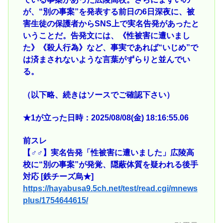
が、“別の事案”を発表する前日の6日深夜に、被
害生徒の保護者からSNS上で実名告発があったと
いうことだ。告発文には、《性被害に遭いまし
た》《殺人行為》など、事実であれば“いじめ”で
は済まされないような言葉がずらりと並んでい
る。
（以下略、続きはソースでご確認下さい）
★1が立った日時：2025/08/08(金) 18:16:55.06
前スレ
【♂♂】実名告発「性被害に遭いました」広陵高
校に“別の事案”が発覚、隠蔽体質を疑われる後手
対応 [鉄チーズ烏★]
https://hayabusa9.5ch.net/test/read.cgi/mnews
plus/1754644615/