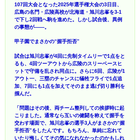
107回大会となった2025年選手権大会の3日目、
広島の名門・広陵高校が北海道・旭川志峯を3-1
で下し2回戦へ駒を進めた。しかし試合後、異例
の事態が――。
甲子園でまさかの“握手拒否”
試合は旭川志峯が4回に先制タイムリーで1点をと
るも、4回ツーアウトから広陵のスリーベースヒ
ットで守備を乱され同点に。さらに6回、広陵が1
アウト一、三塁のチャンスに犠牲フライで1点追
加、7回にも1点を加えてそのまま逃げ切り勝利を
掴んだ。
「問題はその後、両チーム整列しての挨拶時に起
こりました。通常なら互いの健闘を称えて握手を
交わす場面で、旭川志峯の選手3人がまさかの“握
手拒否”をしたんです。もちろん、単純に忘れて
いたり悔しくてその気になれなかったのかもしれ