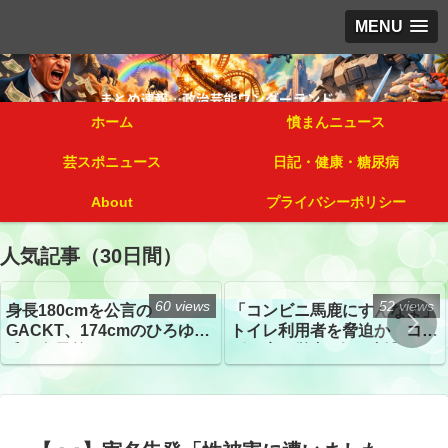
MENU
ホーム
憤まんニュース
芸スポニュース
日記・健康・糖尿病
About
プライバシーポリシー
人気記事（30日間）
60 views
52 views
身長180cmを公言の
「コンビニ馬鹿にすんなよ」
GACKT、174cmのひろゆき
トイレ利用者を脅迫か コン
氏と身長差“ほぼなし”でネッ
ビニ店経営者2人を逮捕
トざわつき イベントでの写
真が話題