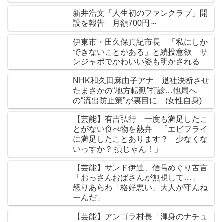
新井浩文「人生初のファンクラブ」開
設を報告 月額700円～
伊東市・田久保真紀市長 「私にしか
できないことがある」と続投意欲 サ
ンジャポでかわいい姿も明かされる
NHK和久田麻由子アナ 退社決断させ
たまさかの“地方転勤”打診…他局へ
の“流出防止策”が裏目に (女性自身)
【芸能】有吉弘行 一度も満足したこ
とがない食べ物を熱弁 「エビフライ
に満足したことあります？ 少なくな
いっすか？ 損じゃん！」
【芸能】サンド伊達、信号めぐり苦言
「おっさんおばさんが無視して…」
怒りあらわ「格好悪い、大人が守んね
ーんだ」
【芸能】アンゴラ村長「渾身のナチュ