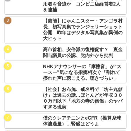
用者を脅迫か コンビニ店経営者2人
を逮捕
【芸能】にゃんこスター・アンゴラ村
長、初写真集でランジェリーショット
公開 昨年はデジタル写真集が異例の
大ヒット
高市首相、安倍派の復権促す？ 裏金
関与議員の公認、党内外から批判
NHKアナウンサーの「摩擦音」が“ス
ースー”気になる指摘相次ぐ「割れて
擦れた声に聴こえる。聴きづらい」
【社会】お布施、戒名料で「坊主丸儲
け」は過去の話…ほとんどが年収３０
０万円以下「地方の寺の僧侶」のヤバ
すぎる現実
僕のクレアチニンとeGFR（推算糸球
体濾過量）…腎臓はどうよ