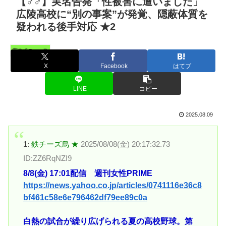
【♂♂】実名告発「性被害に遭いました」
広陵高校に“別の事案”が発覚、隠蔽体質を
疑われる後手対応 ★2
芸スポニュース
X
Facebook
はてブ
LINE
コピー
2025.08.09
1:
鉄チーズ烏 ★
2025/08/08(金) 20:17:32.73
ID:ZZ6RqNZI9
8/8(金) 17:01配信 週刊女性PRIME
https://news.yahoo.co.jp/articles/0741116e36c8
bf461c58e6e796462df79ee89c0a
白熱の試合が繰り広げられる夏の高校野球。第