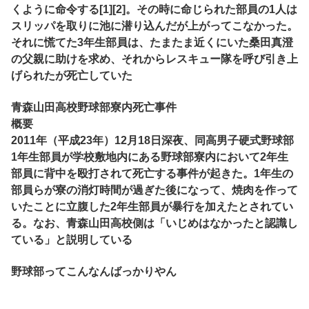
くように命令する[1][2]。その時に命じられた部員の1人は
スリッパを取りに池に潜り込んだが上がってこなかった。
それに慌てた3年生部員は、たまたま近くにいた桑田真澄
の父親に助けを求め、それからレスキュー隊を呼び引き上
げられたが死亡していた
青森山田高校野球部寮内死亡事件
概要
2011年（平成23年）12月18日深夜、同高男子硬式野球部
1年生部員が学校敷地内にある野球部寮内において2年生
部員に背中を殴打されて死亡する事件が起きた。1年生の
部員らが寮の消灯時間が過ぎた後になって、焼肉を作って
いたことに立腹した2年生部員が暴行を加えたとされてい
る。なお、青森山田高校側は「いじめはなかったと認識し
ている」と説明している
野球部ってこんなんばっかりやん