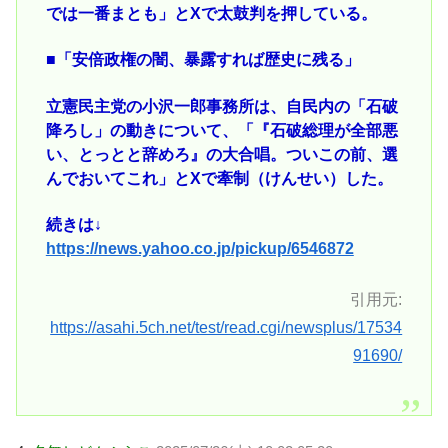
では一番まとも」とXで太鼓判を押している。
■「安倍政権の闇、暴露すれば歴史に残る」
立憲民主党の小沢一郎事務所は、自民内の「石破
降ろし」の動きについて、「『石破総理が全部悪
い、とっとと辞めろ』の大合唱。ついこの前、選
んでおいてこれ」とXで牽制（けんせい）した。
続きは↓
https://news.yahoo.co.jp/pickup/6546872
引用元:
https://asahi.5ch.net/test/read.cgi/newsplus/17534
91690/