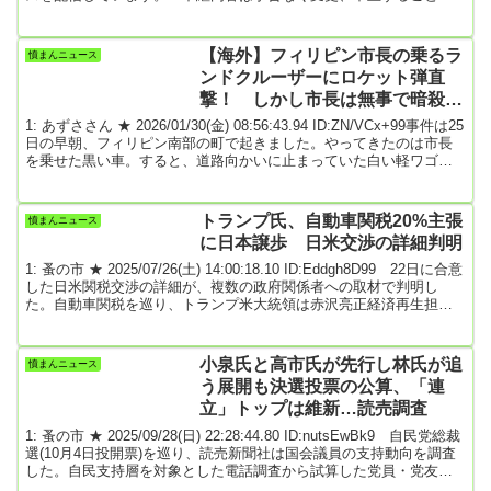
ございます。引用元: 2: 名無しどんぶらこ 2026/07/29(水)
16:40:39.92 ID:+gKNnvL40東京なんてのは自分では何も生み出せな
い、日本の足を引っ張ってる元凶なんだよその自覚くらいは持たな
【海外】フィリピン市長の乗るラ
憤まんニュース
いと。東京の産業構造を見りゃ分かるだろ。ほぼ第三次産業つ...
ンドクルーザーにロケット弾直
撃！ しかし市長は無事で暗殺失
敗(※動画あり)
1: あずささん ★ 2026/01/30(金) 08:56:43.94 ID:ZN/VCx+99事件は25
日の早朝、フィリピン南部の町で起きました。やってきたのは市長
を乗せた黒い車。すると、道路向かいに止まっていた白い軽ワゴン
車から1人の男が降ります。なんと、その手にはロケットランチャー
が…。そして、ロケット弾が直撃。現地メディアによりますと、こ
の車は防弾仕様。ボディーガード2人が負傷したものの、市長は無事
トランプ氏、自動車関税20%主張
憤まんニュース
でした。2日後、市のSNSには笑顔を浮かべるアンパトゥアン市長の
に日本譲歩 日米交渉の詳細判明
写真が。実はこの人、暗殺...
1: 蚤の市 ★ 2025/07/26(土) 14:00:18.10 ID:Eddgh8D99 22日に合意
した日米関税交渉の詳細が、複数の政府関係者への取材で判明し
た。自動車関税を巡り、トランプ米大統領は赤沢亮正経済再生担当
相との会談で、20％までしか引き下げられないと主張。赤沢氏は米
国への投資額や利益配分の積み増しなどで譲歩し、15％での合意に
こぎつけたが、日本側が要求した「相互関税」の10％までの引き下
小泉氏と高市氏が先行し林氏が追
憤まんニュース
げは通らないなど、トランプ氏に押し込まれる場面も目立った。赤
う展開も決選投票の公算、「連
沢氏は会談で、トランプ米政権...
立」トップは維新…読売調査
1: 蚤の市 ★ 2025/09/28(日) 22:28:44.80 ID:nutsEwBk9 自民党総裁
選(10月4日投開票)を巡り、読売新聞社は国会議員の支持動向を調査
した。自民支持層を対象とした電話調査から試算した党員・党友票
と合わせると、上位2人による決選投票となる公算が大きく、小泉進