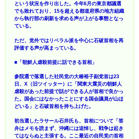
という状況を作り出した。今年6月の東京都議選
でも敗れており、15を超える都道府県の地方組織
から執行部の刷新を求める声が上がる事態となっ
ている。
ただ、党外ではリベラル派を中心に石破首相を再
評価する声が高まっている。
■「朝鮮人虐殺前提に話できる首相」
参院選で落選した社民党の大椿裕子副党首は23
日、X（旧ツイッター）に「関東大震災の朝鮮人
虐殺があった前提で話ができる人が首相で良かっ
た。国会にはなかったことにする国会議員が山ほ
どいる」と石破首相を持ち上げた。
初当選したラサール石井氏も、首相について「答
弁はメモを読まず、沖縄には追悼し、戦争は起き
てはならぬと主張する。ここ最近の自民党の首相