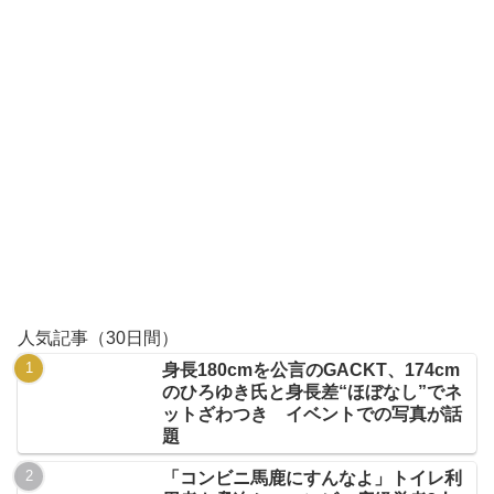
人気記事（30日間）
身長180cmを公言のGACKT、174cm
のひろゆき氏と身長差“ほぼなし”でネ
ットざわつき イベントでの写真が話
題
「コンビニ馬鹿にすんなよ」トイレ利