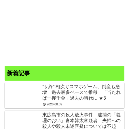
新着記事
”サ終” 相次ぐスマホゲーム、倒産も急
増 過去最多ペースで推移 「当たれ
ば一攫千金」過去の時代に ★3
2026.08.09
東広島市の殺人放火事件 逮捕の「義
理のおい」倉本幹太容疑者 夫婦への
殺人や殺人未遂容疑については不起