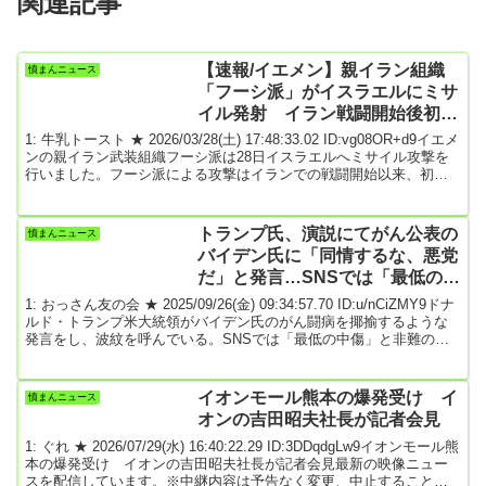
関連記事
【速報/イエメン】親イラン組織
憤まんニュース
「フーシ派」がイスラエルにミサ
イル発射 イラン戦闘開始後初
ホルムズ海峡に続き紅海にも影響
1: 牛乳トースト ★ 2026/03/28(土) 17:48:33.02 ID:vg08OR+d9イエメ
の恐れ
ンの親イラン武装組織フーシ派は28日イスラエルへミサイル攻撃を
行いました。フーシ派による攻撃はイランでの戦闘開始以来、初め
てで今後、紅海での船舶攻撃を再開させた場合、海上輸送がさらに
混乱するおそれがあります。イエメンの親イラン武装組織フーシ派
は28日イスラエル南部に対し弾道ミサイルで攻撃したと発表しまし
トランプ氏、演説にてがん公表の
憤まんニュース
た。イランでの戦闘開始以降フーシ派による攻撃は初めてです。フ
バイデン氏に「同情するな、悪党
ーシ派は声明でイスラエルによる...
だ」と発言…SNSでは「最低の中
傷」と非難の声
1: おっさん友の会 ★ 2025/09/26(金) 09:34:57.70 ID:u/nCiZMY9ドナ
ルド・トランプ米大統領がバイデン氏のがん闘病を揶揄するような
発言をし、波紋を呼んでいる。SNSでは「最低の中傷」と非難の声
があがっている。トランプ氏は、保守派のシンクタンクであるアメ
リカン・コーナーストーン研究所の創設者晩餐会で9月20日に演説を
行った。いつものようにバイデン氏を話題にあげたトランプ氏であ
イオンモール熊本の爆発受け イ
憤まんニュース
ったが、今回はバイデン氏への個人攻撃が過度だと批判を浴びてい
オンの吉田昭夫社長が記者会見
る。トランプ氏は演説中、以下...
1: ぐれ ★ 2026/07/29(水) 16:40:22.29 ID:3DDqdgLw9イオンモール熊
本の爆発受け イオンの吉田昭夫社長が記者会見最新の映像ニュー
スを配信しています。※中継内容は予告なく変更、中止することが