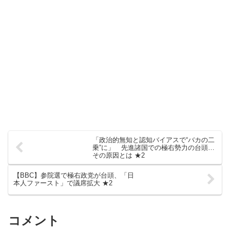
「政治的無知と認知バイアスで“バカの二
乗”に」 先進諸国での極右勢力の台頭…
その原因とは ★2
【BBC】参院選で極右政党が台頭、「日
本人ファースト」で議席拡大 ★2
コメント