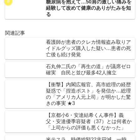
糖尿病を抱えて…50肩の激しい痛みを
経験して改めて健康のありがたみを知
る
関連記事
看護師が患者のクレカ情報盗み取りア
イドルグッズ購入した疑い…患者の死
亡後も続け発覚
石丸伸二氏の「再生の道」が議席ゼロ
確実 自民と並び最多42人擁立
【衝撃】内閣広報官、高市総理の経歴
疑惑で「捏造ポスト」を発信か…総理
の「アメリカ人元上司」が明かした驚
きの事実 ★3
【京都小6・安達結希くん事件】義
父・安達優季容疑者（37）とは何者か
「上司からの評価も悪くなかった」
米テスラ、時価総額22兆円減、一時