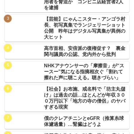
用者を脅迫か コンビニ店経営者2人
を逮捕
【芸能】にゃんこスター・アンゴラ村
長、初写真集でランジェリーショット
公開 昨年はデジタル写真集が異例の
大ヒット
高市首相、安倍派の復権促す？ 裏金
関与議員の公認、党内外から批判
NHKアナウンサーの「摩擦音」が“ス
ースー”気になる指摘相次ぐ「割れて
擦れた声に聴こえる。聴きづらい」
【社会】お布施、戒名料で「坊主丸儲
け」は過去の話…ほとんどが年収３０
０万円以下「地方の寺の僧侶」のヤバ
すぎる現実
僕のクレアチニンとeGFR（推算糸球
体濾過量）…腎臓はどうよ