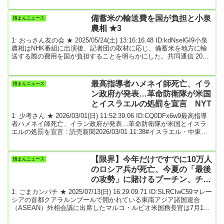
次郎農相(44)と高市早苗・前経済安全保障相(64)が先行し、林芳正官
房長官(64)が追う情勢だ。2割弱の票の行方は不明で、誰が決選投票
備蓄米の輸送費を国が負担と小泉
憤まんニュース
に勝ち残るかは流動的な面がある。総裁選は、国会議員票295票と同
農相 ★3
数の党...
1: おっさん友の会 ★ 2025/05/24(土) 13:16:16.48 ID:kdNselGI9小泉
農相はNHK番組に出演後、記者団の取材に応じ、備蓄米を地方に輸
送する際の費用を国が負担することを明らかにした。共同通信 2025
年5月23日★1 2025/05/24(土) 09:47:56.49※前スレ備蓄米の輸送費を
国が負担と小泉農相 ★2 引用元: 2: 名無しどんぶらこ 2025/05/24(土)
13:17:17.59 ID:bc+yQH5v0JAは落札した備蓄米大切に抱えてろや4...
最高指導者ハメネイ師死亡、イラ
憤まんニュース
ン政府が発表…革命防衛隊が米国
とイスラエルの処罰を宣言 NYT
1: 少考さん ★ 2026/03/01(日) 11:52:39.06 ID:CQ0DFx6w9最高指導
者ハメネイ師死亡、イラン政府が発表…革命防衛隊が米国とイスラ
エルの処罰を宣言 : 読売新聞2026/03/01 11:38#イスラエル・中東情
勢【ワシントン＝中根圭一】米紙ニューヨーク・タイムズ（電子
版）によると、イラン政府が現地時間１日、米軍とイスラエル軍に
よるイランへの軍事攻撃で、イランの最高指導者ハメネイ師が死亡
【限界】今年だけですでに10万人
憤まんニュース
したと発表した。これに先立ち、米国のトランプ大統領も自身のＳ
のロシア兵が死亡、今夏の「最後
ＮＳへの投稿で、...
の攻勢」に賭けるプーチン、チラ
つき始めた継戦能力の限界
1: ごまカンパチ ★ 2025/07/13(日) 16:29:09.71 ID:SLRCIwC59マレー
シアの首都クアラルンプールで開かれている東南アジア諸国連合
（ASEAN）外相会議に出席したマルコ・ルビオ米国務長官は7月10
日の記者会見で「今年1月以降、ロシア軍の兵士10万人が死亡してい
る。負傷者ではなく、死者だ」と明らかにした。「ウクライナ側の