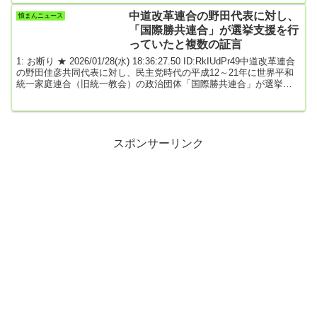
数はロシアより少ないものの依然として大きな損失を出している。
中道改革連合の野田代表に対し、
憤まんニュース
ドナルド・トランプ米大統領は戦争を好んでいない。戦争は金の無
「国際勝共連合」が選挙支援を行
駄、命の無駄で、戦争を終わ...
っていたと複数の証言
1: お断り ★ 2026/01/28(水) 18:36:27.50 ID:RkIUdPr49中道改革連合
の野田佳彦共同代表に対し、民主党時代の平成12～21年に世界平和
統一家庭連合（旧統一教会）の政治団体「国際勝共連合」が選挙支
援を行っていたと、複数の教団関係者が26日、証言した。野田氏が
教団施設を訪れたこともあるとしている。■後援会「佳勝会」を結成
野田氏は平成5年、衆院旧千葉1区で日本新党から出馬して初当選。8
年に千葉4区で新進党から出馬したものの落選した。勝共連合の関係
者によると、羽田内閣...
スポンサーリンク