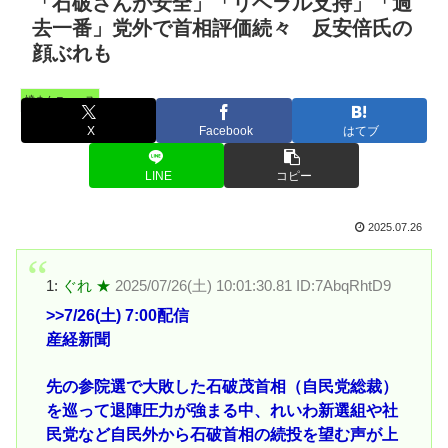
「石破さんが安全」「リベラル支持」「過
去一番」党外で首相評価続々 反安倍氏の
顔ぶれも
憤まんニュース
X
Facebook
はてブ
LINE
コピー
2025.07.26
1:
ぐれ ★
2025/07/26(土) 10:01:30.81 ID:7AbqRhtD9
>>7
/26(土) 7:00配信
産経新聞
先の参院選で大敗した石破茂首相（自民党総裁）
を巡って退陣圧力が強まる中、れいわ新選組や社
民党など自民外から石破首相の続投を望む声が上