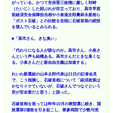
がっている。かつて安倍晋三政権に厳しく対峙
（たいじ）した顔ぶれが目立っており、高市早苗
前経済安全保障担当相や小泉進次郎農林水産相ら
「ポスト石破」との比較を念頭に石破首相の続投
を望んでいるとみられる。
■「高市さん、きな臭い」
「代わりになる人が誰なのか。高市さん、小泉さ
んという声も結構ある。高市さんだときな臭くな
る。小泉さんだと新自由主義は加速する」
れいわ新選組の山本太郎代表は21日の記者会見
で、こう指摘し、石破首相について「経済政策は
かなりイケていないが、石破さんでつなぐという
所が安全策だと思う」と語った。
石破首相を巡っては昨年10月の衆院選に続き、国
政選挙2連敗を引き起こし、衆参両院で少数与党