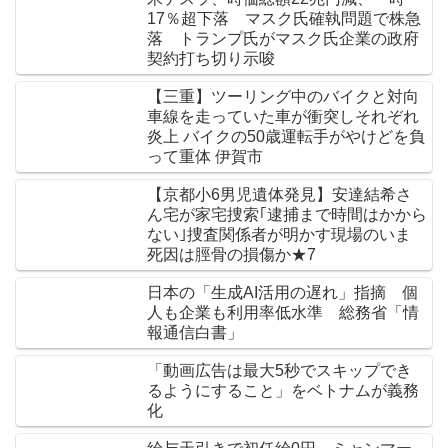
17％超下落 マスク氏確執問題で株急
落 トランプ氏がマスク氏企業の政府
契約打ち切り示唆
【三重】ツーリング中のバイクと対向
車線を走っていた車が衝突しそれぞれ
炎上 バイクの50歳運転手がやけどを負
って重体 伊賀市
【京都小6男児遺体発見】安達結希さ
ん宅が家宅捜索｢逮捕まで時間はかから
ない｣捜査関係者が明かす現場のいま
死因は脛骨の損傷か★7
日本の「生成AI活用の遅れ」指摘 個
人も企業も利用率低水準 総務省「情
報通信白書」
「動画広告は最大5秒でスキップでき
るようにすること」をベトナムが義務
化