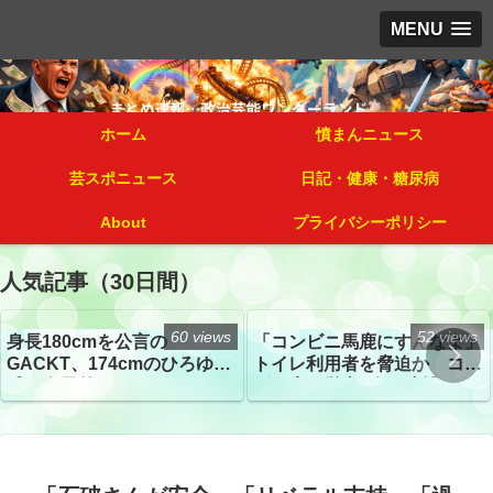
MENU
ホーム
憤まんニュース
芸スポニュース
日記・健康・糖尿病
About
プライバシーポリシー
人気記事（30日間）
60 views
52 views
身長180cmを公言の
「コンビニ馬鹿にすんなよ」
GACKT、174cmのひろゆき
トイレ利用者を脅迫か コン
氏と身長差“ほぼなし”でネッ
ビニ店経営者2人を逮捕
トざわつき イベントでの写
真が話題