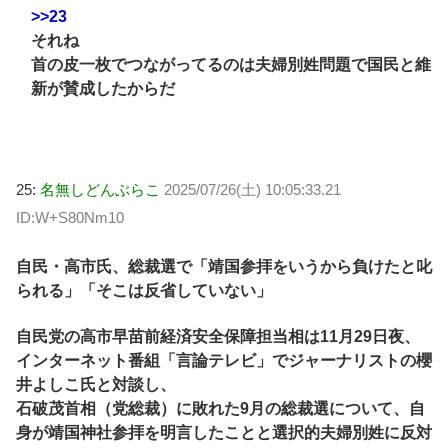
>>23
それね
首の皮一枚でつながってるのは夫婦別姓問題で国民と維
新が賛成したからだ
25:
名無しどんぶらこ
2025/07/26(土) 10:05:33.21
ID:W+S80Nm10
自民・高市氏、総裁選で「靖国参拝をいうから負けたと叱
られる」「そこは反省していない」
自民党の高市早苗前経済安全保障担当相は11月29日夜、
インターネット番組「言論テレビ」でジャーナリストの櫻
井よしこ氏と対談し、
石破茂首相（党総裁）に敗れた9月の総裁選について、自
身が靖国神社参拝を明言したことと選択的夫婦別姓に反対