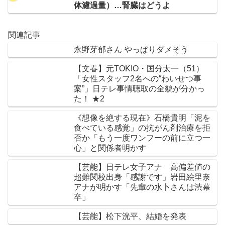
体濾過量）…腎臓はどうよ
関連記事
永野芽郁さん やっぱりダメそう
【文春】元TOKIO・国分太一（51）
「女性スタッフ2名への“わいせつ事
案”」日テレ事情聴取の全貌が分かっ
た！ ★2
《想像を絶する現在》石橋貴明「泥を
食べている感覚」の抗がん剤治療を拒
否か「もう一度ワンフーの前に立つ一
心」と関係者明かす
【芸能】日テレ女子アナ 高偏差値の
超難関校出身「感謝です」岩田絵里奈
アナが明かす「先輩の水卜さんは渋幕
卒」
【芸能】松下洸平、結婚を発表