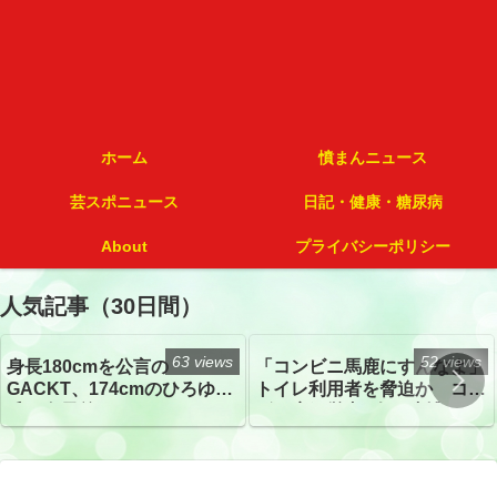
ホーム
憤まんニュース
芸スポニュース
日記・健康・糖尿病
About
プライバシーポリシー
人気記事（30日間）
63 views
52 views
身長180cmを公言の
「コンビニ馬鹿にすんなよ」
GACKT、174cmのひろゆき
トイレ利用者を脅迫か コン
氏と身長差“ほぼなし”でネッ
ビニ店経営者2人を逮捕
トざわつき イベントでの写
真が話題