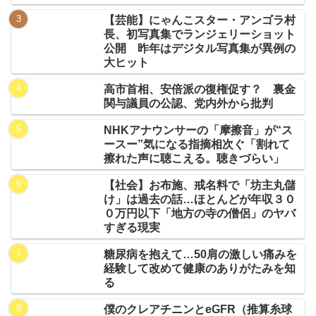
【芸能】にゃんこスター・アンゴラ村
長、初写真集でランジェリーショット
公開 昨年はデジタル写真集が異例の
大ヒット
高市首相、安倍派の復権促す？ 裏金
関与議員の公認、党内外から批判
NHKアナウンサーの「摩擦音」が“ス
ースー”気になる指摘相次ぐ「割れて
擦れた声に聴こえる。聴きづらい」
【社会】お布施、戒名料で「坊主丸儲
け」は過去の話…ほとんどが年収３０
０万円以下「地方の寺の僧侶」のヤバ
すぎる現実
糖尿病を抱えて…50肩の激しい痛みを
経験して改めて健康のありがたみを知
る
僕のクレアチニンとeGFR（推算糸球