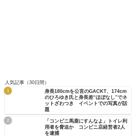
人気記事（30日間）
身長180cmを公言のGACKT、174cm
のひろゆき氏と身長差“ほぼなし”でネ
ットざわつき イベントでの写真が話
題
「コンビニ馬鹿にすんなよ」トイレ利
用者を脅迫か コンビニ店経営者2人
を逮捕