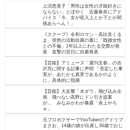
上沼恵美子「男性は女性の才能好きに
ならない」とぼやく 近藤春奈にアド
バイス「今、女が収入上とか下とか関
係あらへん！」
《スクープ》令和ロマン・高比良くる
ま、突然の活動自粛の裏に「既婚女性
との不倫」1年以上にわたる交際が発
覚 直撃の翌日に自粛発表
【芸能】アミューズ「週刊文春」の吉
沢亮に関する記事に声明 「否定した事
実が、あたかも真実であるかのよう
に」具体的に指摘
【芸能】大反響「水ダウ」飛び込み企
画 飛べない高野にドン引き提案
が… みなみかわが暴露「炎上やろ
ｗ」
元プロボクサーでYouTuberのアドリブ
まさお、14歳の娘が出産し36歳でおじ