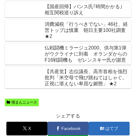
【国産回帰】バンス氏｢時間かかる｣
相互関税巡り訴え
消費減税「行うべきでない」46社、経
営トップは慎重 朝日主要100社調査
★2
仏戦闘機ミラージュ2000、供与第1弾
がウクライナに到着 オランダからの
F16戦闘機も ゼレンスキー氏が謝意
【共産党】志位議長、高市首相を強烈
批判「米空母で飛び跳ねてはしゃぐ。
正視に堪えない卑屈な媚態」 ★2
憤まんニュース
シェアする
X
Facebook
はてブ