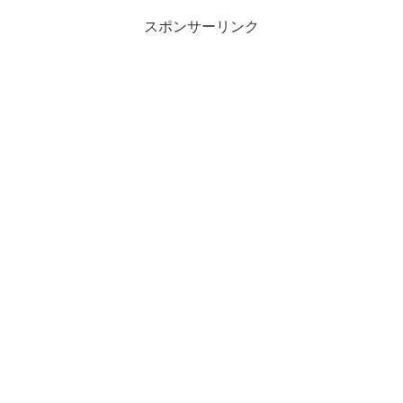
夕の投稿。２７日の告示に向けて設けられた掲示板が、道路からの
除雪で、壁のよう...
スポンサーリンク