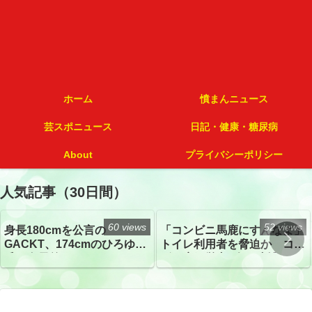
ホーム
憤まんニュース
芸スポニュース
日記・健康・糖尿病
About
プライバシーポリシー
人気記事（30日間）
60 views
52 views
身長180cmを公言の
「コンビニ馬鹿にすんなよ」
GACKT、174cmのひろゆき
トイレ利用者を脅迫か コン
氏と身長差“ほぼなし”でネッ
ビニ店経営者2人を逮捕
トざわつき イベントでの写
真が話題