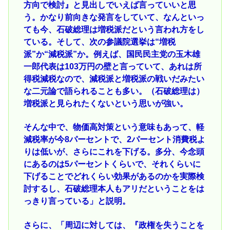
方向で検討』と見出しでいえば言っていいと思
う。かなり前向きな発言をしていて、なんといっ
ても今、石破総理は増税派だという言われ方をし
ている。そして、次の参議院選挙は“増税
派”か“減税派”か。例えば、国民民主党の玉木雄
一郎代表は103万円の壁と言っていて、あれは所
得税減税なので、減税派と増税派の戦いだみたい
な二元論で語られることも多い。（石破総理は）
増税派と見られたくないという思いが強い。
そんな中で、物価高対策という意味もあって、軽
減税率が今8パーセントで、2パーセント消費税よ
りは低いが、さらにこれを下げる。多分、今念頭
にあるのは5パーセントくらいで、それくらいに
下げることでどれくらい効果があるのかを実際検
討するし、石破総理本人もアリだということをは
っきり言っている」と説明。
さらに、「周辺に対しては、『政権を失うことを