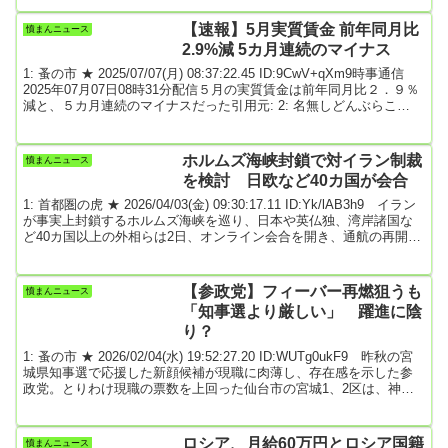
島発羽田行きJL252便が遅延した問題で記者会見を開き、安全問題の
責任を負う「安全統括管理者」の中川由起夫・取締役常務執行役員
【速報】5月実質賃金 前年同月比
憤まんニュース
らが陳謝した。乗...
2.9%減 5カ月連続のマイナス
1: 蚤の市 ★ 2025/07/07(月) 08:37:22.45 ID:9CwV+qXm9時事通信
2025年07月07日08時31分配信５月の実質賃金は前年同月比２．９％
減と、５カ月連続のマイナスだった引用元: 2: 名無しどんぶらこ
2025/07/07(月) 08:38:09.99 ID:OBBEJ6hV0自民は落選や3: 名無しど
んぶらこ 2025/07/07(月) 08:38:20.49 ID:oxcdoGdW0極貧パヨクは元
から賃金ゼロのため影響無し😚4: 名無しどんぶらこ 20...
ホルムズ海峡封鎖で対イラン制裁
憤まんニュース
を検討 日欧など40カ国が会合
1: 首都圏の虎 ★ 2026/04/03(金) 09:30:17.11 ID:Yk/lAB3h9 イラン
が事実上封鎖するホルムズ海峡を巡り、日本や英仏独、湾岸諸国な
ど40カ国以上の外相らは2日、オンライン会合を開き、通航の再開や
安全確保に向けた方策を協議した。封鎖が続く場合、共同でイラン
への制裁を検討することなどで合意した。全文はソースで 最終更
新:4/3(金) 7:34前スレ引用元: 3: 名無しどんぶらこ 2026/04/03(金)
【参政党】フィーバー再燃狙うも
憤まんニュース
09:31:01.15 ID:kV4HLfzR0何してん...
「知事選より厳しい」 躍進に陰
り？
1: 蚤の市 ★ 2026/02/04(水) 19:52:27.20 ID:WUTg0ukF9 昨秋の宮
城県知事選で応援した新顔候補が現職に肉薄し、存在感を示した参
政党。とりわけ現職の票数を上回った仙台市の宮城1、2区は、神谷
宗幣代表も「肝心」と公言して応援に力を入れるが、既成政党との
戦いに苦しむ。短期間で風景が一変した理由は――。選挙戦8日目と
なる平日の3…(以下有料版で，残り2022文字)朝日新聞 2026年2月4
ロシア、月給60万円とロシア国籍
憤まんニュース