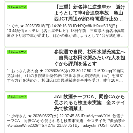
設置に意欲を示していた「土葬墓地」について検討を撤回する意向
を示した。村井知事は「市町村長に電話で確認したところ、受け入
【三重】新名神に逆走車か 避け
憤まんニュース
れられないという答えばかりだった。実現は極めて厳しい状況にあ
ようとして車4台追突事故 亀山
るため撤回する」と...
西JCT周辺が約3時間通行止め
に 逆走車の姿なし
1: ぐれ ★ 2025/05/18(日) 14:26:16.33 ID:bRQe8KIH9>>5/18(日)
13:44配信メ～テレ（名古屋テレビ）18日午前、三重県の新名神高速
道路下り線で車が逆走し、ほかの車が避けようとして4台が絡む事故
が起きました。4人がけがをしたということです。警察によりますと
18日午前11時ごろ三重県の新名神高速道路下り線の「鈴鹿トンネ
ル」付近で車が逆走し、避けるために止まった車など4台が絡む追突
参院選で自民、杉田水脈氏擁立へ
憤まんニュース
事故が起きました。逆走した車は片側2車線の道路の中央付近を走っ
…自民は杉田水脈みたいな人を担
ていて追い...
ぐから評判を落とす
1: おっさん友の会 ★ 2025/03/05(水) 23:30:17.50 ID:i6RXkqqT9自民
党は5日、7月の参院選比例代表に杉田水脈元衆院議員（57）を擁立
する方針を決めた。杉田氏は自民派閥裏金事件を受け、昨年10月の
前回衆院選への出馬を見送っていた。アイヌ民族への差別的な発言
で、2023年に札幌法務局などから「人権侵犯」と認定されており北
海道新聞 2025年3月5日 19:46(3月5日 20:14更新)引用元: 杉田水脈氏
JAL飲酒チーフCA、同僚CAから
憤まんニュース
以外に人材は無いのか。なんでこんな愚かな人を擁立するのか...
促されるも検査未実施 全ステイ
先で飲酒禁止
1: 少考さん ★ 2026/05/27(水) 22:07:45.85 ID:uAdycsaV9JAL飲酒チ
ーフCA、同僚CAから促されるも検査未実施 全ステイ先で飲酒禁止
-AviationWire2026年5月27日 21:59 JSTBy Tadayuki YOSHIKAWA日
本航空（JAL/JL、9201）は5月27日、客室乗務員の飲酒で23日の広