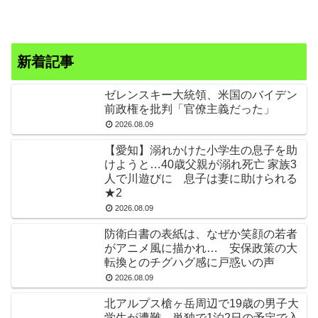
新着記事
ゼレンスキー大統領、米国のバイデン
前政権を批判「官僚主義だった」
2026.08.09
【愛知】溺れかけた小学生の息子を助
けようと…40歳父親が溺れ死亡 家族3
人で川遊びに 息子は妻に助けられる
★2
2026.08.09
防衛白書の表紙は、なぜか笑顔の若者
がアニメ風に描かれ… 安保政策の大
転換とのチグハグ感に戸惑いの声
2026.08.09
北アルプス槍ヶ岳周辺で19歳の男子大
学生が遭難 単独で1泊2日の予定で入