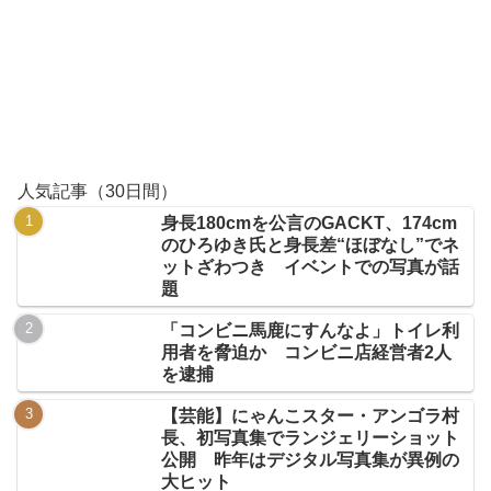
人気記事（30日間）
身長180cmを公言のGACKT、174cm
のひろゆき氏と身長差“ほぼなし”でネ
ットざわつき イベントでの写真が話
題
「コンビニ馬鹿にすんなよ」トイレ利
用者を脅迫か コンビニ店経営者2人
を逮捕
【芸能】にゃんこスター・アンゴラ村
長、初写真集でランジェリーショット
公開 昨年はデジタル写真集が異例の
大ヒット