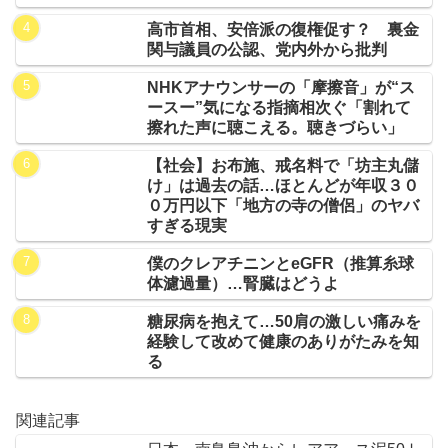
高市首相、安倍派の復権促す？ 裏金
関与議員の公認、党内外から批判
NHKアナウンサーの「摩擦音」が“ス
ースー”気になる指摘相次ぐ「割れて
擦れた声に聴こえる。聴きづらい」
【社会】お布施、戒名料で「坊主丸儲
け」は過去の話…ほとんどが年収３０
０万円以下「地方の寺の僧侶」のヤバ
すぎる現実
僕のクレアチニンとeGFR（推算糸球
体濾過量）…腎臓はどうよ
糖尿病を抱えて…50肩の激しい痛みを
経験して改めて健康のありがたみを知
る
関連記事