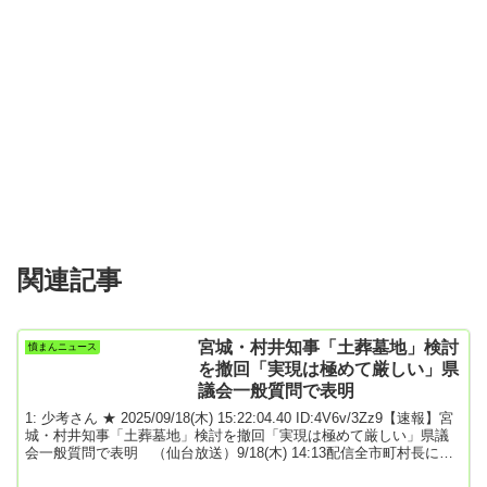
関連記事
宮城・村井知事「土葬墓地」検討
憤まんニュース
を撤回「実現は極めて厳しい」県
議会一般質問で表明
1: 少考さん ★ 2025/09/18(木) 15:22:04.40 ID:4V6v/3Zz9【速報】宮
城・村井知事「土葬墓地」検討を撤回「実現は極めて厳しい」県議
会一般質問で表明 （仙台放送）9/18(木) 14:13配信全市町村長に確
認「受け入れられない」宮城県の村井嘉浩知事は18日の県議会で、