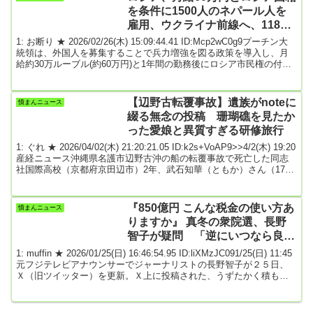
日 19時00分引用元: 3: 名無しどんぶらこ 2026/02/04(水) ...
を条件に1500人のネパール人を
雇用、ウクライナ前線へ、118人
死亡、行方不明多数
1: お断り ★ 2026/02/26(木) 15:09:44.41 ID:Mcp2wC0g9プーチン大
統領は、外国人を募集することで兵力増強を図る政策を導入し、月
給約30万ルーブル(約60万円)と1年間の勤務後にロシア市民権の付与
を約束した。ロシア政府は公式の数字を公表していないものの、推
定1500人のネパール人がロシア軍に入隊したとみられている。多く
はインド、湾岸諸国、マレーシアを経由してロシアに渡航したと報
【辺野古転覆事故】遺族がnoteに
憤まんニュース
じられており、その多くは非公式または違法なルートで渡航した。
綴る無念の投稿 珊瑚礁を見たか
ロシアで学ぶネパール人学...
った愛娘と異質すぎる研修旅行
1: ぐれ ★ 2026/04/02(木) 21:20:21.05 ID:k2s+VoAP9>>4/2(木) 19:20
産経ニュース沖縄県名護市辺野古沖の船の転覆事故で死亡した同志
社国際高校（京都府京田辺市）2年、武石知華（ともか）さん（17）
の父親がインターネットの投稿プラットフォーム「note（ノー
ト）」で、知華さんや事故について情報発信を始めた。「心の整理
などつくはずもなく、苦しんでいる」としながら、愛する娘を巡り
『850億円 こんな税金の使い方あ
憤まんニュース
これ以上誤った情報・認識が広まってほしくないと投稿を重ねてい
りますか』 真冬の衆院選、長野
る。《美ら海水族...
智子が疑問 「逆にいつなら良い
とお考えですか？」反応さまざま
1: muffin ★ 2026/01/25(日) 16:46:54.95 ID:liXMzJC091/25(日) 11:45
元フジテレビアナウンサーでジャーナリストの長野智子が２５日、
Ｘ（旧ツイッター）を更新。Ｘ上に投稿された、うずたかく積もっ
た雪に埋もれる選挙ポスター用の掲示板の写真を引き合いに、真冬
に突入する異例の衆院選に疑問を投げかけた。長野が反応したの
は、立憲民主党の田名部匡代参院議員（青森選挙区）による２４日