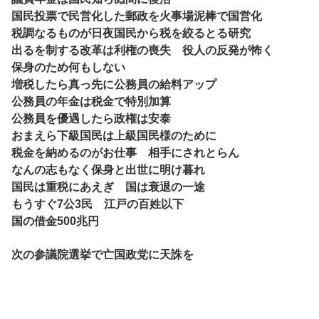
国民投票で民営化した郵政を火事場泥棒で国営化
税調なるものが日夜国民から税を絞るとる研究
出るを制する改革は利権の喪失 役人の反発が怖く
保身のため何もしない
増税したら真っ先に公務員の給料アップ
公務員の年金は税金で特別加算
公務員を優遇したら政権は安泰
おまえら下級国民は上級国民様のために
税金を納めるのがお仕事 相手にされとらん
なんの志もなく保身と出世に明け暮れ
国民は重税にあえぎ 国は衰退の一途
もうすぐ7公3民 江戸の百姓以下
国の借金500兆円
次の参議院選挙で亡国政党に天誅を