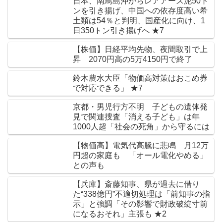
日本、南鳥島沖からレアアース泥50ト
ンを引き揚げ、中国への依存度高い希
土類は54％と判明、国産化に向け、1
日350トン引き揚げへ ★7
【株価】日経平均先物、夜間取引で上
昇 2070円高の5万4150円で終了
鈴木農水大臣「物価高対策はおこめ券
で対応できる」 ★7
京都・男児行方不明 子どもの遺体発
見で関連捜査「消える子ども」は年
1000人超「社会の死角」から守るには
【物価高】電気代高騰に悲鳴 月12万
円超の家庭も 「オール電化やめる」
との声も
【兵庫】斎藤知事、県が過去に借り
た“338億円”不適切処理は「前知事の指
示」と強調「その影響で財政破綻寸前
になるおそれ」主張も ★2