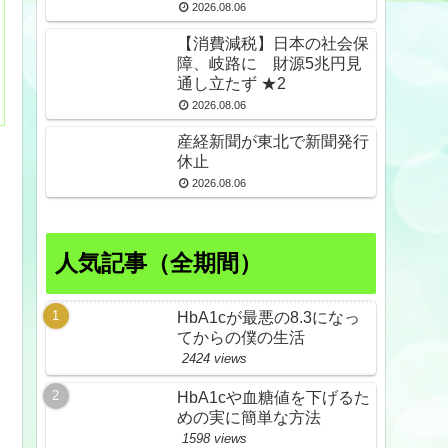
2026.08.06
【消費減税】日本の社会保
障、岐路に 財源5兆円見
通し立たず ★2
2026.08.06
産経新聞が東北で新聞発行
休止
2026.08.06
人気記事（全期間）
HbA1cが最悪の8.3になっ
てからの僕の生活
2424 views
HbA1cや血糖値を下げるた
めの実に簡単な方法
1598 views