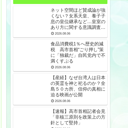
ネット空間ほど賛成論が強
くない？女系天皇、養子子
息の皇位継承など…皇室の
あり方に関する意識調査で
見えた意外な結果とは
2026.08.06
食品消費税1％へ歴史的減
税 高市首相“ごり押し”策
に「独裁だ」自民党内で不
満くすぶる
2026.08.06
【産経】なぜ台湾人は日本
の英霊を神と祀るのか？全
島５０カ所、信仰の真相に
迫る映画が公開
2026.08.06
【速報】高市首相記者会見
「非核三原則を政策上の方
針として堅持」