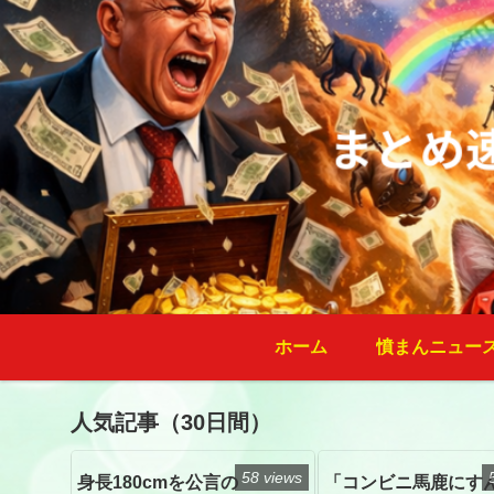
ホーム
憤まんニュー
人気記事（30日間）
58 views
身長180cmを公言の
「コンビニ馬鹿にす