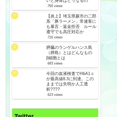
いと身体はどうなるの
765 views
【炎上】埼玉県蕨市の二郎
系「豚ラーメン」常連客に
も暴言・返金拒否 ルール
遵守でも高圧対応か
716 views
膵臓のランゲルハンス島
（膵島）とはどんなもの
β細胞とは
683 views
今回の血液検査でHbA1ｃ
が最高値8.3に到達。この
ままでは失明か人工透
析????
623 views
Twitter