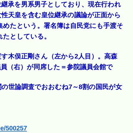
位継承を男系男子としており、現在行われ
女性天皇を含む皇位継承の議論が正面から
集めたという。署名簿は自民党にも手渡そ
れたとしている。
す木俣正剛さん（左から2人目）。高森
議員（右）が同席した＝参院議員会館で
の世論調査でおおむね7～8割の国民が女
le/500257