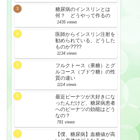
糖尿病のインスリンとは
何？ どうやって作るの
1435 views
医師からインスリン注射を
勧められている。どうした
ものか????
1134 views
フルクトース（果糖）とグ
ルコース（ブドウ糖）の性
質の違い
1114 views
最近ピーナツが大好きにな
ったんだけど、糖尿病患者
へのピーナツの効能はどう
なの？
781 views
【僕、糖尿病】血糖値が高