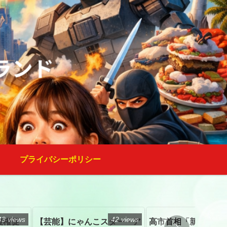
プライバシーポリシー
43 views
42 views
復権促
【芸能】にゃんこスター・ア
高市首相「新たな国