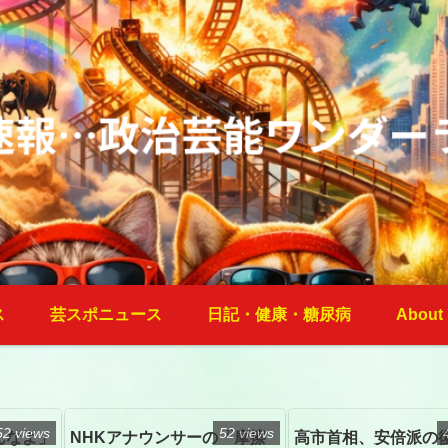
ス
芸スポニュース
日記・健康・糖尿病
About
52 views
52 views
んなよ」
NHKアナウンサーの「摩擦
高市首相、安倍派の