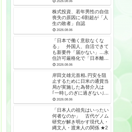
2026.08.06
株式投資、若年男性の自信
喪失の原因に-6割超が「人
生の敗者」自認
2026.08.06
「日本で働く意欲なくな
る」 外国人、自活できて
も新要件「届かない」…永
住許可厳格化で「日本離
れ」か ★4
2026.08.06
岸田文雄元首相､円安を阻
止するために日米の通貨当
局が実施した為替介入は
｢一時しのぎに過ぎない｣と
の認識を示す
2026.08.06
「日本人の祖先はいったい
何者なのか」 古代ゲノム
研究が解き明かす現代人・
縄文人・渡来人の関係 ★2