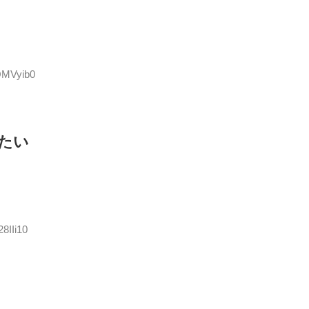
rQMVyib0
たい
8IIi10