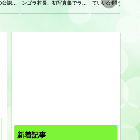
の公認、
ンゴラ村長、初写真集でラン
ていいか問う」 受
ジェリーショット公開 昨年
訴え！「高市自民に
はデジタル写真集が異例の大
ヒット
新着記事