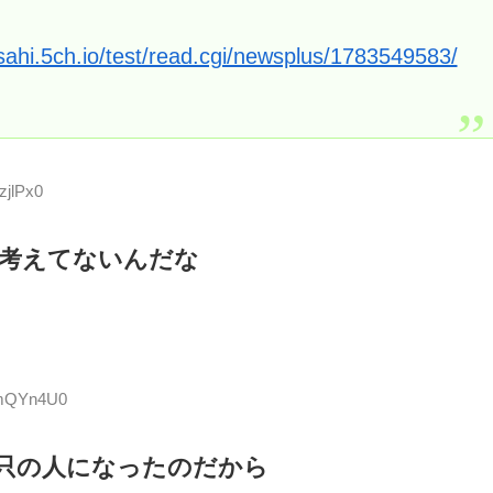
asahi.5ch.io/test/read.cgi/newsplus/1783549583/
zjlPx0
考えてないんだな
PmQYn4U0
只の人になったのだから