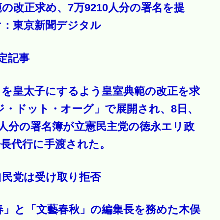
の改正求め、7万9210人分の署名を提
け：東京新聞デジタル
限定記事
まを皇太子にするよう皇室典範の改正を求
ジ・ドット・オーグ」で展開され、8日、
10人分の署名簿が立憲民主党の徳永エリ政
会長代行に手渡された。
自民党は受け取り拒否
春」と「文藝春秋」の編集長を務めた木俣