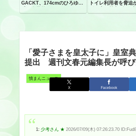
GACKT、174cmのひろゆき
トイレ利用者を脅迫
氏と身長差“ほぼなし”でネッ
ビニ店経営者2人を逮
トざわつき イベントでの写
真が話題
「愛子さまを皇太子に」皇室典範
提出 週刊文春元編集長が呼び
憤まんニュース
X
Facebook
1:
少考さん ★
2026/07/09(木) 07:26:23.70 ID:Fu