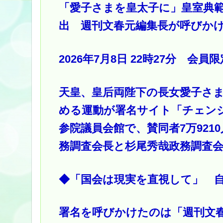
「愛子さまを皇太子に」皇室典範
出 週刊文春元編集長が呼びか
2026年7月8日 22時27分 会員
天皇、皇后両陛下の長女愛子さ
める運動が署名サイト「チェン
参院議員会館で、賛同者7万92
務調査会長と杉尾秀哉政務調査
◆「国会は現実を直視して」 
署名を呼びかけたのは「週刊文