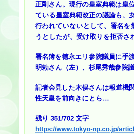
正剛さん。現行の皇室典範は皇
ている皇室典範改正の議論も、
行われていないとして、署名を
うとしたが、受け取りを拒否さ
署名簿を徳永エリ参院議員に手渡
明勅さん（左）、杉尾秀哉参院
記者会見した木俣さんは報道機関
性天皇を前向きにとら…
残り 351/702 文字
https://www.tokyo-np.co.jp/artic