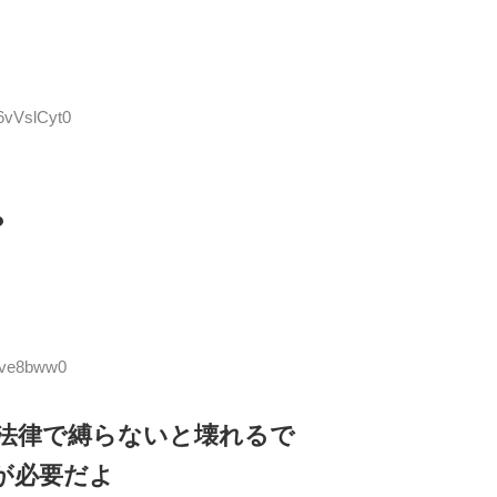
:6vVslCyt0
？
dFve8bww0
法律で縛らないと壊れるで
が必要だよ