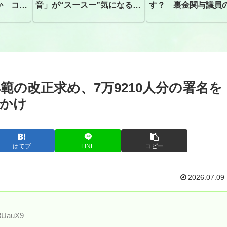
か コン
音」が“スースー”気になる指
す？ 裏金関与議員
捕
摘相次ぐ「割れて擦れた声に
党内外から批判
聴こえる。聴きづらい」
の改正求め、7万9210人分の署名を
かけ
はてブ
LINE
コピー
2026.07.09
d8UauX9