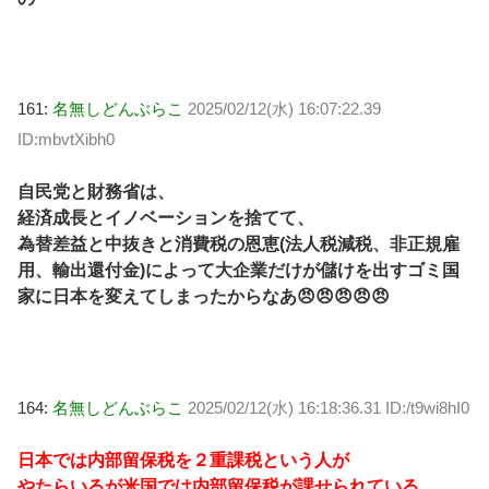
161:
名無しどんぶらこ
2025/02/12(水) 16:07:22.39
ID:mbvtXibh0
自民党と財務省は、
経済成長とイノベーションを捨てて、
為替差益と中抜きと消費税の恩恵(法人税減税、非正規雇
用、輸出還付金)によって大企業だけが儲けを出すゴミ国
家に日本を変えてしまったからなあ😠😠😠😠😠
164:
名無しどんぶらこ
2025/02/12(水) 16:18:36.31 ID:/t9wi8hI0
日本では内部留保税を２重課税という人が
やたらいるが米国では内部留保税が課せられている。