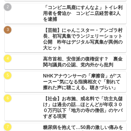
「コンビニ馬鹿にすんなよ」トイレ利
用者を脅迫か コンビニ店経営者2人
を逮捕
【芸能】にゃんこスター・アンゴラ村
長、初写真集でランジェリーショット
公開 昨年はデジタル写真集が異例の
大ヒット
高市首相、安倍派の復権促す？ 裏金
関与議員の公認、党内外から批判
NHKアナウンサーの「摩擦音」が“ス
ースー”気になる指摘相次ぐ「割れて
擦れた声に聴こえる。聴きづらい」
【社会】お布施、戒名料で「坊主丸儲
け」は過去の話…ほとんどが年収３０
０万円以下「地方の寺の僧侶」のヤバ
すぎる現実
糖尿病を抱えて…50肩の激しい痛みを