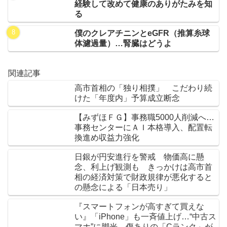
経験して改めて健康のありがたみを知
る
僕のクレアチニンとeGFR（推算糸球
体濾過量）…腎臓はどうよ
関連記事
高市首相の「独り相撲」 こだわり続
けた「年度内」予算成立断念
【みずほＦＧ】事務職5000人削減へ…
事務センターにＡＩ本格導入、配置転
換進め収益力強化
日銀が円安進行を警戒 物価高に懸
念、利上げ観測も きっかけは高市首
相の経済対策で財政規律が悪化すると
の懸念による「日本売り」
『スマートフォンが高すぎて買えな
い』「iPhone」も一斉値上げ…“中古ス
マホ”に脚光 傷ありの「Cランク」が