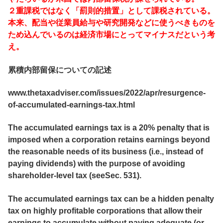
２重課税ではなく「罰則的措置」として課税されている。
本来、配当や従業員給与や研究開発などに使うべきものを
ため込んでいるのは経済市場にとってマイナスだという考
え。
累積内部留保についての記述
www.thetaxadviser.com/issues/2022/apr/resurgence-
of-accumulated-earnings-tax.html
The accumulated earnings tax is a 20% penalty that is
imposed when a corporation retains earnings beyond
the reasonable needs of its business (i.e., instead of
paying dividends) with the purpose of avoiding
shareholder-level tax (seeSec. 531).
The accumulated earnings tax can be a hidden penalty
tax on highly profitable corporations that allow their
earnings to accumulate without paying adequate (or