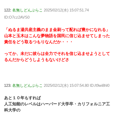
122:
名無しどんぶらこ
2025/02/12(水) 15:07:51.74
ID:O7cz2AVS0
「ぬるま湯共産主義のまま金刷って配れば豊かになれる」
山本と玉木はこんな夢物語を国民に信じ込ませてしまった
責任をどう取るつもりなんだか・・・
ってか、未だに彼らは全力でそれを信じ込ませようとして
るんだからどうしようもないけどさ
123:
名無しどんぶらこ
2025/02/12(水) 15:07:54.80 ID:/t9wi8hI0
あと１０年もすれば
人工知能のレベルはハーバード大学卒・カリフォルニア工
科大学の