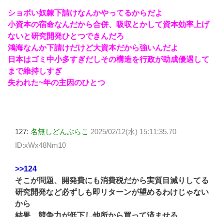
ショボい奴隷下請けなんかやってるからだよ
小資本の宿命なんだから合併、吸収とかして資本効率上げ
ないと研究開発ひとつできんだろ
鴻海なんか下請けだけど大資本だから強いんだよ
日本はゴミ中小多すぎだしその構造を行政が助成優遇して
まで維持しすぎ
失われた~年の主因のひとつ
127:
名無しどんぶらこ
2025/02/12(水) 15:11:35.70
ID:xWx48Nm10
>>124
そこが問題、開発費にも消費税だから実質目減りしてる
研究開発など必ずしも即リターンが望めるわけじゃない
から
結果、競争力が低下し他所から買って済ませる