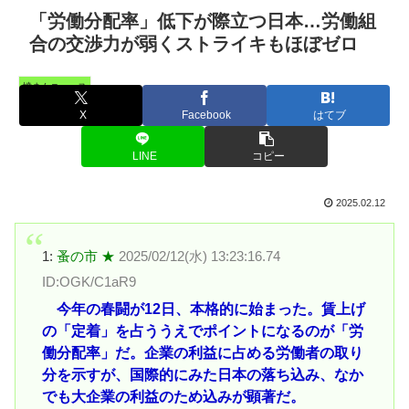
「労働分配率」低下が際立つ日本…労働組
合の交渉力が弱くストライキもほぼゼロ
憤まんニュース
X
Facebook
はてブ
LINE
コピー
2025.02.12
1:
蚤の市 ★
2025/02/12(水) 13:23:16.74
ID:OGK/C1aR9
今年の春闘が12日、本格的に始まった。賃上げ
の「定着」を占ううえでポイントになるのが「労
働分配率」だ。企業の利益に占める労働者の取り
分を示すが、国際的にみた日本の落ち込み、なか
でも大企業の利益のため込みが顕著だ。