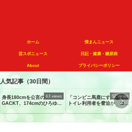
ホーム
憤まんニュース
芸スポニュース
日記・健康・糖尿病
About
プライバシーポリシー
人気記事（30日間）
63 views
52 views
身長180cmを公言の
「コンビニ馬鹿にすんなよ」
GACKT、174cmのひろゆき
トイレ利用者を脅迫か コン
氏と身長差“ほぼなし”でネッ
ビニ店経営者2人を逮捕
トざわつき イベントでの写
真が話題