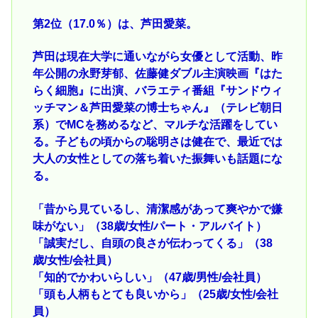
第2位（17.0％）は、芦田愛菜。
芦田は現在大学に通いながら女優として活動、昨
年公開の永野芽郁、佐藤健ダブル主演映画『はた
らく細胞』に出演、バラエティ番組『サンドウィ
ッチマン＆芦田愛菜の博士ちゃん』（テレビ朝日
系）でMCを務めるなど、マルチな活躍をしてい
る。子どもの頃からの聡明さは健在で、最近では
大人の女性としての落ち着いた振舞いも話題にな
る。
「昔から見ているし、清潔感があって爽やかで嫌
味がない」（38歳/女性/パート・アルバイト）
「誠実だし、自頭の良さが伝わってくる」（38
歳/女性/会社員）
「知的でかわいらしい」（47歳/男性/会社員）
「頭も人柄もとても良いから」（25歳/女性/会社
員）