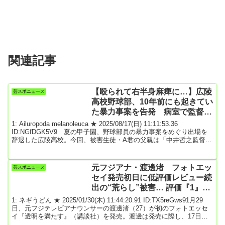
関連記事
【殴られて右半身麻痺に…】広陵
芸スポニュース
高校野球部、10年前にも起きてい
た暴力事案を告発 病室で監督が
発した非情すぎる一言
1: Ailuropoda melanoleuca ★ 2025/08/17(日) 11:11:53.36
ID:NGfDGK5V9 夏の甲子園、野球部員の暴力事案をめぐり出場を
辞退した広陵高校。今回、被害生徒・A君の父親は「中井哲之監督や
堀正和校長に謝罪会見の実施と再発防止策を求めたい」とメディア
で初となる取材に答えた。関係者への取材を重ねると、背後にはさ
らに根深い問題が横たわる疑いが──。ノンフィクションライター・
元フジアナ・渡邊渚 フォトエッ
芸スポニュース
柳川悠二氏と本誌・週刊ポスト取材班が問題を追った。【前後編の
セイ発売初日に低評価レビュー続
後編。前編から読む...
出の“荒らし”被害… 評価『1』が
50％
1: ネギうどん ★ 2025/01/30(木) 11:44:20.91 ID:TX5reGws91月29
日、元フジテレビアナウンサーの渡邊渚（27）が初のフォトエッセ
イ『透明を満たす』（講談社）を発売。渡邊は発売に際し、17日に
更新したインスタグラムでこう綴っていた。《時々、「PTSDの人間