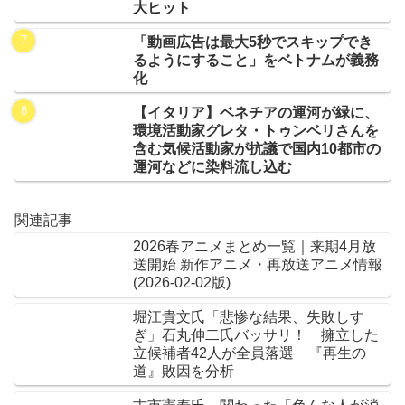
大ヒット
「動画広告は最大5秒でスキップでき
るようにすること」をベトナムが義務
化
【イタリア】ベネチアの運河が緑に、
環境活動家グレタ・トゥンベリさんを
含む気候活動家が抗議で国内10都市の
運河などに染料流し込む
関連記事
2026春アニメまとめ一覧｜来期4月放
送開始 新作アニメ・再放送アニメ情報
(2026-02-02版)
堀江貴文氏「悲惨な結果、失敗しす
ぎ」石丸伸二氏バッサリ！ 擁立した
立候補者42人が全員落選 『再生の
道』敗因を分析