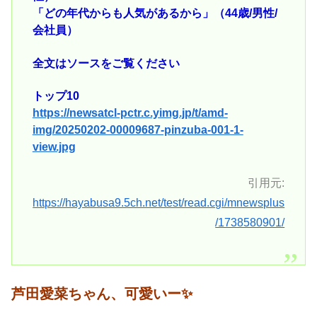
「どの年代からも人気があるから」（44歳/男性/
会社員）
全文はソースをご覧ください
トップ10
https://newsatcl-pctr.c.yimg.jp/t/amd-
img/20250202-00009687-pinzuba-001-1-
view.jpg
引用元:
https://hayabusa9.5ch.net/test/read.cgi/mnewsplus
/1738580901/
芦田愛菜ちゃん、可愛いー✨