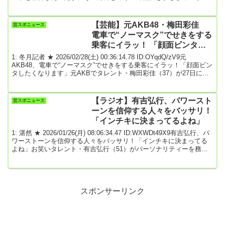
広瀬は《この前LAに行って、初のNBA観戦したんだけど、興奮しす
ぎてIQ3になった》と、初めて世界最高峰の男子プロバスケットボー
ルリーグを見に行き、興奮したことを報告。さらに《ヨーロッパに2
【芸能】元AKB48・梅田彩佳
芸スポニュース
週間近く行ってた時もずっとIQ3だった》と、旅行に訪れた際も、心
電車で“ノーマスク”でせきをする
躍る時間を過ごし...
乗客にイラッ！ 「顔面ビンタし
たくなります」
1: 冬月記者 ★ 2026/02/28(土) 00:36:14.78 ID:OYqdQ/zV9元
AKB48、電車で“ノーマスク”でせきをする乗客にイラッ！「顔面ビン
タしたくなります」元AKBでタレント・梅田彩佳（37）が27日に自
身のX（旧ツイッター）を更新し、電車でイラッとする瞬間について
つづった。梅田は「電車の中、マスクしてない人に限ってバリ咳し
てるの、顔面ビンタしたくなります」とぶっちゃけ投稿。「マスク
【ラジオ】有吉弘行、パワースト
芸スポニュース
してください！！！エチケットとして他の人のことも考えてね！！
ーンを信仰する人々をバッサリ！
という心の叫び」と呼びかけ...
「インチキに決まってるよね」
1: 湛然 ★ 2026/01/26(月) 08:06:34.47 ID:WXWDt49X9有吉弘行、パ
ワーストーンを信仰する人々をバッサリ！「インチキに決まってる
よね」お笑いタレント・有吉弘行（51）がパーソナリティーを務め
る25日放送のJFN「有吉弘行のSUNDAY NIGHT DREAMER」
（日曜後8・00）に生出演。パワーストーンを信仰する人々をバッサ
リと切り捨てる場面があった。リスナーから「“占いはインチキだ”と
仰る有吉さん。パワーストーンについてはどうお考えでしょうか?私
はうさんく...
スポンサーリンク