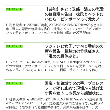
がグラビアをやれるわけがない」と言われますが、私は病気になる
ずっと前からグラビアページに出ていたので、こうして写真を撮ら
【芸能】さとう珠緒 過去の恋愛
芸スポニュース
れることに抵抗感がありません》渡邊は、’24年8月にフジテレビを退
の修羅場を告白 彼氏とベッドに
社し、10月1日にP...
いたら「ピンポーンって元カノ
が」wwwwwww
1: 冬月記者 ★ 2026/01/28(水) 20:23:33.92 ID:MDOD1Hw79さとう珠
緒 過去の恋愛の修羅場を告白 彼氏とベッドにいたら「ピンポー
ンって元カノが」タレントのさとう珠緒（53）が27日配信の
ABEMA「愛のハイエナ5」にゲスト出演。過去の恋愛の修羅場につ
いて語った。番組ではマレーシアの豪邸で暮らす“一夫多妻家族”の不
思議な生活に密着。その流れで、さとうが過去の恋愛の修羅場につ
フジテレビ女子アナＭＣ番組の欠
芸スポニュース
いて赤裸々に告白した。さとうが20代だった当時、付き合っていた
席を報告 超魅力の竹俣紅さん
彼氏の家で一緒にベッドで横に...
「遅めの夏休みと」
1: シコリアン ★ 2025/02/01(土) 17:22:40.61 ID:iAphlEdZ9フジテレ
ビの竹俣紅アナウンサー（２６）が１日、ＳＮＳを更新。ＭＣを務
める２日の「みんなのＫＥＩＢＡ」（日曜、後３・００）を休むこ
とを報告した。２４時間で消えるストーリーズ機能を使い、「今週
は遅めの夏休みをいただいています」と説明。「あす２月２日の
『みんなのＫＥＩＢＡ』は後輩が担当してくれます」と伝えた。さ
国宝・姫路城で火の手、プロレス
芸スポニュース
らに「東京も雨や雪の予報が出ていますね すべての馬、騎手の皆
ラーが消し止めて現場から逃げ出
さんが無事にレースを終えられますよう...
す男を追う…市長から感謝状に
「大したことはしていない」
1: 征夷大将軍 ★ 2026/02/05(木) 16:38:53.16 ID:Vavs577I9読売新聞
2026/02/05 07:28昨年１１月、姫路城の大手門に貼られていた掲示物
が何者かに燃やされた器物損壊事件で、兵庫県姫路市は３日、火を