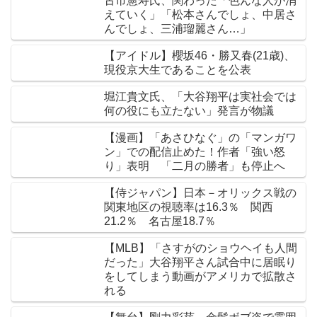
古市憲寿氏、関わった「色んな人が消
えていく」「松本さんでしょ、中居さ
んでしょ、三浦瑠麗さん…」
【アイドル】櫻坂46・勝又春(21歳)、
現役京大生であることを公表
堀江貴文氏、「大谷翔平は実社会では
何の役にも立たない」発言が物議
【漫画】「あさひなぐ」の「マンガワ
ン」での配信止めた！作者「強い怒
り」表明 「二月の勝者」も停止へ
【侍ジャパン】日本－オリックス戦の
関東地区の視聴率は16.3％ 関西
21.2％ 名古屋18.7％
【MLB】「さすがのショウヘイも人間
だった」大谷翔平さん試合中に居眠り
をしてしまう動画がアメリカで拡散さ
れる