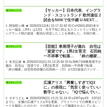
見つけて１１０番し、消火活動にもあたった神戸市のプロレスラー
望月龍斗（リングネーム・望月ジュニア）さん（２３）に感謝状を
贈った。清元秀泰市長は「勇気ある行動で、我々の文化財が守られ
【サッカー】日本代表、イングラ
芸スポニュース
た」とねぎらった。市によると、昨年１１月９日午前０時過ぎ、大
ンド・スコットランド 欧州遠征 2
手門の門扉にあっ...
試合をNHKで生中継 U-NEXTで
も配信決定 解説陣に中村俊輔氏
1: 阿弥陀ヶ峰 ★ 2026/03/12(木) 15:17:32.60 ID:CvH2W1LB9日本サ
ッカー協会（JFA）は12日、今月下旬に控えるスコットランド戦とイ
ングランド戦の放送・配信が決定したことを発表した。今回の発表
によると、今月下旬から欧州遠征を実施する日本代表は、現地28日
にスコットランド代表と、31日にイングランド代表との国際親善試
合を控えるなか、その2試合の放送・配信が決定したとのこと。前者
【芸能】東尾理子が激白 自宅は
芸スポニュース
は『NHK総合テレビ』による生中継と、『NHK ONE』による同時配
「賃貸です」1男2女育児 石田純
信（見逃し配信も...
一不祥事で転落… 「終の棲家」
自宅売却
1: 冬月記者 ★ 2026/02/15(日) 01:13:25.66 ID:5z3MK7169東尾理子が
激白 自宅は「賃貸です」1男2女育児 石田純一不祥事で転落…
「終の棲家」自宅売却俳優の石田純一（72）が13日放送のフジテレ
ビ「あの金どこいった？～逆転人生にかける有名人～」（後9・00）
にVTR出演。自身の転落について語った。番組では、一世を風靡し
たスターたちの現在や、当時の収入事情を取材。石田は「不倫は文
広瀬アリス「興奮しすぎてIQ3
芸スポニュース
化」騒動、都知事選出馬騒動での番組やCMの降板など、自身を巡る
に」の表現に「気安く使っていい
収入の浮き沈みを回顧し...
数字じゃない」「IQで悩んでいる
人も多い」批判集中
1: ネギうどん ★ 2026/03/08(日) 13:21:31.24 ID:oZMTqtyX9 3月5日
までに、女優の広瀬アリスがXを更新。プライベートでの興奮エピソ
ードを報告したのだが、その発言をめぐって物議をかもしている。