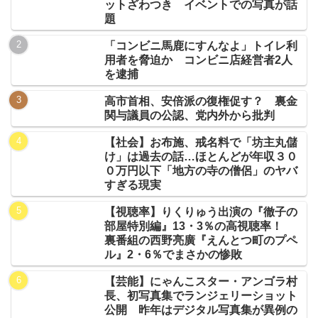
ットざわつき イベントでの写真が話
題
「コンビニ馬鹿にすんなよ」トイレ利
用者を脅迫か コンビニ店経営者2人
を逮捕
高市首相、安倍派の復権促す？ 裏金
関与議員の公認、党内外から批判
【社会】お布施、戒名料で「坊主丸儲
け」は過去の話…ほとんどが年収３０
０万円以下「地方の寺の僧侶」のヤバ
すぎる現実
【視聴率】りくりゅう出演の『徹子の
部屋特別編』13・3％の高視聴率！
裏番組の西野亮廣『えんとつ町のプペ
ル』2・6％でまさかの惨敗
【芸能】にゃんこスター・アンゴラ村
長、初写真集でランジェリーショット
公開 昨年はデジタル写真集が異例の