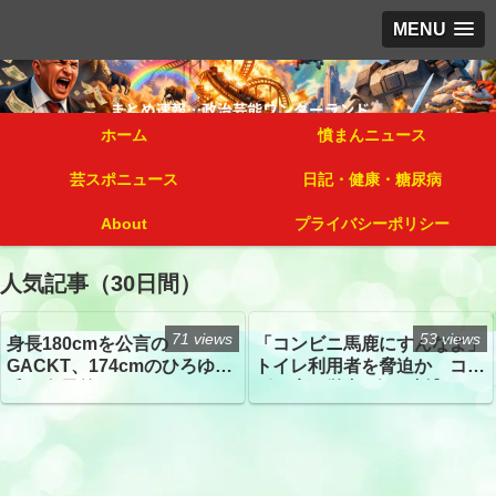
MENU
ホーム
憤まんニュース
芸スポニュース
日記・健康・糖尿病
About
プライバシーポリシー
人気記事（30日間）
71 views
53 views
身長180cmを公言の
「コンビニ馬鹿にすんなよ」
GACKT、174cmのひろゆき
トイレ利用者を脅迫か コン
氏と身長差“ほぼなし”でネッ
ビニ店経営者2人を逮捕
トざわつき イベントでの写
真が話題