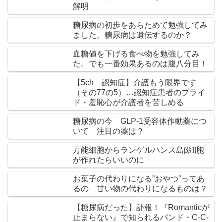
解明
糖尿病の初歩をあらためて勉強してみ
ました。糖尿病は遺伝するのか？
血糖値を下げる食べ物を勉強してみ
た。でも一番効果あるのは腹八分目！
【5ch 認知症】介護もう限界です
（その77の5）…認知症患者のプライ
ド・羞恥心が介護者を苦しめる
糖尿病の今 GLP-1受容体作動薬につ
いて 注目の薬は？
万能細胞からランゲルハンス島β細胞
が作れたらいいのに
お菓子の代わりになる”おやつ”ってあ
るの 甘い物の代わりになるものは？
【糖尿病だった】訃報！『Romanticが
止まらない』で知られるバンド・C-C-