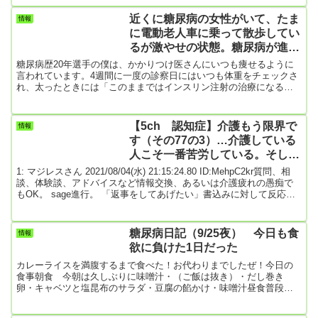
老化させる原因の1つです。AGEsは血糖中の過剰な糖が変質を繰り
返した結果、生じる物質で、日本語では「終末糖化産物」と呼ばれ
近くに糖尿病の女性がいて、たま
情報
ています。AGEsと結合した血管の動脈は、本来の柔軟...
に電動老人車に乗って散歩してい
るが激やせの状態。糖尿病が進行
するとなぜ痩せるの。
糖尿病歴20年選手の僕は、かかりつけ医さんにいつも痩せるように
言われています。4週間に一度の診察日にはいつも体重をチェックさ
れ、太ったときには「このままではインスリン注射の治療になる
よ」と注意を受けます。お医者さんの僕に対する基本的な治療の考
えは、「もう、インスリン注射をすべきだ」というものです。1日に
1回注射をするだけでスポーツもできるし、血糖値を下げることで今
【5ch 認知症】介護もう限界で
情報
よりも血管を保護することができるとおっしゃいます。また、イン
す（その77の3）…介護している
スリンを注射で補うことで、膵臓も息長くもたせることができるそ
人こそ一番苦労している。そして
うです。 でも...
一番立派な人だ。
1: マジレスさん 2021/08/04(水) 21:15:24.80 ID:MehpC2kr質問、相
談、体験談、アドバイスなど情報交換、あるいは介護疲れの愚痴で
もOK。 sage進行。 「返事をしてあげたい」書込みに対して反応し
ていきましょう。 不適切な書込みはスルー検定対象です。 こちらは
「認知症」の介護で限界な日々を送る「主介護者であり家族」のス
レッドです。 心の悲鳴をそっと吐露し明日を何とか生きましょう。
糖尿病日記（9/25夜） 今日も食
情報
認知症の家族と良好な関係を保てている人には抵抗のある内容もあ
欲に負けた1日だった
ります。 書き込む前に...
カレーライスを満腹するまで食べた！お代わりまでしたぜ！今日の
食事朝食 今朝は久しぶりに味噌汁・（ご飯は抜き）・だし巻き
卵・キャベツと塩昆布のサラダ・豆腐の餡かけ・味噌汁昼食普段は
食べない昼食から崩れだしたな。・バナナ4本…何で一度に4本も食
べるんだ！！！・ソーセージ2本・味噌汁（朝の残り）…胃袋に入る