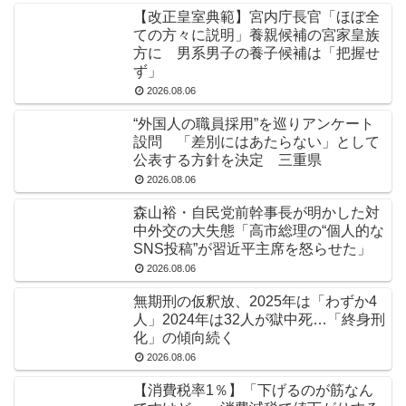
【改正皇室典範】宮内庁長官「ほぼ全
ての方々に説明」養親候補の宮家皇族
方に 男系男子の養子候補は「把握せ
ず」
2026.08.06
“外国人の職員採用”を巡りアンケート
設問 「差別にはあたらない」として
公表する方針を決定 三重県
2026.08.06
森山裕・自民党前幹事長が明かした対
中外交の大失態「高市総理の“個人的な
SNS投稿”が習近平主席を怒らせた」
2026.08.06
無期刑の仮釈放、2025年は「わずか4
人」2024年は32人が獄中死…「終身刑
化」の傾向続く
2026.08.06
【消費税率1％】「下げるのが筋なん