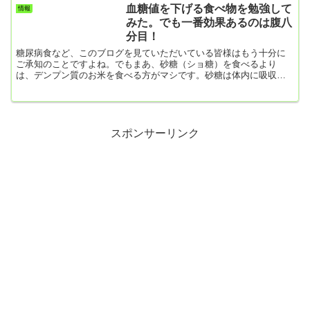
ものは何でも入れる。夕食・カレーライス大盛り1皿とレギュラーサ
血糖値を下げる食べ物を勉強して
情報
イズ1皿・ゆで卵、ポテト、干しブドウのサラダああー、カレーライ
みた。でも一番効果あるのは腹八
スを満腹するまで食べてしまった。ホント、合併症まっしぐらの
分目！
私。 今日の運動...
糖尿病食など、このブログを見ていただいている皆様はもう十分に
ご承知のことですよね。でもまあ、砂糖（ショ糖）を食べるより
は、デンプン質のお米を食べる方がマシです。砂糖は体内に吸収さ
れやすいので、血糖値が急激に増加する。一方、デンプンは同じ炭
水化物でも高分子ですから、消化によって結合鎖をちょん切って二
糖類の砂糖（ショ糖）にするまでの時間がかかるということでしょ
う。また、消化できないこんにゃくを食べるのは、満腹感を得るに
はいいですよね。こんにゃくの主成分はグルコマンナンという多糖
スポンサーリンク
類で、人はこれを消化で...