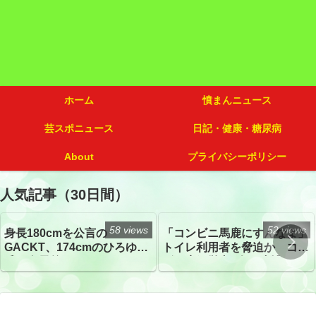
ホーム
憤まんニュース
芸スポニュース
日記・健康・糖尿病
About
プライバシーポリシー
人気記事（30日間）
58 views
52 views
身長180cmを公言の
「コンビニ馬鹿にすんなよ」
GACKT、174cmのひろゆき
トイレ利用者を脅迫か コン
氏と身長差“ほぼなし”でネッ
ビニ店経営者2人を逮捕
トざわつき イベントでの写
真が話題