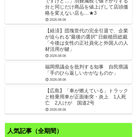
ですけど…」消費減税で値下がりする
分と同じだけ商品を値上げして店頭価
格を変えない店も…★3
2026.08.06
【経済】団塊世代の完全引退で、企業
が迫られる“最後の選択” 日銀植田総裁
「今後は女性の正社員化と外国人の人
材活用が鍵」
2026.08.06
福岡県議会を批判する知事 自民県議
「手のひら返しいかがなものか」
2026.08.06
【広島】「車が燃えている」トラック
と軽乗用車が正面衝突・炎上 1人死
亡 2人けが 国道2号
2026.08.06
人気記事（全期間）