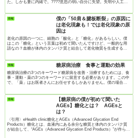
た。しかも妻に内緒で。????意思の弱い自分に失望。失明や人工透
析が間近に迫っているというのに、ケーキの魅力に負けてしまっ
た。これが糖尿病の僕のありのままの姿。覚醒剤中毒になってしま
った人の苦労がよく分かるよ。薬物の誘惑だもんな。ケーキの誘惑
僕の「50肩＆腱板断裂」の原因に
情報
どころじゃないはず。なので、意志の弱い僕は覚醒剤中毒の元タレ
は老化現象も！では老化現象の原
ントの田代まさしのことを笑えない。11月14日の食事【朝食】☆サ
因は
ンドイッチ☆根...
老化の原因の一つに、細胞の「酸化」と「糖化」があるらしい。僕
はこの「糖化」という言葉は初めて聞いたんですけど、一般的な用
語なの？血糖が体内のタンパク質と結合して老化物質を生成すると
のこと。つまり、糖尿病の僕は健康な人に比べてかなり老化現象が
進みやすいってことだけど、これってマズ過ぎ！〈引用〉あなたは
大丈夫？今すぐやめるべき「老化を早める朝食」あなたは大丈夫？
糖尿病治療 食事と運動の効果
情報
今すぐやめるべき「老化を早める朝食」2/7(火) 21:00配信“毎日安定
糖尿病治療の3つのキーワード糖尿病を改善・治療するためには、食
したパフォーマンスを発揮したい人は朝食を摂るべき”と話してくれ
事・運動・薬の3つのキーワードに留意する必要があります。この中
たの...
で、「薬」はお医者さんにお任せするしかありません。僕の場合、
診察に行くたびに”かかりつけ医”さんから、「もうインスリン注射を
した方が良いよ」と言われます。でも僕はインスリン注射と聞く
と、自分が重篤な糖尿病患者に思えて元気が出ないんですよね（実
【糖尿病の僕が初めて聞いた
情報
際重なんですけど）。なので、インスリン注射はしない方向で薬を
AGEs】糖化とは？ AGEsと
お願いしています。お医者さんがおっしゃるには、膵臓を薬で無理
は？
に働かせて完全...
〈引用〉eHealth clinic糖化とAGEs（Advanced Glycation End
Products）糖化とは、血液内にある余分な糖質と体内のタンパク質
が結合して、“AGEs（Advanced Glycation End Products）”が作られ
ることをいいます。糖化は、こうした作用によって体の細胞などを