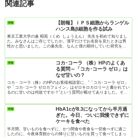
関連記事
【朗報】ｉＰＳ細胞からランゲル
情報
ハンス島β細胞を作る試み
東京工業大学の粂 昭苑（くめ しょうえん） 先生を初めて知りまし
た。みなさんはご存じでしたか。漢字だけでお名前を見たときは男
性かと思いました。この粂先生、なんと僕の期待していた研究をな
さっているではありませんか。とても興味深い内容ですので、ここ
に引用します。粂 昭苑先生の研究が実を結べば、ぼくも麺類や丼ぶ
りの超大盛を食べられるかも。ヽ(^o^)丿 粂 昭苑 教授 ｉＰＳ細胞
コカ･コーラ （株）HPのよくあ
情報
からインスリン細胞、基礎研究重ねて臨床へ粂 昭苑 氏 東京工業大
る質問～「コカ･コーラ ゼロ」は
学 大学院生命情報研究科 教授 生命の出発点となる受精卵は...
なぜ甘いの？
コカ・コーラ（株）のHPのお客様相談室に、”「コカ･コーラ ゼロ」
や「コカ･コーラ ゼロカフェイン」はゼロキロカロリーと書かれてい
るのに甘いのは何故ですか？”という質問が載せてありました。その
答えは『「コカ･コーラ ゼロ」や「コカ･コーラ ゼロカフェイン」で
甘味料として使用している、アセスルファムK、スクラロースは、そ
れぞれ、砂糖の数百倍の甘さがあります。使用量が少ないので、
HbA1cが8.3になってから半月過
情報
「コカ･コーラ ゼロ」や「コカ･コーラ ゼロカフェイン」のカロリー
ぎた。今日、ついに我慢できずに
もゼロキロカロリーになっています。』というものです。甘さ...
ケーキを食べた
半月間、甘いものを食べずに、かつ間食や夜食を一切食べずに過ご
したのに、今夜体育館からの帰りに甘いものを買って食べてしまっ