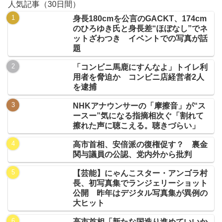
人気記事（30日間）
身長180cmを公言のGACKT、174cm
のひろゆき氏と身長差“ほぼなし”でネ
ットざわつき イベントでの写真が話
題
「コンビニ馬鹿にすんなよ」トイレ利
用者を脅迫か コンビニ店経営者2人
を逮捕
NHKアナウンサーの「摩擦音」が“ス
ースー”気になる指摘相次ぐ「割れて
擦れた声に聴こえる。聴きづらい」
高市首相、安倍派の復権促す？ 裏金
関与議員の公認、党内外から批判
【芸能】にゃんこスター・アンゴラ村
長、初写真集でランジェリーショット
公開 昨年はデジタル写真集が異例の
大ヒット
高市首相「新たな国造り進めていいか