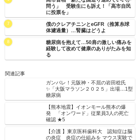
問う」 受験生にも訴え！「高市自民
に投票を」
僕のクレアチニンとeGFR（推算糸球
体濾過量）…腎臓はどうよ
糖尿病を抱えて…50肩の激しい痛みを
経験して改めて健康のありがたみを知
る
関連記事
ガンバレ！元阪神・不屈の岩田稔氏
✨「大阪マラソン２０２５」出場…1型
糖尿病
【熊本地震】イオンモール熊本の爆
発 「オンワード」従業員3人の死亡
確認 ★5
【介護 】東京医科歯科大 認知症は脳
の炎症 炎症の仕組みを マウス実験で