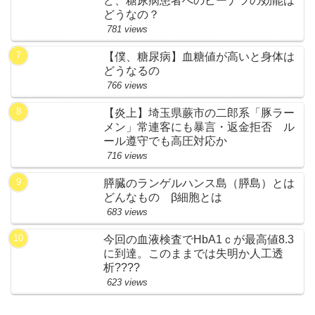
ど、糖尿病患者へのピーナツの効能は
どうなの？
781 views
【僕、糖尿病】血糖値が高いと身体は
どうなるの
766 views
【炎上】埼玉県蕨市の二郎系「豚ラー
メン」常連客にも暴言・返金拒否 ル
ール遵守でも高圧対応か
716 views
膵臓のランゲルハンス島（膵島）とは
どんなもの β細胞とは
683 views
今回の血液検査でHbA1ｃが最高値8.3
に到達。このままでは失明か人工透
析????
623 views