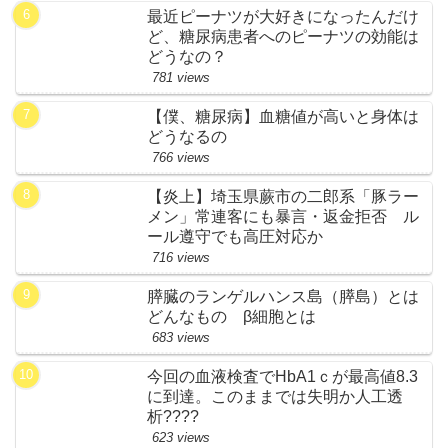
最近ピーナツが大好きになったんだけ
ど、糖尿病患者へのピーナツの効能は
どうなの？
781 views
【僕、糖尿病】血糖値が高いと身体は
どうなるの
766 views
【炎上】埼玉県蕨市の二郎系「豚ラー
メン」常連客にも暴言・返金拒否 ル
ール遵守でも高圧対応か
716 views
膵臓のランゲルハンス島（膵島）とは
どんなもの β細胞とは
683 views
今回の血液検査でHbA1ｃが最高値8.3
に到達。このままでは失明か人工透
析????
623 views