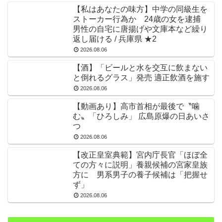
【私はあなたの味方】中学の同級生を
ストーカー行為か 24歳の女を逮捕
男性の自宅に唐揚げや文庫本など繰り
返し届ける / 兵庫県 ★2
2026.08.06
【酒】「ビールと水を交互に飲まない
と倒れるグラス」発売 適正飲酒を施す
2026.08.06
【動画あり】高市首相が最後で〝噛
む〟「ひろしみ」 広島原爆の日あいさ
つ
2026.08.06
【改正皇室典範】宮内庁長官「ほぼ全
ての方々に説明」養親候補の宮家皇族
方に 男系男子の養子候補は「把握せ
ず」
2026.08.06