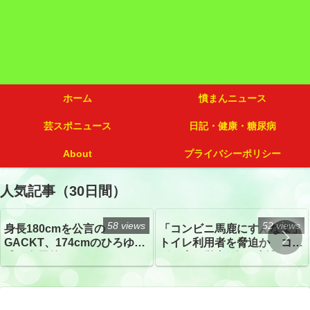
ホーム
憤まんニュース
芸スポニュース
日記・健康・糖尿病
About
プライバシーポリシー
人気記事（30日間）
58 views
52 views
身長180cmを公言の
「コンビニ馬鹿にすんなよ」
GACKT、174cmのひろゆき
トイレ利用者を脅迫か コン
氏と身長差“ほぼなし”でネッ
ビニ店経営者2人を逮捕
トざわつき イベントでの写
真が話題