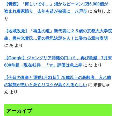
【青森】「悔しいです…」畑からピーマン1万6,000個が
盗まれ農家憤り 去年も苗が被害に 八戸市
に
名無し
よ
り
【地域政党】「再生の道」新代表に２５歳の京都大大学院
生、奥村光貴氏…党の意思決定をＡＩに委ねる意向表明
に
あ
より
【Google】ジャングリア沖縄の口コミ、再び急減 7月末
600件超→現在42件 「☆」評価は急上昇
に
な
より
【今日の食事と運動1月21日】75歳以上の高齢者、入れ歯
の状態が悪いと死亡リスクが高くなるらしい
に
果糖ちゃ
ん
より
アーカイブ