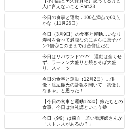
【小川晶と田久保真紀】思ってるけど
人に言えないこと Part.28
今日の食事と運動…100点満点で60点
かな（11月26日）
今日（3月9日）の食事と運動…いなり
寿司を食べて満腹なのにさらに菓子パ
ン1個😥このままでは合併症だな
今日はリバウンド???? 運動は全くせ
ず、ラーメン大盛りと焼きそば大盛
り、スィーツ
今日の食事と運動（12月2日）…俳
優・渡辺徹氏の訃報を聞いて「我慢し
なきゃ」と思った！
【今日の食事と運動12/30】娘たちとの
食事、今日は無礼講といこう😄
今日（9/9）は採血 若い看護師さんが
「ストレスがあるの？」