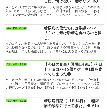
した。情けない！妻がリンゴのカ
しいことよくや...
ップケーキを作ってくれた。完食
今日は2カ月に1度の年金支給日。毎回思う事なんだけど、この支給
した
額が1カ月に1回あったらなと・・・😅【朝食】・目玉焼き、玉ねぎ
とウィンナーの炒め物、はんぺん・キャベツとブロッコリー・クッ
キー4枚【昼食】抜き【夕食】妻の調子が最近ずっと悪くて、気圧病
と言うか季節病と言うか偏頭痛と言うか花粉症と言うか喘息と言う
か・・・・。今日も「夕食を作れないかも」と言ってたけど、何と
糖尿病の僕たちには常識????
日記・健康・糖尿病
か頑張ってスパゲッティ（大盛り）を作ってくれた。それにスパゲ
『白いご飯は砂糖を食べるのと同
ッティだけでは物足りないだろうからと言って、リンゴのカップケ
じ』
ーキも作ってく...
次のようなお医者さんの記事がありました。『”白いごはんを食べる
のは砂糖を食べるのと同じ” 脳を侵食する"糖質中毒"の恐さ 薬物
依存症よりずっと治療が難しい』「白いごはんを食べるのは砂糖を
食べるのと同じ」というフレーズは、僕たち糖尿病患者には耳の痛
いそして聞き飽きた言葉。ホント辛いわ。今、パソコンに向かって
いるんですけど、先ほど台所でインスタント冷麺を出して「食べよ
【今日の食事と運動1月9日】今日
日記・健康・糖尿病
うか、いや、我慢すべきか」と思案していたところ。そしたらこの
もチョコパイ5個とケーキ1個を食
記事に出会ってしまった。幸運なことだと捉えよう。 「白いご飯」
べてしまった😟
だけでなく、...
ケーキは夜、散歩した後に食べたので特に体に悪いです。【朝食】
いつも通り・目玉焼き、磯部揚げ・ブロッコリー、キャベツ・根菜
の野菜スープ【昼食】抜き【間食】チョコパイ5個【夕食】やっぱり
妻の調子が悪くて、スパゲッティだけしか作れないという。・スパ
ゲッティ大盛り【夜食】・ショートケーキ1個
糖尿病日記（11月14日）…糖尿
日記・健康・糖尿病
病の診察に行ってきた。HbA1c