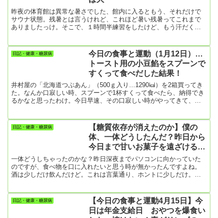
なってありがたい...
昨夜の体育館は異常な暑さでした、館内に入るともう、それだけで
サウナ状態。残暑とは言うけれど、これほど暑い残暑ってこれまで
ありましたっけ。そこで、１時間半練習をしたけど、もう汗だく。
それで、帰りにスーパーによって２Ｌ入りお茶とアイスクリームを
１個買ってしまったのです。アイスクリームはHbA1cによくないの
で、基本的に食べないことにしているんだけど昨夜は買ってしまっ
今日の食事と運動（1月12日）…
日記・健康・糖尿病
た????それで車の中でお茶を飲みながら1個食べたら弾みがついてし
トースト用の小豆餡をスプーンで
まって、わざわざ帰り途中の別のスーパーに寄ってアイスクリーム
すくって食べだした結果！
を10個ほ...
井村屋の「北海道つぶあん」（500ｇ入り…1290㎉）を2箱買ってき
た。なんか口寂しい時、スプーンで1杯すくって食べたら、納得でき
るかなと思ったわけ。今日早速、その口寂しい時がやってきて、封
を切ってスプーンで食べだしたわけ。思った通り、旨い！結局箱の
半分以上、6割くらいは食べてしまい、800㎉ほどは体内に。僕って
ホント、懲りないガチの糖尿病だな。【朝食】・きつねうどん（う
【糖質依存が消えたのか】僕の
日記・健康・糖尿病
どん一玉）・大根のサラダ今朝は珍しく朝からうどん。妻が体の温
体、一体どうしたんだ？昨日から
まるものを食べたかったらしい。【昼食】・ヨーグルトとジャム
今日まで甘いお菓子を遠ざけるこ
【夕食】...
とができた
一体どうしちゃったのかな？昨日深夜までパソコンに向かっていた
のですが、食べ物を口に入れたいと思う時が無かったんですよね。
酒は少しだけ飲んだけど。これは言葉通り、ホントに少しだけ。僕
は酒に弱いので、例えば日本酒をコップ1杯（180mℓ）も飲んでしま
うと、もう勉強になりません。勉強と書いたけど、思いつくままな
んでもパソコンで調べてる。知り合いの高校生が数学を教えてほし
【今日の食事と運動4月15日】今
日記・健康・糖尿病
いと言うので、今ちょっと見てるんだけどとっても大変。大学は理
日は年金支給日 おやつを爆食い
科系だったので数Ⅲや物理も当然やってたのに、今見るとこんな難