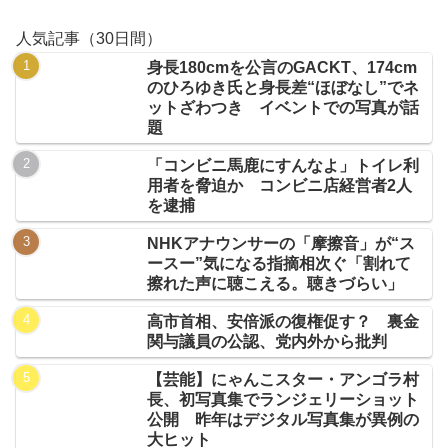
人気記事（30日間）
身長180cmを公言のGACKT、174cm
のひろゆき氏と身長差“ほぼなし”でネ
ットざわつき イベントでの写真が話
題
「コンビニ馬鹿にすんなよ」トイレ利
用者を脅迫か コンビニ店経営者2人
を逮捕
NHKアナウンサーの「摩擦音」が“ス
ースー”気になる指摘相次ぐ「割れて
擦れた声に聴こえる。聴きづらい」
高市首相、安倍派の復権促す？ 裏金
関与議員の公認、党内外から批判
【芸能】にゃんこスター・アンゴラ村
長、初写真集でランジェリーショット
公開 昨年はデジタル写真集が異例の
大ヒット