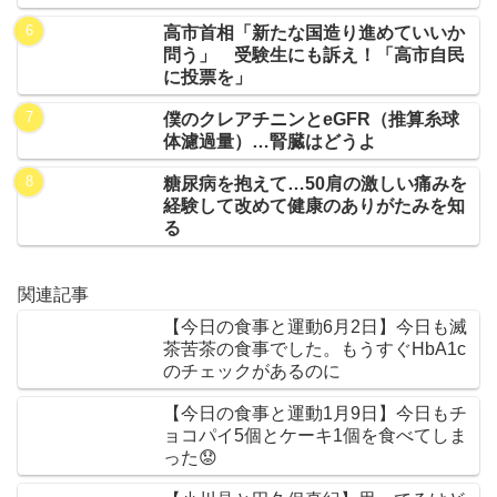
高市首相「新たな国造り進めていいか
問う」 受験生にも訴え！「高市自民
に投票を」
僕のクレアチニンとeGFR（推算糸球
体濾過量）…腎臓はどうよ
糖尿病を抱えて…50肩の激しい痛みを
経験して改めて健康のありがたみを知
る
関連記事
【今日の食事と運動6月2日】今日も滅
茶苦茶の食事でした。もうすぐHbA1c
のチェックがあるのに
【今日の食事と運動1月9日】今日もチ
ョコパイ5個とケーキ1個を食べてしま
った😟