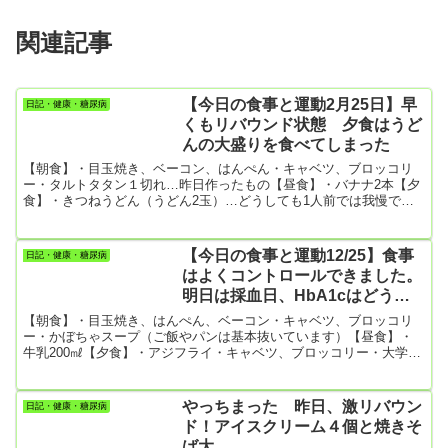
関連記事
【今日の食事と運動2月25日】早
日記・健康・糖尿病
くもリバウンド状態 夕食はうど
んの大盛りを食べてしまった
【朝食】・目玉焼き、ベーコン、はんぺん・キャベツ、ブロッコリ
ー・タルトタタン１切れ…昨日作ったもの【昼食】・バナナ2本【夕
食】・きつねうどん（うどん2玉）…どうしても1人前では我慢でき
ません。・ゆで卵2個・クッキー4枚【運動】・散歩10459歩今日は久
しぶりの1万歩越えで、この1週間の平均値は6822歩になりました。
こないだまでは1週間平均9000歩以上だったのに、この1週間は天候
【今日の食事と運動12/25】食事
日記・健康・糖尿病
も悪く何だか歩く元気が出ませんでした。
はよくコントロールできました。
明日は採血日、HbA1cはどうな
ってるかな
【朝食】・目玉焼き、はんぺん、ベーコン・キャベツ、ブロッコリ
ー・かぼちゃスープ（ご飯やパンは基本抜いています）【昼食】・
牛乳200㎖【夕食】・アジフライ・キャベツ、ブロッコリー・大学
芋・レーズン、クルミ入りのカボチャサラダ・味噌汁・かぼちゃス
ープ（朝の残りもの）（ご飯やパンは基本抜いています）妻が食事
を作ってくれた。この1週間、何やかやと不調を訴えていたけど、今
やっちまった 昨日、激リバウン
日記・健康・糖尿病
日は新年に向けて台所の掃除をしたりといつもより元気。妻が料理
ド！アイスクリーム４個と焼きそ
を作ってくれると、僕が菓子パンを買うよりも数段健康的な内容に
ば大