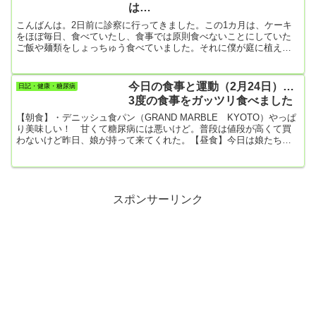
は…
こんばんは。2日前に診察に行ってきました。この1カ月は、ケーキ
をほぼ毎日、食べていたし、食事では原則食べないことにしていた
ご飯や麺類をしょっちゅう食べていました。それに僕が庭に植えた
柿の木が僕の背丈を超えるほど大きくなって、今年は甘い実をたく
さんつけたので、これも毎日食べていました。糖尿病には果物の果
糖も最悪なんですけど。その上、ウォーキングや筋トレもあまりで
今日の食事と運動（2月24日）…
日記・健康・糖尿病
きなかったし。何だか、疲れてしまって・・・・。こんな生活を1カ
3度の食事をガッツリ食べました
月続けたので、体重も前回の診察時に比べて1.4㎏も増えてしまいま
した。こんな...
【朝食】・デニッシュ食パン（GRAND MARBLE KYOTO）やっぱ
り美味しい！ 甘くて糖尿病には悪いけど。普段は値段が高くて買
わないけど昨日、娘が持って来てくれた。【昼食】今日は娘たちが
来ているので一緒に食べました。・とんかつ、野菜サラダ・ポテト
サラダ・大根と柚子味噌・味噌汁【夕食】・すき焼き【今日の運
動】何もせず。・歩数 3417歩
スポンサーリンク