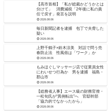
【高市首相】「私が総裁かどうかとは
分けて」 消費減税「2年後に私の責
任で戻す」発言を説明
2026.08.06
毎日新聞記者を逮捕 包丁で夫脅した
疑い
2026.08.06
上野千鶴子×鈴木涼美 対話で問う売
春防止法 性風俗は「ワーク」か
2026.08.06
もみほぐしマッサージ店で従業員女性
にわいせつ行為か 男を逮捕 福島・
郡山市
2026.08.06
【総務省人事】エース級の財務官僚・
一松旬氏が“異例転出”へ 官邸幹部
「協力的でなかったから」
2026.08.06