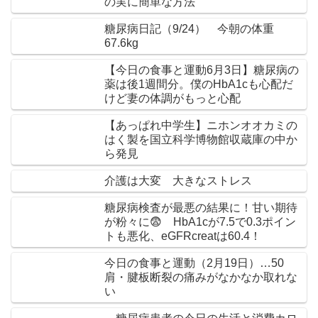
の実に簡単な方法
糖尿病日記（9/24） 今朝の体重
67.6kg
【今日の食事と運動6月3日】糖尿病の
薬は後1週間分。僕のHbA1cも心配だ
けど妻の体調がもっと心配
【あっぱれ中学生】ニホンオオカミの
はく製を国立科学博物館収蔵庫の中か
ら発見
介護は大変 大きなストレス
糖尿病検査が最悪の結果に！甘い期待
が粉々に😨 HbA1cが7.5で0.3ポイン
トも悪化、eGFRcreatは60.4！
今日の食事と運動（2月19日）…50
肩・腱板断裂の痛みがなかなか取れな
い