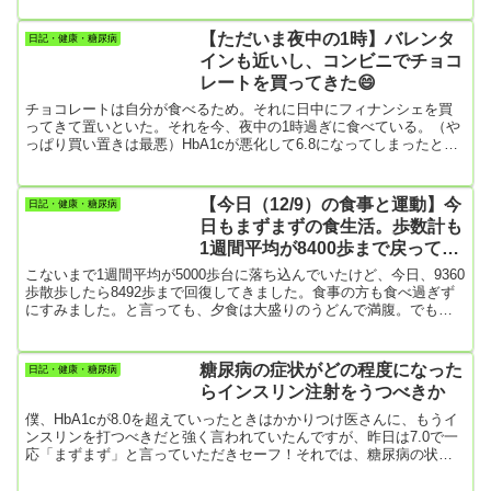
ています。心の強い人です。立派な人だと思う。その小倉氏は30代
の時に糖尿病を発症したという。その辺りのことをググってみる
【ただいま夜中の1時】バレンタ
日記・健康・糖尿病
と、NHKの記事がヒットしました。〈引用〉NHKの【あの人の健康
インも近いし、コンビニでチョコ
法】そんな小倉さんの一言は、“常に自分の体調を知る”です。小倉さ
レートを買ってきた😄
んは...
チョコレートは自分が食べるため。それに日中にフィナンシェを買
ってきて置いといた。それを今、夜中の1時過ぎに食べている。（や
っぱり買い置きは最悪）HbA1cが悪化して6.8になってしまったとい
うのに。やっぱ、夜更かしはだめですね。何か口に入れたくなる。
ちょっとはマシかなと低糖質のお菓子をアマゾンで探してみた。ど
れも美味しそうなんだけど、どうするかな。糖尿病でない人がうら
【今日（12/9）の食事と運動】今
日記・健康・糖尿病
やましい。結局、昨日はアイスクリーム（ジャンボチョコモナカ）
日もまずまずの食生活。歩数計も
も食べてしまった。パリッとした食感を期待して買ったのに、モナ
1週間平均が8400歩まで戻ってき
カが湿って...
た＼(^o^)／
こないまで1週間平均が5000歩台に落ち込んでいたけど、今日、9360
歩散歩したら8492歩まで回復してきました。食事の方も食べ過ぎず
にすみました。と言っても、夕食は大盛りのうどんで満腹。でも妻
が野菜をたっぷり入れてくれているので、ペヤングの超大盛りや丸
ごとバナナなどをいっき食いするよりはずいぶん増し！食事がちゃ
んとすると、散歩もだいたいちゃんとできるようになります。妻が
糖尿病の症状がどの程度になった
日記・健康・糖尿病
食事を作ってくれるお陰だな。
らインスリン注射をうつべきか
僕、HbA1cが8.0を超えていったときはかかりつけ医さんに、もうイ
ンスリンを打つべきだと強く言われていたんですが、昨日は7.0で一
応「まずまず」と言っていただきセーフ！それでは、糖尿病の状態
がどのぐらい悪くなったら、インスリンをうつ必要があるのでしょ
うか。 インスリン注射って、糖尿病がどんな状態になったら打つべ