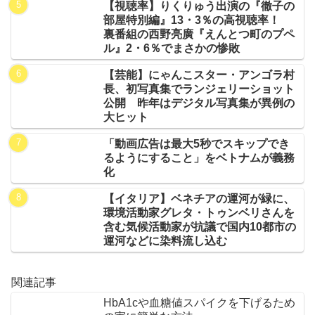
【視聴率】りくりゅう出演の『徹子の
部屋特別編』13・3％の高視聴率！
裏番組の西野亮廣『えんとつ町のプペ
ル』2・6％でまさかの惨敗
【芸能】にゃんこスター・アンゴラ村
長、初写真集でランジェリーショット
公開 昨年はデジタル写真集が異例の
大ヒット
「動画広告は最大5秒でスキップでき
るようにすること」をベトナムが義務
化
【イタリア】ベネチアの運河が緑に、
環境活動家グレタ・トゥンベリさんを
含む気候活動家が抗議で国内10都市の
運河などに染料流し込む
関連記事
HbA1cや血糖値スパイクを下げるため