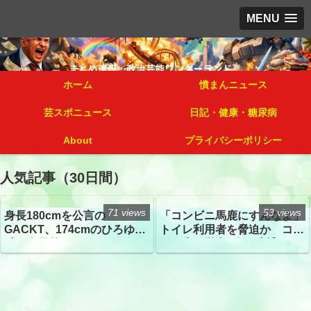
MENU
ホーム
憤まんニュース
芸スポニュース
日記・健康・糖尿病
About
プライバシーポリシー
人気記事（30日間）
71 views
53 views
身長180cmを公言の
「コンビニ馬鹿にすんなよ」
GACKT、174cmのひろゆき
トイレ利用者を脅迫か コン
氏と身長差“ほぼなし”でネッ
ビニ店経営者2人を逮捕
トざわつき イベントでの写
真が話題