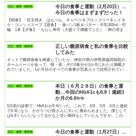
きなの？ 血糖値やHbA1cをあまりコントロールできない人が、イン
今日の食事と運動（2月20日）…
日記・健康・糖尿病
スリン注射をした方がよいとされています。つまり、食事療法・運
今日の食事はまずまずだった！
動療法・薬物治療を行っても、思うように治療効果がみられない
人...
【朝食】・目玉焼き、はんぺん、キャベツ＆ブロッコリー＆シイタ
ケ・コンソメスープ【昼食】・食パン1枚＆バター・牛乳300㎖・竹
輪 1本【夕食】・ちらし寿司（大盛りで満腹でした）・卵の澄まし
汁（名前わかりません）・生野菜サラダ【今日の運動】・散歩
3655歩抗炎症剤を飲まないと、肩と膝が凄く傷みます。飲んでもマ
シな程度！右膝はホントにひどい。まあ半月板損傷で若い時に半月
正しい糖尿病食と私の食事を比較
日記・健康・糖尿病
板を摘出しているので仕様がないんだけど。明日は1カ月ぶりの整形
してみた
外科の診察日。どんな治療をしてもらえるのかな。
ネットで糖尿病食を検索していたら、神奈川県の伊勢原協同病院の
ホームページがあって、朝・昼・夕の3食分が1か月にわたり掲載さ
れていました。1か月分のすべての食事が写真入りで説明されている
ので、わかりやすい。僕が毎日気ままに食べている食事とはずいぶ
ん違って、ちゃんと管理されているなあという感じ。僕の食事の良
いところはただ1点だけあって、それは食事の際、主食のコメやパン
本日（６月２８日）の食事と運
日記・健康・糖尿病
は基本的に食べないようにしていることです。もちろん、炊き込み
動…今回のHbA1cも6.9！連続3
ご飯とか冷やしうどんの時、あるいは炊き立てのご飯を無性に食べ
か月の6.9✨✨
たくなったとき...
5日前の診察で、HbA1cが6.9だった。これで、4月、5月、6月と連続
で6.9になり、かかりつけ医さんに大いに褒められました。僕として
は6.8くらいになってるかなと甘い期待もしていたんですが。この3
カ月、1日平均1万数百歩、ウォーキングしてきました。そのお陰も
あってか、食べたいものを満腹するまで食べていて、この数字6.9で
した。時間にして1時間45分前後なんですが、正直1万歩歩くのに疲
今日の食事と運動（1月27日）…
日記・健康・糖尿病
れてきました。散歩量を減らしたいのですが、散歩を減らしてこれ