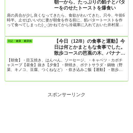
朝一から、たっぷりの餡子とバタ
まで通り食べていたらHbA1cの悪化は目に見えてい...
ーをのせたトーストを爆食い
肩の具合が少し良くなってきたら、食欲がわいてきた。只今、午前6
時半。止せばいいのに妻が朝食を作る前に、餡バタートーストを作
って食べてしまった(-_-;)かねてから冷蔵庫に入れておいた井村屋の
餡子。2個買った内の1個はすでに餡子だけを食べて空にしてしまっ
た。ほんと、ガチの糖尿病だな僕は。今朝はついに残りの1個にも手
を付けた。最近、テレビでトーストに小豆餡を分厚く乗せ、そこに
【今日（12/8）の食事と運動】今
日記・健康・糖尿病
分厚く切ったバターをのせたやつを見たんですよね。それがもう頭
日は何とかまともな食事でした。
から離れずにいて、ついに今朝作って食べたというわけ。肩の痛み
散歩コースの芭蕉の木、バナナの
が和ら...
仲間なんだ！
【朝食】・目玉焼き、はんぺん、ソーセージ、・キャベツ・カボチ
ャスープ【昼食】抜き【夕食】・卵焼き、ポテトサラダ・鍋物（野
菜、キノコ、豆腐、つくねなど）・炊き込みご飯【運動】・散歩
9391歩今日は午前中、5千歩歩いておいたので、夜の散歩が楽でし
た。日中は快晴で雲一つない青空。気持ちも何だか晴々します。夜
も満点の星空の下を散歩。放射冷却で寒かったけど、まあ良い1日で
した。ところで散歩コースに大きな芭蕉の木があるんですけど、さ
すがに寒くなってきて葉っぱが枯れだしてきています。芭蕉の木っ
スポンサーリンク
てバナナの仲間の...