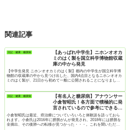
関連記事
【あっぱれ中学生】ニホンオオカ
日記・健康・糖尿病
ミのはく製を国立科学博物館収蔵
庫の中から発見
【中学生発見 ニホンオオカミのはく製】都内の中学生が国立科学博
物館の収蔵庫の中から見つけ出した、国内4点目となるニホンオオカ
ミのはく製が、21日から初めて一般に公開されることになりました
pic.twitter.com/L3yFiwhx7D— NHKニュース (@nhk_news) May 21,
2024
【有名人と糖尿病】アナウンサー
日記・健康・糖尿病
小倉智昭氏！各方面で積極的に発
言されているので参考にできるこ
とがあれば！
小倉智昭氏は最近、癌治療についていろいろと体験談を語っておら
れます。小倉氏は2016年に膀胱がんが発見され、2018年には膀胱を
全摘出、その後肺への転移が見つかった・・・。これを聞いただけ
でも心が折れそうだけど、小倉氏はその後も元気にテレビ出演をし