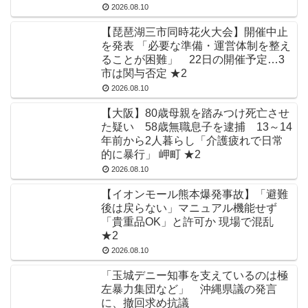
2026.08.10
【琵琶湖三市同時花火大会】開催中止
を発表 「必要な準備・運営体制を整え
ることが困難」 22日の開催予定…3
市は関与否定 ★2
2026.08.10
【大阪】80歳母親を踏みつけ死亡させ
た疑い 58歳無職息子を逮捕 13～14
年前から2人暮らし「介護疲れで日常
的に暴行」 岬町 ★2
2026.08.10
【イオンモール熊本爆発事故】「避難
後は戻らない」マニュアル機能せず
「貴重品OK」と許可か 現場で混乱
★2
2026.08.10
「玉城デニー知事を支えているのは極
左暴力集団など」 沖縄県議の発言
に、撤回求め抗議