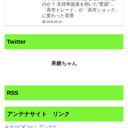
のか？ 支持率急落を招いた“変節”…
「高市トレード」が「高市ショック」
に変わった背景
2026.08.10
Twitter
果糖ちゃん
RSS
アンテナサイト リンク
キター(ﾟ∀ﾟ)ー！ アンテナ