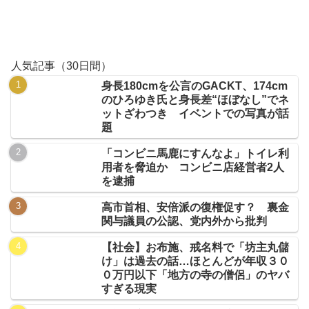
人気記事（30日間）
身長180cmを公言のGACKT、174cm
のひろゆき氏と身長差“ほぼなし”でネ
ットざわつき イベントでの写真が話
題
「コンビニ馬鹿にすんなよ」トイレ利
用者を脅迫か コンビニ店経営者2人
を逮捕
高市首相、安倍派の復権促す？ 裏金
関与議員の公認、党内外から批判
【社会】お布施、戒名料で「坊主丸儲
け」は過去の話…ほとんどが年収３０
０万円以下「地方の寺の僧侶」のヤバ
すぎる現実