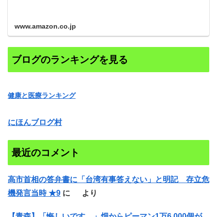
www.amazon.co.jp
ブログのランキングを見る
健康と医療ランキング
にほんブログ村
最近のコメント
高市首相の答弁書に「台湾有事答えない」と明記 存立危
機発言当時 ★9
に
より
【青森】「悔しいです…」畑からピーマン1万6,000個が