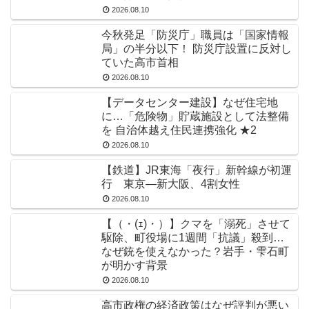
2026.08.10
今秋発足「防災庁」職員は「国家情報
局」の半分以下！ 防災庁設置に反対し
ていた高市首相
2026.08.10
【データセンター建設】なぜ住宅地
に…「危険物」貯蔵施設として法整備
を 自治体越え住民連携強化 ★2
2026.08.10
【鉄道】JR東海「夜行」新幹線が初運
行 東京―新大阪、4割女性
2026.08.10
【（・(ｪ)・）】クマを「溺死」させて
駆除、町役場に1週間「抗議」殺到…
なぜ銃を使えなかった？岩手・雫石町
が明かす背景
2026.08.10
高市政権の経済政策はなぜ評判が悪い