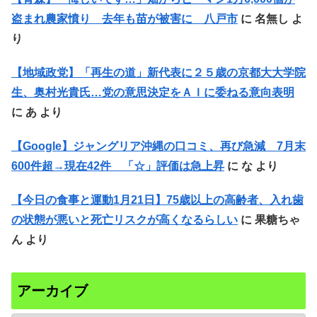
盗まれ農家憤り 去年も苗が被害に 八戸市
に
名無し
よ
り
【地域政党】「再生の道」新代表に２５歳の京都大大学院
生、奥村光貴氏…党の意思決定をＡＩに委ねる意向表明
に
あ
より
【Google】ジャングリア沖縄の口コミ、再び急減 7月末
600件超→現在42件 「☆」評価は急上昇
に
な
より
【今日の食事と運動1月21日】75歳以上の高齢者、入れ歯
の状態が悪いと死亡リスクが高くなるらしい
に
果糖ちゃ
ん
より
アーカイブ