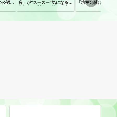
の公認、
音」が“スースー”気になる指
「坊主丸儲け」は過
摘相次ぐ「割れて擦れた声に
ほとんどが年収３０
聴こえる。聴きづらい」
下「地方の寺の僧侶
すぎる現実