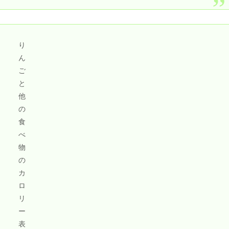
り
ん
ご
と
他
の
食
べ
物
の
カ
ロ
リ
ー
表