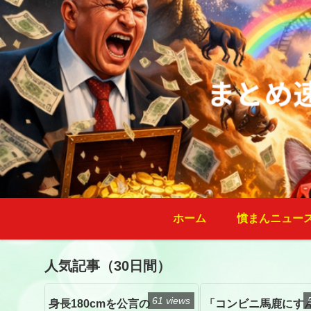
ホーム
憤まんニュー
人気記事（30日間）
61 views
身長180cmを公言の
「コンビニ馬鹿にす