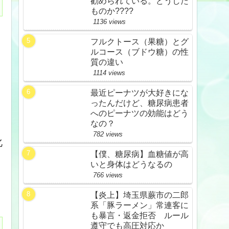
勧められている。どうした
ものか????
1136 views
フルクトース（果糖）とグ
ルコース（ブドウ糖）の性
質の違い
1114 views
最近ピーナツが大好きにな
ったんだけど、糖尿病患者
へのピーナツの効能はどう
なの？
782 views
化
【僕、糖尿病】血糖値が高
いと身体はどうなるの
766 views
【炎上】埼玉県蕨市の二郎
系「豚ラーメン」常連客に
も暴言・返金拒否 ルール
遵守でも高圧対応か