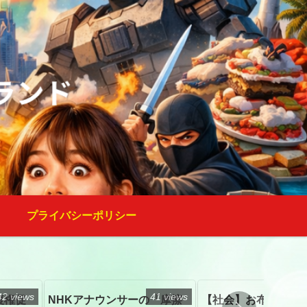
プライバシーポリシー
42 views
41 views
復権促
NHKアナウンサーの「摩擦
【社会】お布施、戒