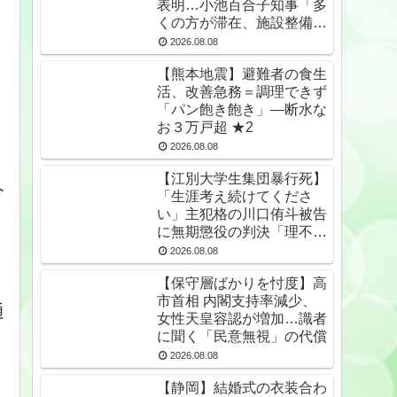
表明…小池百合子知事「多
くの方が滞在、施設整備の
効果高い」 ★2
2026.08.08
【熊本地震】避難者の食生
活、改善急務＝調理できず
「パン飽き飽き」―断水な
お３万戸超 ★2
2026.08.08
【江別大学生集団暴行死】
今
「生涯考え続けてくださ
い」主犯格の川口侑斗被告
に無期懲役の判決「理不尽
以外の何ものでもない」
2026.08.08
★2
【保守層ばかりを忖度】高
市首相 内閣支持率減少、
通
女性天皇容認が増加…識者
に聞く「民意無視」の代償
2026.08.08
【静岡】結婚式の衣装合わ