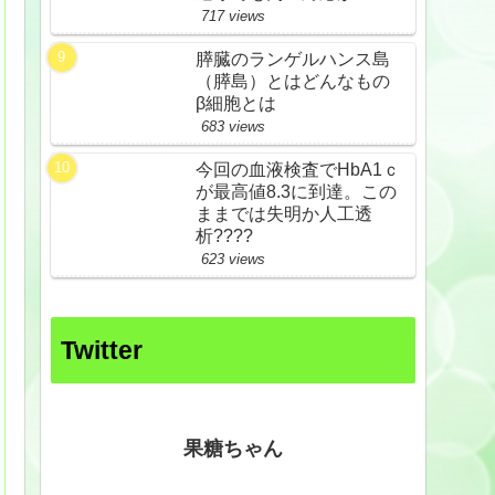
717 views
膵臓のランゲルハンス島
（膵島）とはどんなもの
β細胞とは
683 views
今回の血液検査でHbA1ｃ
が最高値8.3に到達。この
ままでは失明か人工透
析????
623 views
Twitter
果糖ちゃん