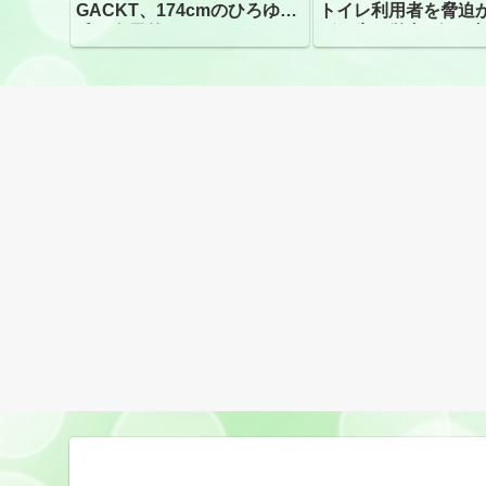
GACKT、174cmのひろゆき
トイレ利用者を脅迫
氏と身長差“ほぼなし”でネッ
ビニ店経営者2人を逮
トざわつき イベントでの写
真が話題