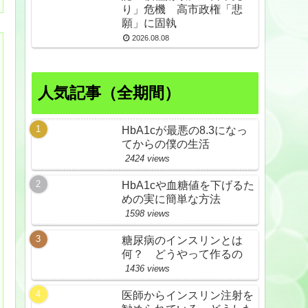
り」危機 高市政権「悲
願」に固執
2026.08.08
人気記事（全期間）
HbA1cが最悪の8.3になっ
てからの僕の生活
2424 views
HbA1cや血糖値を下げるた
めの実に簡単な方法
1598 views
糖尿病のインスリンとは
何？ どうやって作るの
1436 views
医師からインスリン注射を