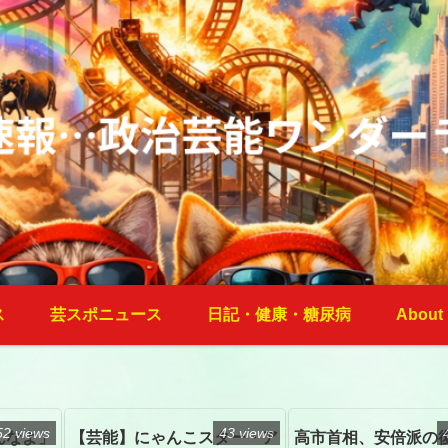
ス
芸スポニュース
日記・健康・糖尿病
About
52 views
43 views
んなよ」
【芸能】にゃんこスター・ア
高市首相、安倍派の