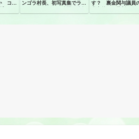
か コン
ンゴラ村長、初写真集でラン
す？ 裏金関与議員
捕
ジェリーショット公開 昨年
党内外から批判
はデジタル写真集が異例の大
ヒット