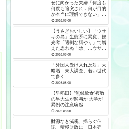
せに向かった夫婦「何度も
何度も追突され…何が目的
か本当に理解できない」東
名高速で続いた約1.7キロ
2026.08.08
の追突
【うさぎおいしい】「ウサ
ギの島」生態系に異変、観
光客「過剰な餌やり」で増
えた思わぬ「敵」…ウサギ
襲い口でくわえる姿も 大
2026.08.08
久野島
「外国人受け入れ反対」大
幅増 東大調査、若い世代
で多く
2026.08.08
【早稲田】“無銭飲食”複数
の早大生が関与か 大学が
異例の注意喚起
2026.08.08
財源なき減税、揺らぐ信
認 積極財政に「日本売