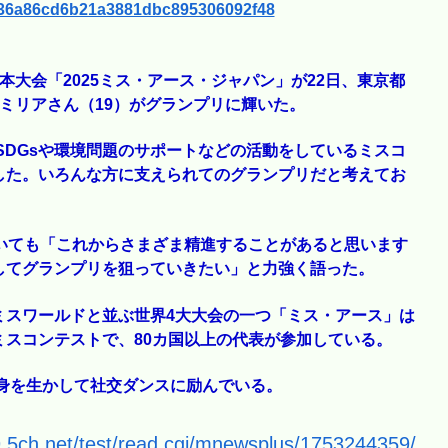
3c136a86cd6b21a3881dbc895306092f48
大会「2025ミス・アース・ジャパン」が22日、東京都
ミリアさん（19）がグランプリに輝いた。
SDGsや環境問題のサポートなどの活動をしているミスコ
した。いろんな方に支えられてのグランプリだと考えてお
いても「これからさまざま精進することがあると思います
してグランプリを狙っていきたい」と力強く語った。
ミスワールドと並ぶ世界4大大会の一つ「ミス・アース」は
スコンテストで、80カ国以上の代表が参加している。
長身を生かして社交ダンスに励んでいる。
9.5ch.net/test/read.cgi/mnewsplus/1753244359/