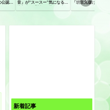
の公認、
音」が“スースー”気になる指
「坊主丸儲け」は過
摘相次ぐ「割れて擦れた声に
ほとんどが年収３０
聴こえる。聴きづらい」
下「地方の寺の僧侶
すぎる現実
新着記事