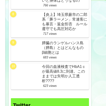
いと身体はどうなるの
766 views
【炎上】埼玉県蕨市の二郎
系「豚ラーメン」常連客に
も暴言・返金拒否 ルール
遵守でも高圧対応か
717 views
膵臓のランゲルハンス島
（膵島）とはどんなもの
β細胞とは
683 views
今回の血液検査でHbA1ｃ
が最高値8.3に到達。この
ままでは失明か人工透
析????
623 views
Twitter