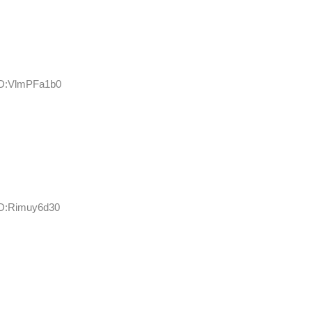
 ID:VlmPFa1b0
ID:Rimuy6d30