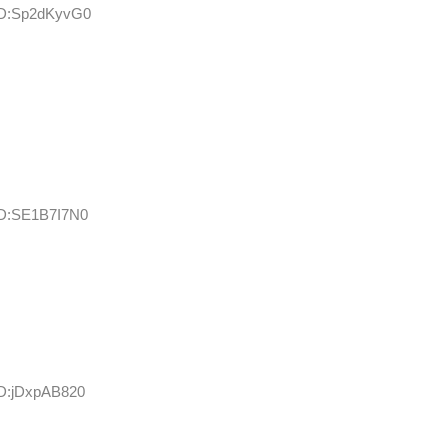
 ID:Sp2dKyvG0
 ID:SE1B7I7N0
ID:jDxpAB820