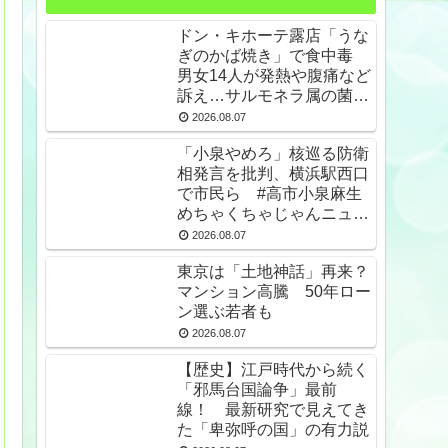
ドン・キホーテ露店「うな
ぎのかば焼き」で食中毒
男女14人が発熱や腹痛など
訴え…サルモネラ属の菌検
出
2026.08.07
「小泉やめろ」核巡る防衛
相発言を批判、横浜駅西口
で市民ら #高市小泉麻生
めちゃくちゃじゃんニュー
スdeプロテスト
2026.08.07
東京は「土地神話」再来？
マンション高騰 50年ロー
ン選ぶ若者も
2026.08.07
【歴史】江戸時代から続く
「邪馬台国論争」最前
線！ 最新研究で見えてき
た「卑弥呼の国」の有力説