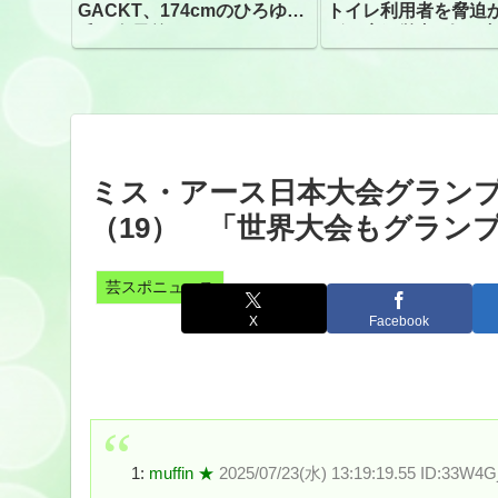
GACKT、174cmのひろゆき
トイレ利用者を脅迫
氏と身長差“ほぼなし”でネッ
ビニ店経営者2人を逮
トざわつき イベントでの写
真が話題
ミス・アース日本大会グランプ
（19） 「世界大会もグラン
芸スポニュース
X
Facebook
1:
muffin ★
2025/07/23(水) 13:19:19.55 ID:33W4G