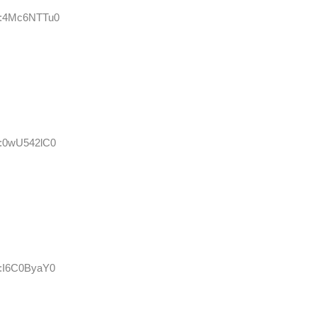
ID:4Mc6NTTu0
D:0wU542lC0
D:I6C0ByaY0