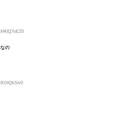
ID:HKlQ7oEZ0
んなの
D:KOIQkS/v0