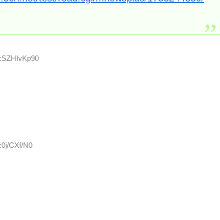
D:SZHIvKp90
:0j/CXf/N0