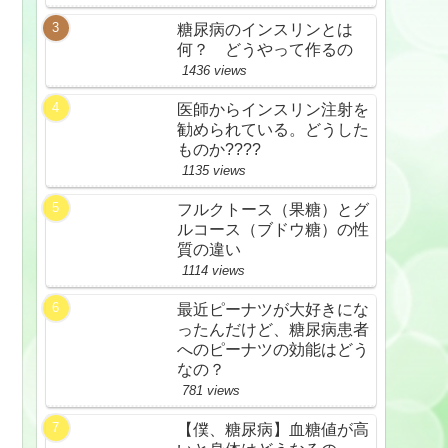
糖尿病のインスリンとは
何？ どうやって作るの
1436 views
医師からインスリン注射を
勧められている。どうした
ものか????
1135 views
フルクトース（果糖）とグ
ルコース（ブドウ糖）の性
質の違い
1114 views
最近ピーナツが大好きにな
ったんだけど、糖尿病患者
へのピーナツの効能はどう
なの？
781 views
【僕、糖尿病】血糖値が高