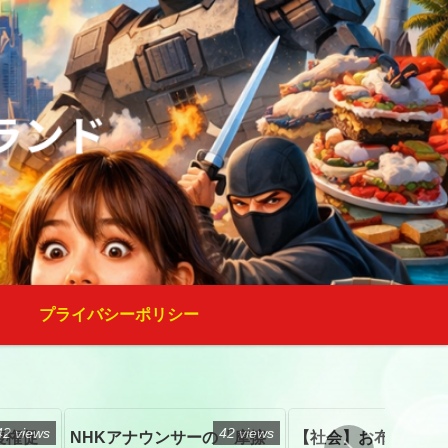
プライバシーポリシー
42 views
42 views
復権促
NHKアナウンサーの「摩擦
【社会】お布施、戒