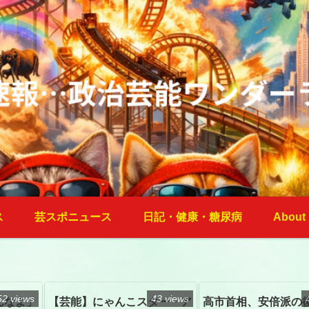
ス
芸スポニュース
日記・健康・糖尿病
About
52 views
43 views
んなよ」
【芸能】にゃんこスター・ア
高市首相、安倍派の