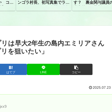
か コン
ンゴラ村長、初写真集でラン
す？ 裏金関与議員
捕
ジェリーショット公開 昨年
党内外から批判
はデジタル写真集が異例の大
ヒット
リは早大2年生の島内エミリアさん
プリを狙いたい」
はてブ
LINE
コピー
2025.07.23
jxx9