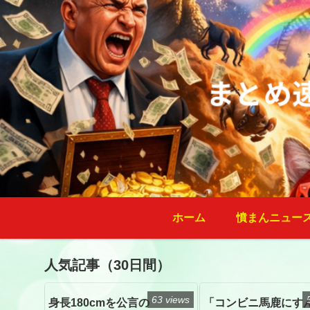
ホーム
憤まんニュー
人気記事（30日間）
63 views
身長180cmを公言の
「コンビニ馬鹿にす