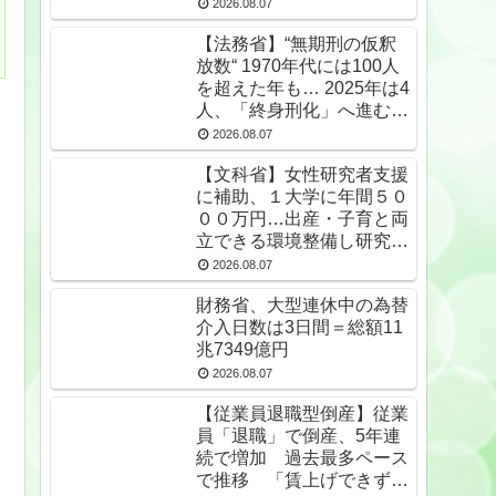
2026.08.07
【法務省】“無期刑の仮釈
放数“ 1970年代には100人
を超えた年も… 2025年は4
人、「終身刑化」へ進む
無期受刑者は24年末で
2026.08.07
1650人★2
【文科省】女性研究者支援
に補助、１大学に年間５０
００万円…出産・子育と両
立できる環境整備し研究力
底上げ
2026.08.07
財務省、大型連休中の為替
介入日数は3日間＝総額11
兆7349億円
2026.08.07
【従業員退職型倒産】従業
員「退職」で倒産、5年連
続で増加 過去最多ペース
で推移 「賃上げできず」