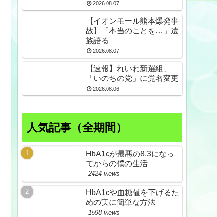
倒産も発生
2026.08.07
【イオンモール熊本爆発事
故】「本当のことを…」遺
族語る
2026.08.07
【速報】れいわ新選組、
「いのちの党」に党名変更
2026.08.06
人気記事（全期間）
HbA1cが最悪の8.3になっ
てからの僕の生活
2424 views
HbA1cや血糖値を下げるた
めの実に簡単な方法
1598 views