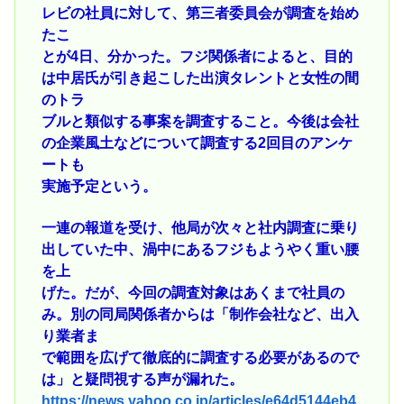
レビの社員に対して、第三者委員会が調査を始め
たこ
とが4日、分かった。フジ関係者によると、目的
は中居氏が引き起こした出演タレントと女性の間
のトラ
ブルと類似する事案を調査すること。今後は会社
の企業風土などについて調査する2回目のアンケ
ートも
実施予定という。
一連の報道を受け、他局が次々と社内調査に乗り
出していた中、渦中にあるフジもようやく重い腰
を上
げた。だが、今回の調査対象はあくまで社員の
み。別の同局関係者からは「制作会社など、出入
り業者ま
で範囲を広げて徹底的に調査する必要があるので
は」と疑問視する声が漏れた。
https://news.yahoo.co.jp/articles/e64d5144eb4