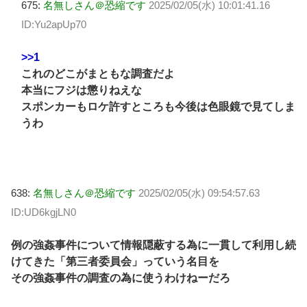
675:
名無しさん＠恐縮です
2025/02/05(水) 10:01:41.16
ID:Yu2apUp70
>>1
これのどこがまともな調査だよ
本当にフジは懲りねえな
スポンカーもロケ許すところも今後は色眼鏡で見てしま
うわ
638:
名無しさん＠恐縮です
2025/02/05(水) 09:54:57.63
ID:UD6kgjLN0
例の強姦事件について情報隠蔽する為に一貫して利用し続
けてきた「第三者委員会」っていう名目を
その強姦事件の調査の為に使うわけねーだろ