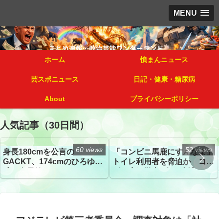
MENU
ホーム
憤まんニュース
芸スポニュース
日記・健康・糖尿病
About
プライバシーポリシー
人気記事（30日間）
60 views
52 views
身長180cmを公言の
「コンビニ馬鹿にすんなよ」
GACKT、174cmのひろゆき
トイレ利用者を脅迫か コン
氏と身長差“ほぼなし”でネッ
ビニ店経営者2人を逮捕
トざわつき イベントでの写
真が話題