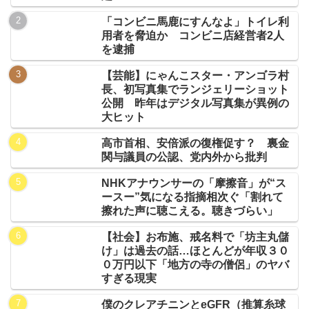
「コンビニ馬鹿にすんなよ」トイレ利
用者を脅迫か コンビニ店経営者2人
を逮捕
【芸能】にゃんこスター・アンゴラ村
長、初写真集でランジェリーショット
公開 昨年はデジタル写真集が異例の
大ヒット
高市首相、安倍派の復権促す？ 裏金
関与議員の公認、党内外から批判
NHKアナウンサーの「摩擦音」が“ス
ースー”気になる指摘相次ぐ「割れて
擦れた声に聴こえる。聴きづらい」
【社会】お布施、戒名料で「坊主丸儲
け」は過去の話…ほとんどが年収３０
０万円以下「地方の寺の僧侶」のヤバ
すぎる現実
僕のクレアチニンとeGFR（推算糸球