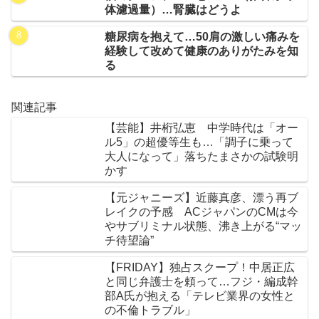
体濾過量）…腎臓はどうよ
糖尿病を抱えて…50肩の激しい痛みを
経験して改めて健康のありがたみを知
る
関連記事
【芸能】井桁弘恵 中学時代は「オー
ル5」の超優等生も…「調子に乗って
大人になって」落ちたまさかの試験明
かす
【元ジャニーズ】近藤真彦、漂う再ブ
レイクの予感 ACジャパンのCMは今
やサブリミナル状態、沸き上がる“マッ
チ待望論”
【FRIDAY】独占スクープ！中居正広
と同じ弁護士を頼って…フジ・編成幹
部A氏が抱える「テレビ業界の女性と
の不倫トラブル」