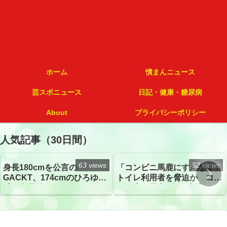
ホーム
憤まんニュース
芸スポニュース
日記・健康・糖尿病
About
プライバシーポリシー
人気記事（30日間）
63 views
52 views
身長180cmを公言の
「コンビニ馬鹿にすんなよ」
GACKT、174cmのひろゆき
トイレ利用者を脅迫か コン
氏と身長差“ほぼなし”でネッ
ビニ店経営者2人を逮捕
トざわつき イベントでの写
真が話題