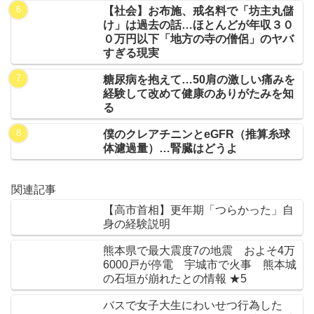
【社会】お布施、戒名料で「坊主丸儲
け」は過去の話…ほとんどが年収３０
０万円以下「地方の寺の僧侶」のヤバ
すぎる現実
糖尿病を抱えて…50肩の激しい痛みを
経験して改めて健康のありがたみを知
る
僕のクレアチニンとeGFR（推算糸球
体濾過量）…腎臓はどうよ
関連記事
【高市首相】更年期「つらかった」自
身の経験説明
熊本県で最大震度7の地震 およそ4万
6000戸が停電 宇城市で火事 熊本城
の石垣が崩れたとの情報 ★5
バスで女子大生にわいせつ行為した