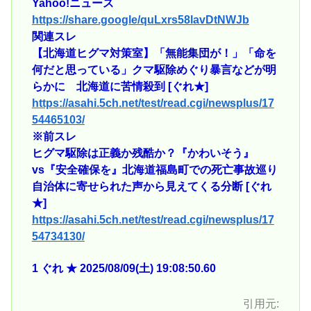
Yahoo!ニュース
https://share.google/quLxrs58lavDtNWJb
関連スレ
【北海道ヒグマ対策室】「無能集団が！」「命を
何だと思っている」クマ駆除めぐり暴言などが明
らかに 北海道に苦情殺到 [ぐれ★]
https://asahi.5ch.net/test/read.cgi/newsplus/17
54465103/
※前スレ
ヒグマ駆除は正義か残酷か？『かわいそう』
vs『安全確保を』北海道福島町での死亡事故巡り
自治体に寄せられた声から見えてくる分断 [ぐれ
★]
https://asahi.5ch.net/test/read.cgi/newsplus/17
54734130/
1 ぐれ ★ 2025/08/09(土) 19:08:50.60
引用元: