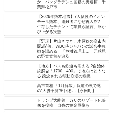
か バングラデシュ国籍の男逮捕 千
葉県松戸市
【2026年熊本地震】7人犠牲のイオン
モール熊本、避難後になぜ再入館?
生存したテナント従業員ら証言、浮か
び上がる実態
【野球】片山さつき、木原稔の高市内
閣2閣僚、WBC侍ジャパンの試合生観
戦を認める 「危機管理上…」元球児
の野党党首が追及
【地方】バスも鉄道も消える!?自治体
統廃合「1700→400」で地方はどうな
る 懸念される移動崩壊の危機
高市首相 「1月解散」報道の裏で謎
の“大勝予測”出回る…【永田町】
トランプ大統領、ガザのリゾート化映
像を投稿 自身の黄金巨像も