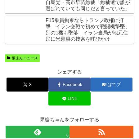
自民党・高市早苗総裁「総裁選で誰が
選ばれていても同じだと言っていた」
F15乗員拘束ならトランプ政権に打
撃 イラン交戦で初めて戦闘機撃墜、
別の1機も墜落 イラン当局が地元住
民に米乗員の捜索を呼びかけ
憤まんニュース
シェアする
X
Facebook
はてブ
LINE
果糖ちゃんをフォローする
0