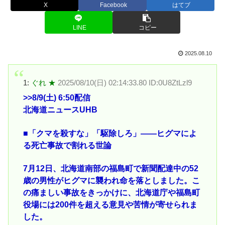
X
Facebook
はてブ
LINE
コピー
2025.08.10
1:
ぐれ ★
2025/08/10(日) 02:14:33.80 ID:0U8ZtLzl9
>>8
/9(土) 6:50配信
北海道ニュースUHB
■「クマを殺すな」「駆除しろ」――ヒグマによ
る死亡事故で割れる世論
7月12日、北海道南部の福島町で新聞配達中の52
歳の男性がヒグマに襲われ命を落としました。こ
の痛ましい事故をきっかけに、北海道庁や福島町
役場には200件を超える意見や苦情が寄せられま
した。