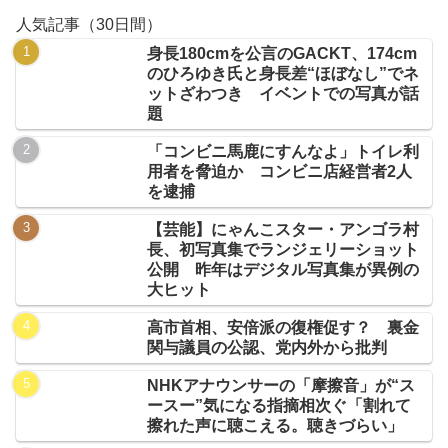
人気記事（30日間）
身長180cmを公言のGACKT、174cm
のひろゆき氏と身長差“ほぼなし”でネ
ットざわつき イベントでの写真が話
題
「コンビニ馬鹿にすんなよ」トイレ利
用者を脅迫か コンビニ店経営者2人
を逮捕
【芸能】にゃんこスター・アンゴラ村
長、初写真集でランジェリーショット
公開 昨年はデジタル写真集が異例の
大ヒット
高市首相、安倍派の復権促す？ 裏金
関与議員の公認、党内外から批判
NHKアナウンサーの「摩擦音」が“ス
ースー”気になる指摘相次ぐ「割れて
擦れた声に聴こえる。聴きづらい」