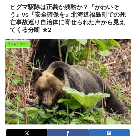
ヒグマ駆除は正義か残酷か？『かわいそ
う』vs『安全確保を』北海道福島町での死
亡事故巡り自治体に寄せられた声から見え
てくる分断 ★2
憤まんニュース