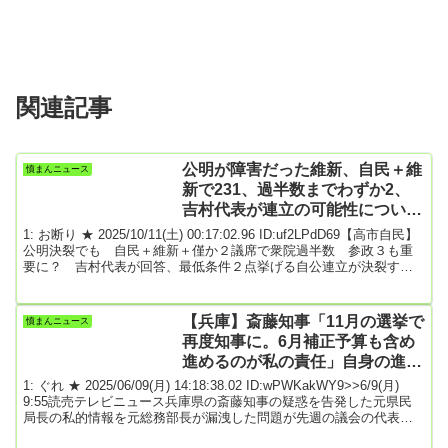
関連記事
公明が障害だった維新、自民＋維
憤まんニュース
新で231、過半数までわずか2、
吉村代表が連立の可能性について
回答 ★5
1: お断り ★ 2025/10/11(土) 00:17:02.96 ID:uf2LPdD69【高市自民】
公明決裂でも 自民＋維新＋僅か２議席で衆院過半数 参政３も重
要に？ 吉村代表が回答、最低条件２点挙げる自公連立が決裂すれ
ば、公明との関係が連立入りの障害としてきされていた維新は、自
民＋維新＝２３１となり、過半数までわずか２議席。９日のＴＢＳ
「ひるおび」では、この自公立維国の組み合わせが話題となった。
【兵庫】斎藤知事「11月の選挙で
憤まんニュース
リモートで出演した維新・吉村洋文代表は、自民＋維新で過半数ま
再度知事に。6月補正予算も含め
で残りわずかであることを示すボード...
進めるのが私の責任」自身の進退
問う声に 元総務部長への指示を
1: ぐれ ★ 2025/06/09(月) 14:18:38.02 ID:wPWKakWY9>>6/9(月)
改めて否定
9:55読売テレビニュース兵庫県の斎藤知事の疑惑を告発した元県民
局長の私的情報を元総務部長が漏洩した問題が先週の議会の代表質
問でも追及されるなか、9日、斎藤知事は登庁時に報道陣の取材に応